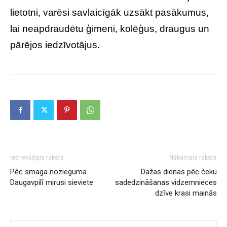
lietotni, varēsi savlaicīgāk uzsākt pasākumus,
lai neapdraudētu ģimeni, kolēģus, draugus un
pārējos iedzīvotājus.
Iepriekšējais raksts
Nākamais raksts
Pēc smaga nozieguma
Dažas dienas pēc čeku
Daugavpilī mirusi sieviete
sadedzināšanas vidzemnieces
dzīve krasi mainās