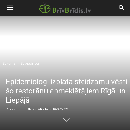
Sākums
Sabiedrība
Epidemiologi izplata steidzamu vēsti
šo restorānu apmeklētājiem Rīgā un
Liepājā
Raksta autors
Brivbridis.lv
-
10/07/2020