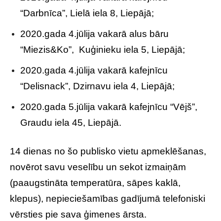
“Darbnīca”, Lielā iela 8, Liepājā;
2020.gada 4.jūlija vakarā alus bāru
“Miezis&Ko”, Kuģinieku iela 5, Liepājā;
2020.gada 4.jūlija vakarā kafejnīcu
“Delisnack”, Dzirnavu iela 4, Liepājā;
2020.gada 5.jūlija vakarā kafejnīcu “Vējš”,
Graudu iela 45, Liepājā.
14 dienas no šo publisko vietu apmeklēšanas,
novērot savu veselību un sekot izmaiņām
(paaugstināta temperatūra, sāpes kaklā,
klepus), nepieciešamības gadījumā telefoniski
vērsties pie sava ģimenes ārsta.