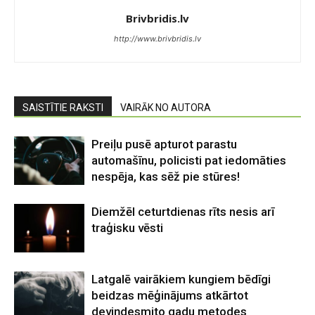
Brivbridis.lv
http://www.brivbridis.lv
SAISTĪTIE RAKSTI
VAIRĀK NO AUTORA
Preiļu pusē apturot parastu
automašīnu, policisti pat iedomāties
nespēja, kas sēž pie stūres!
Diemžēl ceturtdienas rīts nesis arī
traģisku vēsti
Latgalē vairākiem kungiem bēdīgi
beidzas mēģinājums atkārtot
deviņdesmito gadu metodes