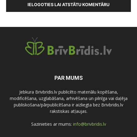
IELOGOTIES LAI ATSTĀTU KOMENTĀRU
PAR MUMS
Jebkura Brivbridis.lv publicēto materiālu kopēšana,
modificēšana, uzglabāšana, arhivēšana un pilnīga vai daļēja
publiskošana/pārpublicēšana ir aizliegta bez Brivbridis.lv
rakstiskas atļaujas.
Sazinieties ar mums:
info@brivbridis.lv