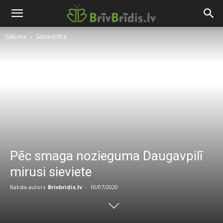
Sākums
Sabiedrība
Pēc smaga nozieguma Daugavpilī
mirusi sieviete
Raksta autors
Brivbridis.lv
-
10/07/2020