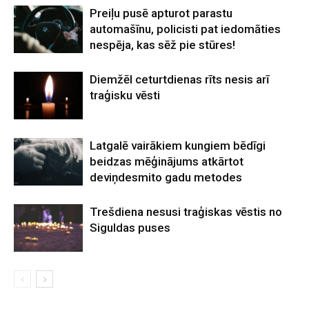
Preiļu pusē apturot parastu
automašīnu, policisti pat iedomāties
nespēja, kas sēž pie stūres!
Diemžēl ceturtdienas rīts nesis arī
traģisku vēsti
Latgalē vairākiem kungiem bēdīgi
beidzas mēģinājums atkārtot
deviņdesmito gadu metodes
Trešdiena nesusi traģiskas vēstis no
Siguldas puses