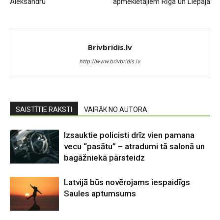
Aleksandru
apmeklētājiem Rīgā un Liepājā
Brivbridis.lv
http://www.brivbridis.lv
SAISTĪTIE RAKSTI
VAIRĀK NO AUTORA
Izsauktie policisti drīz vien pamana
vecu “pasātu” – atradumi tā salonā un
bagāžniekā pārsteidz
Latvijā būs novērojams iespaidīgs
Saules aptumsums