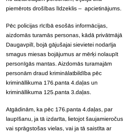
piemērots drošības līdzeklis – apcietinājums.
Pēc policijas rīcībā esošās informācijas,
aizdomās turamās personas, kādā privātmājā
Daugavpilī, bojā gājušajai sievietei nodarīja
smagus miesas bojājumus ar mērķi nolaupīt
personīgās mantas. Aizdomās turamajām
personām draud kriminālatbildība pēc
krimināllikuma 176.panta 4.daļas un
krimināllikuma 125.panta 3.daļas.
Atgādinām, ka pēc 176.panta 4.daļas, par
laupīšanu, ja tā izdarīta, lietojot šaujamieročus
vai sprāgstošas vielas, vai ja tā saistīta ar