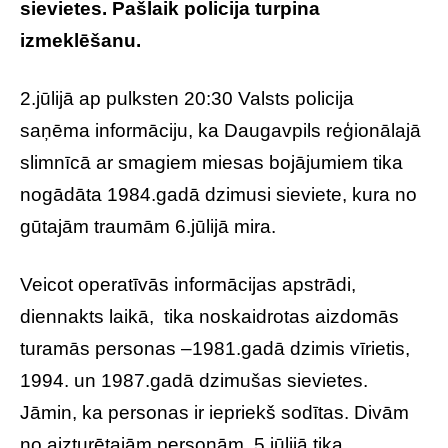
sievietes. Pašlaik policija turpina
izmeklēšanu.
2.jūlijā ap pulksten 20:30 Valsts policija
saņēma informāciju, ka Daugavpils reģionālajā
slimnīcā ar smagiem miesas bojājumiem tika
nogādāta 1984.gadā dzimusi sieviete, kura no
gūtajām traumām 6.jūlijā mira.
Veicot operatīvās informācijas apstrādi,
diennakts laikā, tika noskaidrotas aizdomās
turamās personas –1981.gadā dzimis vīrietis,
1994. un 1987.gadā dzimušas sievietes.
Jāmin, ka personas ir iepriekš sodītas. Divām
no aizturētajām personām, 5.jūlijā tika