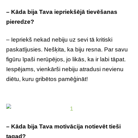
– Kāda bija Tava iepriekšējā tievēšanas
pieredze?
– Iepriekš nekad nebiju uz sevi tā kritiski
paskatījusies. Nešķita, ka biju resna. Par savu
figūru īpaši nerūpējos, jo likās, ka ir labi tāpat.
Iespējams, vienkārši nebiju atradusi nevienu
diētu, kuru gribētos pamēģināt!
– Kāda bija Tava motivācija notievēt tieši
tagad?