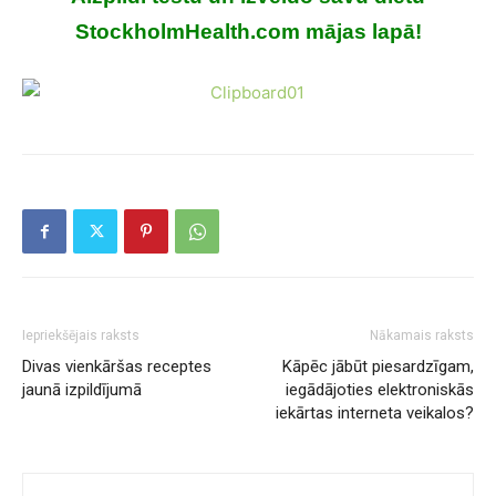
StockholmHealth.com mājas lapā!
Iepriekšējais raksts
Nākamais raksts
Divas vienkāršas receptes
Kāpēc jābūt piesardzīgam,
jaunā izpildījumā
iegādājoties elektroniskās
iekārtas interneta veikalos?