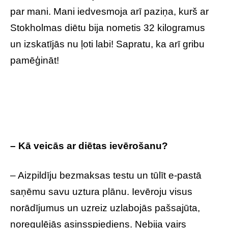
par mani. Mani iedvesmoja arī paziņa, kurš ar
Stokholmas diētu bija nometis 32 kilogramus
un izskatījās nu ļoti labi! Sapratu, ka arī gribu
pamēģināt!
– Kā veicās ar diētas ievērošanu?
– Aizpildīju bezmaksas testu un tūlīt e-pastā
saņēmu savu uztura plānu. Ievēroju visus
norādījumus un uzreiz uzlabojās pašsajūta,
noregulējās asinsspiediens. Nebija vairs