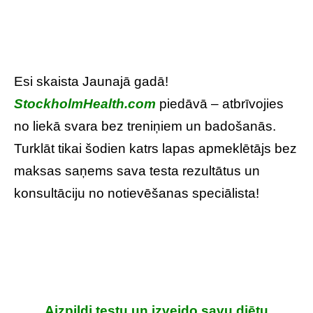
Esi skaista Jaunajā gadā!
StockholmHealth.com
piedāvā – atbrīvojies
no liekā svara bez treniņiem un badošanās.
Turklāt tikai šodien katrs lapas apmeklētājs bez
maksas saņems sava testa rezultātus un
konsultāciju no notievēšanas speciālista!
Aizpildi testu un izveido savu diētu