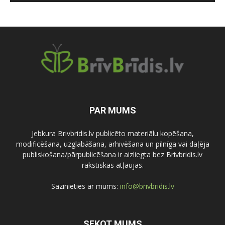
PAR MUMS
Jebkura Brivbridis.lv publicēto materiālu kopēšana,
modificēšana, uzglabāšana, arhivēšana un pilnīga vai daļēja
publiskošana/pārpublicēšana ir aizliegta bez Brivbridis.lv
rakstiskas atļaujas.
Sazinieties ar mums:
info@brivbridis.lv
SEKOT MUMS