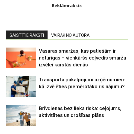
Reklāmraksts
SAISTĪTIE RAKSTI
VAIRĀK NO AUTORA
Vasaras smaržas, kas patiešām ir
noturīgas – vienkāršs ceļvedis smaržu
izvēlei karstās dienās
Transporta pakalpojumi uzņēmumiem:
kā izvēlēties piemērotāko risinājumu?
Brīvdienas bez lieka riska: ceļojums,
aktivitātes un drošības plāns