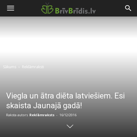
Sākums
Reklāmraksti
Viegla un ātra diēta latviešiem. Esi
skaista Jaunajā gadā!
Raksta autors
Reklāmraksts
-
16/12/2016