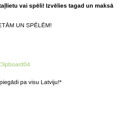
ļlietu vai spēli! Izvēlies tagad un maksā
ETĀM UN SPĒLĒM!
egādi pa visu Latviju!*