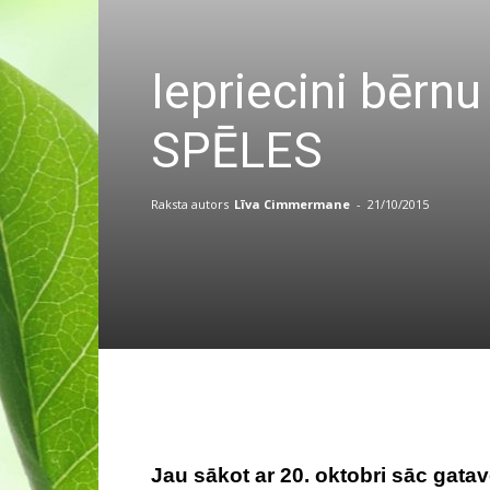
Iepriecini bērn
SPĒLES
Raksta autors
Līva Cimmermane
-
21/10/2015
Jau sākot ar 20. oktobri sāc gata