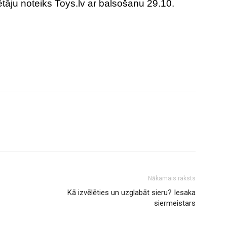
tāju noteiks Toys.lv ar balsošanu 29.10.
Nākamais raksts
Kā izvēlēties un uzglabāt sieru? Iesaka
siermeistars