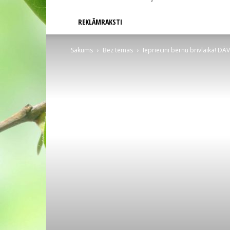
REKLĀMRAKSTI
Sākums
Bez tēmas
Iepriecini bērnu brīvlaikā! DĀ