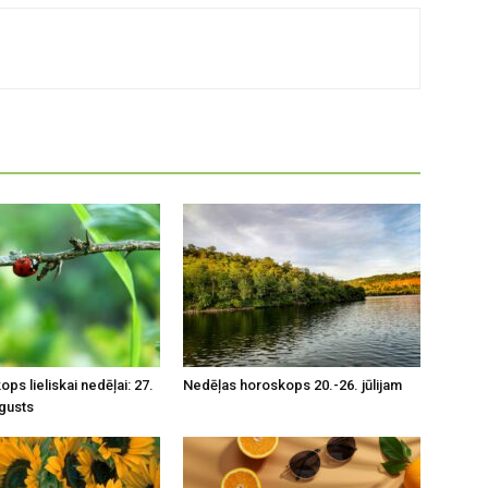
ps lieliskai nedēļai: 27.
Nedēļas horoskops 20.-26. jūlijam
ugusts