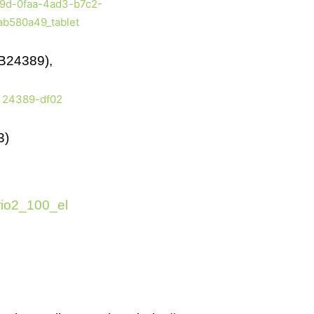
 B24389),
3)