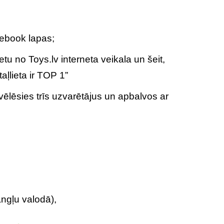
ebook lapas;
ietu no Toys.lv interneta veikala un šeit,
aļlieta ir TOP 1”
vēlēsies trīs uzvarētājus un apbalvos ar
ngļu valodā),