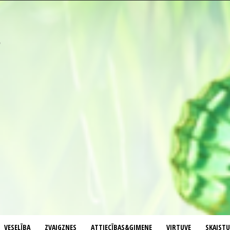
VESELĪBA
ZVAIGZNES
ATTIECĪBAS&ĢIMENE
VIRTUVE
SKAIST