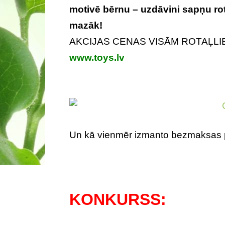
motivē bērnu – uzdāvini sapņu rota
mazāk!
AKCIJAS CENAS VISĀM ROTAĻLI
www.toys.lv
Un kā vienmēr izmanto bezmaksas pi
KONKURSS: