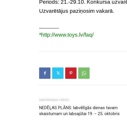
Periods: 21.-29.10. Konkursa uzvarē
Uzvarētājus paziņosim vakarā.
__________
*
http://www.toys.lv/faq/
Iepriekšējais raksts
NEDĒĻAS PLĀNS: labvēlīgās dienas tavam
skaistumam un labsajūtai 19. – 25. oktobris