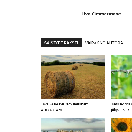
Līva Cimmermane
SAISTĪTIE RAKSTI
VAIRĀK NO AUTORA
Tavs HOROSKOPS lieliskam
Tavs horosko
AUGUSTAM
jūlijs – 2. a