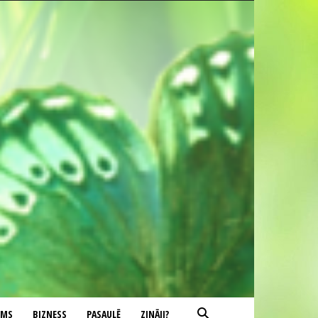
UMS
BIZNESS
PASAULĒ
ZINĀJI?