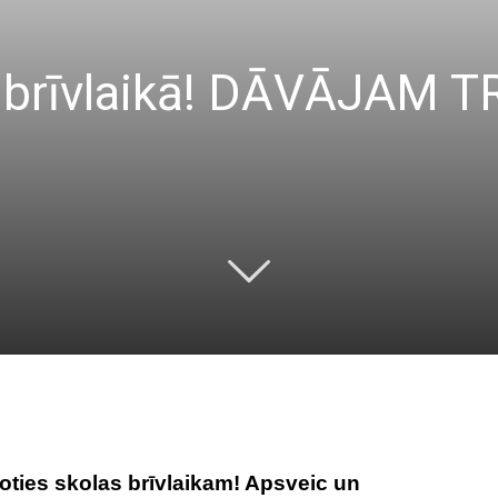
u brīvlaikā! DĀVĀJAM 
voties skolas brīvlaikam! Apsveic un