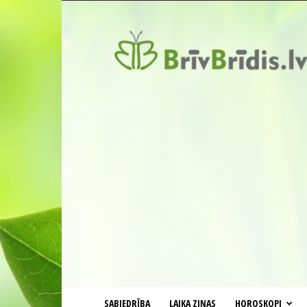
BrīvBrīdis.lv
SABIEDRĪBA
LAIKA ZIŅAS
HOROSKOPI