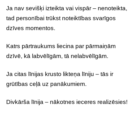
Ja nav sevišķi izteikta vai vispār – nenoteikta,
tad personībai trūkst noteiktības svarīgos
dzīves momentos.
Katrs pārtraukums liecina par pārmaiņām
dzīvē, kā labvēlīgām, tā nelabvēlīgām.
Ja citas līnijas krusto likteņa līniju – tās ir
grūtības ceļā uz panākumiem.
Divkārša līnija – nākotnes ieceres realizēsies!