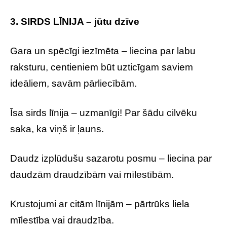
3. SIRDS LĪNIJA – jūtu dzīve
Gara un spēcīgi iezīmēta – liecina par labu
raksturu, centieniem būt uzticīgam saviem
ideāliem, savām pārliecībām.
Īsa sirds līnija – uzmanīgi! Par šādu cilvēku
saka, ka viņš ir ļauns.
Daudz izplūdušu sazarotu posmu – liecina par
daudzām draudzībām vai mīlestībām.
Krustojumi ar citām līnijām – pārtrūks liela
mīlestība vai draudzība.