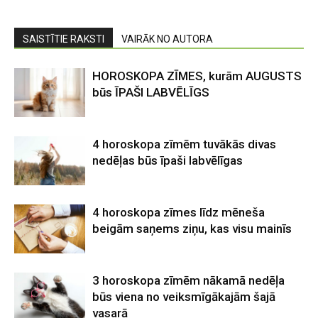
SAISTĪTIE RAKSTI
VAIRĀK NO AUTORA
HOROSKOPA ZĪMES, kurām AUGUSTS
būs ĪPAŠI LABVĒLĪGS
4 horoskopa zīmēm tuvākās divas
nedēļas būs īpaši labvēlīgas
4 horoskopa zīmes līdz mēneša
beigām saņems ziņu, kas visu mainīs
3 horoskopa zīmēm nākamā nedēļa
būs viena no veiksmīgākajām šajā
vasarā