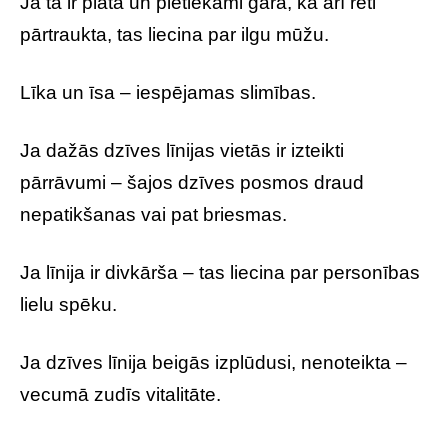
Ja tā ir plata un pietiekami gara, kā arī reti
pārtraukta, tas liecina par ilgu mūžu.
Līka un īsa – iespējamas slimības.
Ja dažās dzīves līnijas vietās ir izteikti
pārrāvumi – šajos dzīves posmos draud
nepatikšanas vai pat briesmas.
Ja līnija ir divkārša – tas liecina par personības
lielu spēku.
Ja dzīves līnija beigās izplūdusi, nenoteikta –
vecumā zudīs vitalitāte.