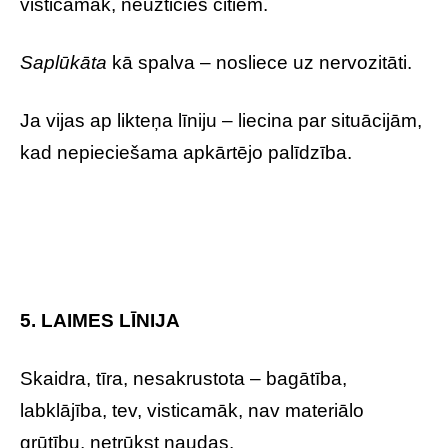
visticamāk, neuzticies citiem.
Saplūkāta
kā spalva – nosliece uz nervozitāti.
Ja vijas ap likteņa līniju – liecina par situācijām,
kad nepieciešama apkārtējo palīdzība.
5. LAIMES LĪNIJA
Skaidra, tīra, nesakrustota – bagātība,
labklājība, tev, visticamāk, nav materiālo
grūtību, netrūkst naudas.