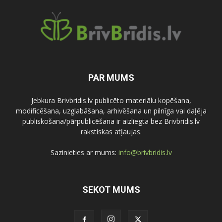
PAR MUMS
Jebkura Brivbridis.lv publicēto materiālu kopēšana,
modificēšana, uzglabāšana, arhivēšana un pilnīga vai daļēja
publiskošana/pārpublicēšana ir aizliegta bez Brivbridis.lv
rakstiskas atļaujas.
Sazinieties ar mums:
info@brivbridis.lv
SEKOT MUMS