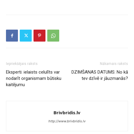
Iepriekšējais raksts
Nākamais raksts
Eksperti: ielaists celulīts var
DZIMŠANAS DATUMS: No kā
nodarīt organismam būtisku
tev dzīvē ir jāuzmanās?
kaitējumu
Brivbridis.lv
http://www.brivbridis.lv