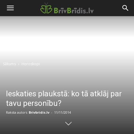
Sākums
Horoskopi
Ieskaties plaukstā: ko tā atklāj par
tavu personību?
Raksta autors
Brivbridis.lv
-
11/11/2014