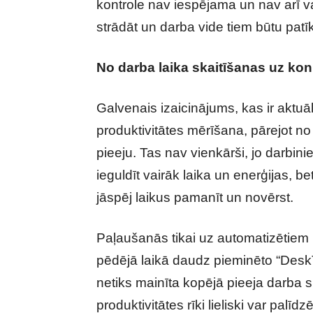
kontrole nav iespējama un nav arī vaja
strādāt un darba vide tiem būtu patī
No darba laika skaitīšanas uz kon
Galvenais izaicinājums, kas ir aktuāl
produktivitātes mērīšana, pārejot no
pieeju. Tas nav vienkārši, jo darbin
ieguldīt vairāk laika un enerģijas, b
jāspēj laikus pamanīt un novērst.
Paļaušanās tikai uz automatizētiem 
pēdējā laikā daudz pieminēto “DeskT
netiks mainīta kopējā pieeja darba 
produktivitātes rīki lieliski var palīd