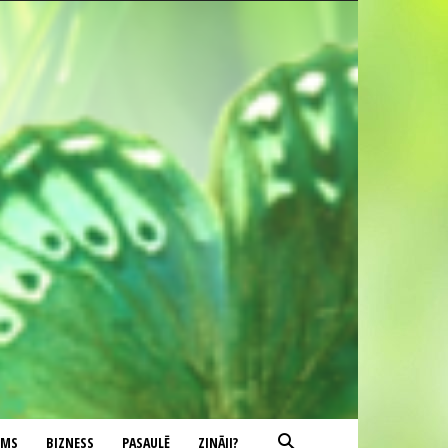
UMS
BIZNESS
PASAULĒ
ZINĀJI?