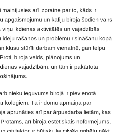
i mainījusies arī izpratne par to, kāds ir
abu apgaismojumu un kafiju birojā šodien vairs
a viņu ikdienas aktivitātēs un vajadzībās
nu ideju rašanos un problēmu risināšanu kopā
an klusu stūrīti darbam vienatnē, gan telpu
 Proti, biroja veids, plānojums un
ikdienas vajadzībām, un tām ir pakārtota
drošinājums.
rbinieku ieguvums birojā ir pievienotā
 ar kolēģiem. Tā ir domu apmaiņa par
ja aprunāties arī par ārpusdarba lietām, kas
Protams, arī biroja estētiskais noformējums,
 citi faktori ir būtiski, lai cilvēki gribētu nākt