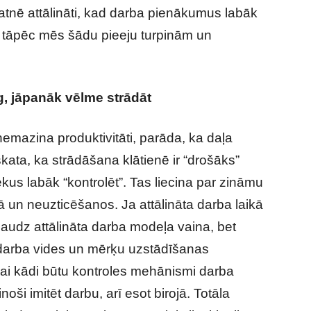
natnē attālināti, kad darba pienākumus labāk
ši tāpēc mēs šādu pieeju turpinām un
g, jāpanāk vēlme strādāt
nemazina produktivitāti, parāda, ka daļa
kata, ka strādāšana klātienē ir “drošāks”
iekus labāk “kontrolēt”. Tas liecina par zināmu
ā un neuzticēšanos. Ja attālināta darba laikā
 daudz attālināta darba modeļa vaina, bet
i darba vides un mērķu uzstādīšanas
lai kādi būtu kontroles mehānismi darba
noši imitēt darbu, arī esot birojā. Totāla