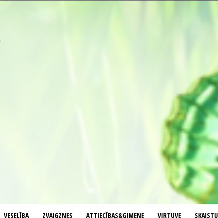
VESELĪBA
ZVAIGZNES
ATTIECĪBAS&ĢIMENE
VIRTUVE
SKAIST