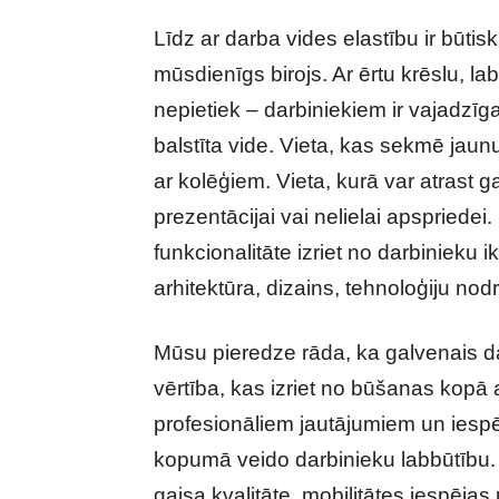
Līdz ar darba vides elastību ir būtisk
mūsdienīgs birojs. Ar ērtu krēslu, l
nepietiek – darbiniekiem ir vajadzīg
balstīta vide. Vieta, kas sekmē jau
ar kolēģiem. Vieta, kurā var atrast g
prezentācijai vai nelielai apspriedei.
funkcionalitāte izriet no darbinieku 
arhitektūra, dizains, tehnoloģiju no
Mūsu pieredze rāda, ka galvenais da
vērtība, kas izriet no būšanas kopā
profesionāliem jautājumiem un iespē
kopumā veido darbinieku labbūtību. 
gaisa kvalitāte, mobilitātes iespējas un