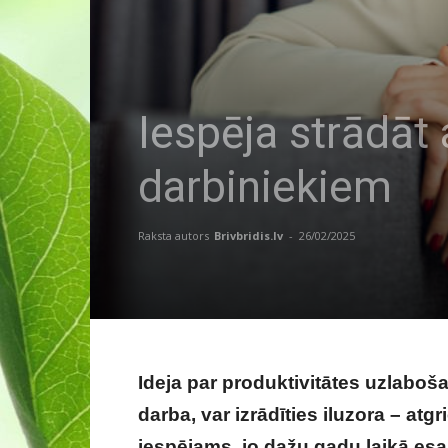
Iespēja strādāt a
darbiniekiem
Raksta autors
Brivbridis.lv
-
26/02/2025
Ideja par produktivitātes uzlaboš
darba, var izrādīties iluzora – at
iespējams, jo dažu gadu laikā esa