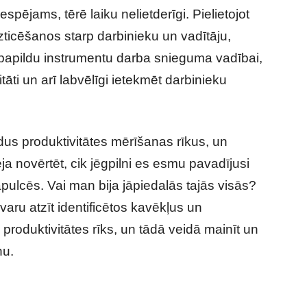
espējams, tērē laiku nelietderīgi. Pielietojot
zticēšanos starp darbinieku un vadītāju,
ā papildu instrumentu darba snieguma vadībai,
tāti un arī labvēlīgi ietekmēt darbinieku
dus produktivitātes mērīšanas rīkus, un
ja novērtēt, cik jēgpilni es esmu pavadījusi
pulcēs. Vai man bija jāpiedalās tajās visās?
varu atzīt identificētos kavēkļus un
roduktivitātes rīks, un tādā veidā mainīt un
nu.