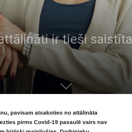
ttālināti ir tieši saistī
anu, pavisam atsakoties no attālināta
griezties pirms Covid-19 pasaulē vairs nav
m būtiski mainījušies. Darbinieku