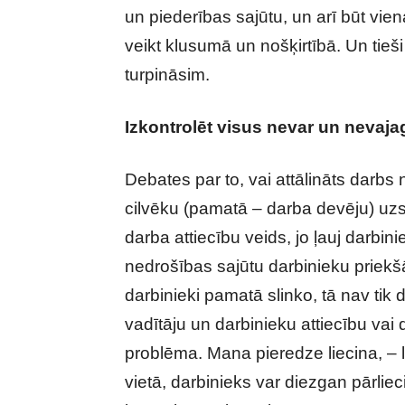
un piederības sajūtu, un arī būt vie
veikt klusumā un nošķirtībā. Un tie
turpināsim.
Izkontrolēt visus nevar un nevaja
Debates par to, vai attālināts darbs 
cilvēku (pamatā – darba devēju) uzs
darba attiecību veids, jo ļauj darbin
nedrošības sajūtu darbinieku priekš
darbinieki pamatā slinko, tā nav tik
vadītāju un darbinieku attiecību va
problēma. Mana pieredze liecina, – 
vietā, darbinieks var diezgan pārlieci