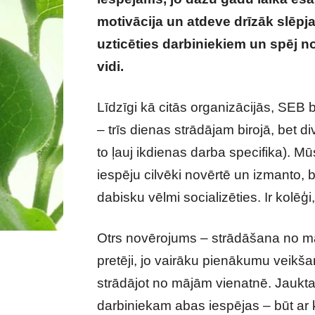
motivācija un atdeve drīzāk slēpjas
uzticēties darbiniekiem un spēj n
vidi.
Iespēja strādāt attālināti ir t
Līdzīgi kā citās organizācijās, SEB
– trīs dienas strādājam birojā, bet di
to ļauj ikdienas darba specifika). Mū
iespēju cilvēki novērtē un izmanto, be
dabisku vēlmi socializēties. Ir kolēģi,
Otrs novērojums – strādāšana no mā
pretēji, jo vairāku pienākumu veikša
strādājot no mājām vienatnē. Jaukta 
darbiniekam abas iespējas – būt ar 