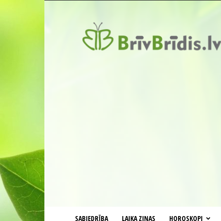
BrīvBrīdis.lv
SABIEDRĪBA
LAIKA ZIŅAS
HOROSKOPI