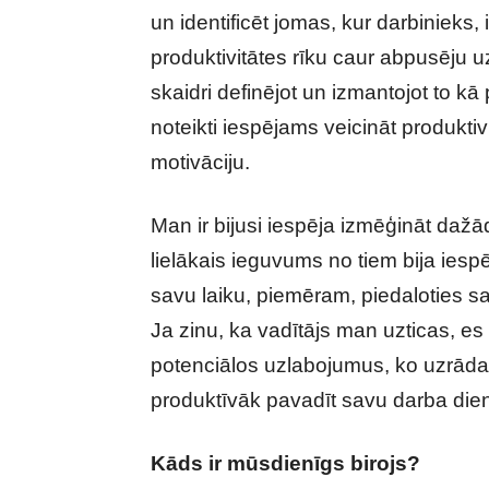
un identificēt jomas, kur darbinieks, i
produktivitātes rīku caur abpusēju u
skaidri definējot un izmantojot to k
noteikti iespējams veicināt produktivi
motivāciju.
Man ir bijusi iespēja izmēģināt dažā
lielākais ieguvums no tiem bija iespē
savu laiku, piemēram, piedaloties sa
Ja zinu, ka vadītājs man uzticas, es 
potenciālos uzlabojumus, ko uzrāda p
produktīvāk pavadīt savu darba die
Kāds ir mūsdienīgs birojs?