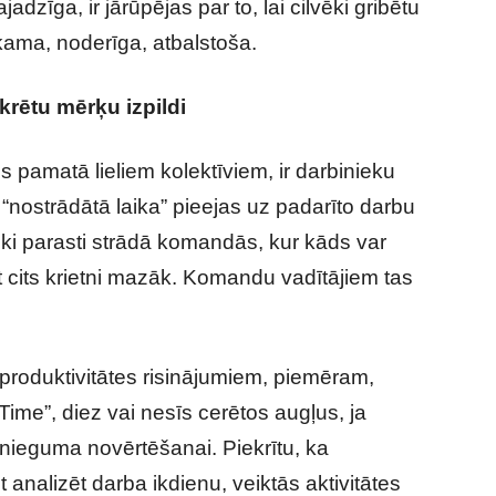
dzīga, ir jārūpējas par to, lai cilvēki gribētu
kama, noderīga, atbalstoša.
krētu mērķu izpildi
s pamatā lieliem kolektīviem, ir darbinieku
 “nostrādātā laika” pieejas uz padarīto darbu
ieki parasti strādā komandās, kur kāds var
et cits krietni mazāk. Komandu vadītājiem tas
produktivitātes risinājumiem, piemēram,
ime”, diez vai nesīs cerētos augļus, ja
snieguma novērtēšanai. Piekrītu, ka
zēt analizēt darba ikdienu, veiktās aktivitātes