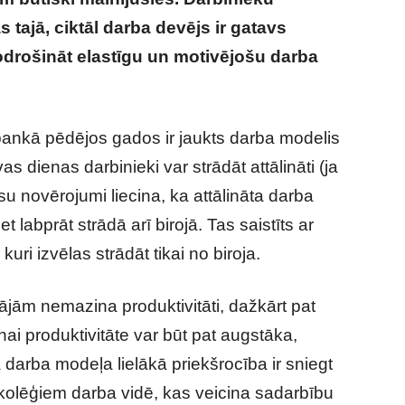
 tajā, ciktāl darba devējs ir gatavs
odrošināt elastīgu un motivējošu darba
ieši saistīta ar uzticēšanos darbiniekiem
 bankā pēdējos gados ir jaukts darba modelis
vas dienas darbinieki var strādāt attālināti (ja
su novērojumi liecina, ka attālināta darba
t labprāt strādā arī birojā. Tas saistīts ar
 kuri izvēlas strādāt tikai no biroja.
jām nemazina produktivitāti, dažkārt pat
nai produktivitāte var būt pat augstāka,
darba modeļa lielākā priekšrocība ir sniegt
kolēģiem darba vidē, kas veicina sadarbību