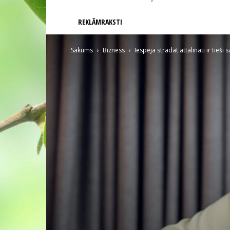
REKLĀMRAKSTI
Sākums
Bizness
Iespēja strādāt attālināti ir tieši