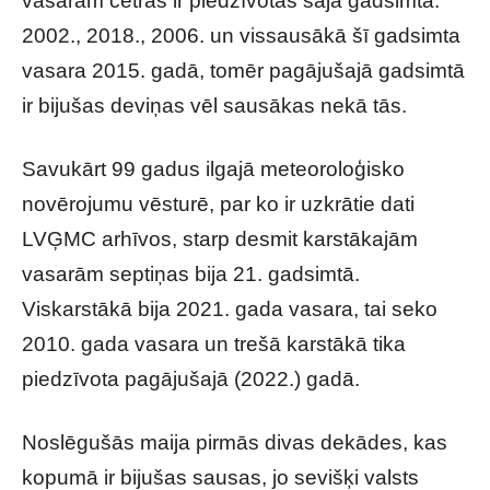
vasarām četras ir piedzīvotas šajā gadsimtā:
2002., 2018., 2006. un vissausākā šī gadsimta
vasara 2015. gadā, tomēr pagājušajā gadsimtā
ir bijušas deviņas vēl sausākas nekā tās.
Savukārt 99 gadus ilgajā meteoroloģisko
novērojumu vēsturē, par ko ir uzkrātie dati
LVĢMC arhīvos, starp desmit karstākajām
vasarām septiņas bija 21. gadsimtā.
Viskarstākā bija 2021. gada vasara, tai seko
2010. gada vasara un trešā karstākā tika
piedzīvota pagājušajā (2022.) gadā.
Noslēgušās maija pirmās divas dekādes, kas
kopumā ir bijušas sausas, jo sevišķi valsts