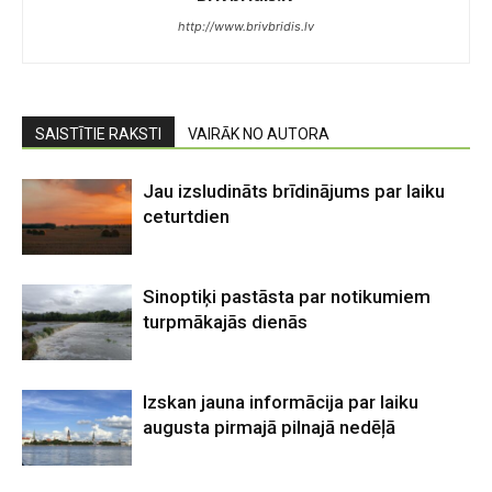
http://www.brivbridis.lv
SAISTĪTIE RAKSTI
VAIRĀK NO AUTORA
Jau izsludināts brīdinājums par laiku
ceturtdien
Sinoptiķi pastāsta par notikumiem
turpmākajās dienās
Izskan jauna informācija par laiku
augusta pirmajā pilnajā nedēļā