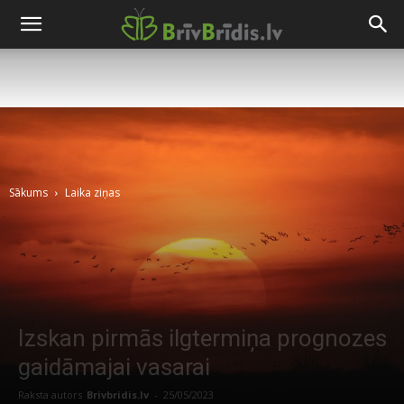
Sākums
Laika ziņas
Izskan pirmās ilgtermiņa prognozes
gaidāmajai vasarai
Raksta autors
Brivbridis.lv
-
25/05/2023