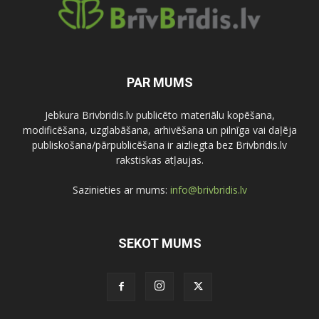
PAR MUMS
Jebkura Brivbridis.lv publicēto materiālu kopēšana,
modificēšana, uzglabāšana, arhivēšana un pilnīga vai daļēja
publiskošana/pārpublicēšana ir aizliegta bez Brivbridis.lv
rakstiskas atļaujas.
Sazinieties ar mums:
info@brivbridis.lv
SEKOT MUMS