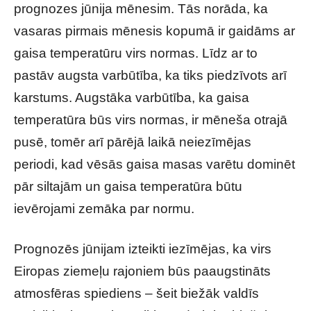
prognozes jūnija mēnesim. Tās norāda, ka
vasaras pirmais mēnesis kopumā ir gaidāms ar
gaisa temperatūru virs normas. Līdz ar to
pastāv augsta varbūtība, ka tiks piedzīvots arī
karstums. Augstāka varbūtība, ka gaisa
temperatūra būs virs normas, ir mēneša otrajā
pusē, tomēr arī pārējā laikā neiezīmējas
periodi, kad vēsās gaisa masas varētu dominēt
pār siltajām un gaisa temperatūra būtu
ievērojami zemāka par normu.
Prognozēs jūnijam izteikti iezīmējas, ka virs
Eiropas ziemeļu rajoniem būs paaugstināts
atmosfēras spiediens – šeit biežāk valdīs