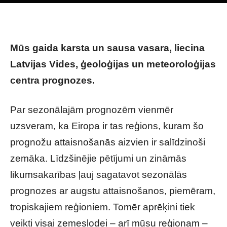
Photo by
Brandon Mowinkel
on
Unsplash
Mūs gaida karsta un sausa vasara, liecina
Latvijas Vides, ģeoloģijas un meteoroloģijas
centra prognozes.
Par sezonālajām prognozēm vienmēr
uzsveram, ka Eiropa ir tas reģions, kuram šo
prognožu attaisnošanās aizvien ir salīdzinoši
zemāka. Līdzšinējie pētījumi un zināmās
likumsakarības ļauj sagatavot sezonālās
prognozes ar augstu attaisnošanos, piemēram,
tropiskajiem reģioniem. Tomēr aprēķini tiek
veikti visai zemeslodei – arī mūsu reģionam –