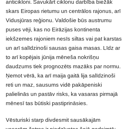
anticikloni. Savukārt ciklonu darbība biežāk
skars Eiropas rietumu un centrālos rajonus, arī
Vidusjūras reģionu. Valdošie būs austrumu
puses vēji, kas no Eirāzijas kontinenta
iekšzemes rajoniem nesīs siltas vai pat karstas
un arī salīdzinoši sausas gaisa masas. Līdz ar
to arī kopējais jūnija mēneša nokrišņu
daudzums tiek prognozēts mazāks par normu.
Ņemot vērā, ka arī maija gaitā lija salīdzinoši
reti un maz, sausums vidē pakāpeniski
palielinās un pastāv risks, ka vasaras pirmajā
mēnesī tas būtiski pastiprināsies.
Vēsturiski starp divdesmit sausākajām