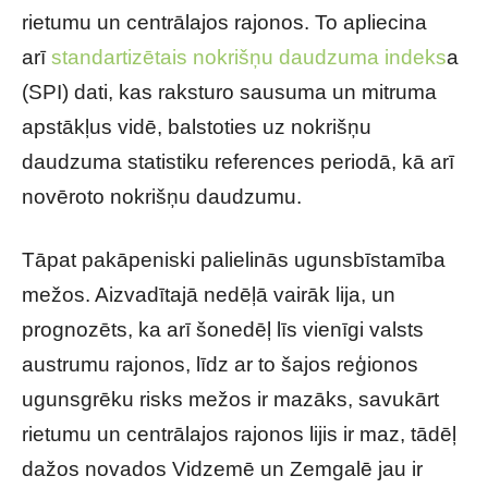
rietumu un centrālajos rajonos. To apliecina
arī
standartizētais nokrišņu daudzuma indeks
a
(SPI) dati, kas raksturo sausuma un mitruma
apstākļus vidē, balstoties uz nokrišņu
daudzuma statistiku references periodā, kā arī
novēroto nokrišņu daudzumu.
Tāpat pakāpeniski palielinās ugunsbīstamība
mežos. Aizvadītajā nedēļā vairāk lija, un
prognozēts, ka arī šonedēļ līs vienīgi valsts
austrumu rajonos, līdz ar to šajos reģionos
ugunsgrēku risks mežos ir mazāks, savukārt
rietumu un centrālajos rajonos lijis ir maz, tādēļ
dažos novados Vidzemē un Zemgalē jau ir