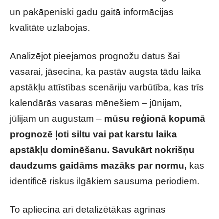
un pakāpeniski gadu gaitā informācijas
kvalitāte uzlabojas.
Analizējot pieejamos prognožu datus šai
vasarai, jāsecina, ka pastāv augsta tādu laika
apstākļu attīstības scenāriju varbūtība, kas trīs
kalendārās vasaras mēnešiem – jūnijam,
jūlijam un augustam –
mūsu reģionā kopumā
prognozē ļoti siltu vai pat karstu laika
apstākļu dominēšanu. Savukārt nokrišņu
daudzums gaidāms mazāks par normu,
kas
identificē riskus ilgākiem sausuma periodiem.
To apliecina arī detalizētākas agrīnas