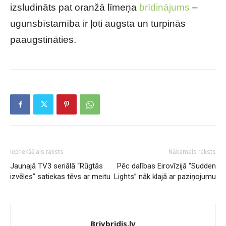
izsludināts pat oranžā līmeņa
brīdinājums
–
ugunsbīstamība ir ļoti augsta un turpinās
paaugstināties.
Iepriekšējais raksts
Nākamais raksts
Jaunajā TV3 seriālā “Rūgtās
Pēc dalības Eirovīzijā “Sudden
izvēles” satiekas tēvs ar meitu
Lights” nāk klajā ar paziņojumu
Brivbridis.lv