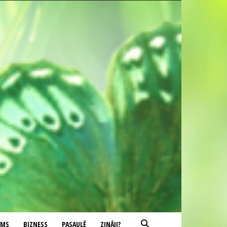
UMS
BIZNESS
PASAULĒ
ZINĀJI?