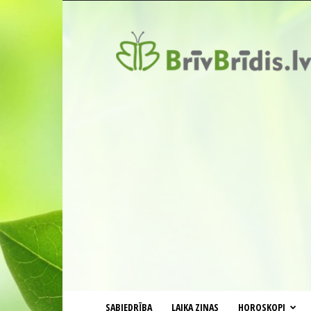
BrīvBrīdis.lv
SABIEDRĪBA
LAIKA ZIŅAS
HOROSKOPI