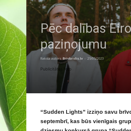
Pēc dalības Eiro
paziņojumu
Raksta autors
Brivbridis.lv
-
25/05/2023
Publicitātes foto
“Sudden Lights” izziņo savu brīv
septembrī, kas būs vienīgais grup
dziesmu konkursā grupa “Sudden