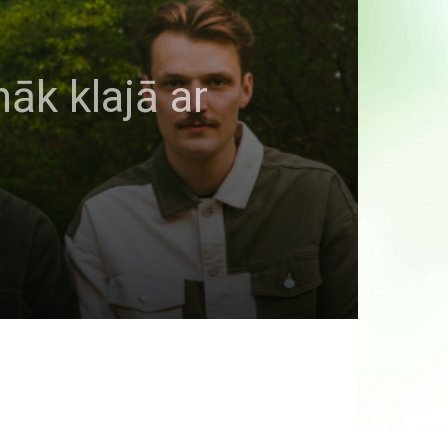
āk klajā ar