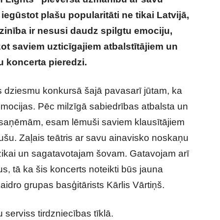
iegūstot plašu popularitāti ne tikai Latvijā,
atzinība ir nesusi daudz spilgtu emociju,
ot saviem uzticīgajiem atbalstītājiem un
 koncerta pieredzi.
as dziesmu konkursā šajā pavasarī jūtam, ka
mocijas. Pēc milzīgā sabiedrības atbalsta un
 saņēmām, esam lēmuši saviem klausītājiem
ušu. Zaļais teātris ar savu ainavisko noskaņu
zikai un sagatavotajam šovam. Gatavojam arī
 tā ka šis koncerts noteikti būs jauna
idro grupas basģitārists Kārlis Vārtiņš.
serviss tirdzniecības tīklā.