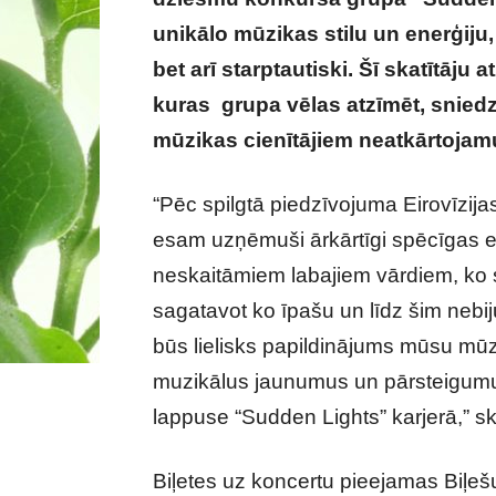
unikālo mūzikas stilu un enerģiju, 
bet arī starptautiski. Šī skatītāju 
kuras grupa vēlas atzīmēt, sniedz
mūzikas cienītājiem neatkārtojamu
“Pēc spilgtā piedzīvojuma Eirovīzij
esam uzņēmuši ārkārtīgi spēcīgas e
neskaitāmiem labajiem vārdiem, ko
sagatavot ko īpašu un līdz šim nebij
būs lielisks papildinājums mūsu mū
muzikālus jaunumus un pārsteigumus,
lappuse “Sudden Lights” karjerā,” ska
Biļetes uz koncertu pieejamas Biļešu 