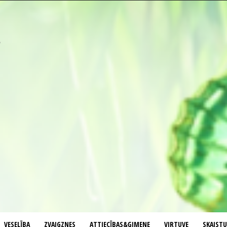
VESELĪBA
ZVAIGZNES
ATTIECĪBAS&ĢIMENE
VIRTUVE
SKAIST