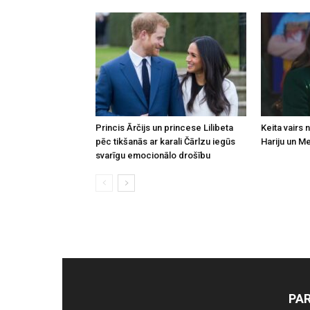
Princis Ārčijs un princese Lilibeta
Keita vairs 
pēc tikšanās ar karali Čārlzu iegūs
Hariju un M
svarīgu emocionālo drošību
PA