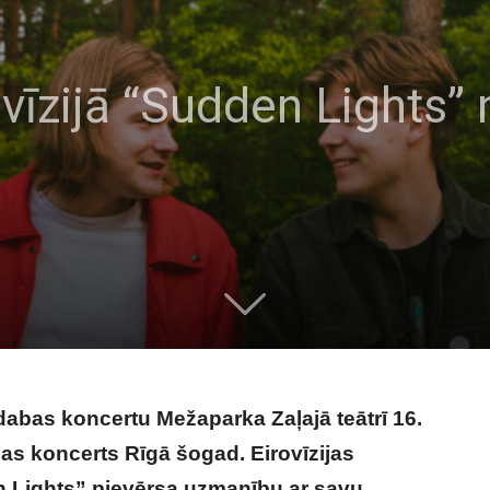
vīzijā “Sudden Lights” n
dabas koncertu Mežaparka Zaļajā teātrī 16.
as koncerts Rīgā šogad. Eirovīzijas
 Lights” pievērsa uzmanību ar savu