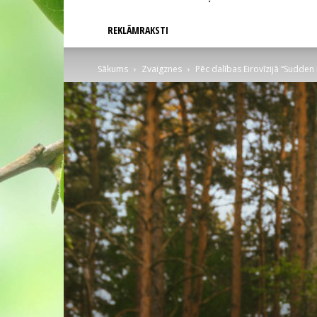
REKLĀMRAKSTI
Sākums
Zvaigznes
Pēc dalības Eirovīzijā “Sudden