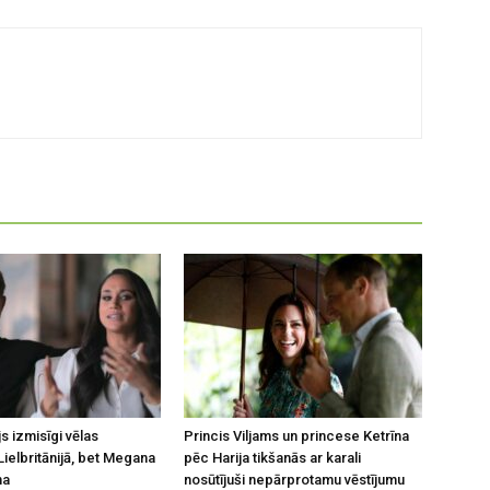
js izmisīgi vēlas
Princis Viljams un princese Ketrīna
Lielbritānijā, bet Megana
pēc Harija tikšanās ar karali
na
nosūtījuši nepārprotamu vēstījumu