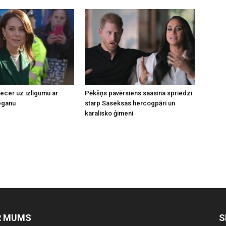
necer uz izlīgumu ar
Pēkšņs pavērsiens saasina spriedzi
eganu
starp Saseksas hercogpāri un
karalisko ģimeni
R MUMS
S