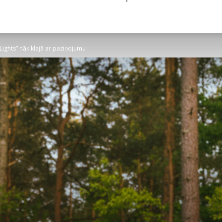
 Lights” nāk klajā ar paziņojumu