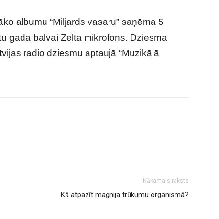
āko albumu “Miljards vasaru” saņēma 5
tu gada balvai Zelta mikrofons. Dziesma
tvijas radio dziesmu aptaujā “Muzikālā
Nākamais raksts
Kā atpazīt magnija trūkumu organismā?