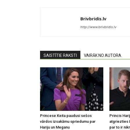
Brivbridis.lv
http://www.brivbridis.lv
SAISTĪTIE RAKSTI
VAIRĀK NO AUTORA
Princese Keita paudusi sešos
Princis Hari
vārdos izsakāmu spriedumu par
atgriezties 
Hariju un Meganu
par to ir nik