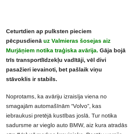
Ceturtdien ap pulksten pieciem
pēcpusdienā
uz Valmieras šosejas aiz
Murjāņiem notika traģiska avārija.
Gāja bojā
trīs transportlīdzekļu vadītāji, vēl divi
pasažieri ievainoti, bet pašlaik viņu
stāvoklis ir stabils.
Noprotams, ka avāriju izraisīja viena no
smagajām automašīnām “Volvo”, kas
iebraukusi pretējā kustības joslā. Tur notika
sadursme ar vieglo auto BMW, aiz kura atradās