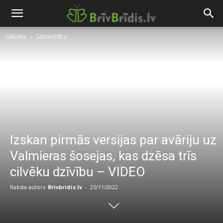
Sākums
Sabiedrība
Izskan pirmās versijas par avāriju uz
Valmieras šosejas, kas dzēsa trīs
cilvēku dzīvību – VIDEO
Raksta autors
Brivbridis.lv
-
25/11/2022