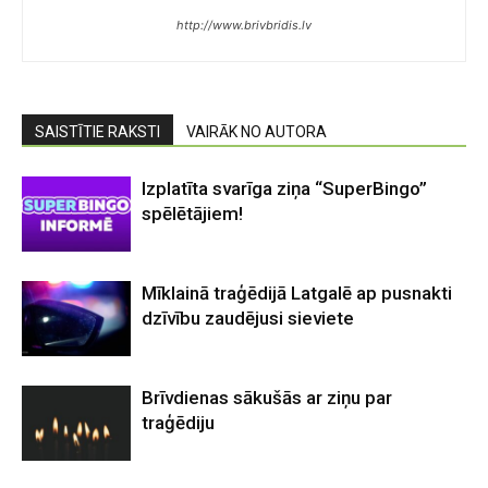
http://www.brivbridis.lv
SAISTĪTIE RAKSTI
VAIRĀK NO AUTORA
Izplatīta svarīga ziņa “SuperBingo”
spēlētājiem!
Mīklainā traģēdijā Latgalē ap pusnakti
dzīvību zaudējusi sieviete
Brīvdienas sākušās ar ziņu par
traģēdiju