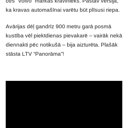
otrs “Volvo” markas kravinieks. Pastāv versija,
ka kravas automašīnai varētu būt plīsusi riepa.
Avārijas dēļ gandrīz 900 metru garā posmā
kustība vēl piektdienas pievakarē – vairāk nekā
diennakti pēc notikušā – bija aizturēta. Plašāk
stāsta LTV “Panorāma”!