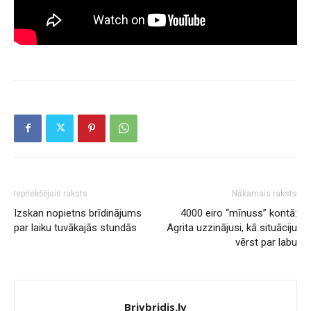
Iepriekšējais raksts
Nākamais raksts
Izskan nopietns brīdinājums
4000 eiro “mīnuss” kontā:
par laiku tuvākajās stundās
Agrita uzzinājusi, kā situāciju
vērst par labu
Brivbridis.lv