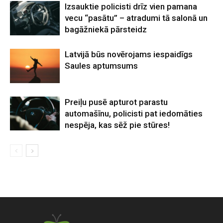
Izsauktie policisti drīz vien pamana
vecu “pasātu” – atradumi tā salonā un
bagāžniekā pārsteidz
Latvijā būs novērojams iespaidīgs
Saules aptumsums
Preiļu pusē apturot parastu
automašīnu, policisti pat iedomāties
nespēja, kas sēž pie stūres!