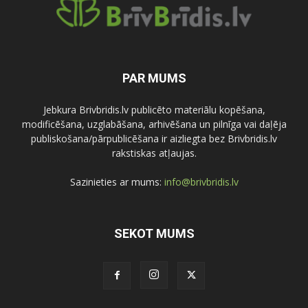
PAR MUMS
Jebkura Brivbridis.lv publicēto materiālu kopēšana,
modificēšana, uzglabāšana, arhivēšana un pilnīga vai daļēja
publiskošana/pārpublicēšana ir aizliegta bez Brivbridis.lv
rakstiskas atļaujas.
Sazinieties ar mums:
info@brivbridis.lv
SEKOT MUMS