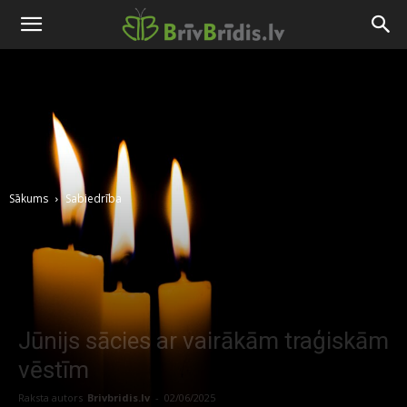
Sākums
Sabiedrība
Jūnijs sācies ar vairākām traģiskām
vēstīm
Raksta autors
Brivbridis.lv
-
02/06/2025