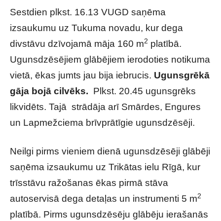
Sestdien plkst. 16.13 VUGD saņēma
izsaukumu uz Tukuma novadu, kur dega
2
divstāvu dzīvojamā māja 160 m
platībā.
Ugunsdzēsējiem glābējiem ierodoties notikuma
vietā, ēkas jumts jau bija iebrucis.
Ugunsgrēkā
gāja bojā cilvēks.
Plkst. 20.45 ugunsgrēks
likvidēts. Tajā strādāja arī Smārdes, Engures
un Lapmežciema brīvprātīgie ugunsdzēsēji.
Neilgi pirms vieniem dienā ugunsdzēsēji glābēji
saņēma izsaukumu uz Trikātas ielu Rīgā, kur
trīsstāvu ražošanas ēkas pirmā stāva
2
autoservisā dega detaļas un instrumenti 5 m
platībā. Pirms ugunsdzēsēju glābēju ierašanās