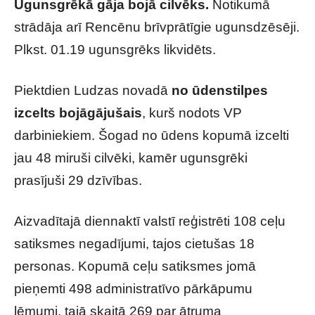
Ugunsgrēkā gāja bojā cilvēks.
Notikumā
strādāja arī Rencēnu brīvprātīgie ugunsdzēsēji.
Plkst. 01.19 ugunsgrēks likvidēts.
Piektdien Ludzas novadā
no ūdenstilpes
izcelts bojāgājušais
, kurš nodots VP
darbiniekiem. Šogad no ūdens kopumā izcelti
jau 48 miruši cilvēki, kamēr ugunsgrēki
prasījuši 29 dzīvības.
Aizvadītajā diennaktī valstī reģistrēti 108 ceļu
satiksmes negadījumi, tajos cietušas 18
personas. Kopumā ceļu satiksmes jomā
pieņemti 498 administratīvo pārkāpumu
lēmumi, tajā skaitā 269 par ātruma