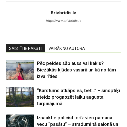
Brivbridis.lv
http://www.brivbridis.lv
SAISTĪTIE RAKSTI
VAIRĀK NO AUTORA
Pēc peldes sāp auss vai kakls?
Biežākās kļūdas vasarā un kā no tām
izvairīties
“Karstums atkāpsies, bet…” – sinoptiķi
steidz prognozēt laiku augusta
turpinājumā
Izsauktie policisti drīz vien pamana
vecu “pasātu” – atradumi tā salonā un