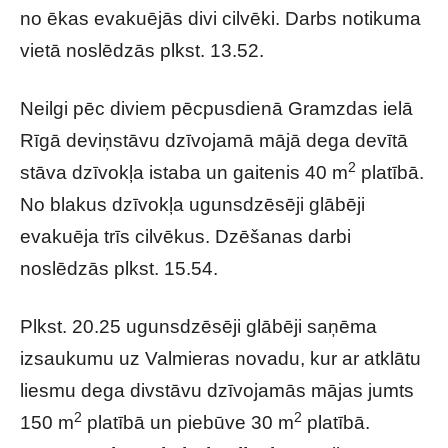
no ēkas evakuējās divi cilvēki. Darbs notikuma
vietā noslēdzās plkst. 13.52.
Neilgi pēc diviem pēcpusdienā Gramzdas ielā
Rīgā deviņstāvu dzīvojamā mājā dega devītā
2
stāva dzīvokļa istaba un gaitenis 40 m
platībā.
No blakus dzīvokļa ugunsdzēsēji glābēji
evakuēja trīs cilvēkus. Dzēšanas darbi
noslēdzās plkst. 15.54.
Plkst. 20.25 ugunsdzēsēji glābēji saņēma
izsaukumu uz Valmieras novadu, kur ar atklātu
liesmu dega divstāvu dzīvojamās mājas jumts
2
2
150 m
platībā un piebūve 30 m
platībā.