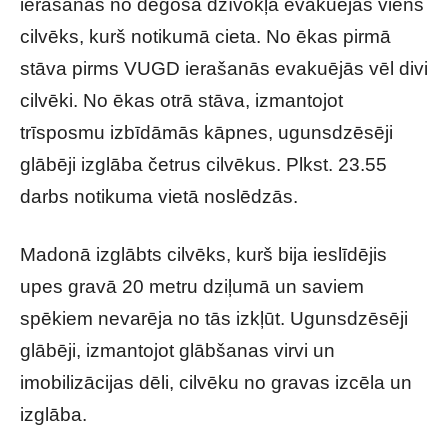
ierašanās no degošā dzīvokļa evakuējās viens
cilvēks, kurš notikumā cieta. No ēkas pirmā
stāva pirms VUGD ierašanās evakuējās vēl divi
cilvēki. No ēkas otrā stāva, izmantojot
trīsposmu izbīdāmās kāpnes, ugunsdzēsēji
glābēji izglāba četrus cilvēkus. Plkst. 23.55
darbs notikuma vietā noslēdzās.
Madonā izglābts cilvēks, kurš bija ieslīdējis
upes gravā 20 metru dziļumā un saviem
spēkiem nevarēja no tās izkļūt. Ugunsdzēsēji
glābēji, izmantojot glābšanas virvi un
imobilizācijas dēli, cilvēku no gravas izcēla un
izglāba.