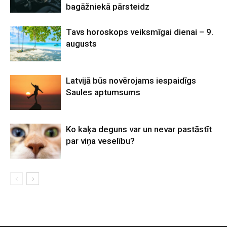
bagāžniekā pārsteidz
Tavs horoskops veiksmīgai dienai – 9.
augusts
Latvijā būs novērojams iespaidīgs
Saules aptumsums
Ko kaķa deguns var un nevar pastāstīt
par viņa veselību?