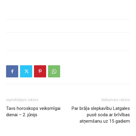
Iepriekšējais raksts
Nākamais raksts
Tavs horoskops veiksmīgai
Par brāļa slepkavību Latgales
dienai – 2. jūnijs
pusē soda ar brīvības
atņemšanu uz 15 gadiem