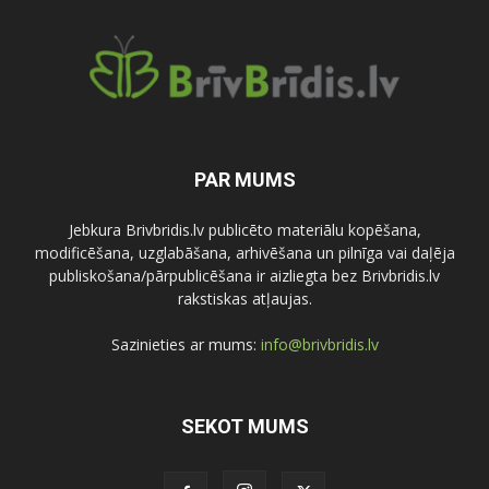
PAR MUMS
Jebkura Brivbridis.lv publicēto materiālu kopēšana,
modificēšana, uzglabāšana, arhivēšana un pilnīga vai daļēja
publiskošana/pārpublicēšana ir aizliegta bez Brivbridis.lv
rakstiskas atļaujas.
Sazinieties ar mums:
info@brivbridis.lv
SEKOT MUMS