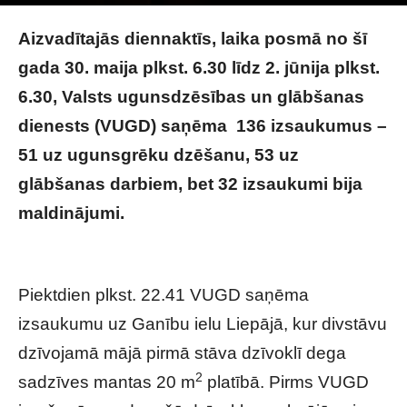
Photo by
Caleb Hernandez Belmonte
on
Unsplash
Aizvadītajās diennaktīs, laika posmā no šī
gada 30. maija plkst. 6.30 līdz 2. jūnija plkst.
6.30, Valsts ugunsdzēsības un glābšanas
dienests (VUGD) saņēma 136 izsaukumus –
51 uz ugunsgrēku dzēšanu, 53 uz
glābšanas darbiem, bet 32 izsaukumi bija
maldinājumi.
Jūnijs sācies ar vairākām
traģiskām vēstīm
Piektdien plkst. 22.41 VUGD saņēma
izsaukumu uz Ganību ielu Liepājā, kur divstāvu
dzīvojamā mājā pirmā stāva dzīvoklī dega
2
sadzīves mantas 20 m
platībā. Pirms VUGD