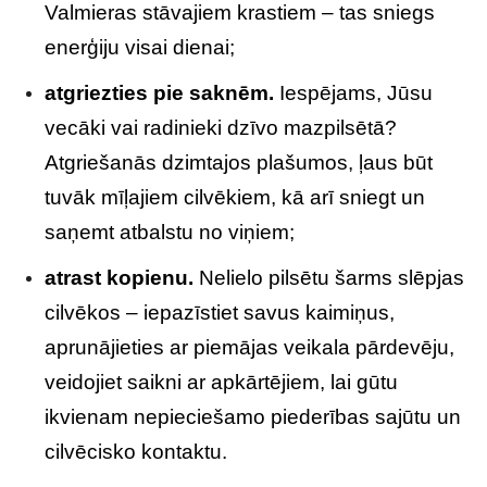
Valmieras stāvajiem krastiem – tas sniegs
enerģiju visai dienai;
atgriezties pie saknēm.
Iespējams, Jūsu
vecāki vai radinieki dzīvo mazpilsētā?
Atgriešanās dzimtajos plašumos, ļaus būt
tuvāk mīļajiem cilvēkiem, kā arī sniegt un
saņemt atbalstu no viņiem;
atrast kopienu.
Nelielo pilsētu šarms slēpjas
cilvēkos – iepazīstiet savus kaimiņus,
aprunājieties ar piemājas veikala pārdevēju,
veidojiet saikni ar apkārtējiem, lai gūtu
ikvienam nepieciešamo piederības sajūtu un
cilvēcisko kontaktu.