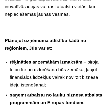
inovatīvās idejas var rast atbalstu vietās, kur
nepieciešamas jaunas vēsmas.
Plānojot uzņēmuma attīstību kādā no
reģioniem, Jūs variet:
rēķināties ar zemākām izmaksām
– biroja
telpu īre un uzturēšana būs zemāka, ļaujot
finansiālos līdzekļus vairāk novirzīt biznesa
ideju īstenošanai;
saņemt atbalstu no lauku biznesa atbalsta
programmām un Eiropas fondiem.