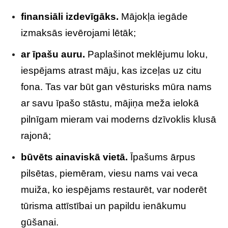
finansiāli izdevīgāks.
Mājokļa iegāde
izmaksās ievērojami lētāk;
ar īpašu auru.
Paplašinot meklējumu loku,
iespējams atrast māju, kas izceļas uz citu
fona. Tas var būt gan vēsturisks mūra nams
ar savu īpašo stāstu, mājiņa meža ielokā
pilnīgam mieram vai moderns dzīvoklis klusā
rajonā;
būvēts ainaviskā vietā.
Īpašums ārpus
pilsētas, piemēram, viesu nams vai veca
muiža, ko iespējams restaurēt, var noderēt
tūrisma attīstībai un papildu ienākumu
gūšanai.