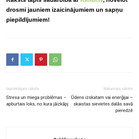
drosmi jauniem izaicinājumiem un sapņu
piepildījumiem!
Iepriekšējais raksts
Nākamais raksts
Stresa un miega problēmas –
Ūdens izskatam vai enerģijai –
apburtais loks, no kura jāizkāpj
skaistas sievietes dalās savā
pieredzē