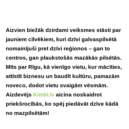
Aizvien biežāk dzirdami veiksmes stāsti par
jauniem cilvēkiem, kuri dzīvi galvaspilsētā
nomainījuši pret dzīvi reģionos – gan to
centros, gan plaukstošās mazākās pilsētās.
Mīts par Rīgu, kā vienīgo vietu, kur mācīties,
attīstīt biznesu un baudīt kultūru, pamazām
noveco, dodot vietu svaigām vēsmām.
Aizdevējs
Kimbi.lv
aicina noskaidrot
priekšrocībās, ko spēj piedāvāt dzīve kādā
no mazpilsētām!