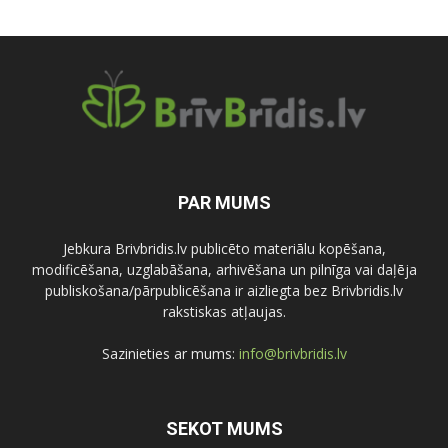
PAR MUMS
Jebkura Brivbridis.lv publicēto materiālu kopēšana,
modificēšana, uzglabāšana, arhivēšana un pilnīga vai daļēja
publiskošana/pārpublicēšana ir aizliegta bez Brivbridis.lv
rakstiskas atļaujas.
Sazinieties ar mums:
info@brivbridis.lv
SEKOT MUMS