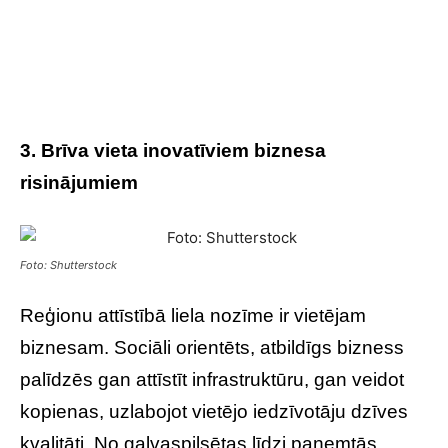
3. Brīva vieta inovatīviem biznesa
risinājumiem
Foto: Shutterstock
Reģionu attīstībā liela nozīme ir vietējam
biznesam. Sociāli orientēts, atbildīgs bizness
palīdzēs gan attīstīt infrastruktūru, gan veidot
kopienas, uzlabojot vietējo iedzīvotāju dzīves
kvalitāti. No galvaspilsētas līdzi paņemtās,