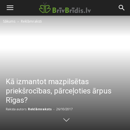
Sākums
Reklāmraksti
Kā izmantot mazpilsētas
priekšrocības, pārceļoties ārpus
Rīgas?
Raksta autors
Reklāmraksts
-
26/10/2017