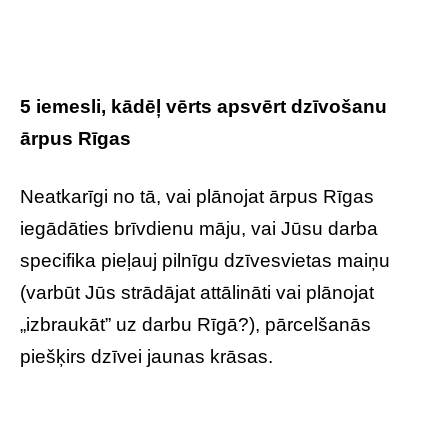
5 iemesli, kādēļ vērts apsvērt dzīvošanu
ārpus Rīgas
Neatkarīgi no tā, vai plānojat ārpus Rīgas
iegādāties brīvdienu māju, vai Jūsu darba
specifika pieļauj pilnīgu dzīvesvietas maiņu
(varbūt Jūs strādājat attālināti vai plānojat
„izbraukāt” uz darbu Rīgā?), pārcelšanās
piešķirs dzīvei jaunas krāsas.