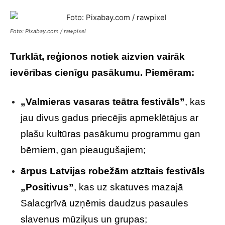
Foto: Pixabay.com / rawpixel
Turklāt, reģionos notiek aizvien vairāk
ievērības cienīgu pasākumu. Piemēram:
„Valmieras vasaras teātra festivāls”
, kas
jau divus gadus priecējis apmeklētājus ar
plašu kultūras pasākumu programmu gan
bērniem, gan pieaugušajiem;
ārpus Latvijas robežām atzītais festivāls
„Positivus”
, kas uz skatuves mazajā
Salacgrīvā uzņēmis daudzus pasaules
slavenus mūziķus un grupas;