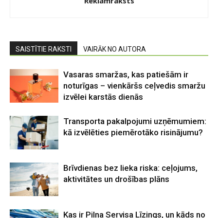
Reklāmraksts
SAISTĪTIE RAKSTI
VAIRĀK NO AUTORA
Vasaras smaržas, kas patiešām ir
noturīgas – vienkāršs ceļvedis smaržu
izvēlei karstās dienās
Transporta pakalpojumi uzņēmumiem:
kā izvēlēties piemērotāko risinājumu?
Brīvdienas bez lieka riska: ceļojums,
aktivitātes un drošības plāns
Kas ir Pilna Servisa Līzings, un kāds no