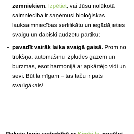
zemniekiem.
Izpētiet
, vai Jūsu nolūkotā
saimniecība ir saņēmusi bioloģiskas
lauksaimniecības sertifikātu un iegādājieties
svaigu un dabiski audzētu pārtiku;
pavadīt vairāk laika svaigā gaisā.
Prom no
trokšņa, automašīnu izplūdes gāzēm un
burzmas, esot harmonijā ar apkārtējo vidi un
sevi. Būt laimīgam – tas taču ir pats
svarīgākais!
Raksts tapis sadarbībā ar
Kimbi.lv
, novēlot