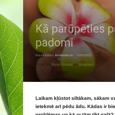
Kā parūpēties p
padomi
Raksta autors
Brivbridis.lv
-
10/05/2023
Photo by
Rune Enstad
on
Unsplash
Laikam kļūstot siltākam, sākam va
ietekmē arī pēdu ādu. Kādas ir b
problēmas un kā ar tām tikt galā?