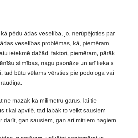
 kā pēdu ādas veselība, jo, nerūpējoties par
žādas veselības problēmas, kā, piemēram,
atu ietekmē dažādi faktori, piemēram, pārāk
ēnīšu slimības, nagu psoriāze un arī liekais
i, tad būtu vēlams vērsties pie podologa vai
Graudiņa.
t ne mazāk kā milimetru garus, lai tie
s tikai apvīlē, tad labāk to veikt sausiem
ar darīt, gan sausiem, gan arī mitriem nagiem.