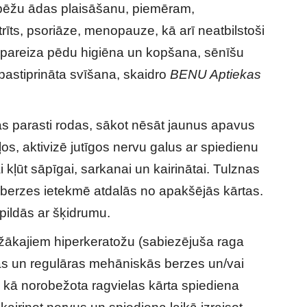
 papēžu ādas plaisāšanu, piemēram,
rīts, psoriāze, menopauze, kā arī neatbilstoši
pareiza pēdu higiēna un kopšana, sēnīšu
 pastiprināta svīšana, skaidro
BENU Aptiekas
s parasti rodas, sākot nēsāt jaunus apavus
os, aktivizē jutīgos nervu galus ar spiedienu
 kļūt sāpīgai, sarkanai un kairinātai. Tulznas
 berzes ietekmē atdalās no apakšējās kārtas.
pildās ar šķidrumu.
ežākajiem hiperkeratožu (sabiezējuša raga
šas un regulāras mehāniskās berzes un/vai
 kā norobežota ragvielas kārta spiediena