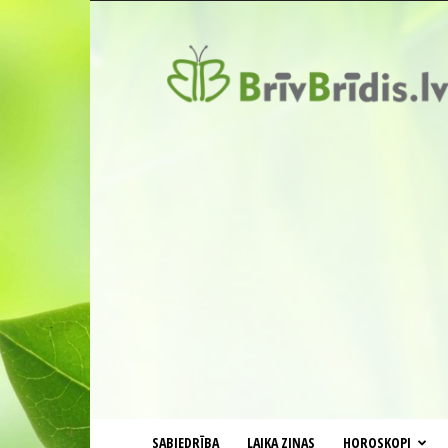
BrīvBrīdis.lv
SABIEDRĪBA
LAIKA ZIŅAS
HOROSKOPI