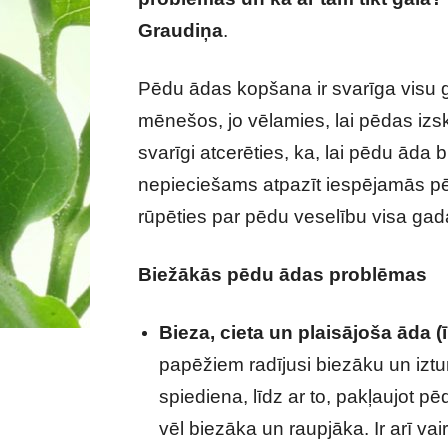
Graudiņa
.
Pēdu ādas kopšana ir svarīga visu ga
mēnešos, jo vēlamies, lai pēdas izska
svarīgi atcerēties, ka, lai pēdu āda 
nepieciešams atpazīt iespējamās p
rūpēties par pēdu veselību visa ga
Biežākās pēdu ādas problēmas
Bieza, cieta un plaisājoša āda (ī
papēžiem radījusi biezāku un iztu
spiediena, līdz ar to, pakļaujot p
vēl biezāka un raupjāka. Ir arī v