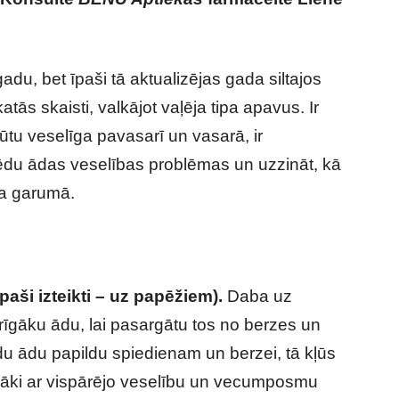
du, bet īpaši tā aktualizējas gada siltajos
tās skaisti, valkājot vaļēja tipa apavus. Ir
būtu veselīga pavasarī un vasarā, ir
ēdu ādas veselības problēmas un uzzināt, kā
da garumā.
paši izteikti – uz papēžiem).
Daba uz
rīgāku ādu, lai pasargātu tos no berzes un
ēdu ādu papildu spiedienam un berzei, tā kļūs
airāki ar vispārējo veselību un vecumposmu