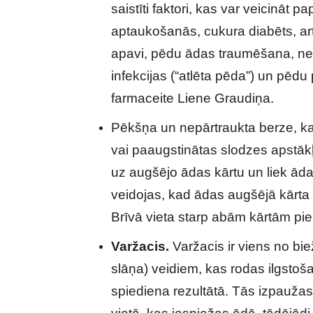
saistīti faktori, kas var veicināt
aptaukošanās, cukura diabēts, art
apavi, pēdu ādas traumēšana, ne
infekcijas (“atlēta pēda”) un pēdu
farmaceite Liene Graudiņa.
Pēkšņa un nepārtraukta berze, ka
vai paaugstinātas slodzes apstākļ
uz augšējo ādas kārtu un liek ādai
veidojas, kad ādas augšējā kārta
Brīvā vieta starp abām kārtām pie
Varžacis.
Varžacis ir viens no bi
slāņa) veidiem, kas rodas ilgsto
spiediena rezultātā. Tās izpaužas