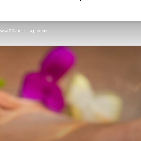
vasarī? Farmaceita padomi