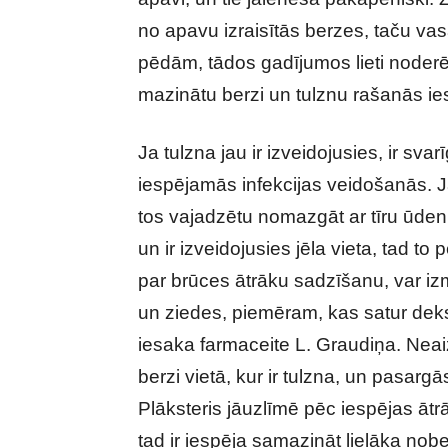
no apavu izraisītās berzes, taču vasa
pēdām, tādos gadījumos lieti noderēs s
mazinātu berzi un tulznu rašanās ie
Ja tulzna jau ir izveidojusies, ir sva
iespējamās infekcijas veidošanās. Ja
tos vajadzētu nomazgāt ar tīru ūdeni 
un ir izveidojusies jēla vieta, tad t
par brūces ātrāku sadzīšanu, var i
un ziedes, piemēram, kas satur deks
iesaka farmaceite L. Graudiņa. Neaiz
berzi vietā, kur ir tulzna, un pasarg
Plāksteris jāuzlīmē pēc iespējas ātr
tad ir iespēja samazināt lielāka no