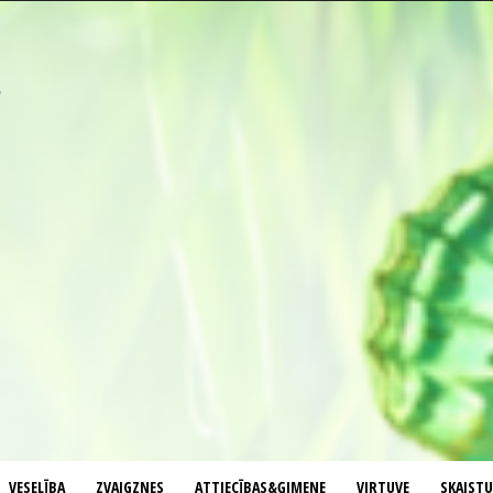
VESELĪBA
ZVAIGZNES
ATTIECĪBAS&ĢIMENE
VIRTUVE
SKAIST