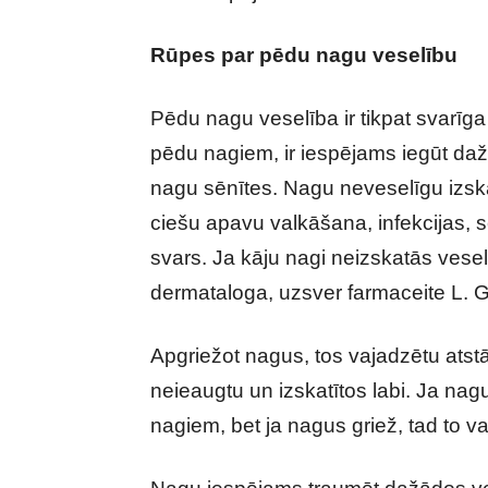
Rūpes par pēdu nagu veselību
Pēdu nagu veselība ir tikpat svarīga
pēdu nagiem, ir iespējams iegūt da
nagu sēnītes. Nagu neveselīgu izsk
ciešu apavu valkāšana, infekcijas, s
svars. Ja kāju nagi neizskatās vesel
dermataloga, uzsver farmaceite L. 
Apgriežot nagus, tos vajadzētu atstā
neieaugtu un izskatītos labi. Ja nagu
nagiem, bet ja nagus griež, tad to v