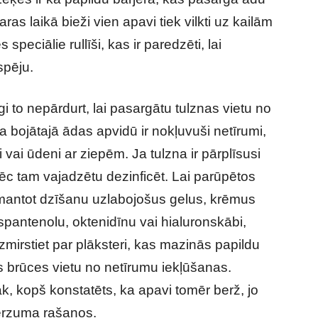
ras laikā bieži vien apavi tiek vilkti uz kailām
peciālie rullīši, kas ir paredzēti, lai
spēju.
rīgi to nepārdurt, lai pasargātu tulznas vietu no
 bojātajā ādas apvidū ir nokļuvuši netīrumi,
vai ūdeni ar ziepēm. Ja tulzna ir pārplīsusi
o pēc tam vajadzētu dezinficēt. Lai parūpētos
zmantot dzīšanu uzlabojošus gelus, krēmus
pantenolu, oktenidīnu vai hialuronskābi,
mirstiet par plāksteri, kas mazinās papildu
ās brūces vietu no netīrumu iekļūšanas.
āk, kopš konstatēts, ka apavi tomēr berž, jo
berzuma rašanos.