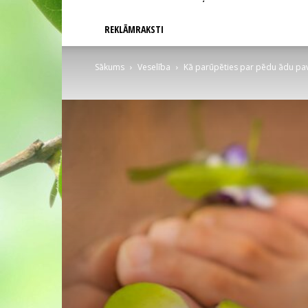
REKLĀMRAKSTI
Sākums
Veselība
Kā parūpēties par pēdu ādu pa