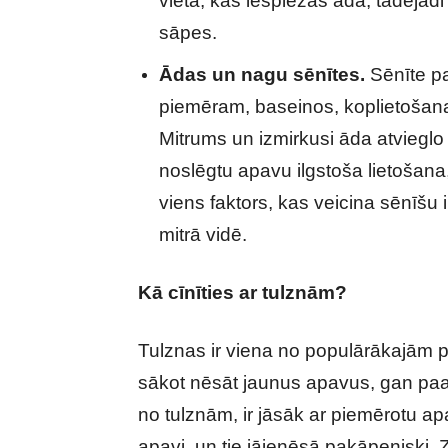
vietā, kas iespiežas ādā, tādējādi 
sāpes.
Ādas un nagu sēnītes.
Sēnīte par
piemēram, baseinos, koplietošanas
Mitrums un izmirkusi āda atvieglo 
noslēgtu apavu ilgstoša lietošana,
viens faktors, kas veicina sēnīšu i
mitrā vidē.
Kā cīnīties ar tulznām?
Tulznas ir viena no populārākajām 
sākot nēsāt jaunus apavus, gan paau
no tulznām, ir jāsāk ar piemērotu apa
apavi, un tie jāienēsā pakāpeniski. 