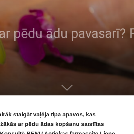
ar pēdu ādu pavasarī? 
irāk staigāt vaļēja tipa apavos, kas
iežākās ar pēdu ādas kopšanu saistītas
 Konsultē
BENU Aptiekas
farmaceite Liene