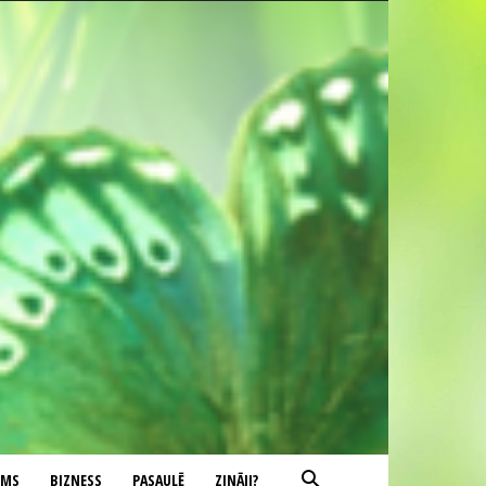
UMS
BIZNESS
PASAULĒ
ZINĀJI?