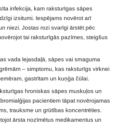
sīta infekcija, kam raksturīgas sāpes
dzīgi izsitumi. Iespējams novērot arī
n niezi. Jostas rozi svarīgi ārstēt pēc
novērojot tai raksturīgās pazīmes, steigšus
bas vada lejasdaļā, sāpes vai smaguma
ar grēmām – simptomu, kas raksturīgs virknei
iemēram, gastrītam un kuņģa čūlai.
ksturīgas hroniskas sāpes muskuļos un
 Fibromialģijas pacientiem tāpat novērojamas
ms, trauksme un grūtības koncentrēties.
etojot ārsta nozīmētus medikamentus un