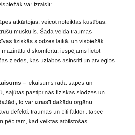
sbiežāk var izraisīt:
āpes atkārtojas, veicot noteiktas kustības,
s krūšu muskulis. Šāda veida traumas
īvas fiziskās slodzes laikā, un visbiežāk
i mazinātu diskomfortu, iespējams lietot
s ziedes, kas uzlabos asinsriti un atvieglos
ekaisums
– iekaisums rada sāpes un
, sajūtas pastiprinās fiziskas slodzes un
 dažādi, to var izraisīt dažādu orgānu
u defekti, traumas un citi faktori, tāpēc
n pēc tam, kad veiktas atbilstošas