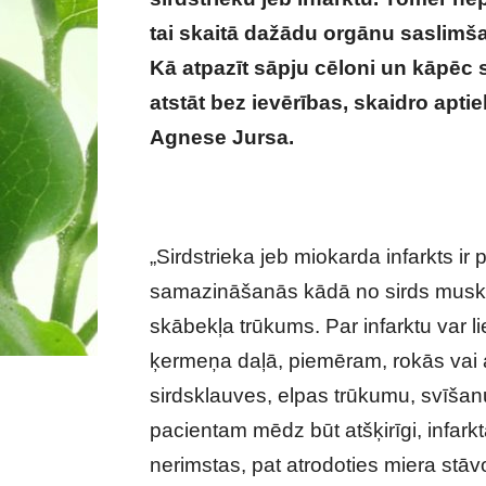
tai skaitā dažādu orgānu saslimš
Kā atpazīt sāpju cēloni un kāpēc
atstāt bez ievērības, skaidro apti
Agnese Jursa.
„Sirdstrieka jeb miokarda infarkts ir
samazināšanās kādā no sirds muskuļ
skābekļa trūkums. Par infarktu var l
ķermeņa daļā, piemēram, rokās vai 
sirdsklauves, elpas trūkumu, svīšanu
pacientam mēdz būt atšķirīgi, infark
nerimstas, pat atrodoties miera stāvok