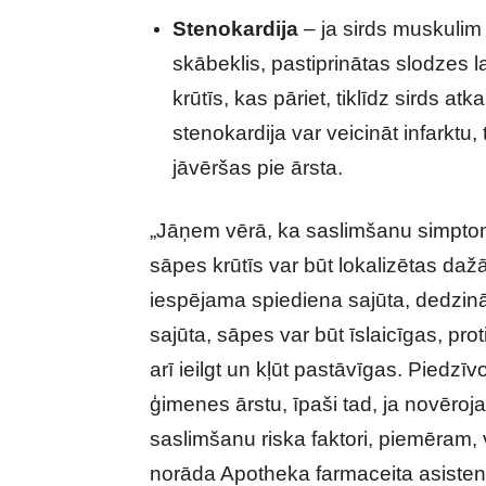
Stenokardija
– ja sirds muskuli
skābeklis, pastiprinātas slodzes 
krūtīs, kas pāriet, tiklīdz sirds at
stenokardija var veicināt infarkt
jāvēršas pie ārsta.
„Jāņem vērā, ka saslimšanu simptomi
sāpes krūtīs var būt lokalizētas dažā
iespējama spiediena sajūta, dedzinā
sajūta, sāpes var būt īslaicīgas, pro
arī ieilgt un kļūt pastāvīgas. Piedzīv
ģimenes ārstu, īpaši tad, ja novēroja
saslimšanu riska faktori, piemēram, v
norāda Apotheka farmaceita asisten