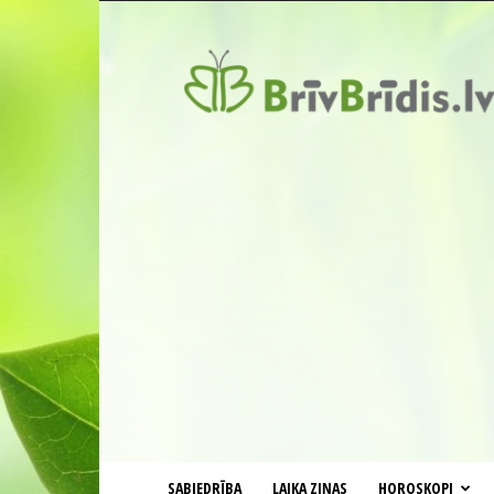
BrīvBrīdis.lv
SABIEDRĪBA
LAIKA ZIŅAS
HOROSKOPI