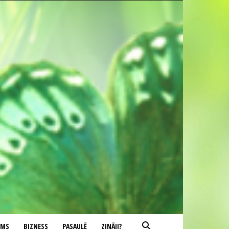
UMS
BIZNESS
PASAULĒ
ZINĀJI?