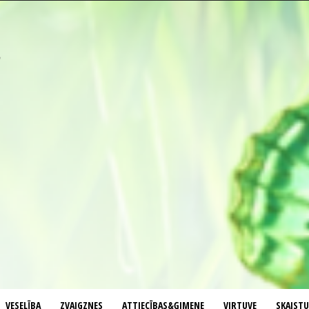
VESELĪBA
ZVAIGZNES
ATTIECĪBAS&ĢIMENE
VIRTUVE
SKAIST