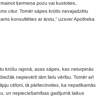
ās, mainot ķermeņa pozu vai kustoties,
ams citur. Tomēr sāpes krūtīs nevajadzētu
iešams konsultēties ar ārstu,” uzsver Apotheka
tu krūšu rajonā, asas sāpes, kas neturpinās
sbiežāk nepievērš tām lielu vērību. Tomēr arī
āpju cēloni, tā pārliecinoties, ka nepatīkamās
u, un nepieciešamības gadījumā laikus