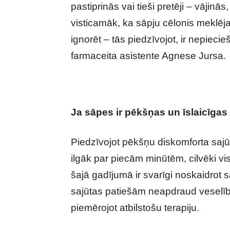
pastiprinās vai tieši pretēji – vājin
visticamāk, ka sāpju cēlonis meklēj
ignorēt – tās piedzīvojot, ir nepiec
farmaceita asistente Agnese Jursa.
Ja sāpes ir pēkšņas un īslaicīgas
Piedzīvojot pēkšņu diskomforta sajū
ilgāk par piecām minūtēm, cilvēki vi
šajā gadījumā ir svarīgi noskaidrot s
sajūtas patiešām neapdraud veselīb
piemērojot atbilstošu terapiju.