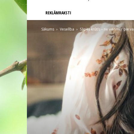
REKLĀMRAKSTI
Sākums
Veselība
Sāpes krūtīs – ne vienmēr pie vai