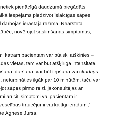
m netiek pienācīgā daudzumā piegādāts
laikā iespējams piedzīvot īslaicīgas sāpes
kal darbojas ierastajā režīmā. Neārstēta
u, tāpēc, novērojot saslimšanas simptomus,
 katram pacientam var būtiski atšķirties –
dās vietās, tām var būt atšķirīga intensitāte,
šana, duršana, var būt tirpšana vai
skudriņu
ti, neturpināties ilgāk par 10 minūtēm, taču var
ojot sāpes pirmo reizi, jākonsultējas ar
mi arī citi simptomi vai pacientam ir
eselības traucējumi vai kaitīgi ieradumi,”
te Agnese Jursa.