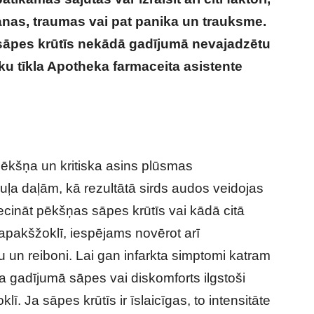
anas, traumas vai pat panika un trauksme.
 sāpes krūtīs nekādā gadījumā nevajadzētu
eku tīkla Apotheka farmaceita asistente
 pēkšņa un kritiska asins plūsmas
a daļām, kā rezultātā sirds audos veidojas
iecināt pēkšņas sāpes krūtīs vai kādā citā
apakšžoklī, iespējams novērot arī
 un reiboni. Lai gan infarkta simptomi katram
ta gadījumā sāpes vai diskomforts ilgstoši
lī. Ja sāpes krūtīs ir īslaicīgas, to intensitāte