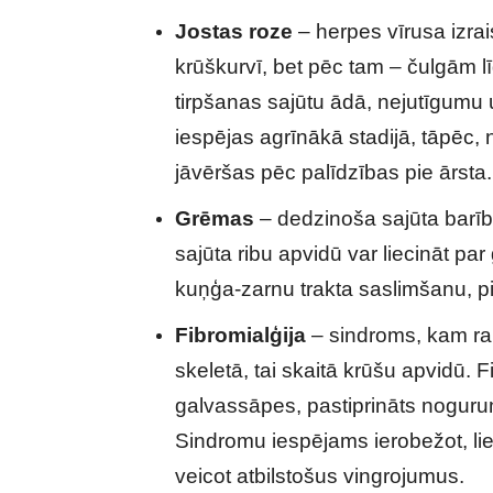
Jostas roze
– herpes vīrusa izrai
krūškurvī, bet pēc tam – čulgām lī
tirpšanas sajūtu ādā, nejutīgumu u
iespējas agrīnākā stadijā, tāpēc, 
jāvēršas pēc palīdzības pie ārsta.
Grēmas
– dedzinoša sajūta barī
sajūta ribu apvidū var liecināt p
kuņģa-zarnu trakta saslimšanu, p
Fibromialģija
– sindroms, kam ra
skeletā, tai skaitā krūšu apvidū.
galvassāpes, pastiprināts noguru
Sindromu iespējams ierobežot, li
veicot atbilstošus vingrojumus.