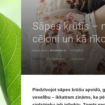
Sāpes krūtīs – n
cēloni un kā rīk
Raksta autors
Brivbridis.lv
-
10/05/2023
Photo by
Fa Barboza
on
Unsplash
Piedzīvojot sāpes krūšu apvidū, g
veselību – ikkatram zināms, ka pē
sirdstrieku jeb infarktu. Tomēr nepa