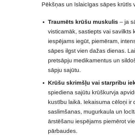
Pēkšņas un īslaicīgas sāpes krūtīs vi
Traumēts krūšu muskulis
– ja s
visticamāk, sastiepts vai savilkt
iespējams iegūt, piemēram, intens
sāpes ilgst vien dažas dienas. La
pretsāpju medikamentus un sildoša
sāpju sajūtu.
Krūšu skrimšļu vai starpribu i
spiediena sajūtu krūškurvja apvidū
kustību laikā. Iekaisuma cēloņi ir
saslimšanas, mugurkaula un locītav
ārstēšanu iespējams piemērot vie
pārbaudes.