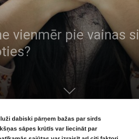
e vienmēr pie vainas si
oties?
luži dabiski pārņem bažas par sirds
kšņas sāpes krūtīs var liecināt par
tīkamās sajūtas var izraisīt arī citi faktori,