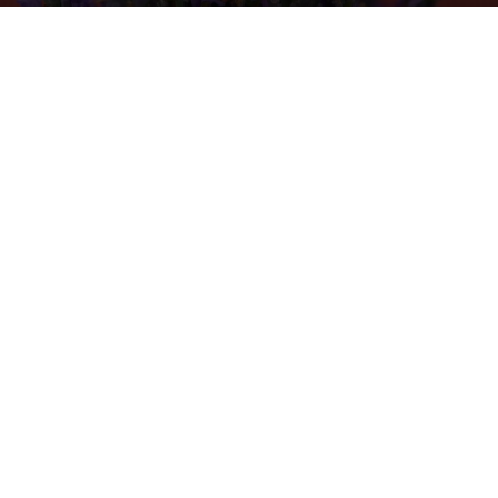
Photo by
Elly Johnson
on
Unsplash