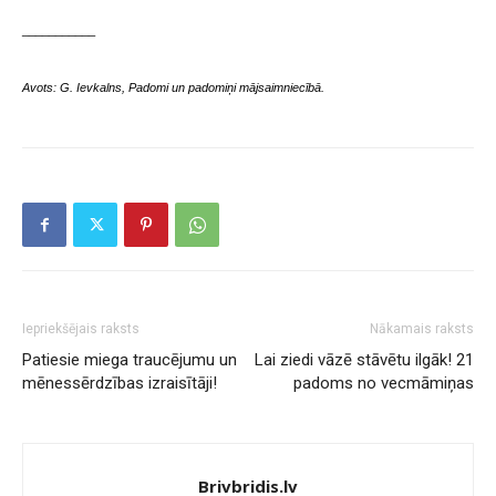
___________
Avots: G. Ievkalns, Padomi un padomiņi mājsaimniecībā.
Iepriekšējais raksts
Nākamais raksts
Patiesie miega traucējumu un
Lai ziedi vāzē stāvētu ilgāk! 21
mēnessērdzības izraisītāji!
padoms no vecmāmiņas
Brivbridis.lv