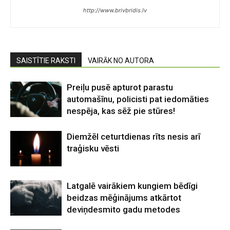
http://www.brivbridis.lv
SAISTĪTIE RAKSTI
VAIRĀK NO AUTORA
Preiļu pusē apturot parastu
automašīnu, policisti pat iedomāties
nespēja, kas sēž pie stūres!
Diemžēl ceturtdienas rīts nesis arī
traģisku vēsti
Latgalē vairākiem kungiem bēdīgi
beidzas mēģinājums atkārtot
deviņdesmito gadu metodes