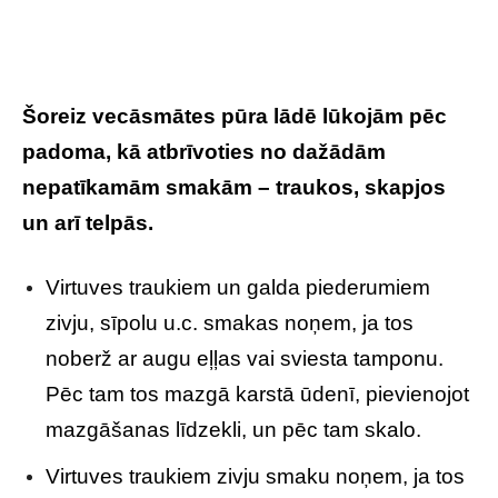
Šoreiz vecāsmātes pūra lādē lūkojām pēc
padoma, kā atbrīvoties no dažādām
nepatīkamām smakām – traukos, skapjos
un arī telpās.
Virtuves traukiem un galda piederumiem
zivju, sīpolu u.c. smakas noņem, ja tos
noberž ar augu eļļas vai sviesta tamponu.
Pēc tam tos mazgā karstā ūdenī, pievienojot
mazgāšanas līdzekli, un pēc tam skalo.
Virtuves traukiem zivju smaku noņem, ja tos