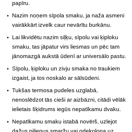
papīru.
Nazim noņem sīpola smaku, ja naža asmeni
vairākkārt izvelk caur nevārītu burkānu.
Lai likvidētu nazim siļķu, sīpolu vai ķiploku
smaku, tas jāpatur virs liesmas un pēc tam
jānomazgā aukstā ūdenī ar universālo pastu.
Sīpolu, ķiploku un zivju smaka no traukiem
izgaist, ja tos noskalo ar sālsūdeni.
Tukšas termosa pudeles uzglabā,
nenoslēdzot tās cieši ar aizbāzni, citādi vēlāk
ielietais šķidrums iegūs nepatīkamu dvaku.
Nepatīkamu smaku istabā novērš, uzlejot
dažus pilienus smaržu vai odekolona uz