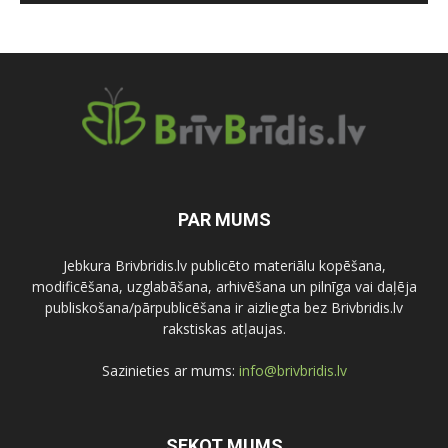
PAR MUMS
Jebkura Brivbridis.lv publicēto materiālu kopēšana,
modificēšana, uzglabāšana, arhivēšana un pilnīga vai daļēja
publiskošana/pārpublicēšana ir aizliegta bez Brivbridis.lv
rakstiskas atļaujas.
Sazinieties ar mums:
info@brivbridis.lv
SEKOT MUMS