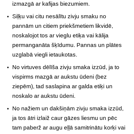
izmazgā ar kafijas biezumiem.
Siļķu vai citu nesālītu zivju smaku no
pannām un citiem priekšmetiem likvidē,
noskalojot tos ar vieglu etiķa vai kālija
permanganāta šķīdumu. Pannas un plātes
uzglabā viegli ietaukotas.
No virtuves dēlīša zivju smaka izzūd, ja to
vispirms mazgā ar aukstu ūdeni (bez
ziepēm), tad saslapina ar galda etiķi un
noskalo ar aukstu ūdeni.
No nažiem un dakšiņām zivju smaka izzūd,
ja tos ātri izlaiž caur gāzes liesmu un pēc
tam paberž ar augu eļļā samitrinātu korķi vai