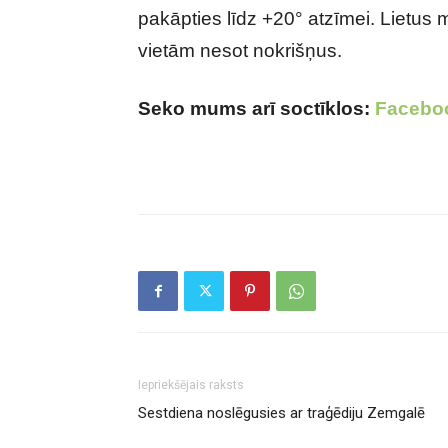
pakāpties līdz +20° atzīmei. Lietus mā
vietām nesot nokrišņus.
Seko mums arī soctīklos:
Facebo
Iepriekšējais raksts
Sestdiena noslēgusies ar traģēdiju Zemgalē