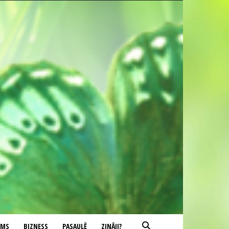
UMS
BIZNESS
PASAULĒ
ZINĀJI?