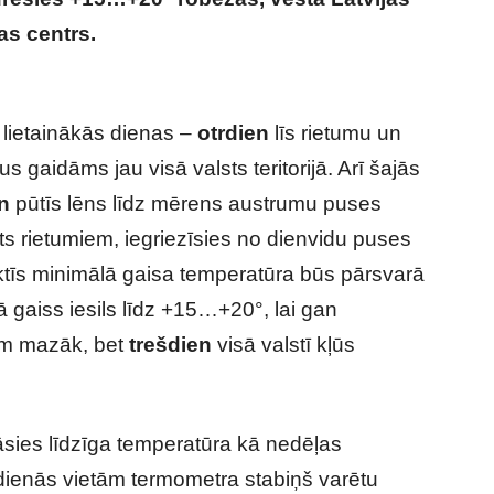
as centrs.
Kāds laiks gaidāms turpmāk?
lietainākās dienas –
otrdien
līs rietumu un
tus gaidāms jau visā valsts teritorijā. Arī šajās
n
pūtīs lēns līdz mērens austrumu puses
ts rietumiem, iegriezīsies no dienvidu puses
ktīs minimālā gaisa temperatūra būs pārsvarā
 gaiss iesils līdz +15…+20°, lai gan
em mazāk, bet
trešdien
visā valstī kļūs
sies līdzīga temperatūra kā nedēļas
dienās vietām termometra stabiņš varētu