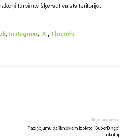
koņi turpinās šķērsot valsts teritoriju,
ok
,
Instagram
,
X
,
Threads
Nākamais raksts
Paziņojumu dalībniekiem izplata “SuperBingo”
rīkotāji