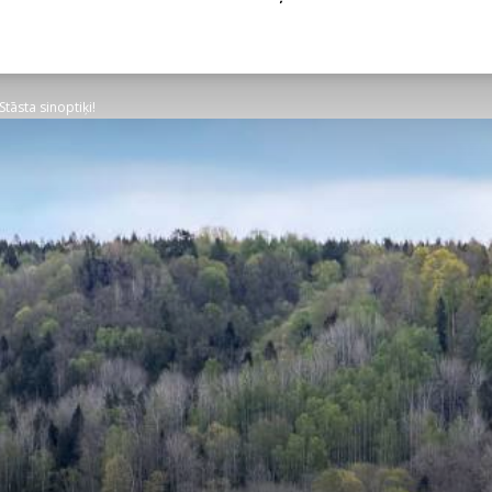
tāsta sinoptiķi!