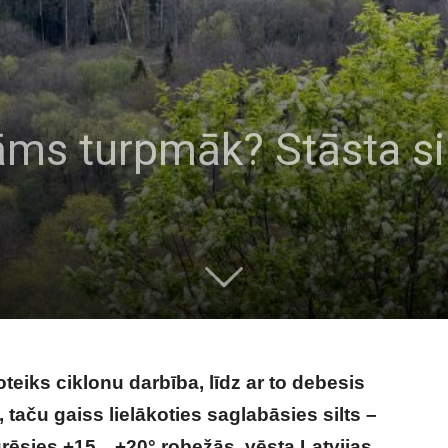
āms turpmāk? Stāsta si
teiks ciklonu darbība, līdz ar to debesis
 taču gaiss lielākoties saglabāsies silts –
urēsies +15…+20° robežās, vēsta Latvijas