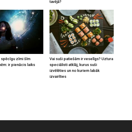
tavējā?
 spēcīgu zīmi šīm
Vai suši patiešām ir veselīgs? Uztura
ēm: ir pienācis laiks
speciālisti atklāj, kurus suši
izvēlēties un no kuriem labāk
izvairīties