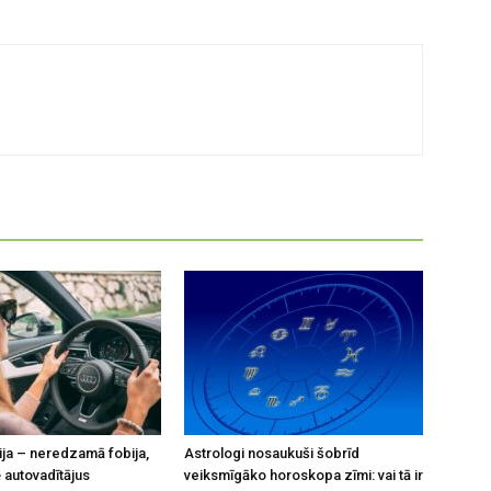
ja – neredzamā fobija,
Astrologi nosaukuši šobrīd
 autovadītājus
veiksmīgāko horoskopa zīmi: vai tā ir