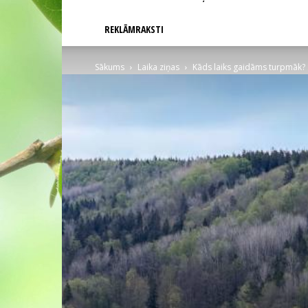
REKLĀMRAKSTI
Sākums
Laika ziņas
Kāds laiks gaidāms turpmāk? S