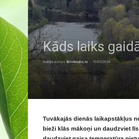
Kāds laiks gaid
Raksta autors
Brivbridis.lv
-
10/05/2026
FOTO: Gints Mucenieks/LVĢMC
Tuvākajās dienās laikapstākļus no
bieži klās mākoņi un daudzviet līs,
daudzviet gaisa temperatūra piet