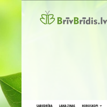
BrīvBrīdis.lv
SABIEDRĪBA
LAIKA ZIŅAS
HOROSKOPI