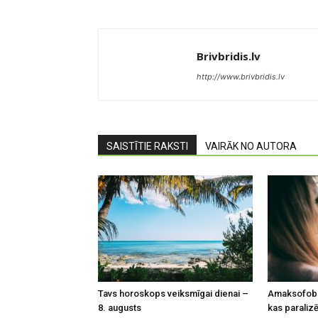
Brivbridis.lv
http://www.brivbridis.lv
SAISTĪTIE RAKSTI
VAIRĀK NO AUTORA
Tavs horoskops veiksmīgai dienai –
Amaksofobi
8. augusts
kas paralizē