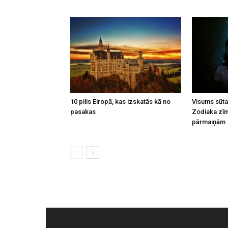
10 pilis Eiropā, kas izskatās kā no
Visums sūta
pasakas
Zodiaka zīm
pārmaiņām