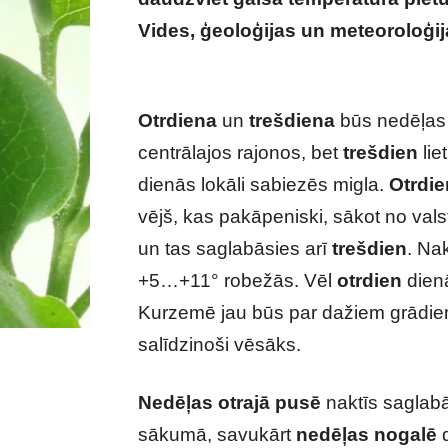
Vides, ģeoloģijas un meteoroloģij
Stāsta sinoptiķi!
Otrdiena
un
trešdiena
būs nedēļas 
centrālajos rajonos, bet
trešdien
lie
dienās lokāli sabiezēs migla.
Otrdie
vējš, kas pakāpeniski, sākot no vals
un tas saglabāsies arī
trešdien
. Na
+5…+11° robežās. Vēl
otrdien
dienā
Kurzemē jau būs par dažiem grādi
salīdzinoši vēsāks.
Nedēļas otrajā pusē
naktīs saglabā
sākumā, savukārt
nedēļas nogalē