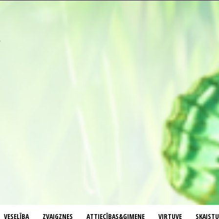
VESELĪBA
ZVAIGZNES
ATTIECĪBAS&ĢIMENE
VIRTUVE
SKAIST