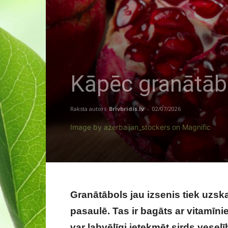
Kāpēc granātābol
Raksta autors
Brivbridis.lv
-
02/07/2026
Image by azerbaijan_stockers on Magnific
Granātābols jau izsenis tiek uzsk
pasaulē. Tas ir bagāts ar vitamīn
var labvēlīgi ietekmēt sirds ves