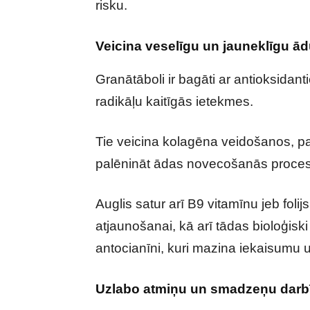
risku.
Veicina veselīgu un jauneklīgu ā
Granātāboli ir bagāti ar antioksidan
radikāļu kaitīgās ietekmes.
Tie veicina kolagēna veidošanos, pa
palēnināt ādas novecošanās proce
Auglis satur arī B9 vitamīnu jeb fo
atjaunošanai, kā arī tādas bioloģisk
antocianīni, kuri mazina iekaisumu
Uzlabo atmiņu un smadzeņu darb