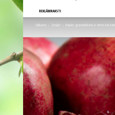
REKLĀMRAKSTI
Sākums
Zināji?
Kāpēc granātābolu ir vērts ēst kat