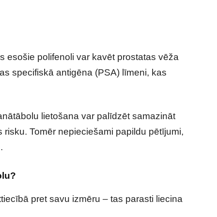
os esošie polifenoli var kavēt prostatas vēža
s specifiskā antigēna (PSA) līmeni, kas
 granātābolu lietošana var palīdzēt samazināt
s risku. Tomēr nepieciešami papildu pētījumi,
.
olu?
ttiecībā pret savu izmēru – tas parasti liecina