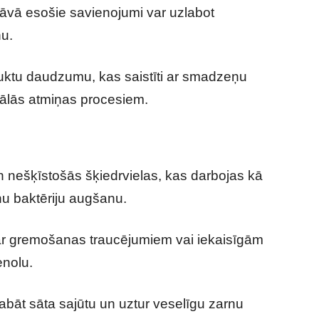
tāvā esošie savienojumi var uzlabot
u.
oduktu daudzumu, kas saistīti ar smadzeņu
rbālās atmiņas procesiem.
n nešķīstošās šķiedrvielas, kas darbojas kā
nu baktēriju augšanu.
m ar gremošanas traucējumiem vai iekaisīgām
enolu.
labāt sāta sajūtu un uztur veselīgu zarnu