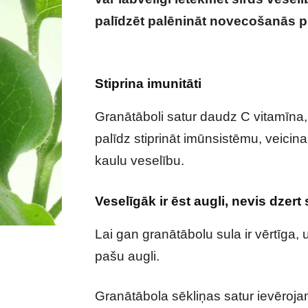
palīdzēt palēnināt novecošanās 
katru dienu?
Stiprina imunitāti
Granātāboli satur daudz C vitamīna,
palīdz stiprināt imūnsistēmu, veici
kaulu veselību.
Veselīgāk ir ēst augli, nevis dzert
Lai gan granātābolu sula ir vērtīga, 
pašu augli.
Granātābola sēkliņas satur ievērojam