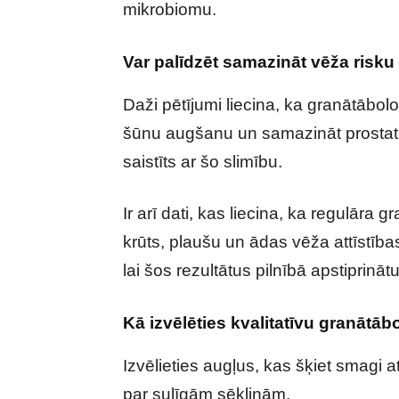
mikrobiomu.
Var palīdzēt samazināt vēža risku
Daži pētījumi liecina, ka granātābol
šūnu augšanu un samazināt prostata
saistīts ar šo slimību.
Ir arī dati, kas liecina, ka regulāra
krūts, plaušu un ādas vēža attīstība
lai šos rezultātus pilnībā apstiprinātu
Kā izvēlēties kvalitatīvu granātāb
Izvēlieties augļus, kas šķiet smagi a
par sulīgām sēkliņām.