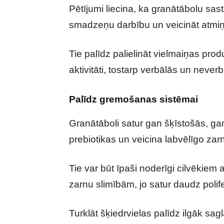
Pētījumi liecina, ka granātābolu sas
smadzeņu darbību un veicināt atmiņ
Tie palīdz palielināt vielmaiņas pr
aktivitāti, tostarp verbālās un neve
Palīdz gremošanas sistēmai
Granātāboli satur gan šķīstošās, ga
prebiotikas un veicina labvēlīgo zar
Tie var būt īpaši noderīgi cilvēkie
zarnu slimībām, jo satur daudz polif
Turklāt šķiedrvielas palīdz ilgāk sag