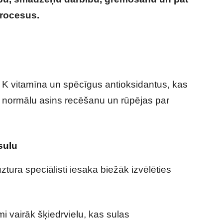
procesus.
Kāpēc granātābolu ir vērts ēst
 K vitamīna un spēcīgus antioksidantus, kas
na normālu asins recēšanu un rūpējas par
 sulu
uztura speciālisti iesaka biežāk izvēlēties
i vairāk šķiedrvielu, kas sulas