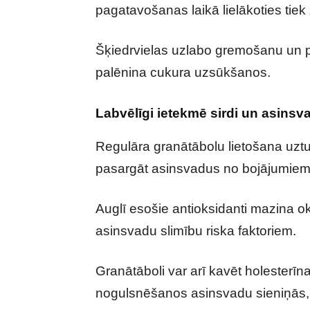
pagatavošanas laikā lielākoties tiek
Šķiedrvielas uzlabo gremošanu un pal
palēnina cukura uzsūkšanos.
Labvēlīgi ietekmē sirdi un asinsv
Regulāra granātābolu lietošana uzt
pasargāt asinsvadus no bojājumiem
Auglī esošie antioksidanti mazina oks
asinsvadu slimību riska faktoriem.
Granātāboli var arī kavēt holesterī
nogulsnēšanos asinsvadu sieniņās, 