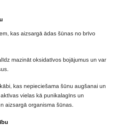
du
tiem, kas aizsargā ādas šūnas no brīvo
līdz mazināt oksidatīvos bojājumus un var
sus.
lijskābi, kas nepieciešama šūnu augšanai un
i aktīvas vielas kā punikalagīns un
 un aizsargā organisma šūnas.
ību