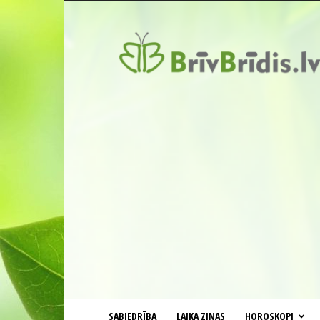
BrīvBrīdis.lv
SABIEDRĪBA
LAIKA ZIŅAS
HOROSKOPI