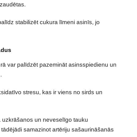
 zaudētas.
īdz stabilizēt cukura līmeni asinīs, jo
adus
urā var palīdzēt pazemināt asinsspiedienu un
.
idatīvo stresu, kas ir viens no sirds un
na uzkrāšanos un neveselīgo tauku
tādējādi samazinot artēriju sašaurināšanās