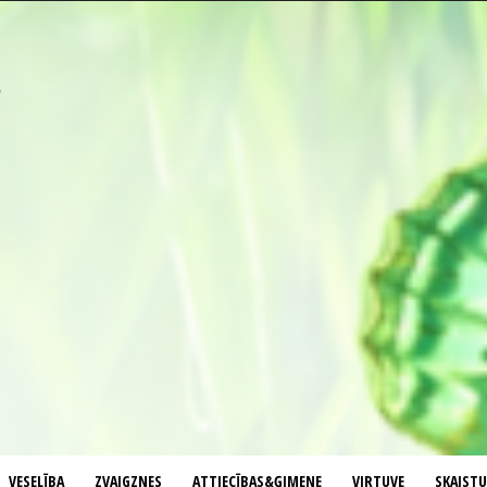
VESELĪBA
ZVAIGZNES
ATTIECĪBAS&ĢIMENE
VIRTUVE
SKAIST