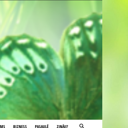
UMS
BIZNESS
PASAULĒ
ZINĀJI?