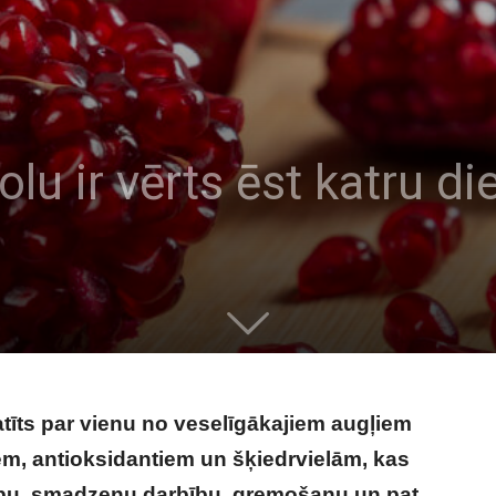
u ir vērts ēst katru di
atīts par vienu no veselīgākajiem augļiem
iem, antioksidantiem un šķiedrvielām, kas
elību, smadzeņu darbību, gremošanu un pat