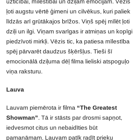
uzticībai, mīlestībai un dziļām emocijām. Vēzis
ļoti augstu vērtē ģimeni un cilvēkus, kuri paliek
līdzās arī grūtākajos brīžos. Viņš spēj mīlēt ļoti
dziļi un ilgi. Viņam svarīgas ir atmiņas un kopīgi
piedzīvoti mirkļi. Vēzis tic, ka patiesa mīlestība
spēj pārvarēt daudzus šķēršļus. Tieši šī
emocionālā dziļuma dēļ filma lieliski atspoguļo
viņa raksturu.
Lauva
Lauvam piemērota ir filma
“The Greatest
Showman”
. Tā ir stāsts par drosmi sapņot,
iedvesmot citus un nebaidīties būt
pamanāmam. Lauvam patīk radīt prieku