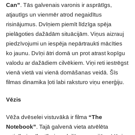
Can”
. Tās galvenais varonis ir asprātīgs,
atjautīgs un vienmēr atrod negaidītus
risinājumus. Dvīņiem piemīt līdzīga spēja
pielāgoties dažādām situācijām. Viņus aizrauj
piedzīvojumi un iespēja nepārtraukti mācīties
ko jaunu. Dvīņi ātri domā un prot atrast kopīgu
valodu ar dažādiem cilvēkiem. Viņi reti iestrēgst
vienā vietā vai vienā domāšanas veidā. Šīs
filmas dinamika ļoti labi raksturo viņu enerģiju.
Vēzis
Vēža dvēselei vistuvākā ir filma
“The
Notebook”
. Tajā galvenā vieta atvēlēta