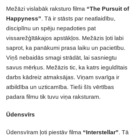
Mežāzi vislabāk raksturo filma
“The Pursuit of
Happyness”
. Tā ir stāsts par neatlaidību,
disciplīnu un spēju nepadoties pat
vissarežģītākajos apstākļos. Mežāzis ļoti labi
saprot, ka panākumi prasa laiku un pacietību.
Viņš nebaidās smagi strādāt, lai sasniegtu
savus mērķus. Mežāzis tic, ka katrs ieguldītais
darbs kādreiz atmaksājas. Viņam svarīga ir
atbildība un uzticamība. Tieši šīs vērtības
padara filmu tik tuvu viņa raksturam.
Ūdensvīrs
Ūdensvīram ļoti piestāv filma
“Interstellar”
. Tā