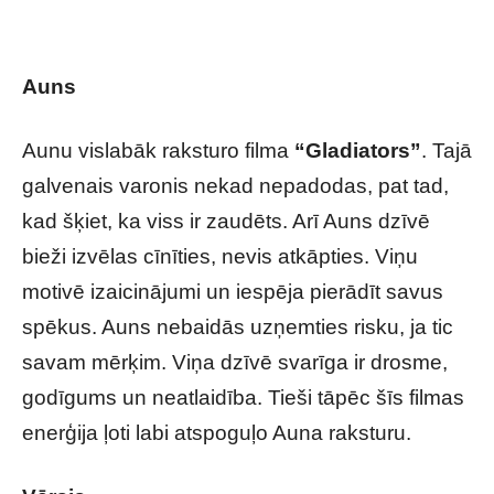
vislabāk raksturo tavu horoskopa zīmi?
Auns
Aunu vislabāk raksturo filma
“Gladiators”
. Tajā
galvenais varonis nekad nepadodas, pat tad,
kad šķiet, ka viss ir zaudēts. Arī Auns dzīvē
bieži izvēlas cīnīties, nevis atkāpties. Viņu
motivē izaicinājumi un iespēja pierādīt savus
spēkus. Auns nebaidās uzņemties risku, ja tic
savam mērķim. Viņa dzīvē svarīga ir drosme,
godīgums un neatlaidība. Tieši tāpēc šīs filmas
enerģija ļoti labi atspoguļo Auna raksturu.