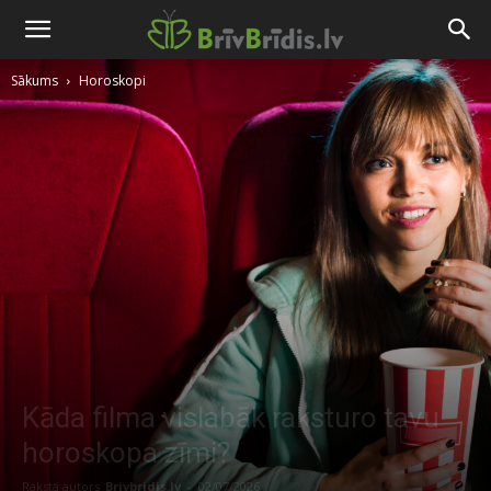
Sākums
Horoskopi
Kāda filma vislabāk raksturo tavu
horoskopa zīmi?
Raksta autors
Brivbridis.lv
-
02/07/2026