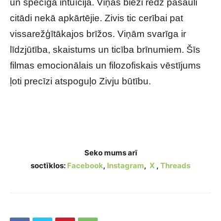
un spēcīga intuīcija. Viņas bieži redz pasauli
citādi nekā apkārtējie. Zivis tic cerībai pat
vissarežģītākajos brīžos. Viņām svarīga ir
līdzjūtība, skaistums un ticība brīnumiem. Šīs
filmas emocionālais un filozofiskais vēstījums
ļoti precīzi atspoguļo Zivju būtību.
Kāda filma vislabāk raksturo tavu horoskopa
zīmi?
Seko mums arī
soctīklos:
Facebook
,
Instagram
,
X
,
Threads