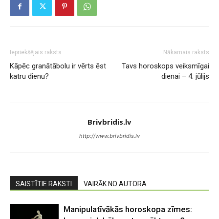
Iepriekšējais raksts
Nākamais raksts
Kāpēc granātābolu ir vērts ēst
Tavs horoskops veiksmīgai
katru dienu?
dienai – 4. jūlijs
Brivbridis.lv
http://www.brivbridis.lv
SAISTĪTIE RAKSTI
VAIRĀK NO AUTORA
Manipulatīvākās horoskopa zīmes: