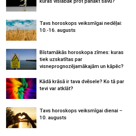
kuras vislabāk prot panākt savu?
Tavs horoskops veiksmīgai nedēļai:
10.-16. augusts
Bīstamākās horoskopa zīmes: kuras
tiek uzskatītas par
visneprognozējamākajām un kāpēc?
Kādā krāsā ir tava dvēsele? Ko tā par
tevi var atklāt?
Tavs horoskops veiksmīgai dienai –
10. augusts