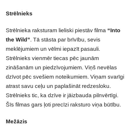
Strēlnieks
Strēlnieka raksturam lieliski piestāv filma
“Into
the Wild”
. Tā stāsta par brīvību, sevis
meklējumiem un vēlmi iepazīt pasauli.
Strēlnieks vienmēr tiecas pēc jaunām
zināšanām un piedzīvojumiem. Viņš nevēlas
dzīvot pēc svešiem noteikumiem. Viņam svarīgi
atrast savu ceļu un paplašināt redzesloku.
Strēlnieks tic, ka dzīve ir jāizbauda pilnvērtīgi.
Šīs filmas gars ļoti precīzi raksturo viņa būtību.
Mežāzis