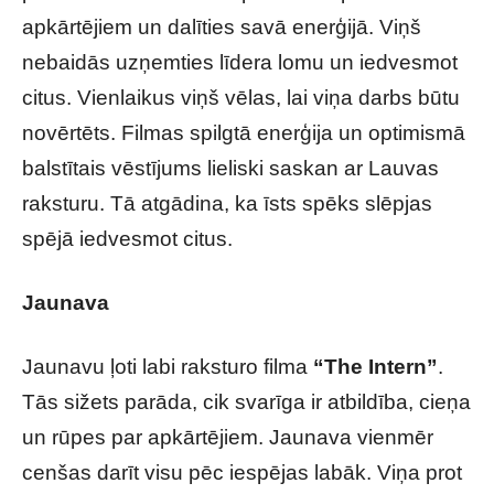
apkārtējiem un dalīties savā enerģijā. Viņš
nebaidās uzņemties līdera lomu un iedvesmot
citus. Vienlaikus viņš vēlas, lai viņa darbs būtu
novērtēts. Filmas spilgtā enerģija un optimismā
balstītais vēstījums lieliski saskan ar Lauvas
raksturu. Tā atgādina, ka īsts spēks slēpjas
spējā iedvesmot citus.
Jaunava
Jaunavu ļoti labi raksturo filma
“The Intern”
.
Tās sižets parāda, cik svarīga ir atbildība, cieņa
un rūpes par apkārtējiem. Jaunava vienmēr
cenšas darīt visu pēc iespējas labāk. Viņa prot