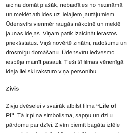
aicina domāt plašāk, nebaidīties no nezināmā
un meklēt atbildes uz lielajiem jautājumiem.
Ūdensvīrs vienmēr raugās nākotnē un meklē
jaunas idejas. Viņam patīk izaicināt ierastos
priekšstatus. Viņš novērtē zinātni, radošumu un
drosmīgu domāšanu. Ūdensvīru iedvesmo
iespēja mainīt pasauli. Tieši šī filmas vērienīgā
ideja lieliski raksturo viņa personību.
Zivis
Zivju dvēselei visvairāk atbilst filma
“Life of
Pi”
. Tā ir pilna simbolisma, sapņu un dziļu
pārdomu par dzīvi. Zivīm piemīt bagāta iztēle