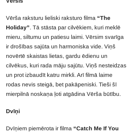
Vērsis
Vērša raksturu lieliski raksturo filma
“The
Holiday”
. Tā stāsta par cilvēkiem, kuri meklē
mieru, siltumu un patiesu laimi. Vērsim svarīga
ir drošības sajūta un harmoniska vide. Viņš
novērtē skaistas lietas, gardu ēdienu un
cilvēkus, kuri rada māju sajūtu. Viņš nesteidzas
un prot izbaudīt katru mirkli. Arī filmā laime
rodas nevis steigā, bet pakāpeniski. Tieši šī
mierpilnā noskaņa ļoti atgādina Vērša būtību.
Dvīņi
Dvīņiem piemērota ir filma
“Catch Me If You