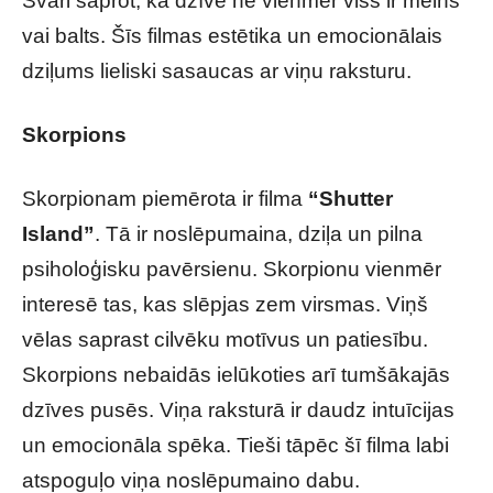
Svari saprot, ka dzīvē ne vienmēr viss ir melns
vai balts. Šīs filmas estētika un emocionālais
dziļums lieliski sasaucas ar viņu raksturu.
Skorpions
Skorpionam piemērota ir filma
“Shutter
Island”
. Tā ir noslēpumaina, dziļa un pilna
psiholoģisku pavērsienu. Skorpionu vienmēr
interesē tas, kas slēpjas zem virsmas. Viņš
vēlas saprast cilvēku motīvus un patiesību.
Skorpions nebaidās ielūkoties arī tumšākajās
dzīves pusēs. Viņa raksturā ir daudz intuīcijas
un emocionāla spēka. Tieši tāpēc šī filma labi
atspoguļo viņa noslēpumaino dabu.