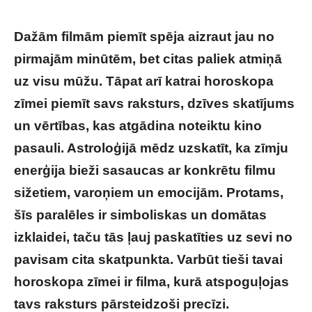
Dažām filmām piemīt spēja aizraut jau no
pirmajām minūtēm, bet citas paliek atmiņā
uz visu mūžu. Tāpat arī katrai horoskopa
zīmei piemīt savs raksturs, dzīves skatījums
un vērtības, kas atgādina noteiktu kino
pasauli. Astroloģijā mēdz uzskatīt, ka zīmju
enerģija bieži sasaucas ar konkrētu filmu
sižetiem, varoņiem un emocijām. Protams,
šīs paralēles ir simboliskas un domātas
izklaidei, taču tās ļauj paskatīties uz sevi no
pavisam cita skatpunkta. Varbūt tieši tavai
horoskopa zīmei ir filma, kurā atspoguļojas
tavs raksturs pārsteidzoši precīzi.
Kāda filma