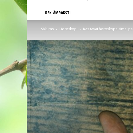
REKLĀMRAKSTI
Sākums
Horoskopi
Kas tavai horoskopa zīmei pa