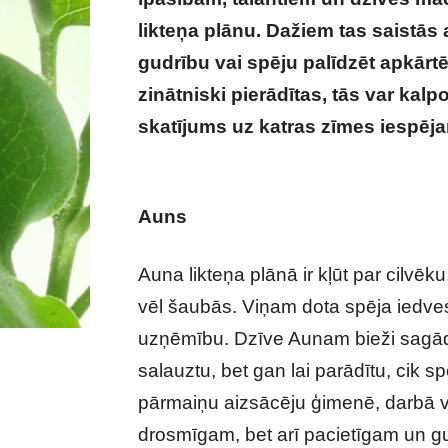
likteņa plānu. Dažiem tas saistās a
gudrību vai spēju palīdzēt apkārtē
zinātniski pierādītas, tās var kal
skatījums uz katras zīmes iespēja
Kas tavai horoskopa zīmei paredzēt
Auns
Auna likteņa plānā ir kļūt par cilvēku,
vēl šaubās. Viņam dota spēja iedve
uzņēmību. Dzīve Aunam bieži sagādā
salauztu, bet gan lai parādītu, cik sp
pārmaiņu aizsācēju ģimenē, darbā va
drosmīgam, bet arī pacietīgam un 