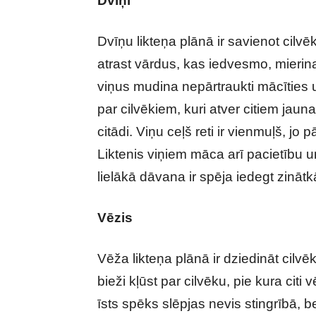
Dvīņi
Dvīņu likteņa plānā ir savienot cilv
atrast vārdus, kas iedvesmo, mierina
viņus mudina nepārtraukti mācīties un
par cilvēkiem, kuri atver citiem jauna
citādi. Viņu ceļš reti ir vienmuļš, j
Liktenis viņiem māca arī pacietību u
lielākā dāvana ir spēja iedegt zinātkā
Vēzis
Vēža likteņa plānā ir dziedināt cilvē
bieži kļūst par cilvēku, pie kura cit
īsts spēks slēpjas nevis stingrībā, b