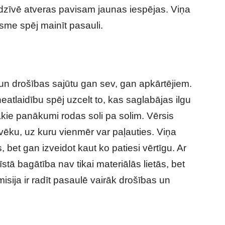
 dzīvē atveras pavisam jaunas iespējas. Viņa
osme spēj mainīt pasauli.
ti un drošības sajūtu gan sev, gan apkārtējiem.
neatlaidību spēj uzcelt to, kas saglabājas ilgu
ākie panākumi rodas soli pa solim. Vērsis
lvēku, uz kuru vienmēr var paļauties. Viņa
, bet gan izveidot kaut ko patiesi vērtīgu. Ar
stā bagātība nav tikai materiālās lietās, bet
misija ir radīt pasaulē vairāk drošības un