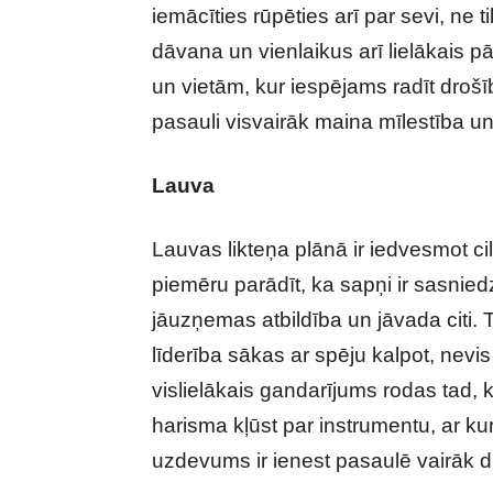
iemācīties rūpēties arī par sevi, ne ti
dāvana un vienlaikus arī lielākais p
un vietām, kur iespējams radīt drošīb
pasauli visvairāk maina mīlestība un
Lauva
Lauvas likteņa plānā ir iedvesmot ci
piemēru parādīt, ka sapņi ir sasnied
jāuzņemas atbildība un jāvada citi. 
līderība sākas ar spēju kalpot, nevi
vislielākais gandarījums rodas tad, 
harisma kļūst par instrumentu, ar ku
uzdevums ir ienest pasaulē vairāk d