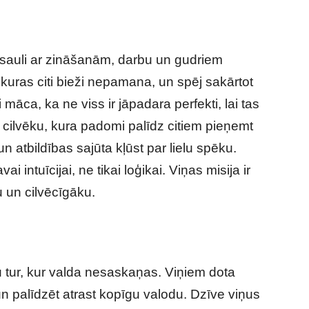
asauli ar zināšanām, darbu un gudriem
kuras citi bieži nepamana, un spēj sakārtot
 māca, ka ne viss ir jāpadara perfekti, lai tas
r cilvēku, kura padomi palīdz citiem pieņemt
 atbildības sajūta kļūst par lielu spēku.
i intuīcijai, ne tikai loģikai. Viņas misija ir
u un cilvēcīgāku.
ju tur, kur valda nesaskaņas. Viņiem dota
n palīdzēt atrast kopīgu valodu. Dzīve viņus