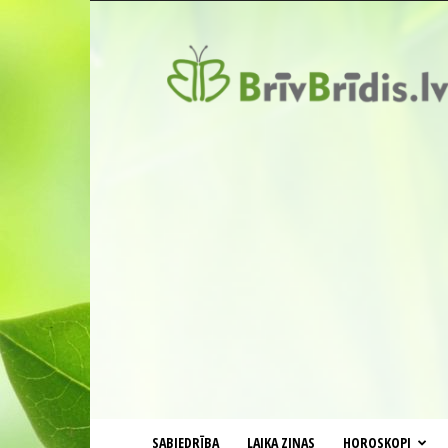
BrīvBrīdis.lv
SABIEDRĪBA
LAIKA ZIŅAS
HOROSKOPI