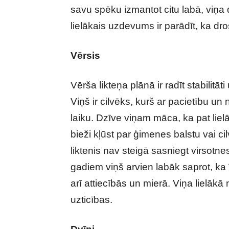
savu spēku izmantot citu labā, viņa
lielākais uzdevums ir parādīt, ka dr
Vērsis
Vērša likteņa plānā ir radīt stabilitā
Viņš ir cilvēks, kurš ar pacietību un 
laiku. Dzīve viņam māca, ka pat liel
bieži kļūst par ģimenes balstu vai ci
liktenis nav steigā sasniegt virsotnes
gadiem viņš arvien labāk saprot, ka ī
arī attiecībās un mierā. Viņa lielākā 
uzticības.