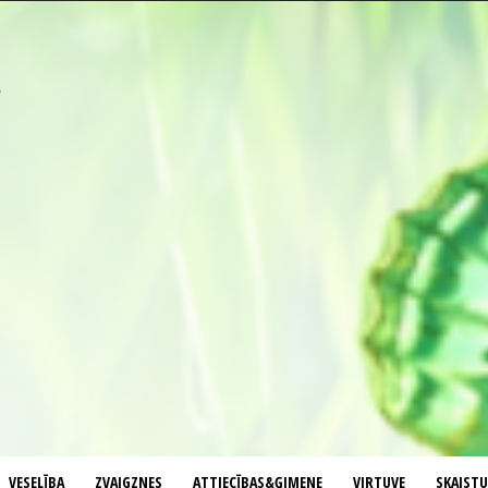
VESELĪBA
ZVAIGZNES
ATTIECĪBAS&ĢIMENE
VIRTUVE
SKAIST