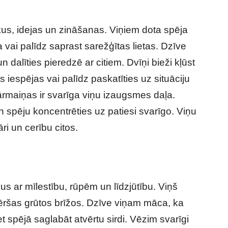
ēkus, idejas un zināšanas. Viņiem dota spēja
 vai palīdz saprast sarežģītas lietas. Dzīve
 dalīties pieredzē ar citiem. Dvīņi bieži kļūst
s iespējas vai palīdz paskatīties uz situāciju
o pārmaiņas ir svarīga viņu izaugsmes daļa.
n spēju koncentrēties uz patiesi svarīgo. Viņu
ri un cerību citos.
kus ar mīlestību, rūpēm un līdzjūtību. Viņš
i vēršas grūtos brīžos. Dzīve viņam māca, ka
et spējā saglabāt atvērtu sirdi. Vēzim svarīgi