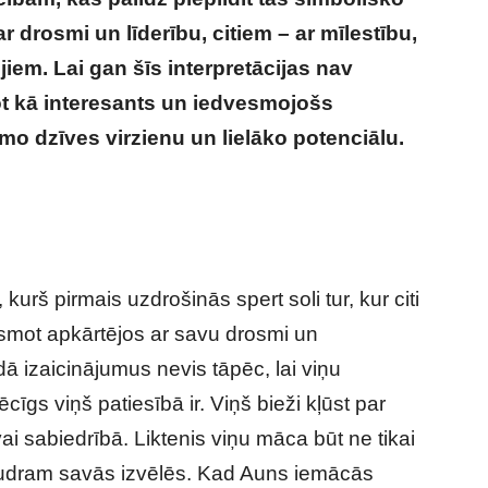
r drosmi un līderību, citiem – ar mīlestību,
jiem. Lai gan šīs interpretācijas nav
pot kā interesants un iedvesmojošs
mo dzīves virzienu un lielāko potenciālu.
s likteņa plānā?
 kurš pirmais uzdrošinās spert soli tur, kur citi
smot apkārtējos ar savu drosmi un
 izaicinājumus nevis tāpēc, lai viņu
ēcīgs viņš patiesībā ir. Viņš bieži kļūst par
i sabiedrībā. Liktenis viņu māca būt ne tikai
gudram savās izvēlēs. Kad Auns iemācās