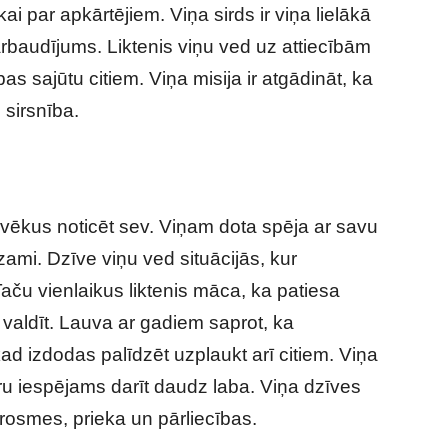
kai par apkārtējiem. Viņa sirds ir viņa lielākā
ārbaudījums. Liktenis viņu ved uz attiecībām
as sajūtu citiem. Viņa misija ir atgādināt, ka
 sirsnība.
lvēkus noticēt sev. Viņam dota spēja ar savu
zami. Dzīve viņu ved situācijās, kur
Taču vienlaikus liktenis māca, ka patiesa
s valdīt. Lauva ar gadiem saprot, ka
kad izdodas palīdzēt uzplaukt arī citiem. Viņa
ru iespējams darīt daudz laba. Viņa dzīves
rosmes, prieka un pārliecības.