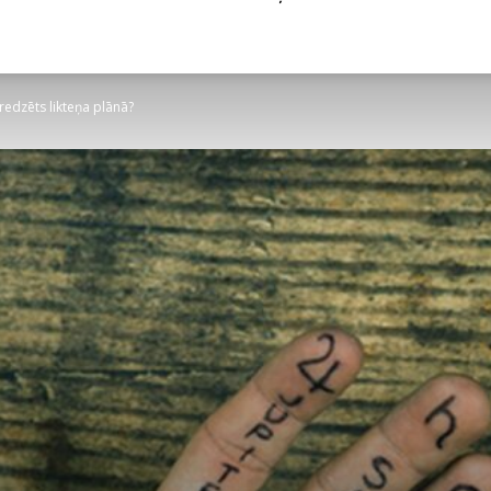
redzēts likteņa plānā?