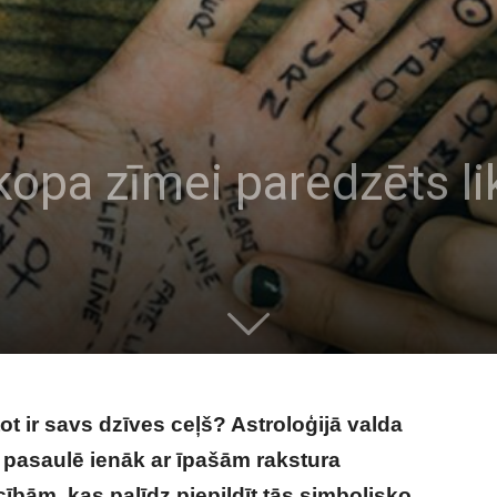
kopa zīmei paredzēts li
t ir savs dzīves ceļš? Astroloģijā valda
 pasaulē ienāk ar īpašām rakstura
ībām, kas palīdz piepildīt tās simbolisko