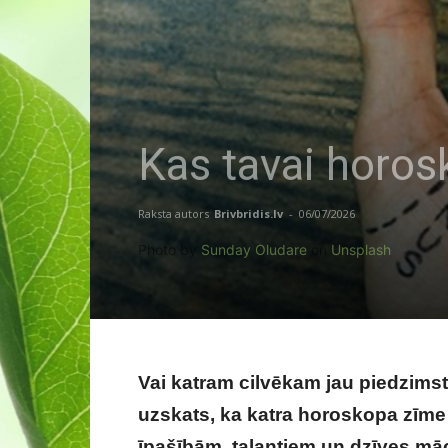
Kas tavai horos
Raksta autors
Brivbridis.lv
-
06/07/2026
Photo by
Sunday Oludare
on
Unsplash
Vai katram cilvēkam jau piedzimsto
uzskats, ka katra horoskopa zīme
īpašībām, talantiem un dzīves māc