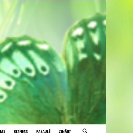
UMS
BIZNESS
PASAULĒ
ZINĀJI?