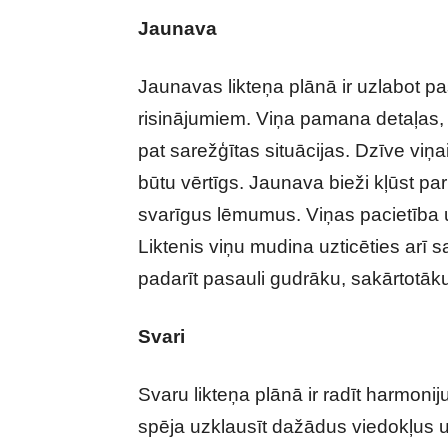
Jaunava
Jaunavas likteņa plānā ir uzlabot p
risinājumiem. Viņa pamana detaļas, 
pat sarežģītas situācijas. Dzīve viņai
būtu vērtīgs. Jaunava bieži kļūst pa
svarīgus lēmumus. Viņas pacietība un
Liktenis viņu mudina uzticēties arī sava
padarīt pasauli gudrāku, sakārtotāk
Svari
Svaru likteņa plānā ir radīt harmoni
spēja uzklausīt dažādus viedokļus u