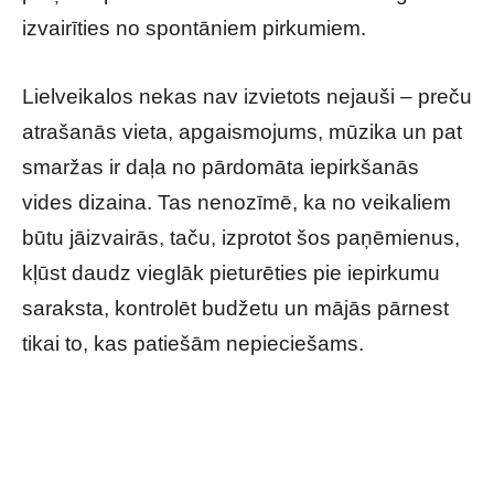
izvairīties no spontāniem pirkumiem.
Lielveikalos nekas nav izvietots nejauši – preču
atrašanās vieta, apgaismojums, mūzika un pat
smaržas ir daļa no pārdomāta iepirkšanās
vides dizaina. Tas nenozīmē, ka no veikaliem
būtu jāizvairās, taču, izprotot šos paņēmienus,
kļūst daudz vieglāk pieturēties pie iepirkumu
saraksta, kontrolēt budžetu un mājās pārnest
tikai to, kas patiešām nepieciešams.
Lielveikalu triki, kurus lielākā daļa pircēju
nepamana