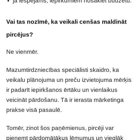
ja iespējams, iepirkumiem nosakiet budžetu.
Vai tas nozīmē, ka veikali cenšas maldināt
pircējus?
Ne vienmēr.
Mazumtirdzniecības speciālisti skaidro, ka
veikalu plānojuma un preču izvietojuma mērķis
ir padarīt iepirkšanos ērtāku un vienlaikus
veicināt pārdošanu. Tā ir ierasta mārketinga
prakse visā pasaulē.
Tomēr, zinot šos paņēmienus, pircēji var
pieņemt pārdomātākus lēmumus un vieglāk