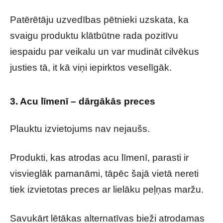
Patērētāju uzvedības pētnieki uzskata, ka
svaigu produktu klātbūtne rada pozitīvu
iespaidu par veikalu un var mudināt cilvēkus
justies tā, it kā viņi iepirktos veselīgāk.
3. Acu līmenī – dārgākās preces
Plauktu izvietojums nav nejaušs.
Produkti, kas atrodas acu līmenī, parasti ir
visvieglāk pamanāmi, tāpēc šajā vietā nereti
tiek izvietotas preces ar lielāku peļņas maržu.
Savukārt lētākas alternatīvas bieži atrodamas