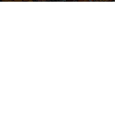
Photo by
Gemma C
on
Unsplash