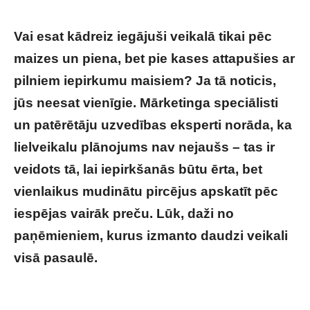
Vai esat kādreiz iegājuši veikalā tikai pēc
maizes un piena, bet pie kases attapušies ar
pilniem iepirkumu maisiem? Ja tā noticis,
jūs neesat vienīgie. Mārketinga speciālisti
un patērētāju uzvedības eksperti norāda, ka
lielveikalu plānojums nav nejaušs – tas ir
veidots tā, lai iepirkšanās būtu ērta, bet
vienlaikus mudinātu pircējus apskatīt pēc
iespējas vairāk preču. Lūk, daži no
paņēmieniem, kurus izmanto daudzi veikali
visā pasaulē.
Lielveikalu triki, kurus lielākā
daļa pircēju nepamana