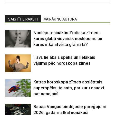
SAISTĪTIE RAKSTI
VAIRĀK NO AUTORA
Noslēpumainākās Zodiaka zīmes:
kuras glabā visvairāk noslēpumu un
kuras ir kā atvērta grāmata?
Tavs lielākais spēks un lielākais
vājums pēc horoskopa zīmes
Katras horoskopa zīmes apslēptais
superspēks: talants, par kuru daudzi
pat nenojauš
Babas Vangas biedējošie pareģojumi
2026. gadam atkal nonākuši