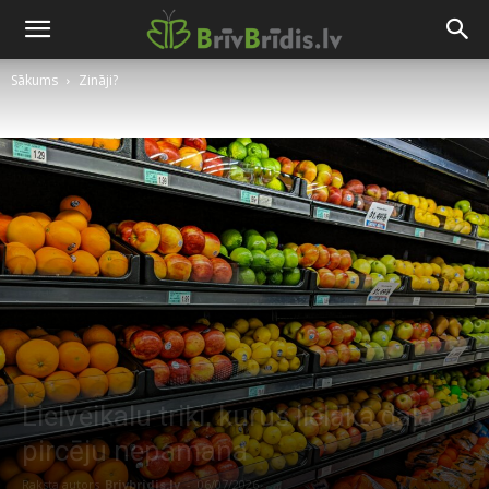
Sākums
Zināji?
Lielveikalu triki, kurus lielākā daļa
pircēju nepamana
Raksta autors
Brivbridis.lv
-
06/07/2026