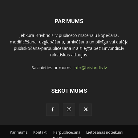
PAR MUMS
Jebkura Brivbridis.lv publicēto materiālu kopēšana,
modificēšana, uzglabāšana, arhivēšana un pilnīga vai daļēja
publiskošana/pārpublicēšana ir aizliegta bez Brivbridis.lv
rakstiskas atļaujas.
Sazinieties ar mums:
info@brivbridis.lv
SEKOT MUMS
Par mums
Kontakti
Pārpublicēšana
Lietošanas noteikumi