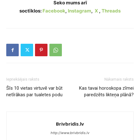
Seko mums arī
soctīklos:
Facebook
,
Instagram
,
X
,
Threads
Iepriekšējais raksts
Nākamais raksts
Šīs 10 vietas virtuvē var būt
Kas tavai horoskopa zīmei
netīrākas par tualetes podu
paredzēts likteņa plānā?
Brivbridis.lv
http://www.brivbridis.lv