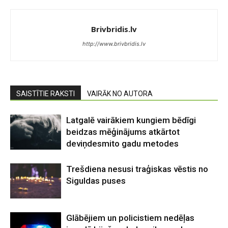
Brivbridis.lv
http://www.brivbridis.lv
SAISTĪTIE RAKSTI
VAIRĀK NO AUTORA
Latgalē vairākiem kungiem bēdīgi
beidzas mēģinājums atkārtot
deviņdesmito gadu metodes
Trešdiena nesusi traģiskas vēstis no
Siguldas puses
Glābējiem un policistiem nedēļas