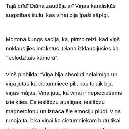
Tajā brīdī Diāna zaudēja arī Viņas karaliskās
augstības titulu, kas viņai bija īpaši sāpīgi.
Mortona kungs sacīja, ka, pirmo reizi, kad viņš
noklausījies ierakstus, Diāna izklausījusies kā
“ieslodzītais kamerā”.
Viņš piebilda: “Viņa bija absolūti nelaimīga un
viņa jutās kā cietumniece pilī, kas tolaik bija
viņas mājas. Viņa juta, ka viņai ir nepieciešams
izteikties. Es ieslēdzu austiņas, ieslēdzu
magnetofonu un iznāca šie emociju plūdi. Viņa
runāja tā, it kā viņai kā cietumniekam būtu tikai