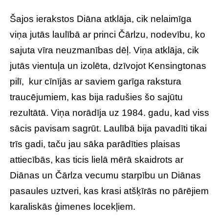
Šajos ierakstos Diāna atklāja, cik nelaimīga
viņa jutās laulībā ar princi Čārlzu, nodevību, ko
sajuta vīra neuzmanības dēļ. Viņa atklāja, cik
jutās vientuļa un izolēta, dzīvojot Kensingtonas
pilī, kur cīnījās ar saviem garīga rakstura
traucējumiem, kas bija radušies šo sajūtu
rezultātā. Viņa norādīja uz 1984. gadu, kad viss
sācis pavisam sagrūt. Laulībā bija pavadīti tikai
trīs gadi, taču jau sāka parādīties plaisas
attiecībās, kas ticis lielā mērā skaidrots ar
Diānas un Čārlza vecumu starpību un Diānas
pasaules uztveri, kas krasi atšķīrās no pārējiem
karaliskās ģimenes locekļiem.