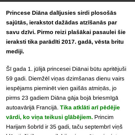
Princese Diāna dalījusies sirdi plosošās
sajūtās, ierakstot dažādas atzīšanās par
savu dzīvi. Pirmo reizi plašākai pasaulei šie
ieraksti tika parādīti 2017. gadā, vēsta britu
mediji.
Šī gada 1. jūlijā princesei Diānai būtu apritējuši
59 gadi. Diemžēl viņas dzimšanas dienu vairs
iespējams pieminēt vien gaišās atmiņās, jo
pirms 23 gadiem Diāna gāja bojā briesmīgā
autoavārijā Francijā.
Tika atklāti arī pēdējie
vārdi, ko viņa teikusi glābējiem.
Princim
Harijam šobrīd ir 35 gadi, taču septembrī viņš