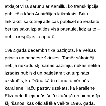
atklājot viņa sarunu ar Kamillu, ko transkripcijā
publicēja kāds Austrālijas laikraksts. Britu
laikraksti sākotnēji atteicās publicēt šo ierakstu,
bet tas sāka izplatīties visā pasaulē, līdz ar to –
nebija iespējas to apturēt.
1992.gada decembrī tika paziņots, ka Velsas
princis un princese šķirsies. Tomēr sākotnēji
nebija nekādu šķiršanās pazīmju, nekas netika
izrādīts publiski un patiešām tika turpināts
uzskatīts, ka Diāna kādu dienu tomēr būs
karaliene. Taču pastāv uzskats, ka karaliene
Elizabete II iejaucās šajā situācijā un pieprasīja
šķiršanos, kas oficiāli tika veikta 1996. gadā.