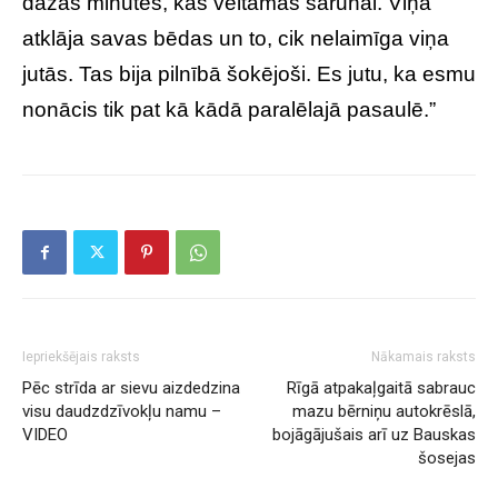
dažas minūtes, kas veltāmas sarunai. Viņa
atklāja savas bēdas un to, cik nelaimīga viņa
jutās. Tas bija pilnībā šokējoši. Es jutu, ka esmu
nonācis tik pat kā kādā paralēlajā pasaulē.”
Iepriekšējais raksts
Nākamais raksts
Pēc strīda ar sievu aizdedzina
Rīgā atpakaļgaitā sabrauc
visu daudzdzīvokļu namu –
mazu bērniņu autokrēslā,
VIDEO
bojāgājušais arī uz Bauskas
šosejas