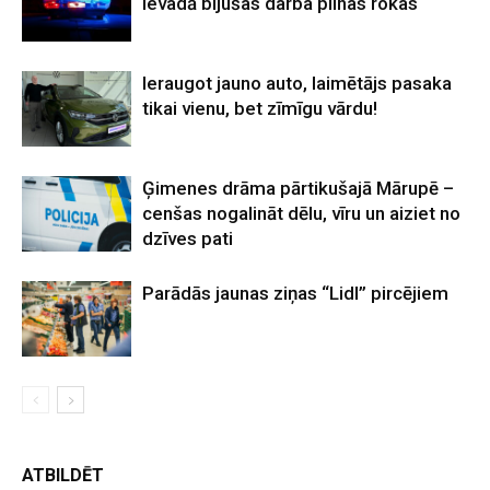
ievadā bijušas darba pilnas rokas
Ieraugot jauno auto, laimētājs pasaka
tikai vienu, bet zīmīgu vārdu!
Ģimenes drāma pārtikušajā Mārupē –
cenšas nogalināt dēlu, vīru un aiziet no
dzīves pati
Parādās jaunas ziņas “Lidl” pircējiem
ATBILDĒT