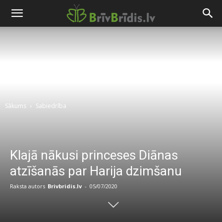
Sākums
Sabiedrība
Klajā nākusi princeses Diānas
atzīšanās par Harija dzimšanu
Raksta autors
Brivbridis.lv
-
05/07/2020