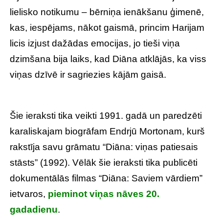
lielisko notikumu – bērniņa ienākšanu ģimenē,
kas, iespējams, nākot gaismā, princim Harijam
licis izjust dažādas emocijas, jo tieši viņa
dzimšana bija laiks, kad Diāna atklājās, ka viss
viņas dzīvē ir sagriezies kājām gaisā.
Šie ieraksti tika veikti 1991. gadā un paredzēti
karaliskajam biogrāfam Endrjū Mortonam, kurš
rakstīja savu grāmatu “Diāna: viņas patiesais
stāsts” (1992). Vēlāk šie ieraksti tika publicēti
dokumentālās filmas “Diāna: Saviem vārdiem”
ietvaros,
pieminot viņas nāves 20.
gadadienu
.