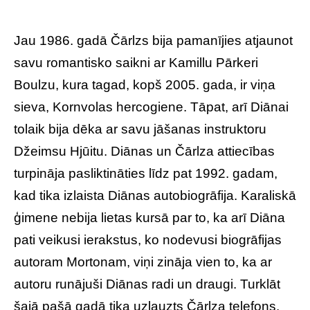
Jau 1986. gadā Čārlzs bija pamanījies atjaunot
savu romantisko saikni ar Kamillu Pārkeri
Boulzu, kura tagad, kopš 2005. gada, ir viņa
sieva, Kornvolas hercogiene. Tāpat, arī Diānai
tolaik bija dēka ar savu jāšanas instruktoru
Džeimsu Hjūitu. Diānas un Čārlza attiecības
turpināja pasliktināties līdz pat 1992. gadam,
kad tika izlaista Diānas autobiogrāfija. Karaliskā
ģimene nebija lietas kursā par to, ka arī Diāna
pati veikusi ierakstus, ko nodevusi biogrāfijas
autoram Mortonam, viņi zināja vien to, ka ar
autoru runājuši Diānas radi un draugi. Turklāt
šajā pašā gadā tika uzlauzts Čārlza telefons,