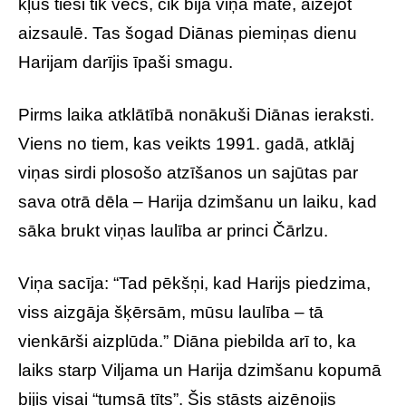
kļūs tieši tik vecs, cik bija viņa māte, aizejot
aizsaulē. Tas šogad Diānas piemiņas dienu
Harijam darījis īpaši smagu.
Pirms laika atklātībā nonākuši Diānas ieraksti.
Viens no tiem, kas veikts 1991. gadā, atklāj
viņas sirdi plosošo atzīšanos un sajūtas par
sava otrā dēla – Harija dzimšanu un laiku, kad
sāka brukt viņas laulība ar princi Čārlzu.
Viņa sacīja: “Tad pēkšņi, kad Harijs piedzima,
viss aizgāja šķērsām, mūsu laulība – tā
vienkārši aizplūda.” Diāna piebilda arī to, ka
laiks starp Viljama un Harija dzimšanu kopumā
bijis visai “tumsā tīts”. Šis stāsts aizēnojis