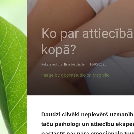
Ko par attiecībā
kopā?
Raksta autors
Brivbridis.lv
-
16/05/2026
Image by gpointstudio on Magnific
Daudzi cilvēki nepievērš uzmanību
taču psihologi un attiecību ekspe
pastāstīt par pāra emocionālo tuv