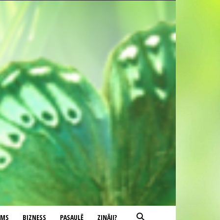
UMS
BIZNESS
PASAULĒ
ZINĀJI?