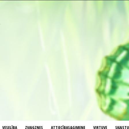
VESELĪBA
ZVAIGZNES
ATTIECĪBAS&ĢIMENE
VIRTUVE
SKAIST