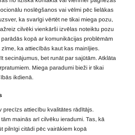
irās no fiziska kontakta vai vienmēr pagriežas
mocionālu noslēgšanos vai vēlmi pēc lielākas
zsver, ka svarīgi vērtēt ne tikai miega pozu,
ažreiz cilvēki vienkārši izvēlas noteiktu pozu
ce parādās kopā ar komunikācijas problēmām
zīme, ka attiecībās kaut kas mainījies.
t secinājumus, bet runāt par sajūtām. Atklāta
ārpratumiem. Miega paradumi bieži ir tikai
ībās ikdienā.
s
precīzs attiecību kvalitātes rādītājs.
r tām mainās arī cilvēku ieradumi. Tas, kā
t pilnīgi citādi pēc vairākiem kopā