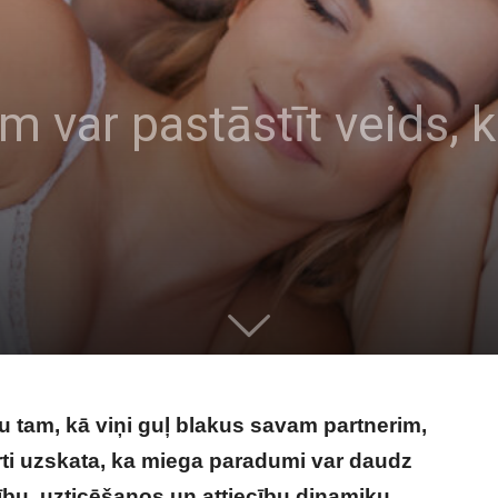
m var pastāstīt veids, k
 tam, kā viņi guļ blakus savam partnerim,
rti uzskata, ka miega paradumi var daudz
ību, uzticēšanos un attiecību dinamiku.