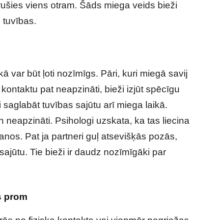
eķērušies viens otram. Šāds miega veids bieži
 tuvības.
kā var būt ļoti nozīmīgs. Pāri, kuri miegā savij
kontaktu pat neapzināti, bieži izjūt spēcīgu
saglabāt tuvības sajūtu arī miega laikā.
n neapzināti. Psihologi uzskata, ka tas liecina
nos. Pat ja partneri guļ atsevišķās pozās,
sajūtu. Tie bieži ir daudz nozīmīgāki par
s prom