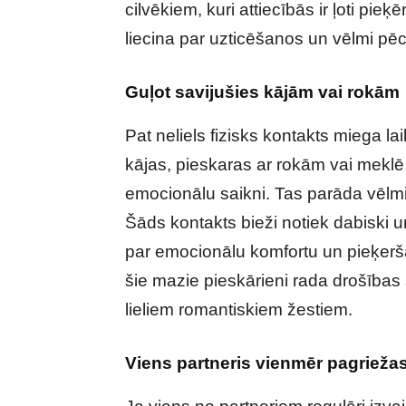
cilvēkiem, kuri attiecībās ir ļoti pi
liecina par uzticēšanos un vēlmi pēc
Guļot savijušies kājām vai rokām
Pat neliels fizisks kontakts miega lai
kājas, pieskaras ar rokām vai meklē 
emocionālu saikni. Tas parāda vēlmi 
Šāds kontakts bieži notiek dabiski u
par emocionālu komfortu un pieķerša
šie mazie pieskārieni rada drošības 
lieliem romantiskiem žestiem.
Viens partneris vienmēr pagrieža