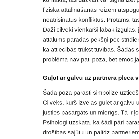
fiziska attālināšanās reizēm atspog
neatrisinātus konfliktus. Protams, ta
Daži cilvēki vienkārši labāk izgulās, 
attālums parādās pēkšņi pēc strīdiem
ka attiecībās trūkst tuvības. Šādās s
problēma nav pati poza, bet emocijas
Guļot ar galvu uz partnera pleca v
Šāda poza parasti simbolizē uztic
Cilvēks, kurš izvēlas gulēt ar galvu 
justies pasargāts un mierīgs. Tā ir ļ
Psihologi uzskata, ka šādi pāri paras
drošības sajūtu un palīdz partneriem