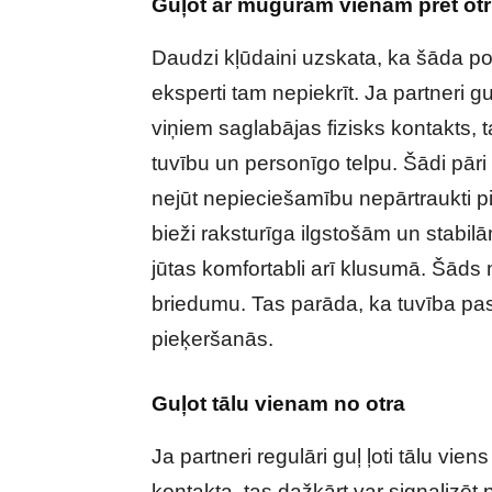
Guļot ar mugurām vienam pret ot
Daudzi kļūdaini uzskata, ka šāda p
eksperti tam nepiekrīt. Ja partneri g
viņiem saglabājas fizisks kontakts, t
tuvību un personīgo telpu. Šādi pāri 
nejūt nepieciešamību nepārtraukti p
bieži raksturīga ilgstošām un stabil
jūtas komfortabli arī klusumā. Šāds 
briedumu. Tas parāda, ka tuvība pas
pieķeršanās.
Guļot tālu vienam no otra
Ja partneri regulāri guļ ļoti tālu vie
kontakta, tas dažkārt var signalizēt