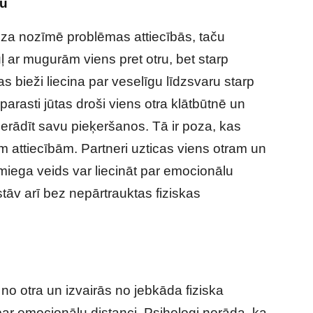
ru
oza nozīmē problēmas attiecībās, taču
uļ ar mugurām viens pret otru, bet starp
as bieži liecina par veselīgu līdzsvaru starp
parasti jūtas droši viens otra klātbūtnē un
ierādīt savu pieķeršanos. Tā ir poza, kas
ām attiecībām. Partneri uzticas viens otram un
miega veids var liecināt par emocionālu
tāv arī bez nepārtrauktas fiziskas
ns no otra un izvairās no jebkāda fiziska
 par emocionālu distanci. Psihologi norāda, ka