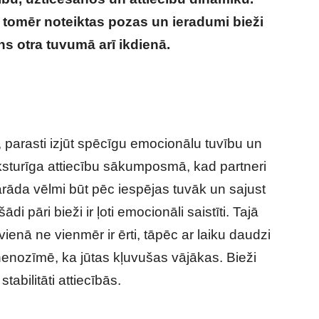
s, tomēr noteiktas pozas un ieradumi bieži
ens otra tuvumā arī ikdienā.
Ko par
s guļat kopā?
, parasti izjūt spēcīgu emocionālu tuvību un
ksturīga attiecību sākumposmā, kad partneri
arāda vēlmi būt pēc iespējas tuvāk un sajust
di pāri bieži ir ļoti emocionāli saistīti. Tajā
vienā ne vienmēr ir ērti, tāpēc ar laiku daudzi
nenozīmē, ka jūtas kļuvušas vājākas. Bieži
tabilitāti attiecībās.