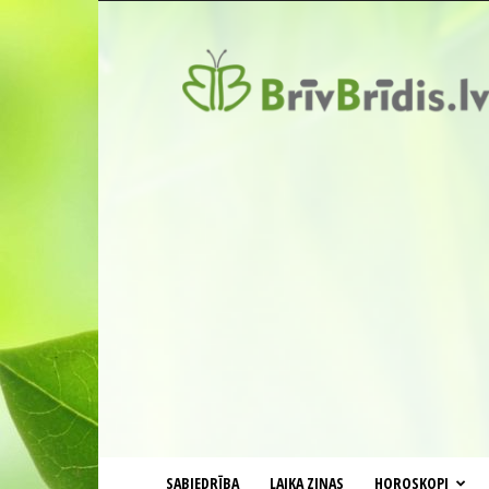
BrīvBrīdis.lv
SABIEDRĪBA
LAIKA ZIŅAS
HOROSKOPI