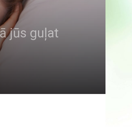
ā jūs guļat