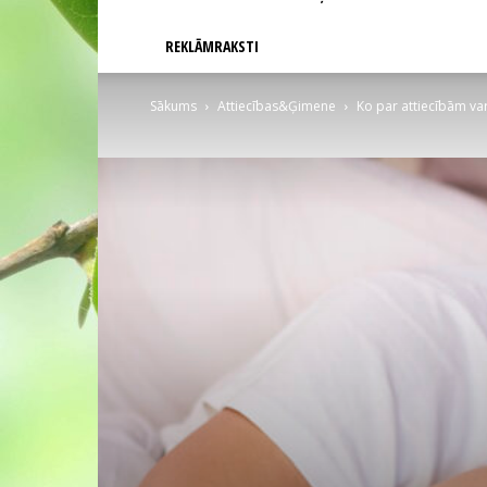
REKLĀMRAKSTI
Sākums
Attiecības&Ģimene
Ko par attiecībām var