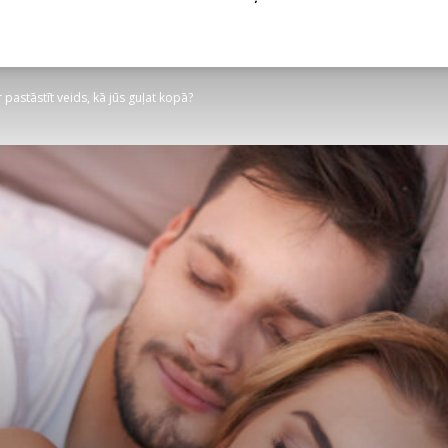
 pastāstīt veids, kā jūs guļat kopā?