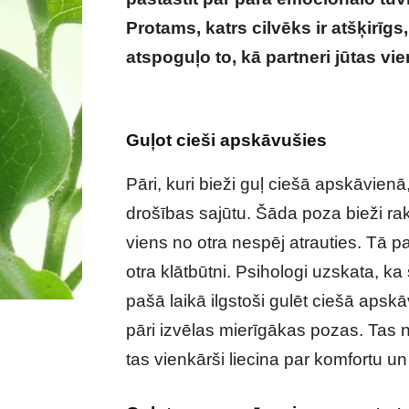
Protams, katrs cilvēks ir atšķirīg
atspoguļo to, kā partneri jūtas vi
attiecībām var pastāstīt veids, kā jū
Guļot cieši apskāvušies
Pāri, kuri bieži guļ ciešā apskāvienā
drošības sajūtu. Šāda poza bieži ra
viens no otra nespēj atrauties. Tā p
otra klātbūtni. Psihologi uzskata, ka šā
pašā laikā ilgstoši gulēt ciešā apskā
pāri izvēlas mierīgākas pozas. Tas 
tas vienkārši liecina par komfortu un s