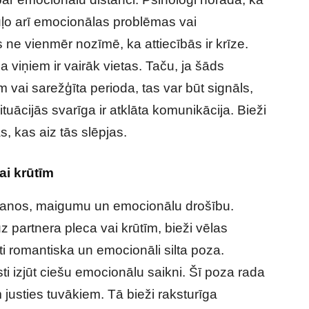
uļo arī emocionālas problēmas vai
s ne vienmēr nozīmē, ka attiecībās ir krīze.
ja viņiem ir vairāk vietas. Taču, ja šāds
 vai sarežģīta perioda, tas var būt signāls,
ituācijās svarīga ir atklāta komunikācija. Bieži
, kas aiz tās slēpjas.
ai krūtīm
ēšanos, maigumu un emocionālu drošību.
uz partnera pleca vai krūtīm, bieži vēlas
oti romantiska un emocionāli silta poza.
ti izjūt ciešu emocionālu saikni. Šī poza rada
 justies tuvākiem. Tā bieži raksturīga