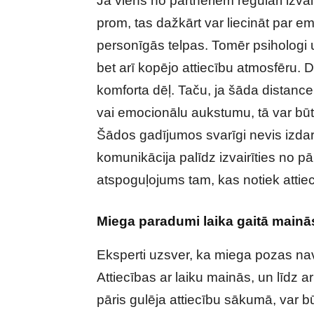
Ja viens no partneriem regulāri izva
prom, tas dažkārt var liecināt par e
personīgās telpas. Tomēr psihologi u
bet arī kopējo attiecību atmosfēru. D
komforta dēļ. Taču, ja šāda distan
vai emocionālu aukstumu, tā var būt 
Šādos gadījumos svarīgi nevis izdarī
komunikācija palīdz izvairīties no p
atspoguļojums tam, kas notiek attiec
Miega paradumi laika gaitā mainā
Eksperti uzsver, ka miega pozas nav 
Attiecības ar laiku mainās, un līdz a
pāris gulēja attiecību sākumā, var bū