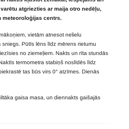
varētu atgriezties ar maija otro nedēļu,
n meteoroloģijas centrs.
mākoņiem, vietām atnesot nelielu
 sniegs. Pūtīs lēns līdz mērens rietumu
iezīsies no ziemeļiem. Nakts un rīta stundās
Naktīs termometra stabiņš noslīdēs līdz
piekrastē tas būs virs 0° atzīmes. Dienās
iltāka gaisa masa, un diennakts gaišajās