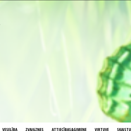
VESELĪBA
ZVAIGZNES
ATTIECĪBAS&ĢIMENE
VIRTUVE
SKAIST