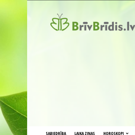
BrīvBrīdis.lv
SABIEDRĪBA
LAIKA ZIŅAS
HOROSKOPI