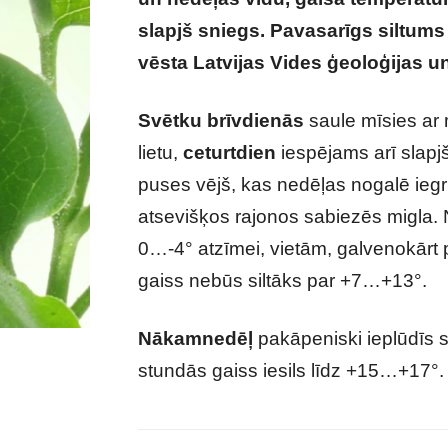
slapjš sniegs. Pavasarīgs siltums 
vēsta Latvijas Vides ģeoloģijas u
Svētku brīvdienās
saule mīsies ar 
lietu,
ceturtdien
iespējams arī slapjš
puses vējš, kas nedēļas nogalē iegr
atsevišķos rajonos sabiezēs migla. 
0…-4° atzīmei, vietām, galvenokārt 
gaiss nebūs siltāks par +7…+13°.
Nākamnedēļ
pakāpeniski ieplūdīs s
stundās gaiss iesils līdz +15…+17°.