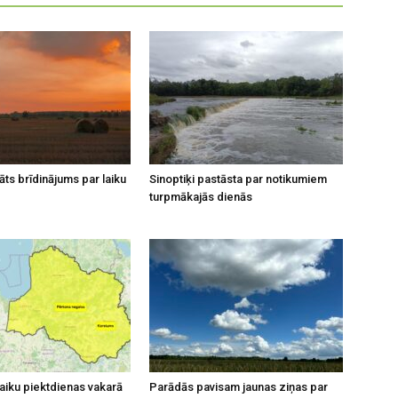
āts brīdinājums par laiku
Sinoptiķi pastāsta par notikumiem
turpmākajās dienās
laiku piektdienas vakarā
Parādās pavisam jaunas ziņas par