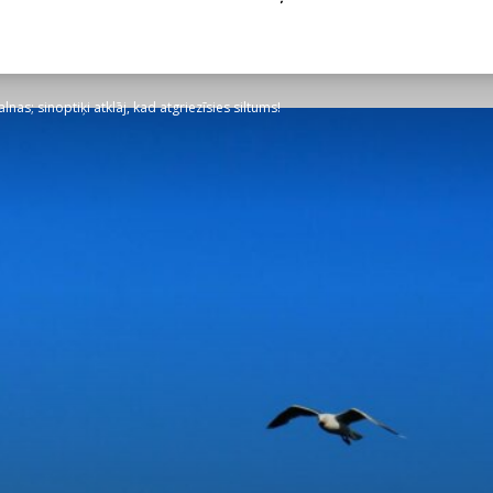
nas; sinoptiķi atklāj, kad atgriezīsies siltums!