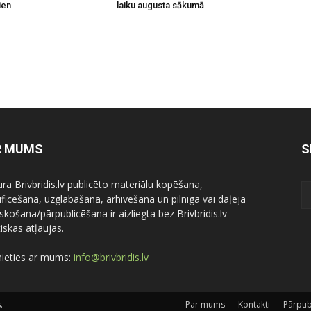
ien
laiku augusta sākumā
R MUMS
S
ura Brivbridis.lv publicēto materiālu kopēšana,
ficēšana, uzglabāšana, arhivēšana un pilnīga vai daļēja
skošana/pārpublicēšana ir aizliegta bez Brivbridis.lv
iskas atļaujas.
nieties ar mums:
info@brivbridis.lv
.
Par mums
Kontakti
Pārpub