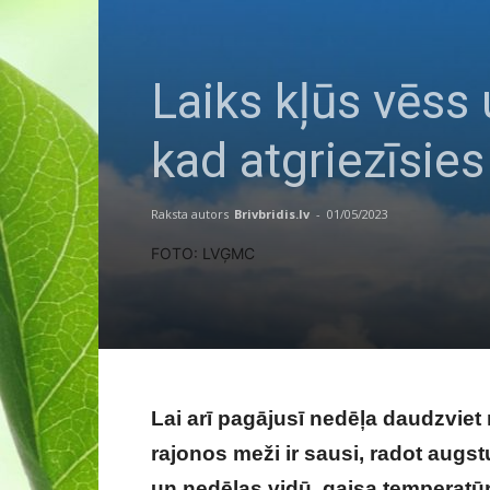
Laiks kļūs vēss 
kad atgriezīsies
Raksta autors
Brivbridis.lv
-
01/05/2023
FOTO: LVĢMC
Lai arī pagājusī nedēļa daudzviet 
rajonos meži ir sausi, radot augs
un nedēļas vidū, gaisa temperatūr