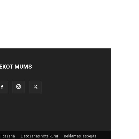
EKOT MUMS
licēšana
Lietošanas noteikumi
Reklāmas iespējas