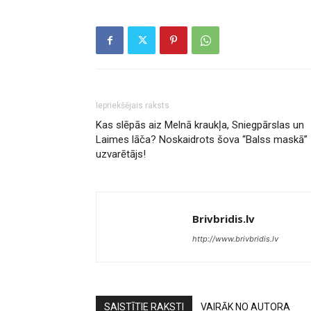
Iepriekšējais raksts
Kas slēpās aiz Melnā kraukļa, Sniegpārslas un
Laimes lāča? Noskaidrots šova “Balss maskā”
uzvarētājs!
Brivbridis.lv
http://www.brivbridis.lv
SAISTĪTIE RAKSTI
VAIRĀK NO AUTORA