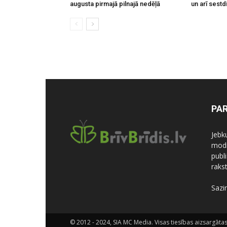
augusta pirmajā pilnajā nedēļā
un arī sestd
PA
Jebk
modi
publi
rakst
Sazi
© 2012 - 2024, SIA MC Media. Visas tiesības aizsargātas