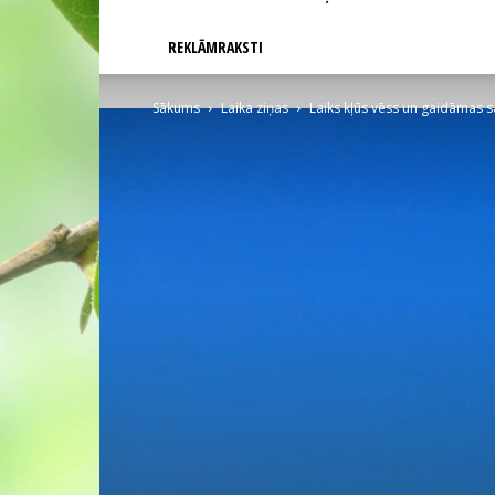
REKLĀMRAKSTI
Sākums
Laika ziņas
Laiks kļūs vēss un gaidāmas sal