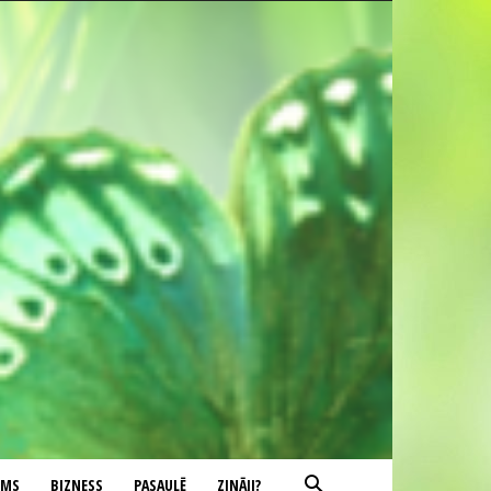
UMS
BIZNESS
PASAULĒ
ZINĀJI?