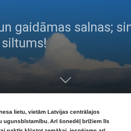
un gaidāmas salnas; sino
 siltums!
nesa lietu, vietām Latvijas centrālajos
tu ugunsbīstamību. Arī šonedēļ brīžiem līs
ai naktīs kļūstot zemākai, iespējams arī