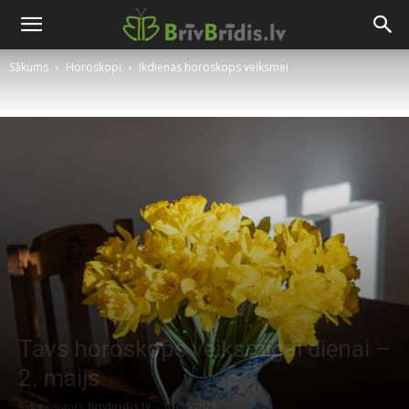
Sākums
Horoskopi
Ikdienas horoskops veiksmei
Tavs horoskops veiksmīgai dienai –
2. maijs
Raksta autors
Brivbridis.lv
-
01/05/2023