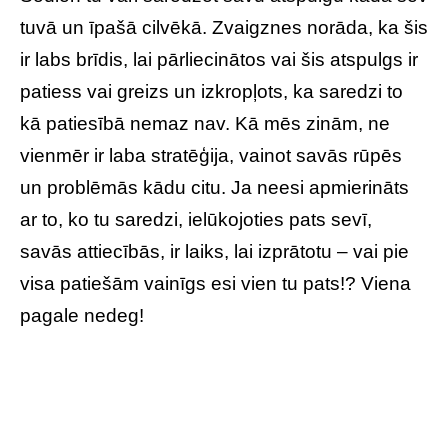
tuvā un īpašā cilvēkā. Zvaigznes norāda, ka šis
ir labs brīdis, lai pārliecinātos vai šis atspulgs ir
patiess vai greizs un izkropļots, ka saredzi to
kā patiesībā nemaz nav. Kā mēs zinām, ne
vienmēr ir laba stratēģija, vainot savās rūpēs
un problēmās kādu citu. Ja neesi apmierināts
ar to, ko tu saredzi, ielūkojoties pats sevī,
savās attiecībās, ir laiks, lai izprātotu – vai pie
visa patiešām vainīgs esi vien tu pats!? Viena
pagale nedeg!