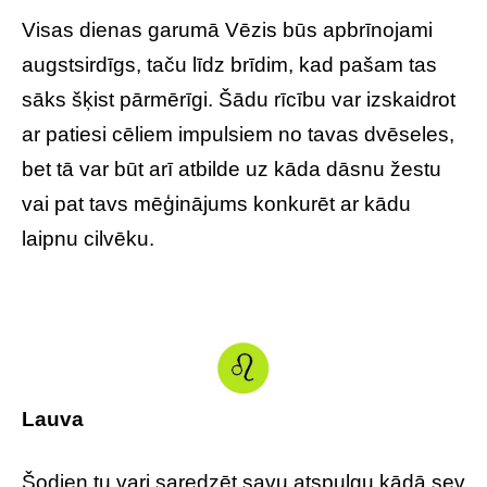
Visas dienas garumā Vēzis būs apbrīnojami
augstsirdīgs, taču līdz brīdim, kad pašam tas
sāks šķist pārmērīgi. Šādu rīcību var izskaidrot
ar patiesi cēliem impulsiem no tavas dvēseles,
bet tā var būt arī atbilde uz kāda dāsnu žestu
vai pat tavs mēģinājums konkurēt ar kādu
laipnu cilvēku.
Lauva
Šodien tu vari saredzēt savu atspulgu kādā sev