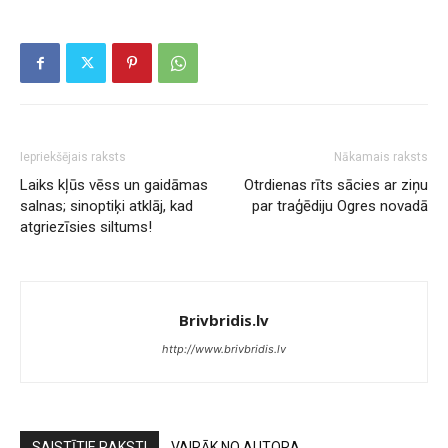
Iepriekšējais raksts
Nākamais raksts
Laiks kļūs vēss un gaidāmas
Otrdienas rīts sācies ar ziņu
salnas; sinoptiķi atklāj, kad
par traģēdiju Ogres novadā
atgriezīsies siltums!
Brivbridis.lv
http://www.brivbridis.lv
SAISTĪTIE RAKSTI
VAIRĀK NO AUTORA