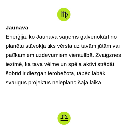
Jaunava
Enerģija, ko Jaunava saņems galvenokārt no
planētu stāvokļa tiks vērsta uz tavām jūtām vai
patīkamiem uzdevumiem vientulībā. Zvaigznes
iezīmē, ka tava vēlme un spēja aktīvi strādāt
šobrīd ir diezgan ierobežota, tāpēc labāk
svarīgus projektus neieplāno šajā laikā.