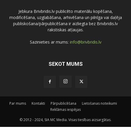
Jebkura Brivbridis.lv publicēto materiālu kopēšana,
modificēšana, uzglabāšana, arhivēšana un pilnīga vai daļēja
publiskošana/pārpublicēšana ir aizliegta bez Brivbridis.lv
rakstiskas atļaujas.
Sazinieties ar mums:
info@brivbridis.lv
SEKOT MUMS
Par mums
Kontakti
Pārpublicēšana
Lietošanas noteikumi
Reklāmas iespējas
© 2012 - 2024, SIA MC Media. Visas tiesības aizsargātas.