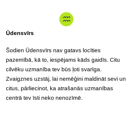
Ūdensvīrs
Šodien Ūdensvīrs nav gatavs locīties
pazemībā, kā to, iespējams kāds gaidīs. Citu
cilvēku uzmanība tev būs ļoti svarīga.
Zvaigznes uzstāj, lai nemēģini maldināt sevi un
citus, pārliecinot, ka atrašanās uzmanības
centrā tev īsti neko nenozīmē.