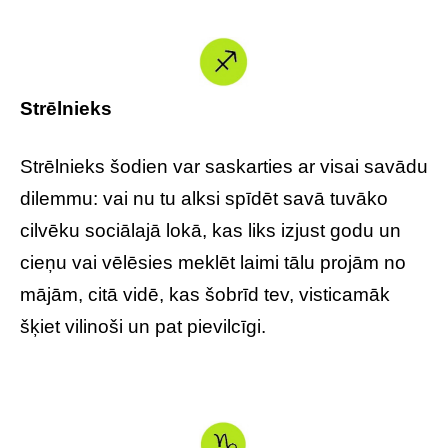
Strēlnieks
Strēlnieks šodien var saskarties ar visai savādu
dilemmu: vai nu tu alksi spīdēt savā tuvāko
cilvēku sociālajā lokā, kas liks izjust godu un
cieņu vai vēlēsies meklēt laimi tālu projām no
mājām, citā vidē, kas šobrīd tev, visticamāk
šķiet vilinoši un pat pievilcīgi.