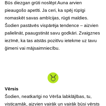
Būs diezgan grūti noslēpt Auna arvien
pieaugošo apetīti. Ja ceri, ka spēj rūpīgi
nomaskēt savas ambīcijas, rūgti maldies.
Šodien pastāvēs vispārēja tendence – aizvien
palielināt, paaugstināt savu godkāri. Zvaigznes
iezīmē, ka tas atstās pozitīvu ietekme uz tavu
ģimeni vai mājsaimniecību.
Vērsis
Šodien, neatkarīgi no Vērša labklājības, tu,
visticamāk, aizvien vairāk un vairāk būsi vērsts