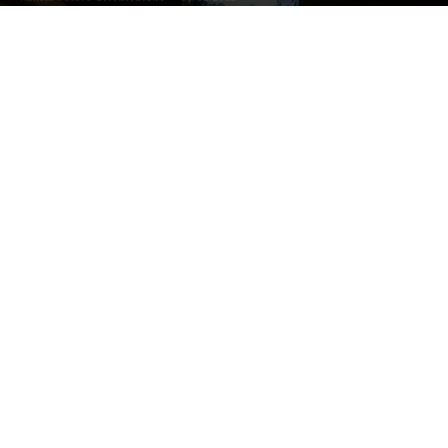
Photo by
Christopher Martyn
on
Unsplash