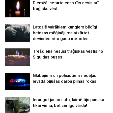
Diemžēl ceturtdienas rīts nesis arī
traģisku vēsti
Latgalē vairākiem kungiem bēdīgi
beidzas mēģinājums atkārtot
deviņdesmito gadu metodes
Trešdiena nesusi traģiskas vēstis no
Siguldas puses
Glābējiem un policistiem nedēļas
ievadā bijušas darba pilnas rokas
Ieraugot jauno auto, laimētājs pasaka
tikai vienu, bet zīmīgu vārdu!