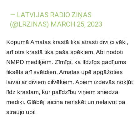
— LATVIJAS RADIO ZIŅAS
(@LRZINAS)
MARCH 25, 2023
Kopumā Amatas krastā tika atrasti divi cilvēki,
arī otrs krastā tika paša spēkiem. Abi nodoti
NMPD mediķiem. Zīmīgi, ka līdzīgs gadījums
fiksēts arī svētdien, Amatas upē apgāžoties
laivai ar diviem cilvēkiem. Abiem izdevās nokļūt
līdz krastam, kur palīdzību viņiem sniedza
mediķi. Glābēji aicina neriskēt un nelaivot pa
straujo upi!