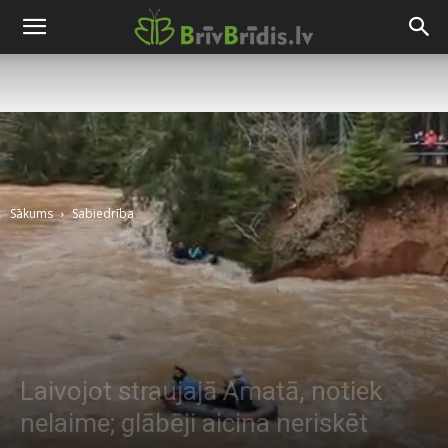
Sākums
Sabiedrība
Laivojot straujajā Amatā, notiek
nelaime; glābēji aicina neriskēt