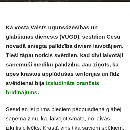
Raksta autors
Brivbridis.lv
-
26/03/2023
Kā vēsta Valsts ugunsdzēsības un
glābšanas dienests (VUGD), sestdien Cēsu
novadā sniegta palīdzība diviem laivotājiem.
Tieši tāpat noticis svētdien, kad divi laivotāji
saņēmuši mediķu palīdzību. Jau ziņots, ka
upes krastos applūdušas teritorijas un līdz
svētdienai bija
izsludināts oranžais
brīdinājums.
Sestdien Īsi pirms pieciem pēcpusdienā glābēj
saņēma ziņu, ka, laivojot Amatā, no laivas
izkritis cilvēks. Krastā viņš tika saviem spēkiem,