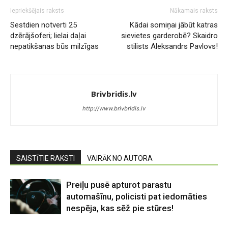
Iepriekšējais raksts
Nākamais raksts
Sestdien notverti 25
Kādai somiņai jābūt katras
dzērājšoferi; lielai daļai
sievietes garderobē? Skaidro
nepatikšanas būs milzīgas
stilists Aleksandrs Pavlovs!
Brivbridis.lv
http://www.brivbridis.lv
SAISTĪTIE RAKSTI
VAIRĀK NO AUTORA
Preiļu pusē apturot parastu
automašīnu, policisti pat iedomāties
nespēja, kas sēž pie stūres!