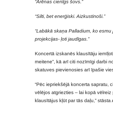
“Arēnas cienīgs šovs.”
“Silti, bet enerģiski. Aizkustinoši.”
“Labākā skaņa Palladium, ko esmu j
projekcijas- ļoti jaudīgas.”
Koncertā izskanēs klausītāju iemīļo
meitene”, kā arī citi nozīmīgi darbi 
skatuves pievienosies arī īpašie vies
“Pēc iepriekšējā koncerta sapratu, c
vēlējos atgriezties – lai kopā vēlrei
klausītājus kļūt par tās daļu,” stāsta