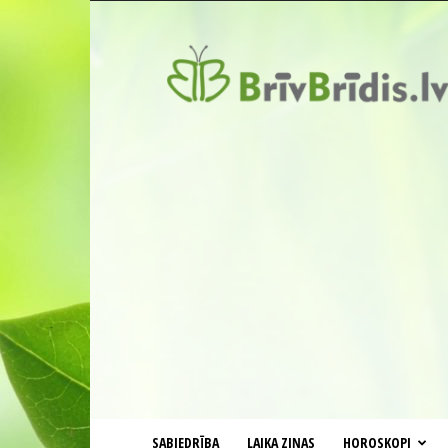
BrīvBrīdis.lv
SABIEDRĪBA
LAIKA ZIŅAS
HOROSKOPI