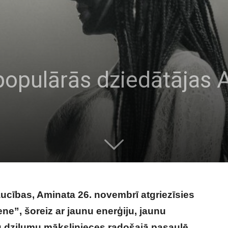
populārās dziedātājas 
aucības, Aminata 26. novembrī atgriezīsies
ne”, šoreiz ar jaunu enerģiju, jaunu
u dziļumu mākslinieces radošajā pasaulē.