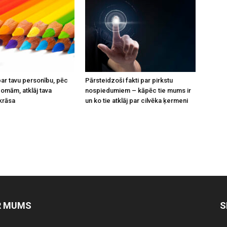
par tavu personību, pēc
Pārsteidzoši fakti par pirkstu
domām, atklāj tava
nospiedumiem – kāpēc tie mums ir
 krāsa
un ko tie atklāj par cilvēka ķermeni
R MUMS
S