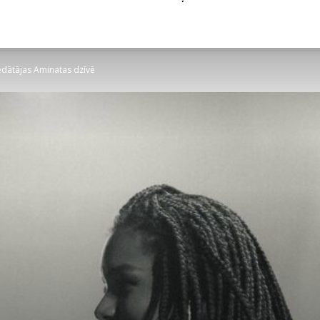
edātājas Aminatas dzīvē