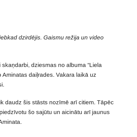
ebkad dzirdējis. Gaismu režija un video
ti skaņdarbi, dziesmas no albuma “Liela
no Aminatas daiļrades. Vakara laikā uz
i.
ik daudz šis stāsts nozīmē arī citiem. Tāpēc
z piedzīvotu šo sajūtu un aicinātu arī jaunus
 Aminata.