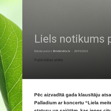
Liels notikums 
Raksta autors
Brivbridis.lv
-
28/05/2026
Publicitātes attēls
Pēc aizvadītā gada klausītāju ats
Palladium ar koncertu “Liela meite
statusu un sajūtām, kas ienes cit