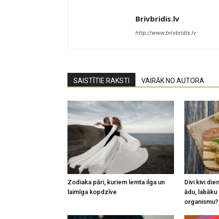
Brivbridis.lv
http://www.brivbridis.lv
SAISTĪTIE RAKSTI
VAIRĀK NO AUTORA
Zodiaka pāri, kuriem lemta ilga un
Divi kivi di
laimīga kopdzīve
ādu, labāku
organismu?