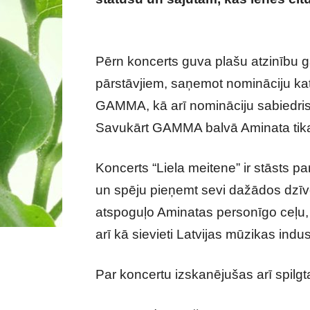
Liels notikums populārās dziedāt
Pērn koncerts guva plašu atzinību g
pārstāvjiem, saņemot nomināciju ka
GAMMA, kā arī nomināciju sabiedrisk
Savukārt GAMMA balvā Aminata tika 
Koncerts “Liela meitene” ir stāsts p
un spēju pieņemt sevi dažādos dzīv
atspoguļo Aminatas personīgo ceļu, k
arī kā sievieti Latvijas mūzikas indust
Par koncertu izskanējušas arī spilg