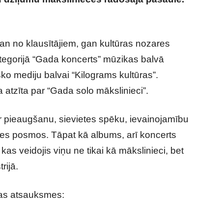
ājas Aminatas dzīvē
an no klausītājiem, gan kultūras nozares
tegorijā “Gada koncerts” mūzikas balvā
o mediju balvai “Kilograms kultūras”.
atzīta par “Gada solo mākslinieci”.
ar pieaugšanu, sievietes spēku, ievainojamību
es posmos. Tāpat kā albums, arī koncerts
as veidojis viņu ne tikai kā mākslinieci, bet
rijā.
tas atsauksmes: