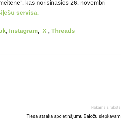
 meitene”, kas norisināsies 26. novembrī
iļešu servisā.
ok
,
Instagram
,
X
,
Threads
Nākamais raksts
Tiesa atsaka apcietinājumu Baložu slepkavam