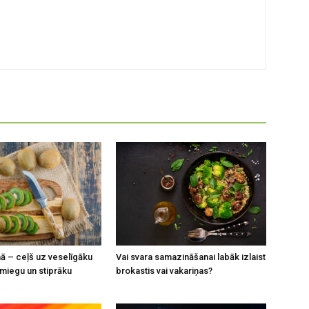
enā – ceļš uz veselīgāku
Vai svara samazināšanai labāk izlaist
 miegu un stiprāku
brokastis vai vakariņas?