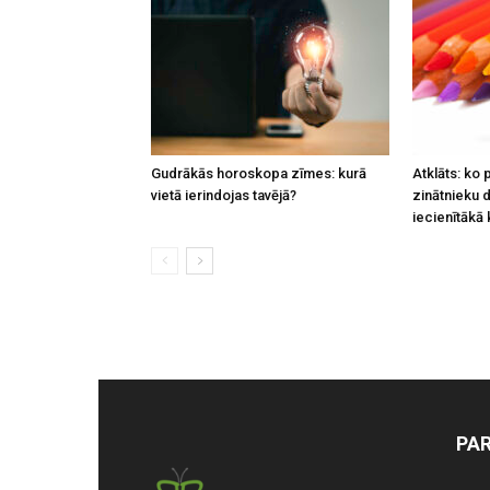
Gudrākās horoskopa zīmes: kurā
Atklāts: ko 
vietā ierindojas tavējā?
zinātnieku 
iecienītākā
PA