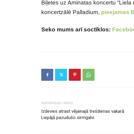
Biļetes uz Aminatas koncertu “Liela
koncertzālē Palladium,
pieejamas B
Seko mums arī soctīklos:
Facebo
Iepriekšējais raksts
Izdevies atrast vējainajā trešdienas vakarā
Liepājā pazudušo sirmgalvi