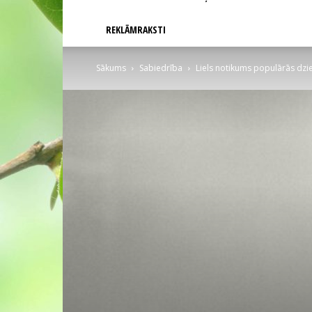
REKLĀMRAKSTI
Sākums
Sabiedrība
Liels notikums populārās dzi