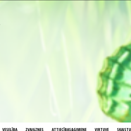
VESELĪBA
ZVAIGZNES
ATTIECĪBAS&ĢIMENE
VIRTUVE
SKAIST