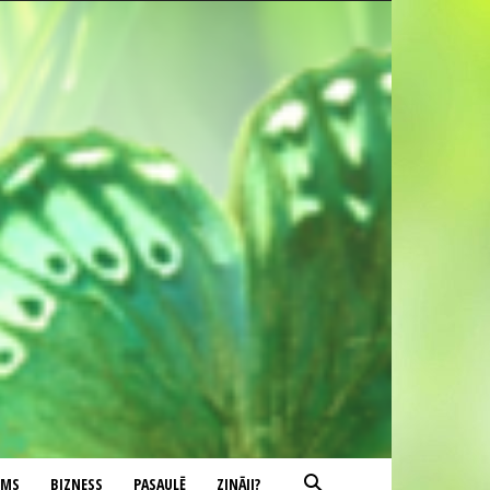
UMS
BIZNESS
PASAULĒ
ZINĀJI?