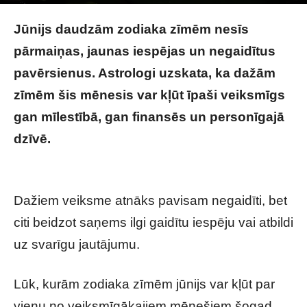
Photo by
Amira El Fohail
on
Unsplash
Jūnijs daudzām zodiaka zīmēm nesīs
pārmaiņas, jaunas iespējas un negaidītus
pavērsienus. Astrologi uzskata, ka dažām
zīmēm šis mēnesis var kļūt īpaši veiksmīgs
gan mīlestībā, gan finansēs un personīgajā
dzīvē.
Lūk, kurām horoskopa zīmēm jūnijs var
kļūt par īpaši veiksmīgu mēnesi
Dažiem veiksme atnāks pavisam negaidīti, bet
citi beidzot saņems ilgi gaidītu iespēju vai atbildi
uz svarīgu jautājumu.
Lūk, kurām zodiaka zīmēm jūnijs var kļūt par
vienu no veiksmīgākajiem mēnešiem šogad.