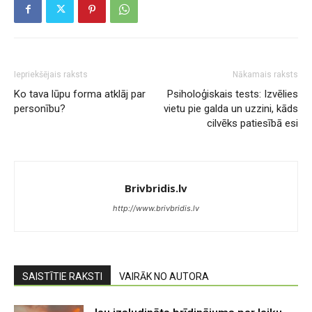
Iepriekšējais raksts
Nākamais raksts
Ko tava lūpu forma atklāj par
Psiholoģiskais tests: Izvēlies
personību?
vietu pie galda un uzzini, kāds
cilvēks patiesībā esi
Brivbridis.lv
http://www.brivbridis.lv
SAISTĪTIE RAKSTI
VAIRĀK NO AUTORA