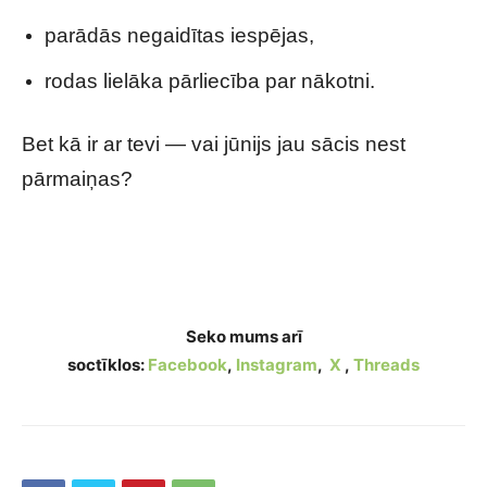
parādās negaidītas iespējas,
rodas lielāka pārliecība par nākotni.
Bet kā ir ar tevi — vai jūnijs jau sācis nest
pārmaiņas?
Lūk, kurām horoskopa zīmēm jūnijs var kļūt par
īpaši veiksmīgu mēnesi
Seko mums arī
soctīklos:
Facebook
,
Instagram
,
X
,
Threads