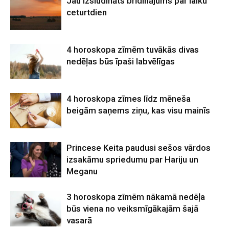
Jau izsludināts brīdinājums par laiku
ceturtdien
4 horoskopa zīmēm tuvākās divas
nedēļas būs īpaši labvēlīgas
4 horoskopa zīmes līdz mēneša
beigām saņems ziņu, kas visu mainīs
Princese Keita paudusi sešos vārdos
izsakāmu spriedumu par Hariju un
Meganu
3 horoskopa zīmēm nākamā nedēļa
būs viena no veiksmīgākajām šajā
vasarā