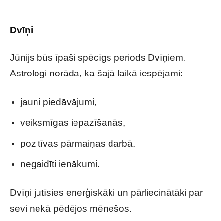
Dvīņi
Jūnijs būs īpaši spēcīgs periods Dvīņiem.
Astrologi norāda, ka šajā laikā iespējami:
jauni piedāvājumi,
veiksmīgas iepazīšanās,
pozitīvas pārmaiņas darbā,
negaidīti ienākumi.
Dvīņi jutīsies enerģiskāki un pārliecinātāki par
sevi nekā pēdējos mēnešos.