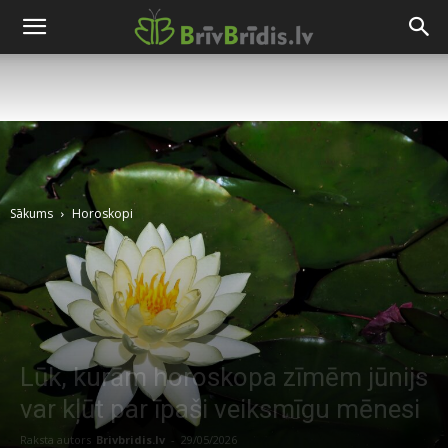
Sākums
Horoskopi
Lūk, kurām horoskopa zīmēm jūnijs
var kļūt par īpaši veiksmīgu mēnesi
Raksta autors
Brivbridis.lv
-
29/05/2026