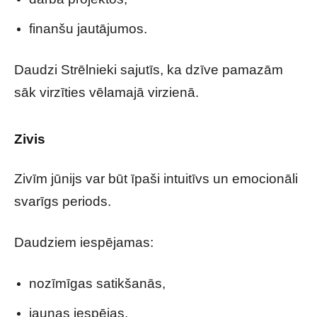
finanšu jautājumos.
Daudzi Strēlnieki sajutīs, ka dzīve pamazām
sāk virzīties vēlamajā virzienā.
Zivis
Zivīm jūnijs var būt īpaši intuitīvs un emocionāli
svarīgs periods.
Daudziem iespējamas:
nozīmīgas satikšanās,
jaunas iespējas,