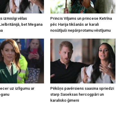
js izmisīgi vēlas
Princis Viljams un princese Ketrīna
Lielbritānijā, bet Megana
pēc Harija tikšanās ar karali
na
nosūtījuši nepārprotamu vēstījumu
necer uz izlīgumu ar
Pēkšņs pavērsiens saasina spriedzi
eganu
starp Saseksas hercogpāri un
karalisko ģimeni