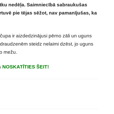
tku nedēļa. Saimniecībā sabraukušas
tuvē pie tējas sēžot, nav pamanījušas, ka
upa ir aizdedzinājusi pērno zāli un uguns
draudzenēm steidz nelaimi dzēst, jo uguns
šo mežu.
s
NOSKATĪTIES ŠEIT!