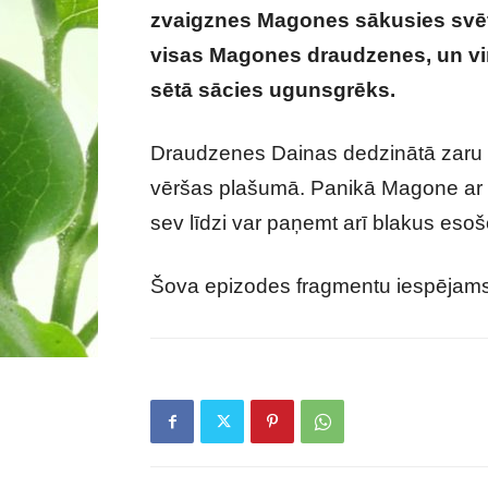
zvaigznes Magones sākusies svē
visas Magones draudzenes, un vir
sētā sācies ugunsgrēks.
Draudzenes Dainas dedzinātā zaru č
vēršas plašumā. Panikā Magone ar 
sev līdzi var paņemt arī blakus eso
Šova epizodes fragmentu iespējam