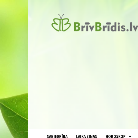
BrīvBrīdis.lv
SABIEDRĪBA
LAIKA ZIŅAS
HOROSKOPI