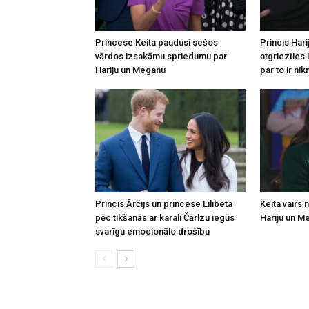
Princese Keita paudusi sešos
Princis Hari
vārdos izsakāmu spriedumu par
atgriezties 
Hariju un Meganu
par to ir nik
Princis Ārčijs un princese Lilibeta
Keita vairs 
pēc tikšanās ar karali Čārlzu iegūs
Hariju un M
svarīgu emocionālo drošību