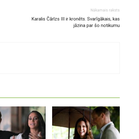
Nākamais raksts
Karalis Čārlzs III ir kronēts. Svarīgākais, kas
jāzina par šo notikumu