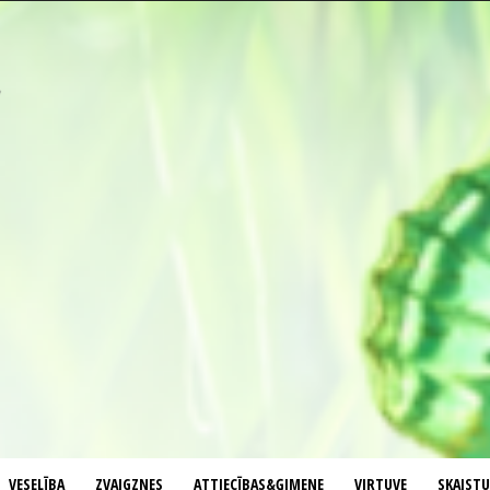
VESELĪBA
ZVAIGZNES
ATTIECĪBAS&ĢIMENE
VIRTUVE
SKAIST