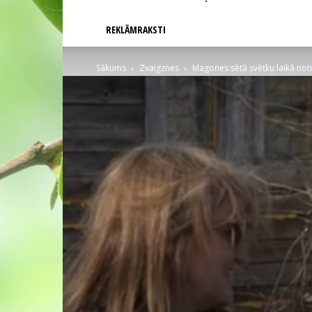
REKLĀMRAKSTI
Sākums
Zvaigznes
Magones sētā svētku laikā not