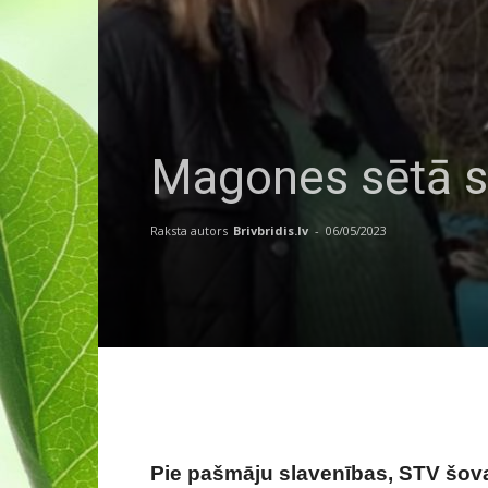
Magones sētā sv
Raksta autors
Brivbridis.lv
-
06/05/2023
Pie pašmāju slavenības, STV šova 