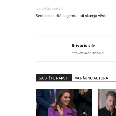
Iepriekšējais raksts
Sestdienas rītā saņemta ļoti skumja vēsts
Brivbridis.lv
http://www.brivbridis.lv
SAISTĪTIE RAKSTI
VAIRĀK NO AUTORA