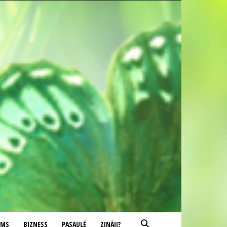
UMS
BIZNESS
PASAULĒ
ZINĀJI?