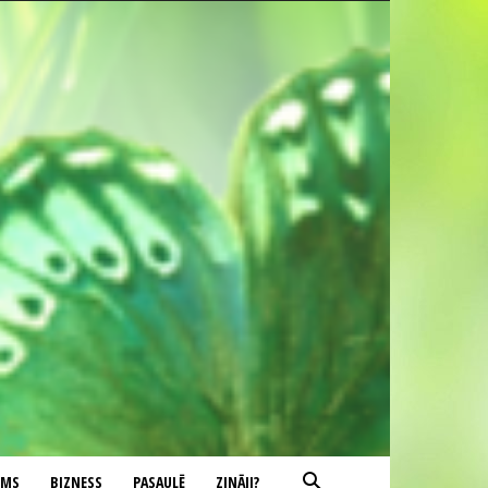
UMS
BIZNESS
PASAULĒ
ZINĀJI?