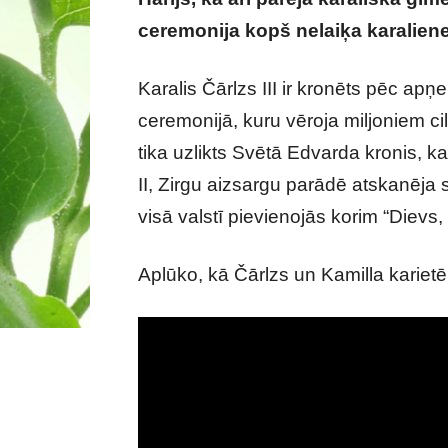
ceremonija kopš nelaiķa karalien
Karalis Čārlzs III ir kronēts pēc apņ
ceremonijā, kuru vēroja miljoniem c
tika uzlikts Svētā Edvarda kronis, k
II, Zirgu aizsargu parādē atskanēja 
visā valstī pievienojās korim “Dievs, 
Aplūko, kā Čārlzs un Kamilla karietē