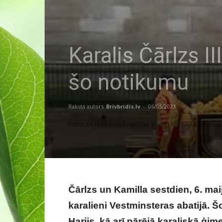
Karalis Čārlzs II
šo notikumu
Raksta autors
Brivbridis.lv
-
06/05/2023
Foto: Ekrānšāviņš no The Royal Family Chann
Čārlzs un Kamilla sestdien, 6. maijā
karalieni Vestminsteras abatijā. Š
Harijs, kā arī pārējā karaliskā ģi