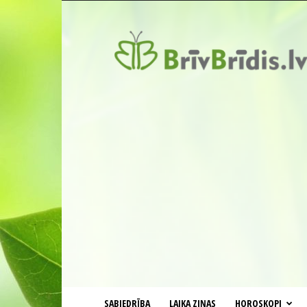
BrīvBrīdis.lv
SABIEDRĪBA
LAIKA ZIŅAS
HOROSKOPI