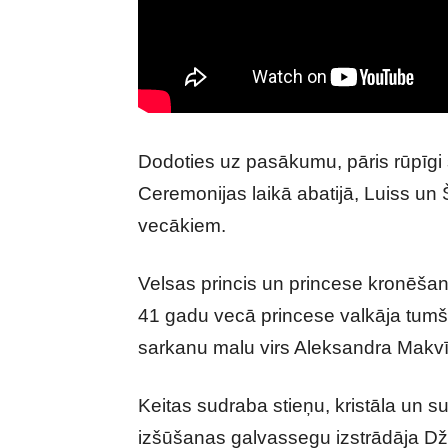
Dodoties uz pasākumu, pāris rūpīgi
Ceremonijas laikā abatijā, Luiss un 
vecākiem.
Velsas princis un princese kronēšan
41 gadu vecā princese valkāja tumši 
sarkanu malu virs Aleksandra Makvīn
Keitas sudraba stieņu, kristāla un 
izšūšanas galvassegu izstrādāja D