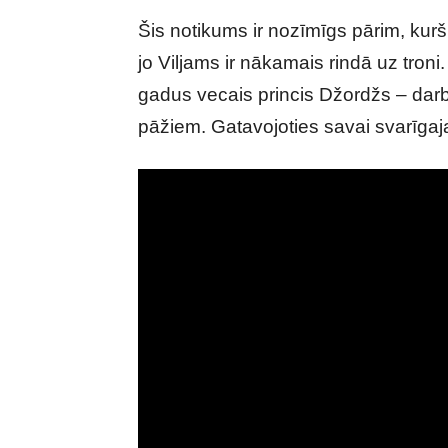
Šis notikums ir nozīmīgs pārim, kur
jo Viljams ir nākamais rindā uz tron
gadus vecais princis Džordžs – dar
pāžiem. Gatavojoties savai svarīgaja