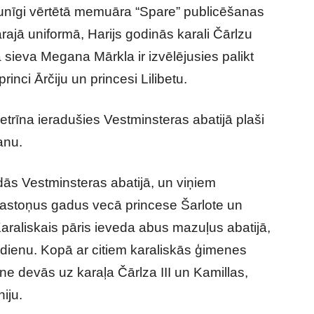
unīgi vērtētā memuāra “Spare” publicēšanas
ārajā uniformā, Harijs godinās karali Čārlzu
a sieva Megana Mārkla ir izvēlējusies palikt
inci Ārčiju un princesi Lilibetu.
etrīna ieradušies Vestminsteras abatijā plaši
anu.
adās Vestminsteras abatijā, un viņiem
i, astoņus gadus vecā princese Šarlote un
araliskais pāris ieveda abus mazuļus abatijā,
 dienu. Kopā ar citiem karaliskās ģimenes
ene devās uz karaļa Čārlza III un Kamillas,
iju.