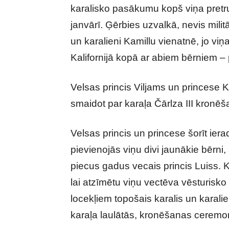
karalisko pasākumu kopš viņa pretr
janvārī. Ģērbies uzvalkā, nevis milit
un karalieni Kamillu vienatnē, jo viņ
Kalifornijā kopā ar abiem bērniem – pr
Velsas princis Viljams un princese K
smaidot par karaļa Čārlza III kronēš
Velsas princis un princese šorīt ier
pievienojās viņu divi jaunākie bērn
piecus gadus vecais princis Luiss. K
lai atzīmētu viņu vectēva vēsturisko
locekļiem topošais karalis un karali
karaļa laulātās, kronēšanas ceremon