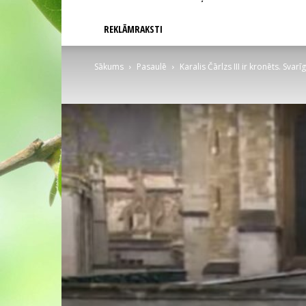
REKLĀMRAKSTI
Sākums
Pasaulē
Karalis Čārlzs III ir kronēts. Sva