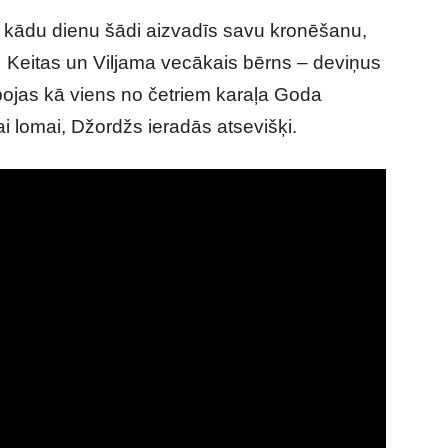
š kādu dienu šādi aizvadīs savu kronēšanu,
i. Keitas un Viljama vecākais bērns – deviņus
bojas kā viens no četriem karaļa Goda
i lomai, Džordžs ieradās atsevišķi.