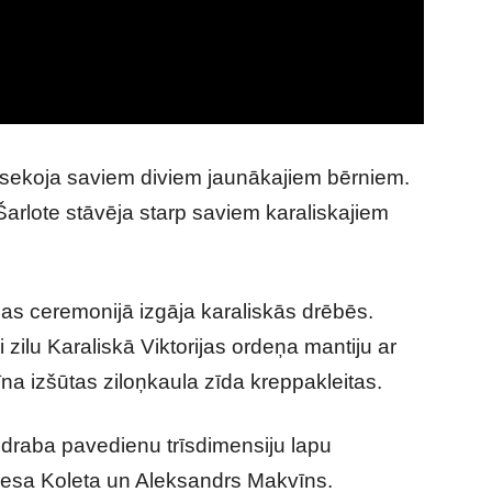
 sekoja saviem diviem jaunākajiem bērniem.
Šarlote stāvēja starp saviem karaliskajiem
as ceremonijā izgāja karaliskās drēbēs.
zilu Karaliskā Viktorijas ordeņa mantiju ar
a izšūtas ziloņkaula zīda kreppakleitas.
sudraba pavedienu trīsdimensiju lapu
žesa Koleta un Aleksandrs Makvīns.