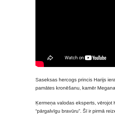
Saseksas hercogs princis Harijs ier
pamātes kronēšanu, kamēr Megana 
Ķermeņa valodas eksperts, vērojot Ha
“pārgalvīgu bravūru”. Šī ir pirmā re