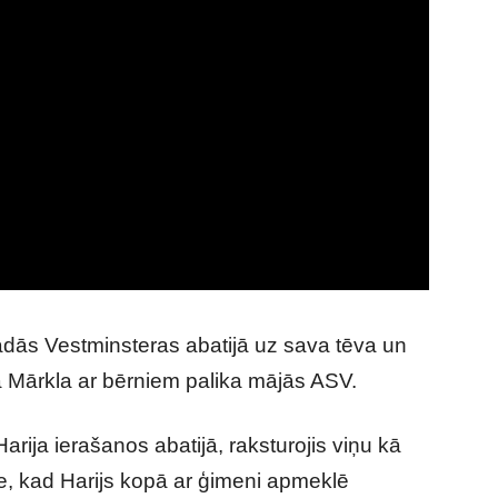
adās Vestminsteras abatijā uz sava tēva un
Mārkla ar bērniem palika mājās ASV.
rija ierašanos abatijā, raksturojis viņu kā
ize, kad Harijs kopā ar ģimeni apmeklē