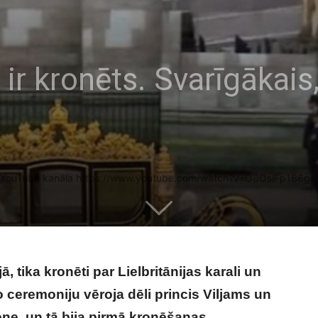
I ir kronēts. Svarīgākais
el YouTube kanāla https://www.youtube.com/watch?v=O8OslFp1B6g
, tika kronēti par Lielbritānijas karali un
o ceremoniju vēroja dēli princis Viljams un
mene, un tā bija pirmā kronēšanas