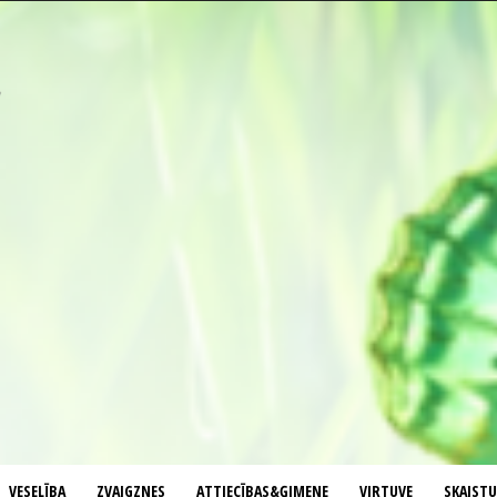
VESELĪBA
ZVAIGZNES
ATTIECĪBAS&ĢIMENE
VIRTUVE
SKAIST