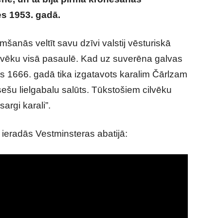
es 1953. gadā.
emšanās veltīt savu dzīvi valstij vēsturiskā
ilvēku visā pasaulē. Kad uz suverēna galvas
as 1666. gadā tika izgatavots karalim Čārlzam
sešu lielgabalu salūts. Tūkstošiem cilvēku
sargi karali”.
 ieradās Vestminsteras abatijā: