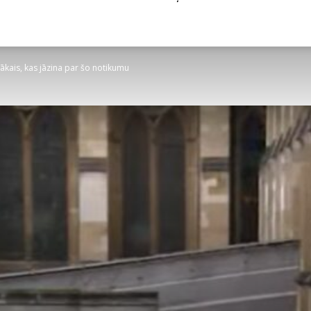
rīgākais, kas jāzina par šo notikumu