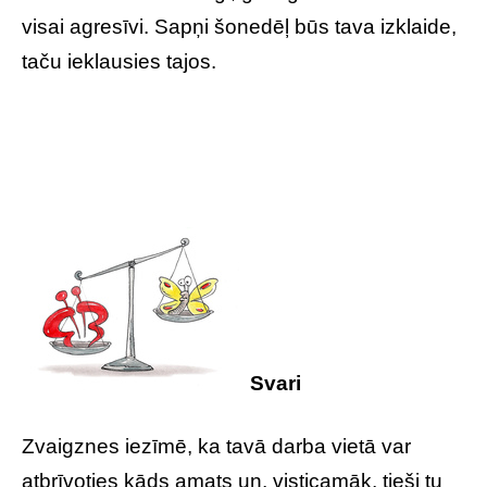
visai agresīvi. Sapņi šonedēļ būs tava izklaide,
taču ieklausies tajos.
Svari
Zvaigznes iezīmē, ka tavā darba vietā var
atbrīvoties kāds amats un, visticamāk, tieši tu