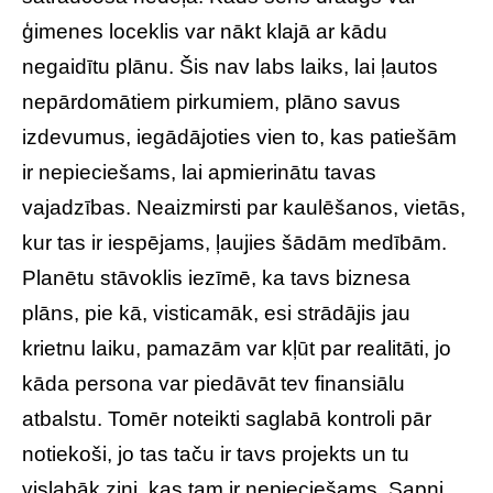
ģimenes loceklis var nākt klajā ar kādu
negaidītu plānu. Šis nav labs laiks, lai ļautos
nepārdomātiem pirkumiem, plāno savus
izdevumus, iegādājoties vien to, kas patiešām
ir nepieciešams, lai apmierinātu tavas
vajadzības. Neaizmirsti par kaulēšanos, vietās,
kur tas ir iespējams, ļaujies šādām medībām.
Planētu stāvoklis iezīmē, ka tavs biznesa
plāns, pie kā, visticamāk, esi strādājis jau
krietnu laiku, pamazām var kļūt par realitāti, jo
kāda persona var piedāvāt tev finansiālu
atbalstu. Tomēr noteikti saglabā kontroli pār
notiekoši, jo tas taču ir tavs projekts un tu
vislabāk zini, kas tam ir nepieciešams. Sapņi