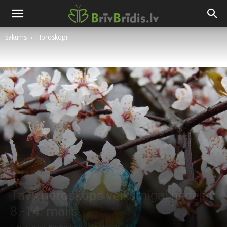
Sākums
Horoskopi
Tavs horoskops veiksmīgai nedēļai:
8.-14. maijs
Raksta autors
Brivbridis.lv
-
06/05/2023