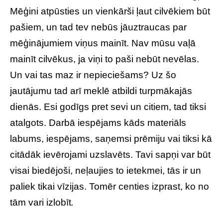
Mēģini atpūsties un vienkārši ļaut cilvēkiem būt
pašiem, un tad tev nebūs jāuztraucas par
mēģinājumiem viņus mainīt. Nav mūsu vaļā
mainīt cilvēkus, ja viņi to paši nebūt nevēlas.
Un vai tas maz ir nepieciešams? Uz šo
jautājumu tad arī meklē atbildi turpmākajās
dienās. Esi godīgs pret sevi un citiem, tad tiksi
atalgots. Darbā iespējams kāds materiāls
labums, iespējams, saņemsi prēmiju vai tiksi kā
citādāk ievērojami uzslavēts. Tavi sapņi var būt
visai biedējoši, neļaujies to ietekmei, tās ir un
paliek tikai vīzijas. Tomēr centies izprast, ko no
tām vari izlobīt
.