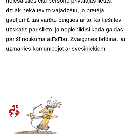
neiesaisties citu personu privātajās lietās,
dziļāk nekā tev to vajadzētu, jo pretējā
gadījumā tas varētu beigties ar to, ka tieši tevi
uzskatīs par slikto, ja nepiepildīsi kāda gaidas
par šī notikuma attīstību. Zvaigznes brīdina, lai
uzmanies komunicējot ar svešiniekiem.