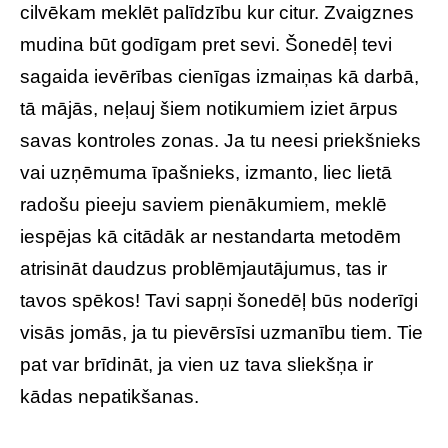
cilvēkam meklēt palīdzību kur citur. Zvaigznes
mudina būt godīgam pret sevi. Šonedēļ tevi
sagaida ievērības cienīgas izmaiņas kā darbā,
tā mājās, neļauj šiem notikumiem iziet ārpus
savas kontroles zonas. Ja tu neesi priekšnieks
vai uzņēmuma īpašnieks, izmanto, liec lietā
radošu pieeju saviem pienākumiem, meklē
iespējas kā citādāk ar nestandarta metodēm
atrisināt daudzus problēmjautājumus, tas ir
tavos spēkos! Tavi sapņi šonedēļ būs noderīgi
visās jomās, ja tu pievērsīsi uzmanību tiem. Tie
pat var brīdināt, ja vien uz tava sliekšņa ir
kādas nepatikšanas.