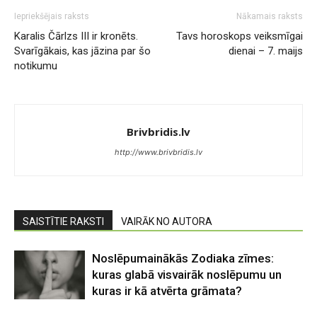
Iepriekšējais raksts
Nākamais raksts
Karalis Čārlzs III ir kronēts.
Tavs horoskops veiksmīgai
Svarīgākais, kas jāzina par šo
dienai – 7. maijs
notikumu
Brivbridis.lv
http://www.brivbridis.lv
SAISTĪTIE RAKSTI
VAIRĀK NO AUTORA
Noslēpumainākās Zodiaka zīmes:
kuras glabā visvairāk noslēpumu un
kuras ir kā atvērta grāmata?