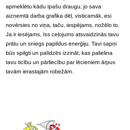
apmeklētu kādu īpašu draugu, jo sava
aizņemtā darba grafika dēļ, visticamāk, esi
novērsies no viņa, taču, iespējams, nožēlo to.
Ja ir iesējams, īss ceļojums atsvaidzinās tavu
prātu un sniegs papildus enerģiju. Tavi sapņi
būs spilgti un palīdzēs izzināt, kas palielina
tavu ticību un pārliecību par lēcieniem ārpus
tavām ierastajām robežām.