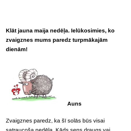
Klāt jauna maija nedēļa. Ielūkosimies, ko
zvaigznes mums paredz turpmākajām
dienām!
Auns
Zvaigznes paredz, ka šī solās būs visai
satraucoša nedēļa. Kāds sens draugs vai