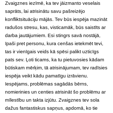
Zvaigznes iezīmē, ka tev jāizmanto veselais
saprāts, lai atrisinātu savu pašreizējo
konfliktsituāciju mājās. Tev būs iespēja mazināt
radušos stresu, kas, visticamāk, būs saistīts ar
darba jautājumiem. Esi stingrs savā nostājā,
īpaši pret personu, kura cenšas ietekmēt tevi,
tas ir vienīgais veids kā spēsi palikt uzticīgs
pats sev. Ļoti ticams, ka tu pietuvosies kādam
būtiskam mērķim, tā atrisinājumam, tev radīsies
iespēja veikt kādu pamatīgu izrāvienu.
Iespējams, problēmas sagādās bērns,
nomierinies un centies atrisināt šo problēmu ar
mīlestību un takta izjūtu. Zvaigznes tev sola
dažus fantastiskus sapņus, apdomā, ko tie