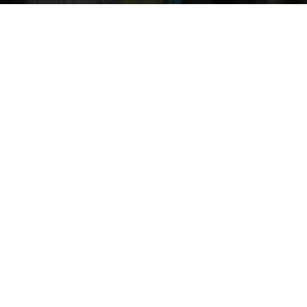
Foto:BrīvBrīdis.lv