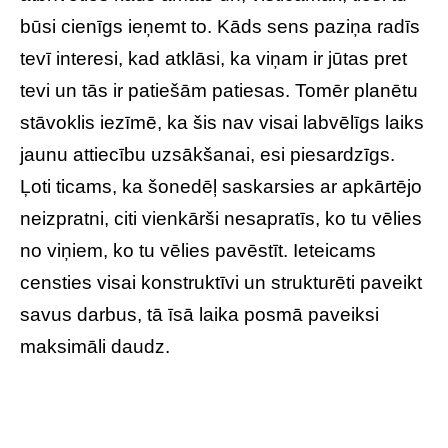
būsi cienīgs ieņemt to. Kāds sens paziņa radīs
tevī interesi, kad atklāsi, ka viņam ir jūtas pret
tevi un tās ir patiešām patiesas. Tomēr planētu
stāvoklis iezīmē, ka šis nav visai labvēlīgs laiks
jaunu attiecību uzsākšanai, esi piesardzīgs.
Ļoti ticams, ka šonedēļ saskarsies ar apkārtējo
neizpratni, citi vienkārši nesapratīs, ko tu vēlies
no viņiem, ko tu vēlies pavēstīt. Ieteicams
censties visai konstruktīvi un strukturēti paveikt
savus darbus, tā īsā laika posmā paveiksi
maksimāli daudz.