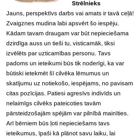
Strēlnieks
Jauns, perspektīvs darbs vai amats ir tavā ceļā!
Zvaigznes mudina labi apsvērt šo iespēju.
Kādam tavam draugam var būt nepieciešama
dzirdīga auss un tieši tu, visticamāk, tiksi
izvēlēts par uzticamības personu. Tavs
padoms un ieteikumi būs tik noderīgi, ka var
būtiski ietekmēt šī cilvēka lēmumus un
skatījumu uz notiekošo, iespējams, no pavisam
citas pozīcijas. Patiesi agresīvs indivīds un
nelaimīgs cilvēks pateicoties tavām
pārsteidzošajām spējām var pilnībā mainīties.
Arī bērniem būs ļoti nepieciešams tavs
ieteikumus, īpaši kā plānot savu laiku, lai