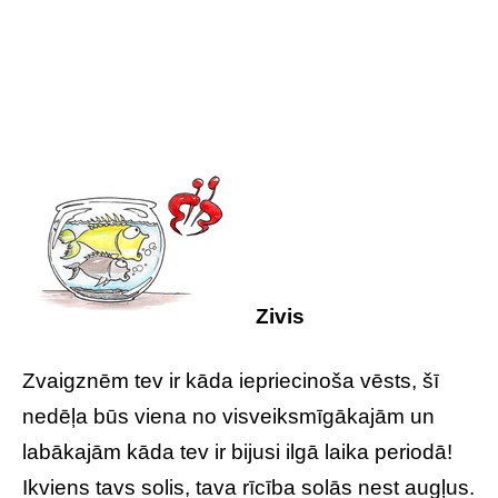
Zivis
Zvaigznēm tev ir kāda iepriecinoša vēsts, šī
nedēļa būs viena no visveiksmīgākajām un
labākajām kāda tev ir bijusi ilgā laika periodā!
Ikviens tavs solis, tava rīcība solās nest augļus.