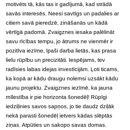
motivēts tā, kās tas ir gadījumā, kad strādā
savās interesēs. Neesi savtīgs un padalies ar
citiem savā pieredzē, zināšanās un kādā
vērtīgā padomā. Zvaigznes iesaka palēlināt
savu rīcības tempu, jo ātrums ne vienmēr ir
pozitīva iezīme, īpaši darba lietās, kas prasa
lielu rūpību un precizitāti. Iespējams, tev
radīsies labas idejas investīcijām. Ļoti ticams,
ka kopā ar kādu draugu nolemsi uzsākt kādu
jaunu projektu. Zvaigznes iezīmē, ka jauna
mīlestība ir pie horizonta šonedēļ! Rūpīgi
iedziļinies savos sapņos, jo tie daudz dziļāk
nekā parasti šonedēļ ietvers kādas slēptās
ziņas. Atpūties un sakopo savas domas.