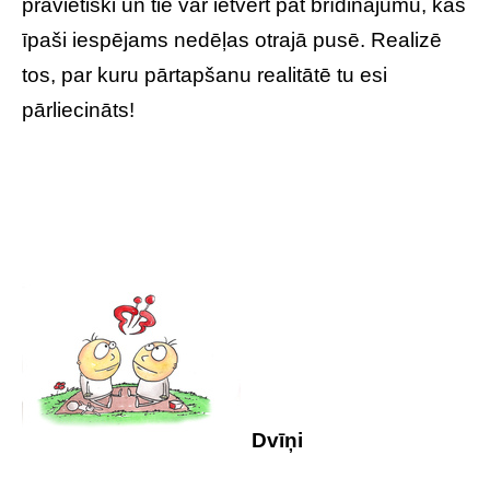
pravietiski un tie var ietvert pat brīdinājumu, kas
īpaši iespējams nedēļas otrajā pusē. Realizē
tos, par kuru pārtapšanu realitātē tu esi
pārliecināts!
Dvīņi