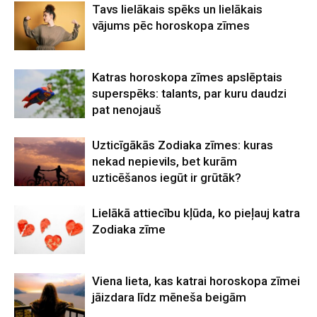
Tavs lielākais spēks un lielākais
vājums pēc horoskopa zīmes
Katras horoskopa zīmes apslēptais
superspēks: talants, par kuru daudzi
pat nenojauš
Uzticīgākās Zodiaka zīmes: kuras
nekad nepievils, bet kurām
uzticēšanos iegūt ir grūtāk?
Lielākā attiecību kļūda, ko pieļauj katra
Zodiaka zīme
Viena lieta, kas katrai horoskopa zīmei
jāizdara līdz mēneša beigām