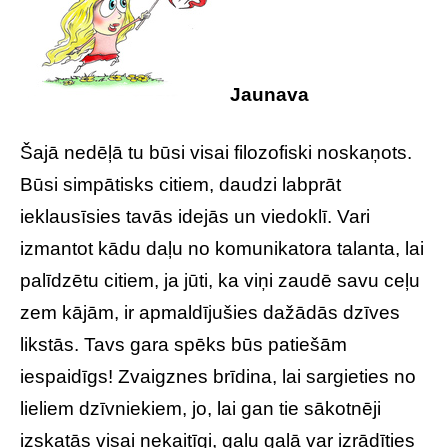
Jaunava
Šajā nedēļā tu būsi visai filozofiski noskaņots.
Būsi simpātisks citiem, daudzi labprāt
ieklausīsies tavās idejās un viedoklī. Vari
izmantot kādu daļu no komunikatora talanta, lai
palīdzētu citiem, ja jūti, ka viņi zaudē savu ceļu
zem kājām, ir apmaldījušies dažādās dzīves
likstās. Tavs gara spēks būs patiešām
iespaidīgs! Zvaigznes brīdina, lai sargieties no
lieliem dzīvniekiem, jo, lai gan tie sākotnēji
izskatās visai nekaitīgi, galu galā var izrādīties