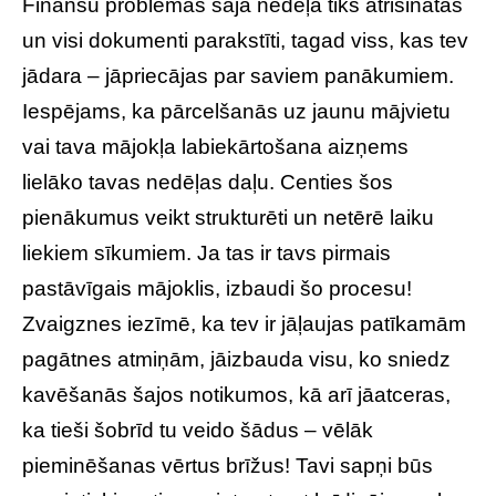
Finansu problēmas šajā nedēļā tiks atrisinātas
un visi dokumenti parakstīti, tagad viss, kas tev
jādara – jāpriecājas par saviem panākumiem.
Iespējams, ka pārcelšanās uz jaunu mājvietu
vai tava mājokļa labiekārtošana aizņems
lielāko tavas nedēļas daļu. Centies šos
pienākumus veikt strukturēti un netērē laiku
liekiem sīkumiem. Ja tas ir tavs pirmais
pastāvīgais mājoklis, izbaudi šo procesu!
Zvaigznes iezīmē, ka tev ir jāļaujas patīkamām
pagātnes atmiņām, jāizbauda visu, ko sniedz
kavēšanās šajos notikumos, kā arī jāatceras,
ka tieši šobrīd tu veido šādus – vēlāk
pieminēšanas vērtus brīžus! Tavi sapņi būs