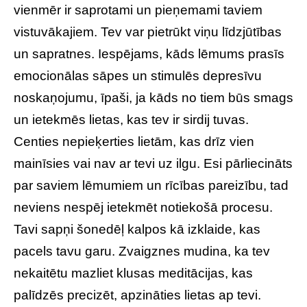
vienmēr ir saprotami un pieņemami taviem
vistuvākajiem. Tev var pietrūkt viņu līdzjūtības
un sapratnes. Iespējams, kāds lēmums prasīs
emocionālas sāpes un stimulēs depresīvu
noskaņojumu, īpaši, ja kāds no tiem būs smags
un ietekmēs lietas, kas tev ir sirdij tuvas.
Centies nepieķerties lietām, kas drīz vien
mainīsies vai nav ar tevi uz ilgu. Esi pārliecināts
par saviem lēmumiem un rīcības pareizību, tad
neviens nespēj ietekmēt notiekošā procesu.
Tavi sapņi šonedēļ kalpos kā izklaide, kas
pacels tavu garu. Zvaigznes mudina, ka tev
nekaitētu mazliet klusas meditācijas, kas
palīdzēs precizēt, apzināties lietas ap tevi.