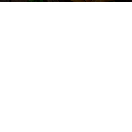
Image by timolina
on Freepik