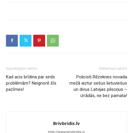
Iepriekšējais raksts
Nākamais raksts
Kad acis brīdina par sirds
Policisti Rēzeknes novada
problēmām? Neignorē šīs
mežā aiztur sešus lietuviešus
pazīmes!
un divus Latvijas pilsoņus –
izrādās, ne bez pamata!
Brivbridis.lv
http://www.brivbridis.lv