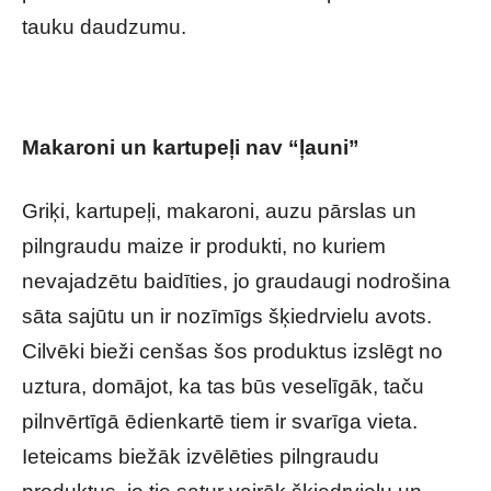
tauku daudzumu.
Makaroni un kartupeļi nav “ļauni”
Griķi, kartupeļi, makaroni, auzu pārslas un
pilngraudu maize ir produkti, no kuriem
nevajadzētu baidīties, jo graudaugi nodrošina
sāta sajūtu un ir nozīmīgs šķiedrvielu avots.
Cilvēki bieži cenšas šos produktus izslēgt no
uztura, domājot, ka tas būs veselīgāk, taču
pilnvērtīgā ēdienkartē tiem ir svarīga vieta.
Ieteicams biežāk izvēlēties pilngraudu