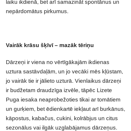
laiku ikdienā, bet arī samazināt spontānus un
nepārdomātus pirkumus.
Vairāk krāsu šķīvī – mazāk tēriņu
Dārzeņi ir viena no vērtīgākajām ikdienas
uztura sastāvdaļām, un jo vecāki mēs kļūstam,
jo vairāk tie ir jālieto uzturā. Vienlaikus dārzeņi
ir budžetam draudzīga izvēle, tāpēc Lizete
Puga iesaka neaprobežoties tikai ar tomātiem
un gurķiem, bet ēdienkartē iekļaut arī burkānus,
kāpostus, kabačus, cukini, kolrābjus un citus
sezonālus vai ilgāk uzglabājamus dārzeņus.