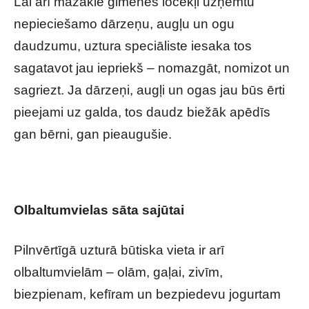
Lai arī mazākie ģimenes locekļi uzņemtu
nepieciešamo dārzeņu, augļu un ogu
daudzumu, uztura speciāliste iesaka tos
sagatavot jau iepriekš – nomazgāt, nomizot un
sagriezt. Ja dārzeņi, augļi un ogas jau būs ērti
pieejami uz galda, tos daudz biežāk apēdīs
gan bērni, gan pieaugušie.
Olbaltumvielas sāta sajūtai
Pilnvērtīgā uzturā būtiska vieta ir arī
olbaltumvielām – olām, gaļai, zivīm,
biezpienam, kefīram un bezpiedevu jogurtam