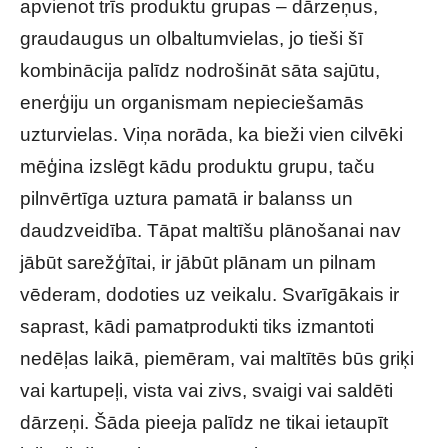
apvienot trīs produktu grupas – dārzeņus,
graudaugus un olbaltumvielas, jo tieši šī
kombinācija palīdz nodrošināt sāta sajūtu,
enerģiju un organismam nepieciešamās
uzturvielas. Viņa norāda, ka bieži vien cilvēki
mēģina izslēgt kādu produktu grupu, taču
pilnvērtīga uztura pamatā ir balanss un
daudzveidība. Tāpat maltīšu plānošanai nav
jābūt sarežģītai, ir jābūt plānam un pilnam
vēderam, dodoties uz veikalu. Svarīgākais ir
saprast, kādi pamatprodukti tiks izmantoti
nedēļas laikā, piemēram, vai maltītēs būs griķi
vai kartupeļi, vista vai zivs, svaigi vai saldēti
dārzeņi. Šāda pieeja palīdz ne tikai ietaupīt