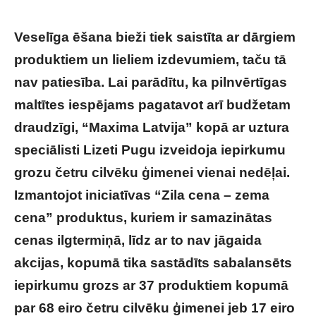
Veselīga ēšana bieži tiek saistīta ar dārgiem
produktiem un lieliem izdevumiem, taču tā
nav patiesība. Lai parādītu, ka pilnvērtīgas
maltītes iespējams pagatavot arī budžetam
draudzīgi, “Maxima Latvija” kopā ar uztura
speciālisti Lizeti Pugu izveidoja iepirkumu
grozu četru cilvēku ģimenei vienai nedēļai.
Izmantojot iniciatīvas “Zila cena – zema
cena” produktus, kuriem ir samazinātas
cenas ilgtermiņā, līdz ar to nav jāgaida
akcijas, kopumā tika sastādīts sabalansēts
iepirkumu grozs ar 37 produktiem kopumā
par 68 eiro četru cilvēku ģimenei jeb 17 eiro