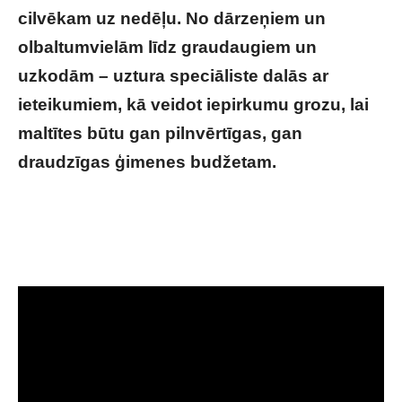
cilvēkam uz nedēļu. No dārzeņiem un
olbaltumvielām līdz graudaugiem un
uzkodām – uztura speciāliste dalās ar
ieteikumiem, kā veidot iepirkumu grozu, lai
maltītes būtu gan pilnvērtīgas, gan
draudzīgas ģimenes budžetam.
Makaroni un
kartupeļi nav ļauni: skaidro uztura
speciāliste