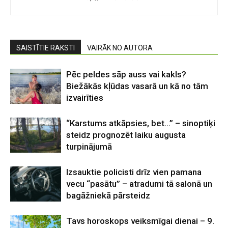
SAISTĪTIE RAKSTI
VAIRĀK NO AUTORA
Pēc peldes sāp auss vai kakls?
Biežākās kļūdas vasarā un kā no tām
izvairīties
“Karstums atkāpsies, bet…” – sinoptiķi
steidz prognozēt laiku augusta
turpinājumā
Izsauktie policisti drīz vien pamana
vecu “pasātu” – atradumi tā salonā un
bagāžniekā pārsteidz
Tavs horoskops veiksmīgai dienai – 9.