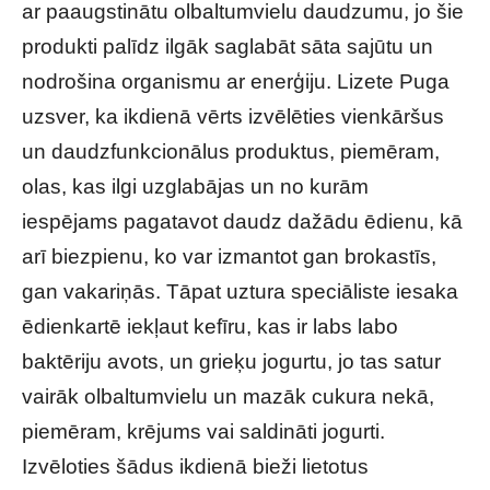
ar paaugstinātu olbaltumvielu daudzumu, jo šie
produkti palīdz ilgāk saglabāt sāta sajūtu un
nodrošina organismu ar enerģiju. Lizete Puga
uzsver, ka ikdienā vērts izvēlēties vienkāršus
un daudzfunkcionālus produktus, piemēram,
olas, kas ilgi uzglabājas un no kurām
iespējams pagatavot daudz dažādu ēdienu, kā
arī biezpienu, ko var izmantot gan brokastīs,
gan vakariņās. Tāpat uztura speciāliste iesaka
ēdienkartē iekļaut kefīru, kas ir labs labo
baktēriju avots, un grieķu jogurtu, jo tas satur
vairāk olbaltumvielu un mazāk cukura nekā,
piemēram, krējums vai saldināti jogurti.
Izvēloties šādus ikdienā bieži lietotus