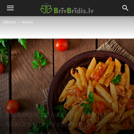
Sākums
Virtuve
Makaroni un kartupeļi nav ļauni:
skaidro uztura speciāliste
Raksta autors
Brivbridis.lv
-
09/06/2026