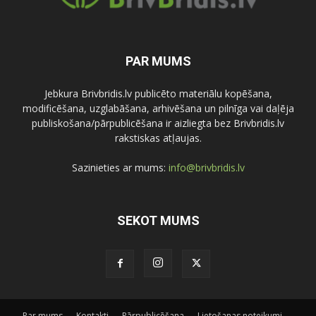
PAR MUMS
Jebkura Brivbridis.lv publicēto materiālu kopēšana,
modificēšana, uzglabāšana, arhivēšana un pilnīga vai daļēja
publiskošana/pārpublicēšana ir aizliegta bez Brivbridis.lv
rakstiskas atļaujas.
Sazinieties ar mums:
info@brivbridis.lv
SEKOT MUMS
Par mums
Kontakti
Pārpublicēšana
Lietošanas noteikumi