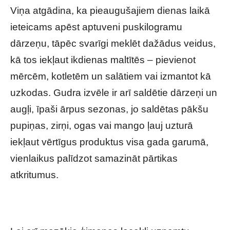
Viņa atgādina, ka pieaugušajiem dienas laikā
ieteicams apēst aptuveni puskilogramu
dārzeņu, tāpēc svarīgi meklēt dažādus veidus,
kā tos iekļaut ikdienas maltītēs – pievienot
mērcēm, kotletēm un salātiem vai izmantot kā
uzkodas. Gudra izvēle ir arī saldētie dārzeņi un
augļi, īpaši ārpus sezonas, jo saldētas pākšu
pupiņas, zirņi, ogas vai mango ļauj uzturā
iekļaut vērtīgus produktus visa gada garumā,
vienlaikus palīdzot samazināt pārtikas
atkritumus.