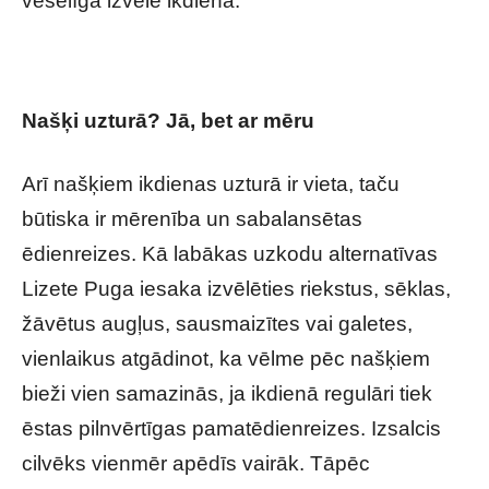
veselīga izvēle ikdienā.
Našķi uzturā? Jā, bet ar mēru
Arī našķiem ikdienas uzturā ir vieta, taču
būtiska ir mērenība un sabalansētas
ēdienreizes. Kā labākas uzkodu alternatīvas
Lizete Puga iesaka izvēlēties riekstus, sēklas,
žāvētus augļus, sausmaizītes vai galetes,
vienlaikus atgādinot, ka vēlme pēc našķiem
bieži vien samazinās, ja ikdienā regulāri tiek
ēstas pilnvērtīgas pamatēdienreizes. Izsalcis
cilvēks vienmēr apēdīs vairāk. Tāpēc