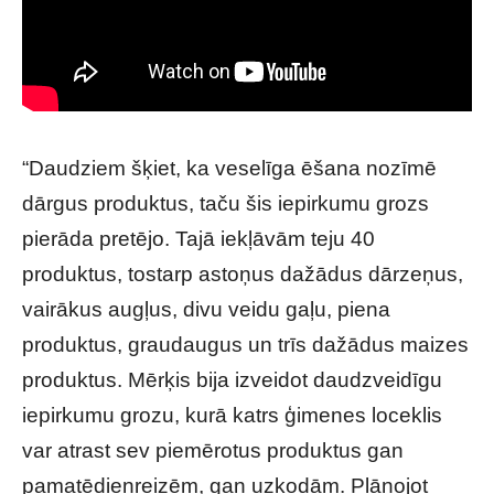
“Daudziem šķiet, ka veselīga ēšana nozīmē
dārgus produktus, taču šis iepirkumu grozs
pierāda pretējo. Tajā iekļāvām teju 40
produktus, tostarp astoņus dažādus dārzeņus,
vairākus augļus, divu veidu gaļu, piena
produktus, graudaugus un trīs dažādus maizes
produktus. Mērķis bija izveidot daudzveidīgu
iepirkumu grozu, kurā katrs ģimenes loceklis
var atrast sev piemērotus produktus gan
pamatēdienreizēm, gan uzkodām. Plānojot