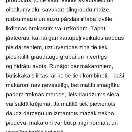
produktus, jo tie satur vairāk šķiedrvielu un
olbaltumvielu, savukārt pilngraudu maize,
rudzu maize un auzu pārslas ir laba izvēle
ikdienas brokastīm vai uzkodām. Tāpat
jāatceras, ka, lai gan kartupeļi veikalos atrodas
pie dārzeņiem, uzturvērtības ziņā tie tiek
pieskaitīti graudaugu grupai un ir vērtīgs
ogļhidrātu avots. Runājot par makaroniem,
būtiskākais ir tas, ar ko tie tiek kombinēti – paši
makaroni nav neveselīgi, bet maltīti smagāku
padara treknas mērces, liels daudzums siera
vai saldā krējuma. Ja maltītē tiek pievienots
daudz dārzeņu un izmantots mazāk trekno
piedevu, makaroni var būt pilnīgi normāla un