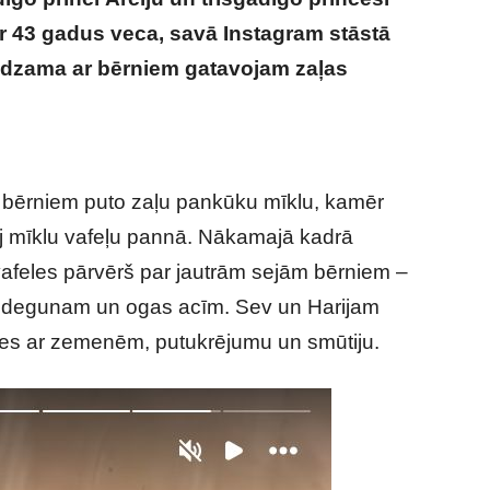
 ir 43 gadus veca, savā Instagram stāstā
redzama ar bērniem gatavojam zaļas
Mārkla sniedz īpašu vēstījumu, parādoties
bērniem puto zaļu pankūku mīklu, kamēr
ej mīklu vafeļu pannā. Nākamajā kadrā
vafeles pārvērš par jautrām sejām bērniem –
vi degunam un ogas acīm. Sev un Harijam
les ar zemenēm, putukrējumu un smūtiju.