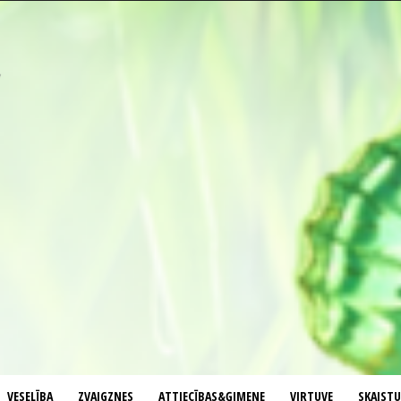
VESELĪBA
ZVAIGZNES
ATTIECĪBAS&ĢIMENE
VIRTUVE
SKAIST