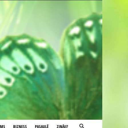
UMS
BIZNESS
PASAULĒ
ZINĀJI?