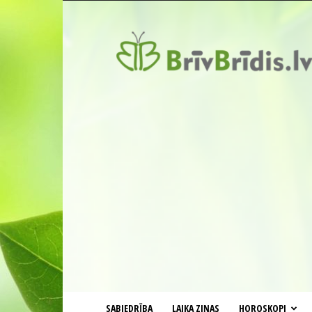
BrīvBrīdis.lv
SABIEDRĪBA
LAIKA ZIŅAS
HOROSKOPI