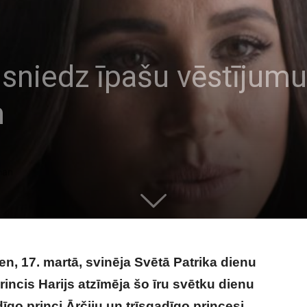
niedz īpašu vēstījumu
m
han
, 17. martā, svinēja Svētā Patrika dienu
ncis Harijs atzīmēja šo īru svētku dienu
go princi Ārčiju un trīsgadīgo princesi