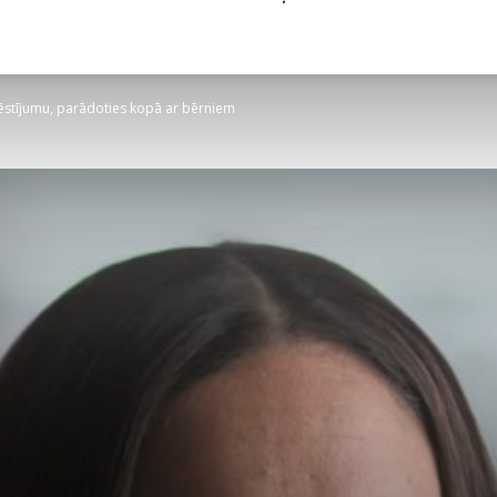
ēstījumu, parādoties kopā ar bērniem