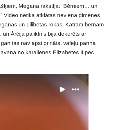
ašķiem, Megana rakstīja: “Bērniem… un
” Video netika atklātas neviena ģimenes
Meganas un Lilibetas rokas. Katram bērnam
 un Ārčija paliktnis bija dekorēts ar
 gan tas nav apstiprināts, vafeļu panna
dāvanā no karalienes Elizabetes II pēc