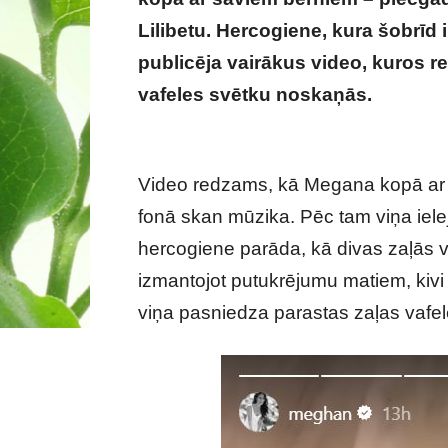
Lilibetu. Hercogiene, kura šobrīd
publicēja vairākus video, kuros 
vafeles svētku noskaņās.
Megana 
kopā ar bērniem
Video redzams, kā Megana kopā ar 
fonā skan mūzika. Pēc tam viņa iel
hercogiene parāda, kā divas zaļās 
izmantojot putukrējumu matiem, ki
viņa pasniedza parastas zaļas vafe