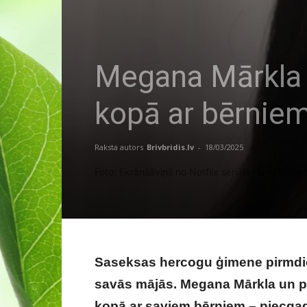
Megana Mārkla s
kopā ar bērnie
Raksta autors
Brivbridis.lv
-
18/03/2025
Foto: Ekrānšāviņš no Netflix seriāla Harry&Meg
Saseksas hercogu ģimene pirmdien
savās mājās. Megana Mārkla un pri
kopā ar saviem bērniem – piecgadī