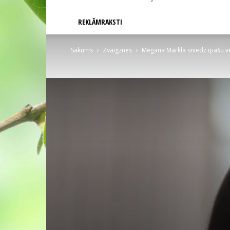
REKLĀMRAKSTI
Sākums
Zvaigznes
Megana Mārkla sniedz īpašu v