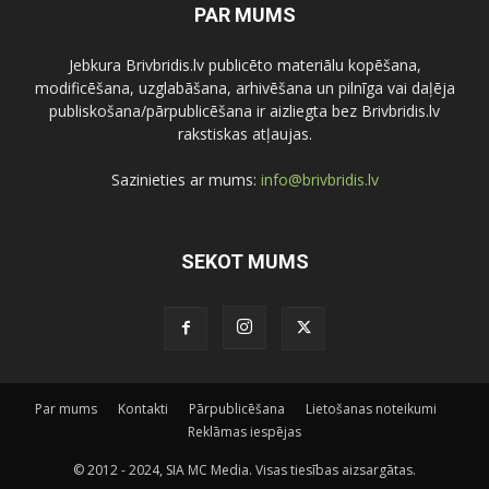
PAR MUMS
Jebkura Brivbridis.lv publicēto materiālu kopēšana,
modificēšana, uzglabāšana, arhivēšana un pilnīga vai daļēja
publiskošana/pārpublicēšana ir aizliegta bez Brivbridis.lv
rakstiskas atļaujas.
Sazinieties ar mums:
info@brivbridis.lv
SEKOT MUMS
Par mums
Kontakti
Pārpublicēšana
Lietošanas noteikumi
Reklāmas iespējas
© 2012 - 2024, SIA MC Media. Visas tiesības aizsargātas.