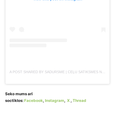
A POST SHARED BY SADURSME | CEĻU SATIKSMES NEGADĪJUMI | DROŠĪBA UZ CEĻA (@SADURSME)
Seko mums arī
soctīklos:
Facebook
,
Instagram
,
X
,
Thread