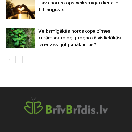
Tavs horoskops veiksmīgai dienai –
10. augusts
Veiksmīgākās horoskopa zīmes:
kurām astrologi prognozē vislielākās
izredzes gūt panākumus?