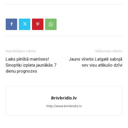
Iepriekšējais raksts
Nākamais raksts
Laiks pilnībā mainīsies!
Jauns vīrietis Latgalē sabojā
Sinoptiķi izplata jaunākās 7
sev visu atlikušo dzīvi
dienu prognozes
Brivbridis.lv
http://www.brivbridis.lv