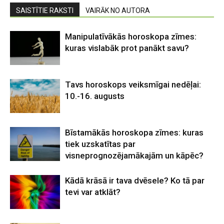
SAISTĪTIE RAKSTI
VAIRĀK NO AUTORA
Manipulatīvākās horoskopa zīmes:
kuras vislabāk prot panākt savu?
Tavs horoskops veiksmīgai nedēļai:
10.-16. augusts
Bīstamākās horoskopa zīmes: kuras
tiek uzskatītas par
visneprognozējamākajām un kāpēc?
Kādā krāsā ir tava dvēsele? Ko tā par
tevi var atklāt?