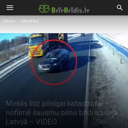
Sākums
Sabiedrība
Mirklis līdz pilnīgai katastrofai –
nofilmē šausmu pilnu brīdi uz ceļa
Latvijā – VIDEO