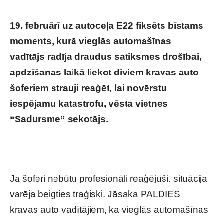
19. februārī uz autoceļa E22 fiksēts bīstams
moments, kurā vieglās automašīnas
vadītājs radīja draudus satiksmes drošībai,
apdzīšanas laikā liekot diviem kravas auto
šoferiem strauji reaģēt, lai novērstu
iespējamu katastrofu, vēsta vietnes
“Sadursme” sekotājs.
Mirklis līdz pilnīgai
katastrofai – nofilmē šausmu pilnu brīdi uz
ceļa Latvijā – VIDEO
Ja šoferi nebūtu profesionāli reaģējuši, situācija
varēja beigties traģiski. Jāsaka PALDIES
kravas auto vadītājiem, ka vieglās automašīnas