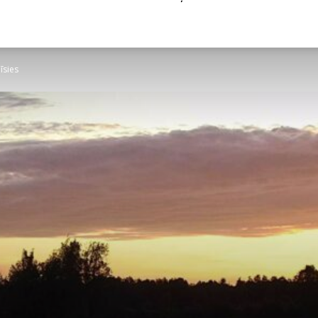
īsies