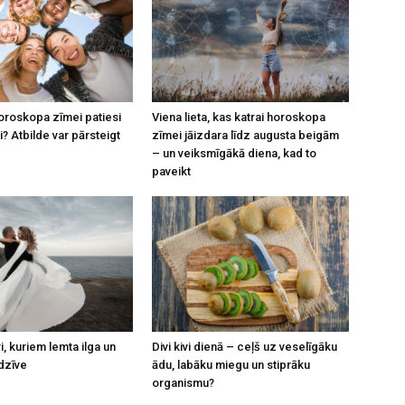
horoskopa zīmei patiesi
Viena lieta, kas katrai horoskopa
? Atbilde var pārsteigt
zīmei jāizdara līdz augusta beigām
– un veiksmīgākā diena, kad to
paveikt
, kuriem lemta ilga un
Divi kivi dienā – ceļš uz veselīgāku
dzīve
ādu, labāku miegu un stiprāku
organismu?