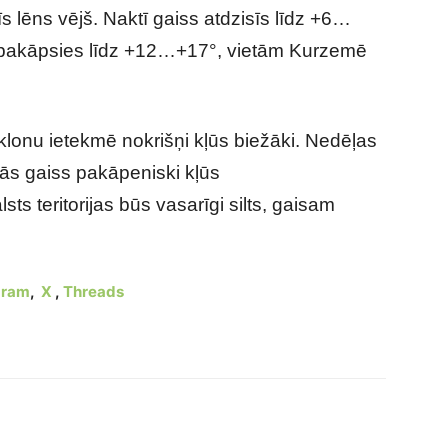
īs lēns vējš. Naktī gaiss atdzisīs līdz +6…
š pakāpsies līdz +12…+17°, vietām Kurzemē
klonu ietekmē nokrišņi kļūs biežāki. Nedēļas
ās gaiss pakāpeniski kļūs
lsts teritorijas būs vasarīgi silts, gaisam
gram
,
X
,
Threads