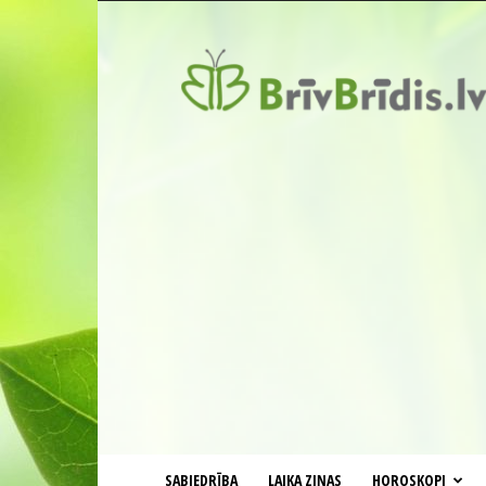
BrīvBrīdis.lv
SABIEDRĪBA
LAIKA ZIŅAS
HOROSKOPI