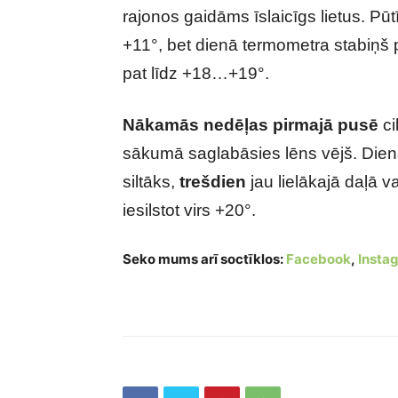
rajonos gaidāms īslaicīgs lietus. Pūt
+11°, bet dienā termometra stabiņ
pat līdz +18…+19°.
Nākamās nedēļas pirmajā pusē
ci
sākumā saglabāsies lēns vējš. Dien
siltāks,
trešdien
jau lielākajā daļā va
iesilstot virs +20°.
Seko mums arī soctīklos:
Facebook
,
Insta