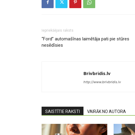
Iepriekšējais raksts
“Ford” automašīnas laimētāja pati pie stūres
nesēdīsies
Brivbridis.lv
http://www.brivbridis.lv
SAISTĪTIE RAKSTI
VAIRĀK NO AUTORA