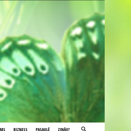
UMS
BIZNESS
PASAULĒ
ZINĀJI?