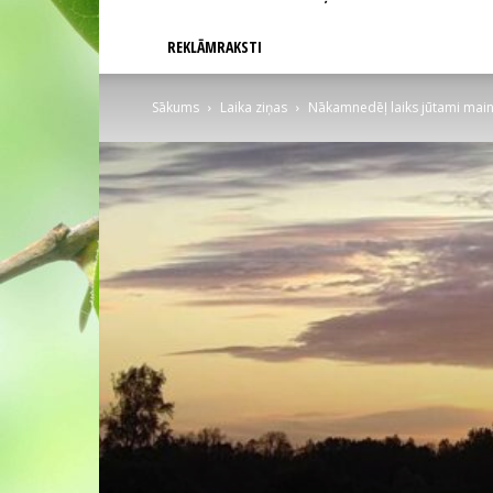
REKLĀMRAKSTI
Sākums
Laika ziņas
Nākamnedēļ laiks jūtami main