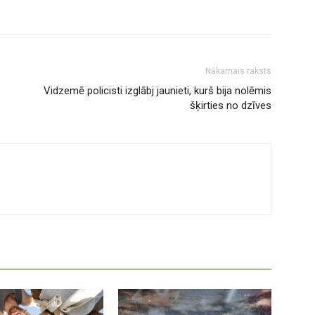
Nākamais raksts
Vidzemē policisti izglābj jaunieti, kurš bija nolēmis
šķirties no dzīves