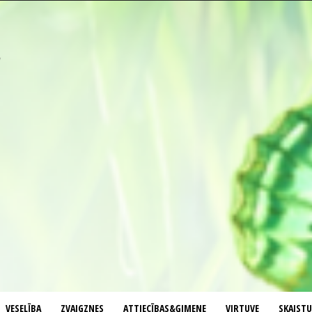
VESELĪBA
ZVAIGZNES
ATTIECĪBAS&ĢIMENE
VIRTUVE
SKAIST