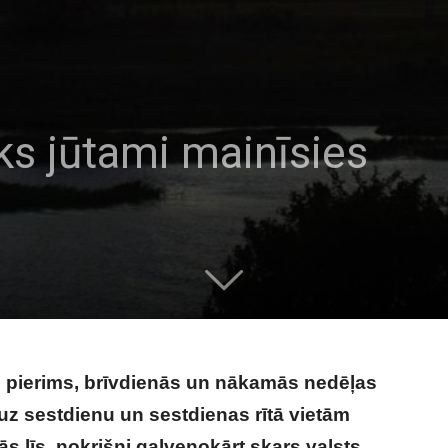
s jūtami mainīsies
 pierims, brīvdienās un nākamās nedēļas
uz sestdienu un sestdienas rītā vietām
 līs, nokrišņi galvenokārt skars valsts