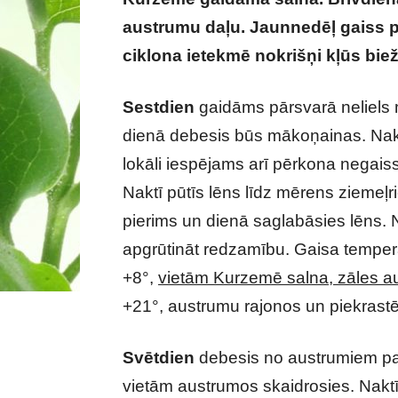
austrumu daļu. Jaunnedēļ gaiss pa
ciklona ietekmē nokrišņi kļūs bie
Sestdien
gaidāms pārsvarā neliels
dienā debesis būs mākoņainas. Nakt
lokāli iespējams arī pērkona negaiss
Naktī pūtīs lēns līdz mērens ziemeļr
pierims un dienā saglabāsies lēns. N
apgrūtināt redzamību. Gaisa temper
+8°,
vietām Kurzemē salna, zāles a
+21°, austrumu rajonos un piekras
Svētdien
debesis no austrumiem pa
vietām austrumos skaidrosies. Naktī