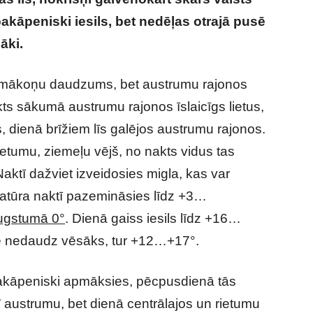
kāpeniski iesils, bet nedēļas otrajā pusē
žāki.
Nākamnedēļ laiks jūtami mainīsies
 mākoņu daudzums, bet austrumu rajonos
s sākumā austrumu rajonos īslaicīgs lietus,
, dienā brīžiem līs galējos austrumu rajonos.
ietumu, ziemeļu vējš, no nakts vidus tas
aktī dažviet izveidosies migla, kas var
atūra naktī pazemināsies līdz +3…
ugstumā 0°
. Dienā gaiss iesils līdz +16…
tē nedaudz vēsāks, tur +12…+17°.
kāpeniski apmāksies, pēcpusdienā tās
 austrumu, bet dienā centrālajos un rietumu