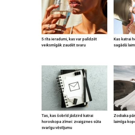
5 rīta ieradumi, kas var palīdzēt
Kas katrai 
veiksmīgāk zaudēt svaru
sagādā laimi
Tas, kas šobrīd jādzird katrai
Zodiaka pāri
horoskopa zīmei: zvaigznes sūta
laimīga kop
svarīgu vēstījumu