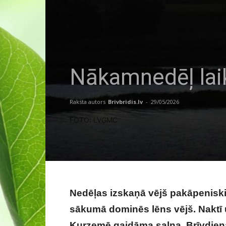
Nākamnedēļ laik
Raksta autors
Brivbridis.lv
-
29/05/2026
FOTO: LVĢMC
Nedēļas izskaņā vējš pakāpeniski
sākumā dominēs lēns vējš. Naktī 
Kurzemē gaidāma salna. Brīvdienās