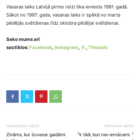
Vasaras laiks Latvijā pirmo reizi tika ieviests 1981. gadā.
Sākot no 1997. gada, vasaras laiks ir spēkā no marta
pēdējās svētdienas līdz oktobra pēdējai svētdienai.
Seko mums arī
soctīklos:
Facebook
,
Instagram
,
X
,
Threads
Iepriekšējais raksts
Nākamais raksts
Zināms, kur šovasar gaidāmi
“Ir tādi, kuri nav iemācami…”