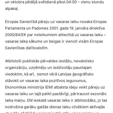
un oktobra pēdējā svētdienā plkst.04:00 – vienu stundu
atpakaļ.
Eiropas Savienībā pāreju uz vasaras laiku nosaka Eiropas
Parlamenta un Padomes 2001. gada 19. janvāra direktīva
2000/84/EK par noteikumiem attiecībā uz vasaras laiku –
vasaras laika sākums un beigas ir vienoti visām Eiropas
Savienības dalībvalstīm.
Atbilstoši publiskās pārvaldes iestāžu, nevalstisko
organizāciju, uzņēmēju un iedzīvotāju paustajam
viedoklim, kā arī, ņemot vērā Latvijas ģeogrāfisko
stāvokli un vasaras laika pozitīvos ieguvumus,
Ekonomikas ministrija (EM) atbalsta ideju veikt pāreju uz
vasaras laiku un tajā palikt pastāvīgi, pārtraucot sezonālo
laika maiņu. EM ieskatā vasaras laiks ir atbilstošāks, jo tas
nodrošina garāku gaišās dienas laiku cilvēkiem aktīvajās