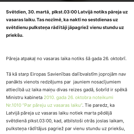
Photo by
Ocean Ng
on
Unsplash
Svētdien, 30. martā,
plkst.03:00 Latvijā notiks pāreja uz
vasaras laiku. Tas nozīmē, ka naktī no sestdienas uz
svētdienu pulksteņa rādītāji jāpagriež vienu stundu uz
priekšu.
Naktī uz svētdienu atkal jāpārgriež pulksteņa
rādītāji!
Pāreja atpakaļ no vasaras laika notiks šā gada 26. oktobrī.
Tā kā starp Eiropas Savienības dalībvalstīm joprojām nav
panākts vienots redzējums par jauniem nosacījumiem
attiecībā uz laika maiņu divas reizes gadā, šobrīd ir spēkā
Ministru kabineta
2010. gada 26. oktobra noteikumi
Nr.1010 “Par pāreju uz vasaras laiku”
. Tie paredz, ka
Latvijā pāreja uz vasaras laiku notiek marta pēdējā
svētdienā plkst.03:00, kad, atbilstoši otrās joslas laikam,
pulksteņa rādītājus pagriež par vienu stundu uz priekšu,