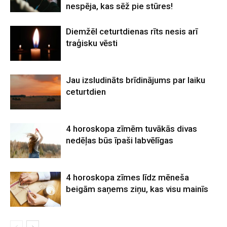
nespēja, kas sēž pie stūres!
Diemžēl ceturtdienas rīts nesis arī
traģisku vēsti
Jau izsludināts brīdinājums par laiku
ceturtdien
4 horoskopa zīmēm tuvākās divas
nedēļas būs īpaši labvēlīgas
4 horoskopa zīmes līdz mēneša
beigām saņems ziņu, kas visu mainīs