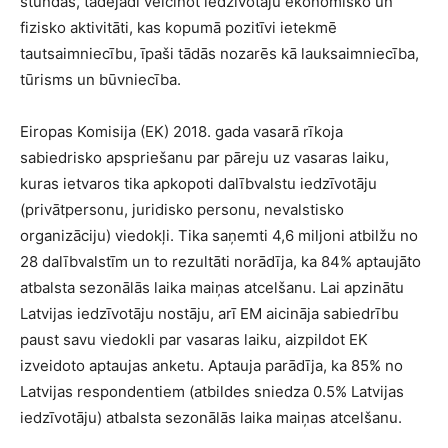
stundās, tādējādi veicinot iedzīvotāju ekonomisko un
fizisko aktivitāti, kas kopumā pozitīvi ietekmē
tautsaimniecību, īpaši tādās nozarēs kā lauksaimniecība,
tūrisms un būvniecība.
Eiropas Komisija (EK) 2018. gada vasarā rīkoja
sabiedrisko apspriešanu par pāreju uz vasaras laiku,
kuras ietvaros tika apkopoti dalībvalstu iedzīvotāju
(privātpersonu, juridisko personu, nevalstisko
organizāciju) viedokļi. Tika saņemti 4,6 miljoni atbilžu no
28 dalībvalstīm un to rezultāti norādīja, ka 84% aptaujāto
atbalsta sezonālās laika maiņas atcelšanu. Lai apzinātu
Latvijas iedzīvotāju nostāju, arī EM aicināja sabiedrību
paust savu viedokli par vasaras laiku, aizpildot EK
izveidoto aptaujas anketu. Aptauja parādīja, ka 85% no
Latvijas respondentiem (atbildes sniedza 0.5% Latvijas
iedzīvotāju) atbalsta sezonālās laika maiņas atcelšanu.