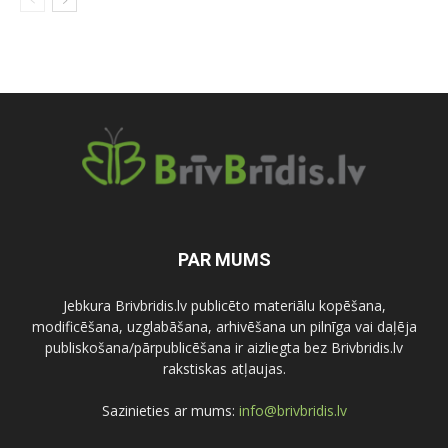
PAR MUMS
Jebkura Brivbridis.lv publicēto materiālu kopēšana,
modificēšana, uzglabāšana, arhivēšana un pilnīga vai daļēja
publiskošana/pārpublicēšana ir aizliegta bez Brivbridis.lv
rakstiskas atļaujas.
Sazinieties ar mums:
info@brivbridis.lv