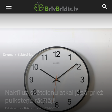
Sākums
Sabiedrība
Naktī uz svētdienu atkal jāpārgriež
pulksteņa rādītāji!
Raksta autors
Brivbridis.lv
-
28/03/2025