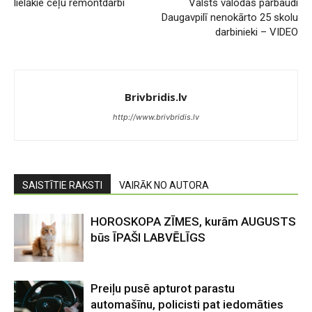
lielākie ceļu remontdarbi
Valsts valodas pārbaudi
Daugavpilī nenokārto 25 skolu
darbinieki – VIDEO
Brivbridis.lv
http://www.brivbridis.lv
SAISTĪTIE RAKSTI
VAIRĀK NO AUTORA
HOROSKOPA ZĪMES, kurām AUGUSTS
būs ĪPAŠI LABVĒLĪGS
Preiļu pusē apturot parastu
automašīnu, policisti pat iedomāties