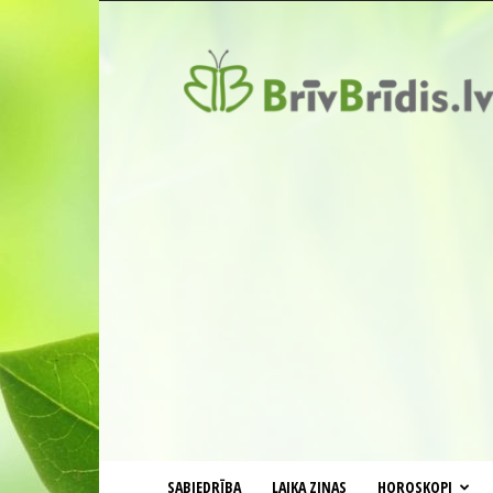
BrīvBrīdis.lv
SABIEDRĪBA
LAIKA ZIŅAS
HOROSKOPI