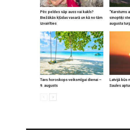
Pēc peldes sāp auss vai kakls?
“Karstums a
Biežākās kļūdas vasarā un kā no tām
sinoptiķi st
izvairīties
augusta tur
Tavs horoskops veiksmīgai dienai –
Latvijā būs
9. augusts
Saules apt