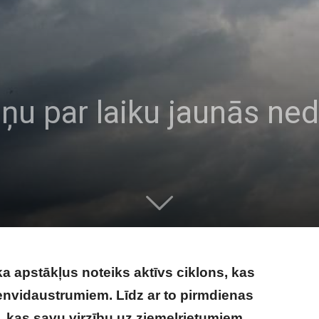
ņu par laiku jaunās ned
a apstākļus noteiks aktīvs ciklons, kas
dienvidaustrumiem. Līdz ar to pirmdienas
a, kas savu virzību uz ziemeļrietumiem