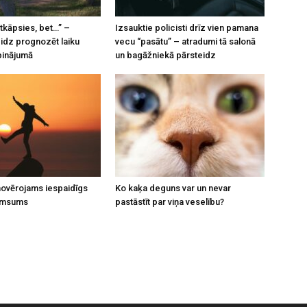
tkāpsies, bet…” –
Izsauktie policisti drīz vien pamana
eidz prognozēt laiku
vecu “pasātu” – atradumi tā salonā
pinājumā
un bagāžniekā pārsteidz
 novērojams iespaidīgs
Ko kaķa deguns var un nevar
umsums
pastāstīt par viņa veselību?