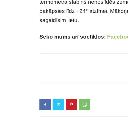
termometra stabiņš nenoslīdēs zemāk
pakāpsies līdz +24° atzīmei. Mākoņu 
sagaidīsim lietu.
Seko mums arī soctīklos:
Facebo