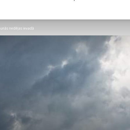
jaunās nedēļas ievadā