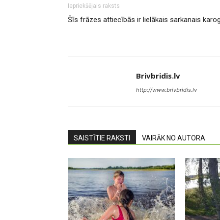
Iepriekšējais raksts
Šīs frāzes attiecībās ir lielākais sarkanais karo
Brivbridis.lv
http://www.brivbridis.lv
SAISTĪTIE RAKSTI
VAIRĀK NO AUTORA