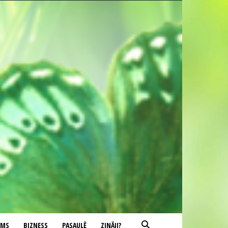
UMS
BIZNESS
PASAULĒ
ZINĀJI?