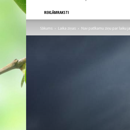
REKLĀMRAKSTI
Sākums
Laika ziņas
Nav patīkamu ziņu par laiku 