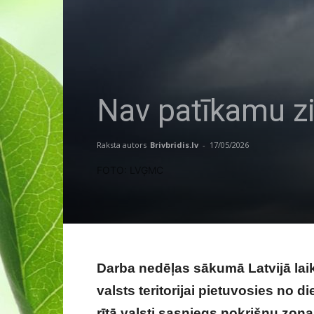
Nav patīkamu zi
Raksta autors
Brivbridis.lv
-
17/05/2026
FOTO: LVĢMC
Darba nedēļas sākumā Latvijā laik
valsts teritorijai pietuvosies no 
rītā valsti sasniegs nokrišņu zon