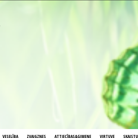
VESELĪBA
ZVAIGZNES
ATTIECĪBAS&ĢIMENE
VIRTUVE
SKAIST