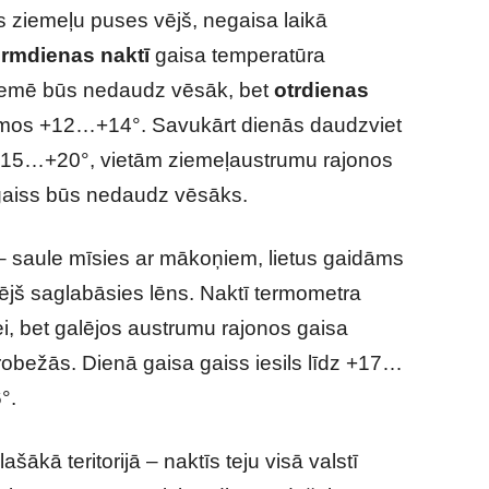
s ziemeļu puses vējš, negaisa laikā
irmdienas naktī
gaisa temperatūra
zemē būs nedaudz vēsāk, bet
otrdienas
umos +12…+14°. Savukārt dienās daudzviet
 +15…+20°, vietām ziemeļaustrumu rajonos
ē gaiss būs nedaudz vēsāks.
 – saule mīsies ar mākoņiem, lietus gaidāms
ējš saglabāsies lēns. Naktī termometra
i, bet galējos austrumu rajonos gaisa
obežās. Dienā gaisa gaiss iesils līdz +17…
°.
lašākā teritorijā – naktīs teju visā valstī