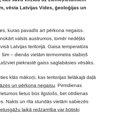
m, vēsta Latvijas Vides, ģeoloģijas un
mu ziņu par laiku jaunās nedēļas ievadā
zes, kuras pavadīs arī pērkona negaiss.
enokārt valsts austrumos, tomēr nedēļās
isā Latvijas teritorijā. Gaisa temperatūra
z šim – dienās vietām termometra stabiņš
udzviet piekrastē gaiss saglabāsies vēsāks.
ies klās mākoņi, kas teritorijas lielākajā daļā
sgāzes un pērkona negaisu
. Pirmdienas
ietumos lietus būs ilgstošs, bet otrdienas
es. Nakts un rīta stundās vietām sabiezēs
lietusgāžu laikā redzamība var būtiski