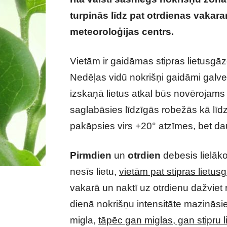
turpinās līdz pat otrdienas vakara
meteoroloģijas centrs.
Nav patīka
Vietām ir gaidāmas stipras lietusgā
Nedēļas vidū nokrišņi gaidāmi galv
izskaņā lietus atkal būs novērojams v
saglabāsies līdzīgās robežās kā līd
pakāpsies virs +20° atzīmes, bet da
Pirmdien
un
otrdien
debesis lielākot
nesīs lietu,
vietām pat stipras lietu
vakarā un naktī uz otrdienu dažviet r
dienā nokrišņu intensitāte mazināsi
migla,
tāpēc gan miglas, gan stipru 