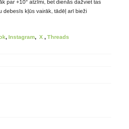
 par +10° atzīmi, bet dienās dažviet tas
debesīs kļūs vairāk, tādēļ arī bieži
ok
,
Instagram
,
X
,
Threads