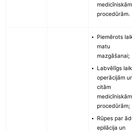
medicīniskām
procedūrām.
Piemērots lai
matu
mazgāšanai;
Labvēlīgs lai
operācijām u
citām
medicīniskām
procedūrām;
Rūpes par ād
epilācija un