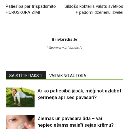
Patiesība par trīspadsmito
Sildošs kokteilis valsts svētkos
HOROSKOPA ZĪMI
+ padomi dzērienu izvēlei
Brivbridis.lv
http://www.brivbridis.lv
SAISTĪTIE RAKSTI
VAIRĀK NO AUTORA
Ar ko patiesībā jāsāk, mēģinot uzlabot
ķermeņa aprises pavasarī?
Ziemas un pavasara āda – vai
nepieciešams mainīt sejas krēmu?