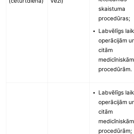
(ceturtdiena)
Vēzī)
skaistuma
procedūras;
Labvēlīgs lai
operācijām u
citām
medicīniskām
procedūrām.
Labvēlīgs lai
operācijām u
citām
medicīniskām
procedūrām;