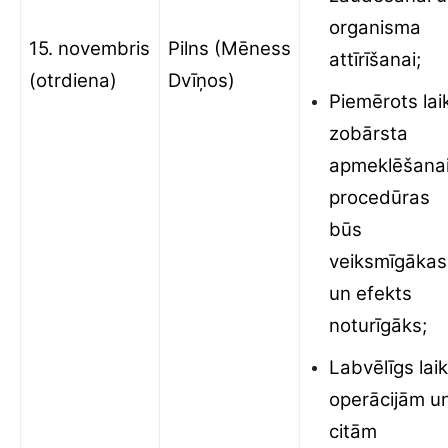
organisma
15. novembris
Pilns (Mēness
attīrīšanai;
(otrdiena)
Dvīņos)
Piemērots lai
zobārsta
apmeklēšanai
procedūras
būs
veiksmīgākas
un efekts
noturīgāks;
Labvēlīgs lai
operācijām u
citām