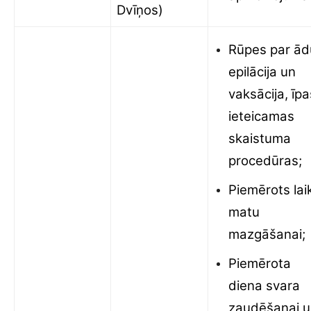
Dvīņos)
Rūpes par ād
epilācija un
vaksācija, īpa
ieteicamas
skaistuma
procedūras;
Piemērots lai
matu
mazgāšanai;
Piemērota
diena svara
zaudēšanai 