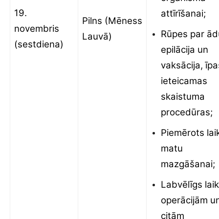
19.
attīrīšanai;
Pilns (Mēness
novembris
Rūpes par ād
Lauvā)
(sestdiena)
epilācija un
vaksācija, īpa
ieteicamas
skaistuma
procedūras;
Piemērots lai
matu
mazgāšanai;
Labvēlīgs lai
operācijām u
citām