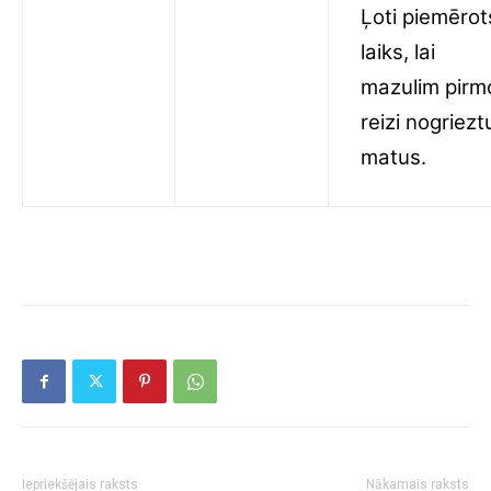
Ļoti piemērot
laiks, lai
mazulim pirm
reizi nogriezt
matus.
Iepriekšējais raksts
Nākamais raksts