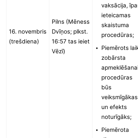
vaksācija, īpa
ieteicamas
Pilns (Mēness
skaistuma
16. novembris
Dvīņos; plkst.
procedūras;
(trešdiena)
16:57 tas ieiet
Piemērots lai
Vēzī)
zobārsta
apmeklēšanai
procedūras
būs
veiksmīgākas
un efekts
noturīgāks;
Piemērota