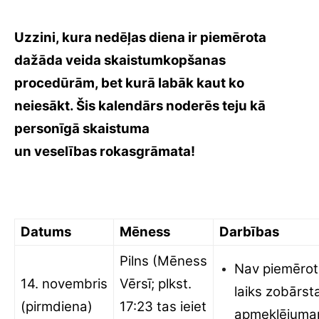
Uzzini, kura nedēļas diena ir piemērota
dažāda veida skaistumkopšanas
procedūrām, bet kurā labāk kaut ko
neiesākt. Šis kalendārs noderēs teju kā
personīgā skaistuma
un veselības rokasgrāmata!
Datums
Mēness
Darbības
Pilns (Mēness
Nav piemērot
14. novembris
Vērsī; plkst.
laiks zobārst
(pirmdiena)
17:23 tas ieiet
apmeklējuma