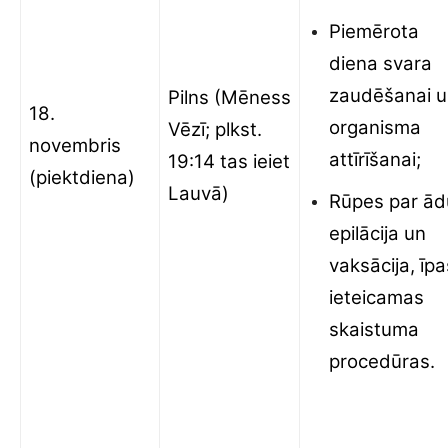
Piemērota
diena svara
zaudēšanai 
Pilns (Mēness
18.
organisma
Vēzī; plkst.
novembris
attīrīšanai;
19:14 tas ieiet
(piektdiena)
Lauvā)
Rūpes par ād
epilācija un
vaksācija, īpa
ieteicamas
skaistuma
procedūras.