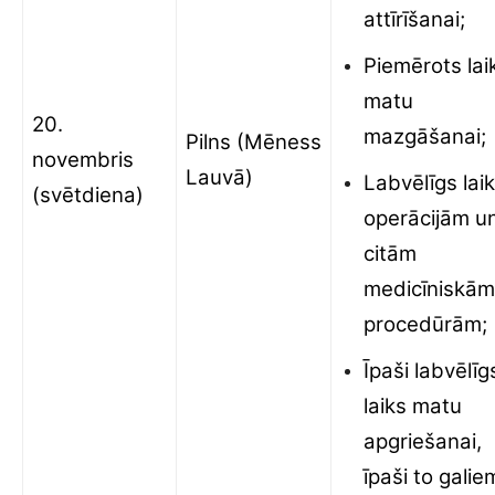
attīrīšanai;
Piemērots lai
matu
20.
mazgāšanai;
Pilns (Mēness
novembris
Lauvā)
Labvēlīgs lai
(svētdiena)
operācijām u
citām
medicīniskām
procedūrām;
Īpaši labvēlīg
laiks matu
apgriešanai,
īpaši to galie