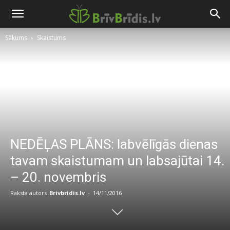
Sākums
Skaistums
NEDĒĻAS PLĀNS: labvēlīgās dienas
tavam skaistumam un labsajūtai 14.
– 20. novembris
Raksta autors
Brivbridis.lv
-
14/11/2016