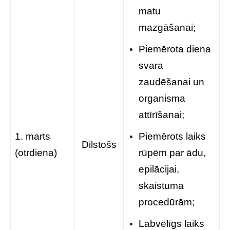
matu
mazgāšanai;
Piemērota diena
svara
zaudēšanai un
organisma
attīrīšanai;
1. marts
Piemērots laiks
Dilstošs
(otrdiena)
rūpēm par ādu,
epilācijai,
skaistuma
procedūrām;
Labvēlīgs laiks