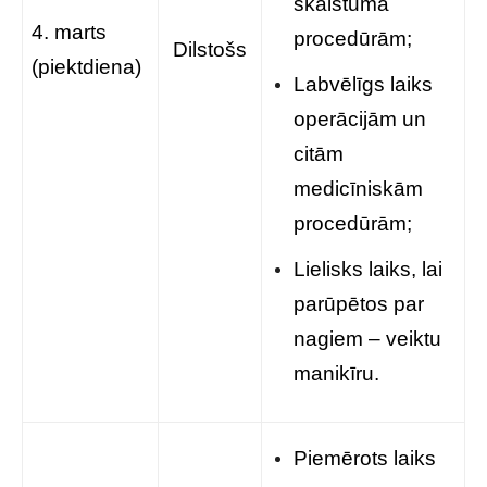
skaistuma
4. marts
procedūrām;
Dilstošs
(piektdiena)
Labvēlīgs laiks
operācijām un
citām
medicīniskām
procedūrām;
Lielisks laiks, lai
parūpētos par
nagiem – veiktu
manikīru.
Piemērots laiks