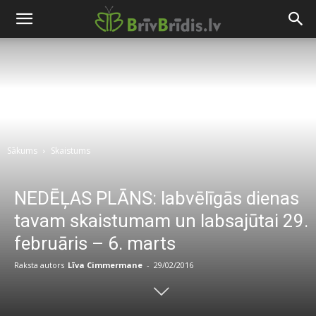
Sākums
Skaistums
NEDĒĻAS PLĀNS: labvēlīgās dienas
tavam skaistumam un labsajūtai 29.
februāris – 6. marts
Raksta autors
Līva Cimmermane
-
29/02/2016