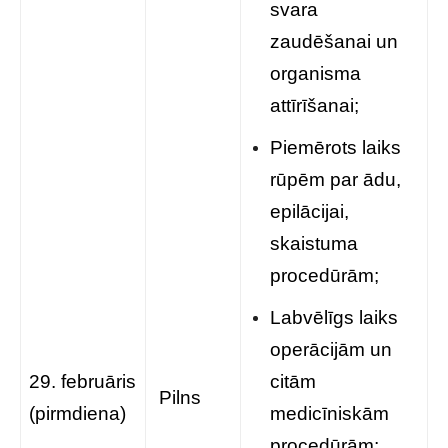
svara
zaudēšanai un
organisma
attīrīšanai;
Piemērots laiks
rūpēm par ādu,
epilācijai,
skaistuma
procedūrām;
Labvēlīgs laiks
operācijām un
29. februāris
citām
Pilns
(pirmdiena)
medicīniskām
procedūrām;