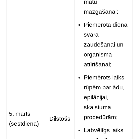
matu
mazgāšanai;
Piemērota diena
svara
zaudēšanai un
organisma
attīrīšanai;
Piemērots laiks
rūpēm par ādu,
epilācijai,
skaistuma
5. marts
procedūrām;
Dilstošs
(sestdiena)
Labvēlīgs laiks