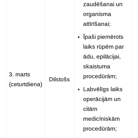
zaudēšanai un
organisma
attīrīšanai;
Īpaši piemērots
laiks rūpēm par
ādu, epilācijai,
skaistuma
3. marts
procedūrām;
Dilstošs
(ceturtdiena)
Labvēlīgs laiks
operācijām un
citām
medicīniskām
procedūrām;