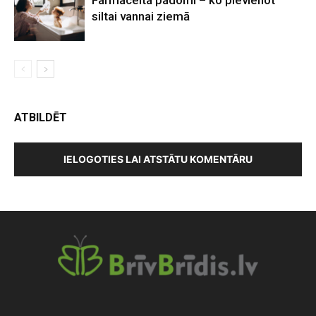
Farmaceita padomi – ko pievienot
siltai vannai ziemā
ATBILDĒT
IELOGOTIES LAI ATSTĀTU KOMENTĀRU