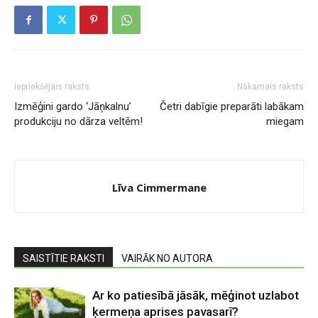
Iepriekšējais raksts
Nākamais raksts
Izmēģini gardo ‘Jāņkalnu’
Četri dabīgie preparāti labākam
produkciju no dārza veltēm!
miegam
Līva Cimmermane
SAISTĪTIE RAKSTI
VAIRĀK NO AUTORA
Ar ko patiesībā jāsāk, mēģinot uzlabot
ķermeņa aprises pavasarī?