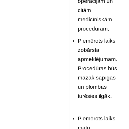
operācijām un
citām
medicīniskām
procedūrām;
Piemērots laiks
zobārsta
apmeklējumam.
Procedūras būs
mazāk sāpīgas
un plombas
turēsies ilgāk.
Piemērots laiks
matu