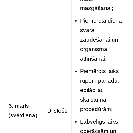
mazgāšanai;
Piemērota diena
svara
zaudēšanai un
organisma
attīrīšanai;
Piemērots laiks
rūpēm par ādu,
epilācijai,
skaistuma
6. marts
procedūrām;
Dilstošs
(svētdiena)
Labvēlīgs laiks
operācijām un