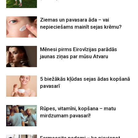
Ziemas un pavasara āda – vai
nepieciešams mainīt sejas krēmu?
Mēnesi pirms Eirovīzijas parādās
jaunas ziņas par mūsu Atvaru
5 biežākās kļūdas sejas ādas kopšanā
pavasarī
Rūpes, vitamīni, kopšana – matu
mirdzumam pavasarī!