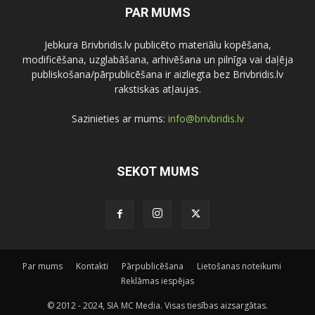
PAR MUMS
Jebkura Brivbridis.lv publicēto materiālu kopēšana,
modificēšana, uzglabāšana, arhivēšana un pilnīga vai daļēja
publiskošana/pārpublicēšana ir aizliegta bez Brivbridis.lv
rakstiskas atļaujas.
Sazinieties ar mums:
info@brivbridis.lv
SEKOT MUMS
Par mums
Kontakti
Pārpublicēšana
Lietošanas noteikumi
Reklāmas iespējas
© 2012 - 2024, SIA MC Media. Visas tiesības aizsargātas.