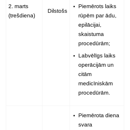
2. marts
Piemērots laiks
Dilstošs
(trešdiena)
rūpēm par ādu,
epilācijai,
skaistuma
procedūrām;
Labvēlīgs laiks
operācijām un
citām
medicīniskām
procedūrām.
Piemērota diena
svara