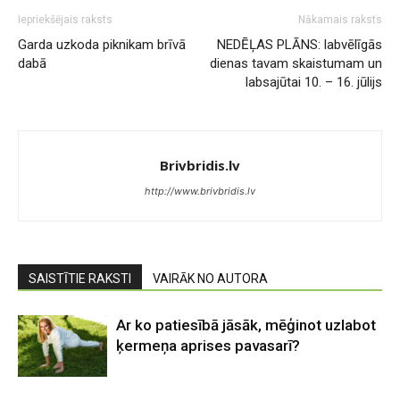
Iepriekšējais raksts
Nākamais raksts
Garda uzkoda piknikam brīvā
NEDĒĻAS PLĀNS: labvēlīgās
dabā
dienas tavam skaistumam un
labsajūtai 10. – 16. jūlijs
Brivbridis.lv
http://www.brivbridis.lv
SAISTĪTIE RAKSTI
VAIRĀK NO AUTORA
Ar ko patiesībā jāsāk, mēģinot uzlabot
ķermeņa aprises pavasarī?