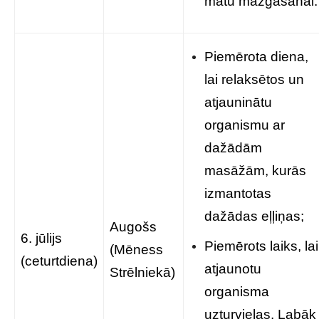
matu mazgāšanai.
Piemērota diena,
lai relaksētos un
atjauninātu
organismu ar
dažādām
masāžām, kurās
izmantotas
dažādas eļļiņas;
Augošs
6. jūlijs
Piemērots laiks, lai
(Mēness
(ceturtdiena)
atjaunotu
Strēlniekā)
organisma
uzturvielas. Labāk