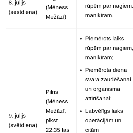
8. jūlijs
rūpēm par nagiem
(Mēness
(sestdiena)
manikīram.
Mežāzī)
Piemērots laiks
rūpēm par nagiem
manikīram;
Piemērota diena
svara zaudēšanai
un organisma
Pilns
attīrīšanai;
(Mēness
Mežāzī,
Labvēlīgs laiks
9. jūlijs
plkst.
operācijām un
(svētdiena)
22:35 tas
citām