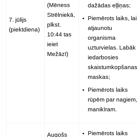
(Mēness
dažādas eļļiņas;
Strēlniekā,
Piemērots laiks, lai
7. jūlijs
plkst.
atjaunotu
(piektdiena)
10:44 tas
organisma
ieiet
uzturvielas. Labāk
Mežāzī)
iedarbosies
skaistumkopšana
maskas;
Piemērots laiks
rūpēm par nagiem
manikīram.
Piemērots laiks
Augošs