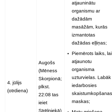
atjauninātu
organismu ar
dažādām
masāžām, kurās
izmantotas
dažādas eļļiņas;
Piemērots laiks, lai
atjaunotu
Augošs
organisma
(Mēness
uzturvielas. Labāk
Skorpionā;
4. jūlijs
iedarbosies
plkst.
(otrdiena)
skaistumkopšana
22:08 tas
maskas;
ieiet
Strēlniekā)
Matu griešana