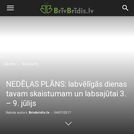
Sākums
Skaistums
NEDĒĻAS PLĀNS: labvēlīgās dienas
tavam skaistumam un labsajūtai 3.
– 9. jūlijs
Raksta autors
Brivbridis.lv
-
04/07/2017