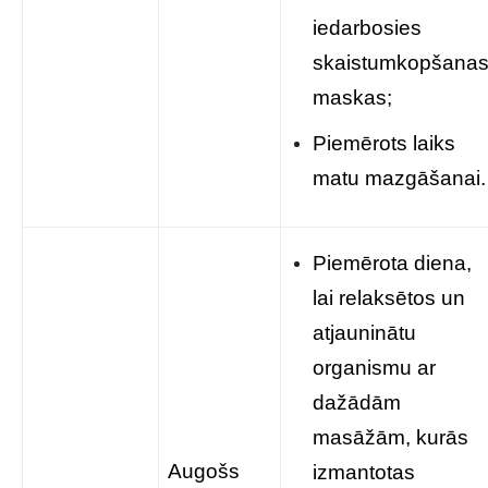
iedarbosies
skaistumkopšana
maskas;
Piemērots laiks
matu mazgāšanai.
Piemērota diena,
lai relaksētos un
atjauninātu
organismu ar
dažādām
masāžām, kurās
Augošs
izmantotas