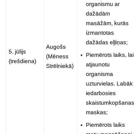
organismu ar
dažādām
masāžām, kurās
izmantotas
dažādas eļļiņas;
Augošs
5. jūlijs
Piemērots laiks, lai
(Mēness
(trešdiena)
atjaunotu
Strēlniekā)
organisma
uzturvielas. Labāk
iedarbosies
skaistumkopšana
maskas;
Piemērots laiks