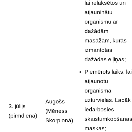
lai relaksētos un
atjauninātu
organismu ar
dažādām
masāžām, kurās
izmantotas
dažādas eļļiņas;
Piemērots laiks, lai
atjaunotu
organisma
uzturvielas. Labāk
Augošs
3. jūlijs
iedarbosies
(Mēness
(pirmdiena)
skaistumkopšana
Skorpionā)
maskas;