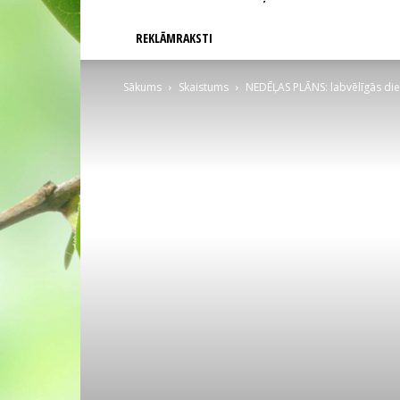
REKLĀMRAKSTI
Sākums
Skaistums
NEDĒĻAS PLĀNS: labvēlīgās dien