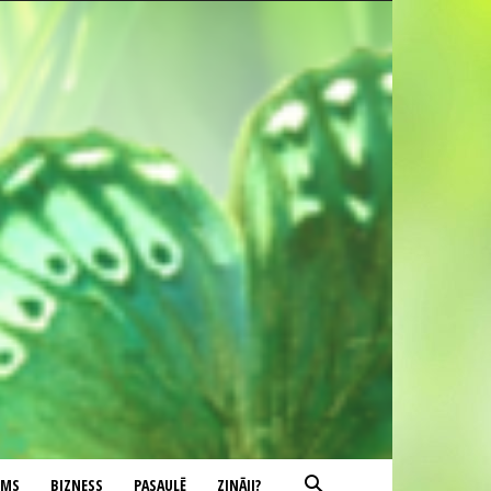
UMS
BIZNESS
PASAULĒ
ZINĀJI?