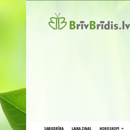
BrīvBrīdis.lv
SABIEDRĪBA
LAIKA ZIŅAS
HOROSKOPI