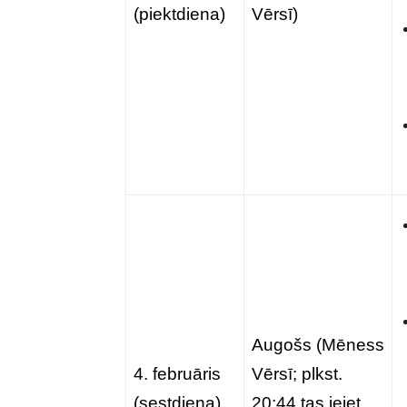
(piektdiena)
Vērsī)
Augošs (Mēness
4. februāris
Vērsī; plkst.
(sestdiena)
20:44 tas ieiet