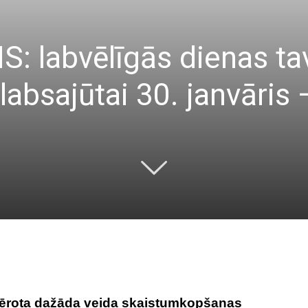
 labvēlīgās dienas t
bsajūtai 30. janvāris –
emērota dažāda veida skaistumkopšanas