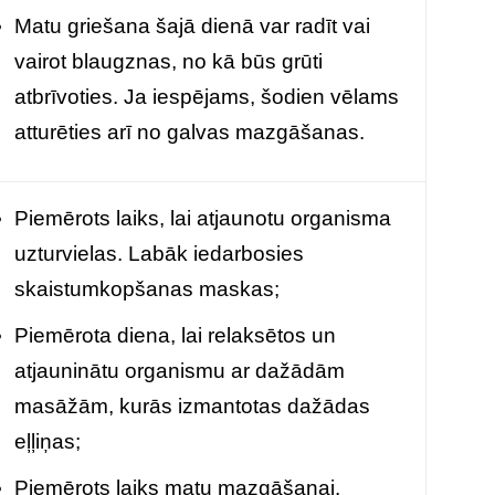
Matu griešana šajā dienā var radīt vai
vairot blaugznas, no kā būs grūti
atbrīvoties. Ja iespējams, šodien vēlams
atturēties arī no galvas mazgāšanas.
Piemērots laiks, lai atjaunotu organisma
uzturvielas. Labāk iedarbosies
skaistumkopšanas maskas;
Piemērota diena, lai relaksētos un
atjauninātu organismu ar dažādām
masāžām, kurās izmantotas dažādas
eļļiņas;
Piemērots laiks matu mazgāšanai.