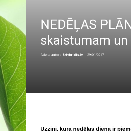
NEDĒĻAS PLĀNS:
skaistumam un la
Raksta autors
Brivbridis.lv
-
29/01/2017
Uzzini, kura nedēļas diena ir pi