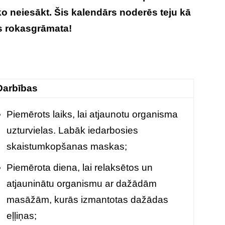
o neiesākt. Šis kalendārs noderēs teju kā
s rokasgrāmata!
Darbības
Piemērots laiks, lai atjaunotu organisma
uzturvielas. Labāk iedarbosies
skaistumkopšanas maskas;
Piemērota diena, lai relaksētos un
atjauninātu organismu ar dažādām
masāžām, kurās izmantotas dažādas
eļļiņas;