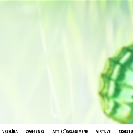
VESELĪBA
ZVAIGZNES
ATTIECĪBAS&ĢIMENE
VIRTUVE
SKAIST