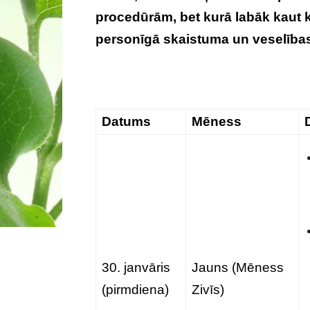
procedūrām, bet kurā labāk kaut k
personīgā skaistuma un veselība
Datums
Mēness
30. janvāris
Jauns (Mēness
(pirmdiena)
Zivīs)