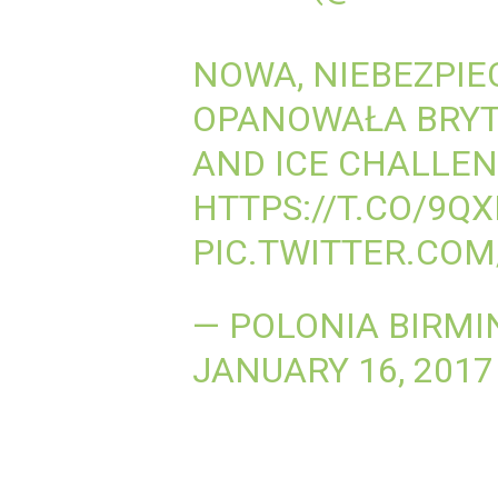
NOWA, NIEBEZPI
OPANOWAŁA BRYTY
AND ICE CHALLEN
HTTPS://T.CO/9Q
PIC.TWITTER.CO
— POLONIA BIRM
JANUARY 16, 2017