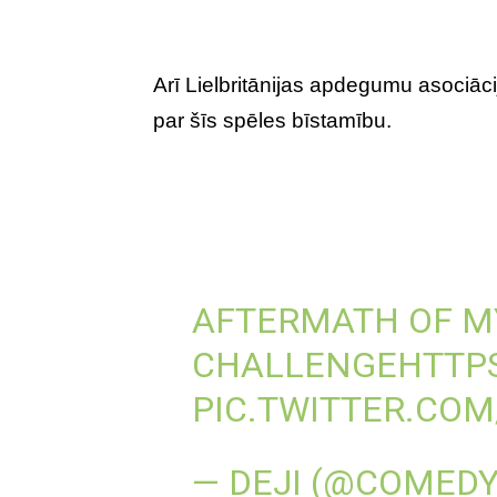
Arī Lielbritānijas apdegumu asociāci
par šīs spēles bīstamību.
AFTERMATH OF MY
CHALLENGE
HTTPS
PIC.TWITTER.COM
— DEJI (@COMED