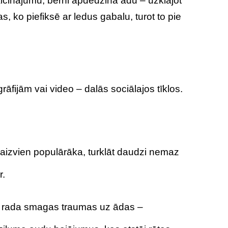
aicinājumu, bērni apdedzina ādu – uzklājot
, ko piefiksē ar ledus gabalu, turot to pie
āfijām vai video – dalās sociālajos tīklos.
 aizvien populārāka, turklāt daudzi nemaz
r.
a rada smagas traumas uz ādas –