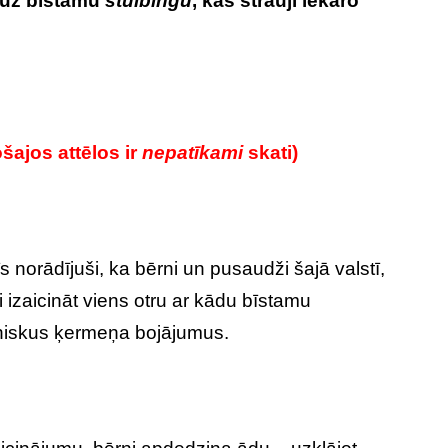
 uz bīstamu
stulbingu
, kas strauji iekaro
šajos attēlos ir
nepatīkami
skati)
 norādījuši, ka bērni un pusaudži šajā valstī,
i izaicināt viens otru ar kādu bīstamu
zeniskus ķermeņa bojājumus.