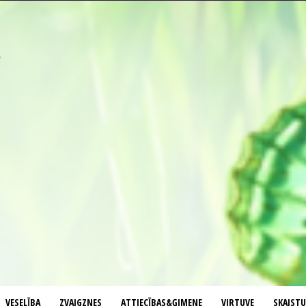
VESELĪBA
ZVAIGZNES
ATTIECĪBAS&ĢIMENE
VIRTUVE
SKAIST