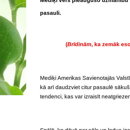
Mediķi vērš pieaugušo uzmanību
pasauli.
(
Brīdinām
, ka zemāk eso
Mediķi Amerikas Savienotajās Valstīs
kā arī daudzviet citur pasaulē sākuš
tendenci, kas var izraisīt neatgrie