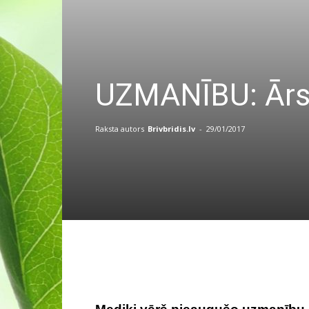
UZMANĪBU: Ārsti
Raksta autors
Brivbridis.lv
-
29/01/2017