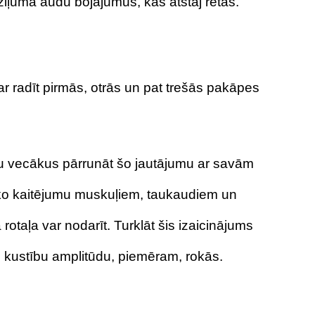
iļuma audu bojājumus, kas atstāj rētas.
ar radīt pirmās, otrās un pat trešās pakāpes
žu vecākus pārrunāt šo jautājumu ar savām
sko kaitējumu muskuļiem, taukaudiem un
otaļa var nodarīt. Turklāt šis izaicinājums
tu kustību amplitūdu, piemēram, rokās.