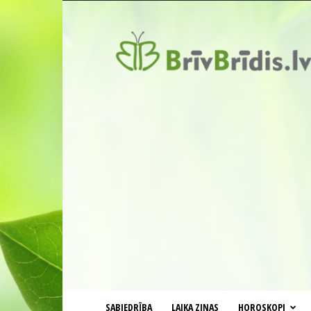
BrīvBrīdis.lv
SABIEDRĪBA
LAIKA ZIŅAS
HOROSKOPI