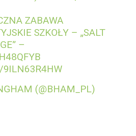
ECZNA ZABAWA
JSKIE SZKOŁY – „SALT
GE” –
XH48QFYB
M/9ILN63R4HW
INGHAM (@BHAM_PL)