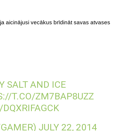
ja aicinājusi vecākus brīdināt savas atvases
 SALT AND ICE
://T.CO/ZM7BAP8UZZ
/DQXRIFAGCK
YGAMER)
JULY 22, 2014