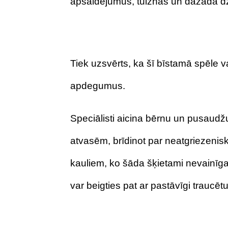
apsaldējumus, tulznas un dažāda dz
Tiek uzsvērts, ka šī bīstamā spēle v
apdegumus.
Speciālisti aicina bērnu un pusaud
atvasēm, brīdinot par neatgriezeni
kauliem, ko šāda šķietami nevainīga r
var beigties pat ar pastāvīgi traucē