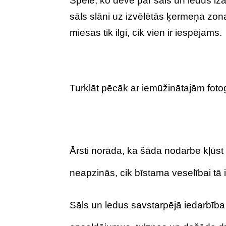
Spēlē, ko dēvē par sāls un ledus iz
sāls slāni uz izvēlētās ķermeņa zonas
miesas tik ilgi, cik vien ir iespējams.
Turklāt pēcāk ar iemūžinātajām fotogr
Ārsti norāda, ka šāda nodarbe kļūst
neapzinās, cik bīstama veselībai tā i
Sāls un ledus savstarpējā iedarbīb