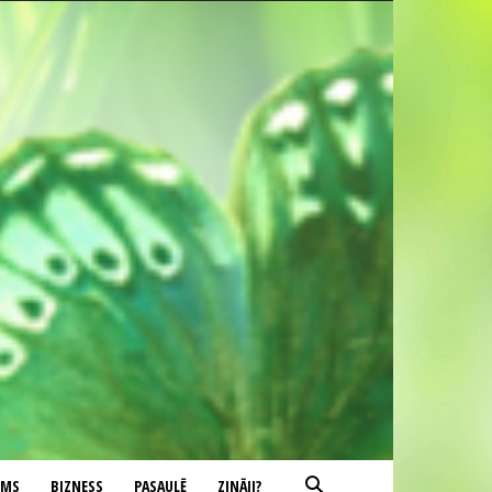
UMS
BIZNESS
PASAULĒ
ZINĀJI?