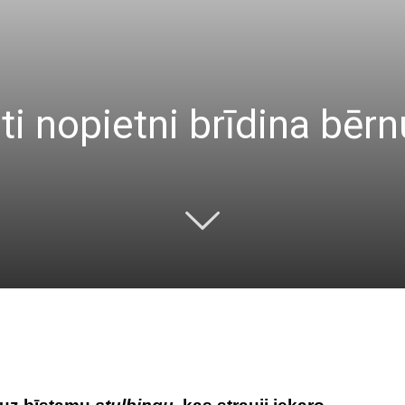
 nopietni brīdina bēr