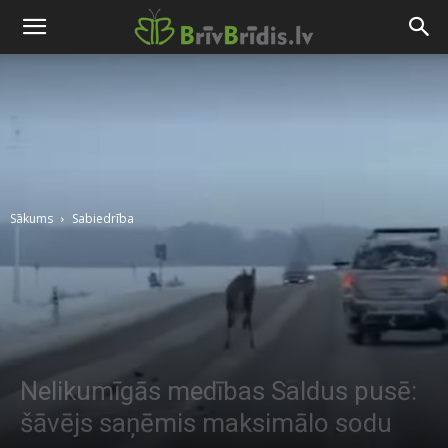
Sākums
Sabiedrība
Nelikumīgās medības Saldus pusē:
šāvējs saņēmis maksimālo sodu