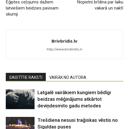
Ēģiptes ceļojums dažiem
Nopietni brīdina par laiku
latviešiem beidzies pavisam
vakarā un naktī
skumji
Brivbridis.lv
http://www.brivbridis.lv
SAISTĪTIE RAKSTI
VAIRĀK NO AUTORA
Latgalē vairākiem kungiem bēdīgi
beidzas mēģinājums atkārtot
deviņdesmito gadu metodes
Trešdiena nesusi traģiskas vēstis no
Siguldas puses