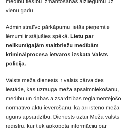
medību tiesību izmantošanas aizliegumu uz
vienu gadu.
Administratīvo pārkāpumu lietās pieņemtie
lēmumi ir stājušies spēkā.
Lietu par
nelikumīgajām staltbriežu medībām
kriminālprocesa ietvaros izskata Valsts
policija.
Valsts meža dienests ir valsts pārvaldes
iestāde, kas uzrauga meža apsaimniekošanu,
medību un dabas aizsardzības reglamentējošo
normatīvo aktu ievērošanu, kā arī īsteno meža
uguns apsardzību. Dienests uztur Meža valsts
reģistru, kur tiek apkopota informāciju par