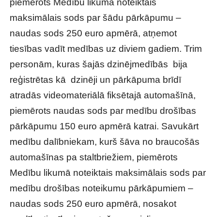
piemērots Medību likumā noteiktais
maksimālais sods par šādu pārkāpumu –
naudas sods 250 euro apmērā, atņemot
tiesības vadīt medības uz diviem gadiem. Trim
personām, kuras šajās dzinējmedībās bija
reģistrētas kā dzinēji un pārkāpuma brīdī
atradās videomateriālā fiksētajā automašīnā,
piemērots naudas sods par medību drošības
pārkāpumu 150 euro apmērā katrai. Savukārt
medību dalībniekam, kurš šāva no braucošās
automašīnas pa staltbriežiem, piemērots
Medību likumā noteiktais maksimālais sods par
medību drošības noteikumu pārkāpumiem –
naudas sods 250 euro apmērā, nosakot