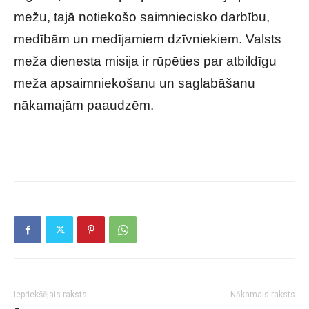
mežu, tajā notiekošo saimniecisko darbību,
medībām un medījamiem dzīvniekiem. Valsts
meža dienesta misija ir rūpēties par atbildīgu
meža apsaimniekošanu un saglabāšanu
nākamajām paaudzēm.
Iepriekšējais raksts
Nākamais raksts