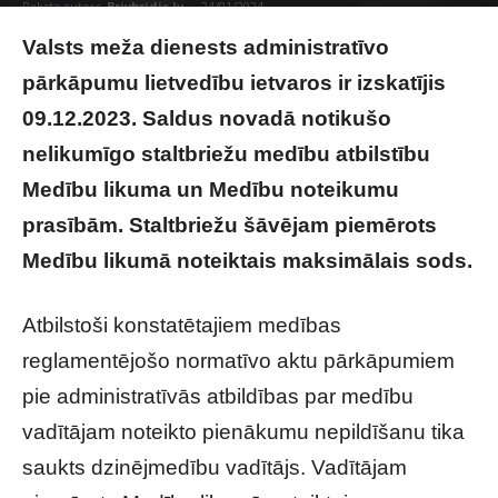
Raksta autors
Brivbridis.lv
-
24/01/2024
Valsts meža dienests administratīvo
pārkāpumu lietvedību ietvaros ir izskatījis
09.12.2023. Saldus novadā notikušo
nelikumīgo staltbriežu medību atbilstību
Medību likuma un Medību noteikumu
prasībām. Staltbriežu šāvējam piemērots
Medību likumā noteiktais maksimālais sods.
Atbilstoši konstatētajiem medības
reglamentējošo normatīvo aktu pārkāpumiem
pie administratīvās atbildības par medību
vadītājam noteikto pienākumu nepildīšanu tika
saukts dzinējmedību vadītājs. Vadītājam