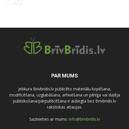
PAR MUMS
Jebkura Brivbridis.lv publicēto materiālu kopēšana,
modificēšana, uzglabāšana, arhivēšana un pilnīga vai daļēja
publiskošana/pārpublicēšana ir aizliegta bez Brivbridis.lv
rakstiskas atļaujas.
Sazinieties ar mums:
info@brivbridis.lv