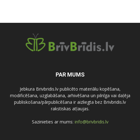
PAR MUMS
Jebkura Brivbridis.lv publicēto materiālu kopēšana,
modificēšana, uzglabāšana, arhivēšana un pilnīga vai daļēja
publiskošana/pārpublicēšana ir aizliegta bez Brivbridis.lv
rakstiskas atļaujas.
Sazinieties ar mums:
info@brivbridis.lv