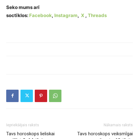
Seko mums arī
soctīklos:
Facebook
,
Instagram
,
X
,
Threads
Iepriekšējais raksts
Nākamais raksts
Tavs horoskops lieliskai
Tavs horoskops veiksmīgai