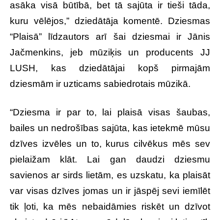
asāka visā būtībā, bet tā sajūta ir tieši tāda,
kuru vēlējos,” dziedātāja komentē. Dziesmas
“Plaisā” līdzautors arī šai dziesmai ir Jānis
Jačmenkins, jeb mūziķis un producents JJ
LUSH, kas dziedātājai kopš pirmajām
dziesmām ir uzticams sabiedrotais mūzikā.
“Dziesma ir par to, lai plaisā visas šaubas,
bailes un nedrošības sajūta, kas ietekmē mūsu
dzīves izvēles un to, kurus cilvēkus mēs sev
pielaižam klāt. Lai gan daudzi dziesmu
savienos ar sirds lietām, es uzskatu, ka plaisāt
var visas dzīves jomas un ir jāspēj sevi iemīlēt
tik ļoti, ka mēs nebaidāmies riskēt un dzīvot