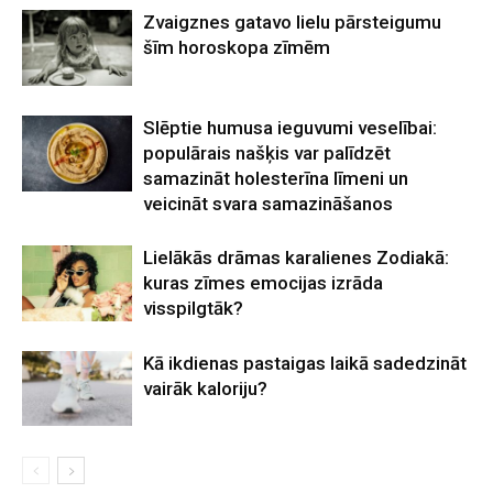
Zvaigznes gatavo lielu pārsteigumu
šīm horoskopa zīmēm
Slēptie humusa ieguvumi veselībai:
populārais našķis var palīdzēt
samazināt holesterīna līmeni un
veicināt svara samazināšanos
Lielākās drāmas karalienes Zodiakā:
kuras zīmes emocijas izrāda
visspilgtāk?
Kā ikdienas pastaigas laikā sadedzināt
vairāk kaloriju?