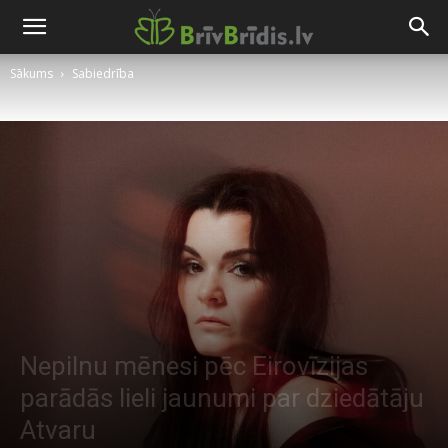
Sākums
Sabiedrība
Nepilnu mēnesi pēc Eirovīzijas
parādās lieli jaunumi par dziedātāju
Atvaru