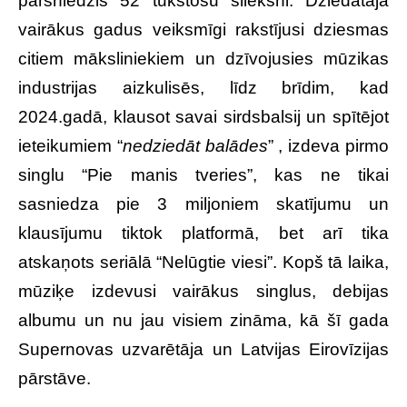
pārsniedzis 52 tūkstošu slieksni. Dziedātāja
vairākus gadus veiksmīgi rakstījusi dziesmas
citiem māksliniekiem un dzīvojusies mūzikas
industrijas aizkulisēs, līdz brīdim, kad
2024.gadā, klausot savai sirdsbalsij un spītējot
ieteikumiem “
nedziedāt
balādes
” , izdeva pirmo
singlu “Pie manis tveries”, kas ne tikai
sasniedza pie 3 miljoniem skatījumu un
klausījumu tiktok platformā, bet arī tika
atskaņots seriālā “Nelūgtie viesi”. Kopš tā laika,
mūziķe izdevusi vairākus singlus, debijas
albumu un nu jau visiem zināma, kā šī gada
Supernovas uzvarētāja un Latvijas Eirovīzijas
pārstāve.