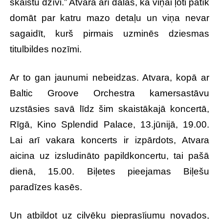
skaistu dzīvi.” Atvara arī dalās, ka viņai ļoti patīk
domāt par katru mazo detaļu un viņa nevar
sagaidīt, kurš pirmais uzminēs dziesmas
titulbildes nozīmi.
Ar to gan jaunumi nebeidzas. Atvara, kopā ar
Baltic Groove Orchestra kamersastāvu
uzstāsies savā līdz šim skaistākajā koncertā,
Rīgā, Kino Splendid Palace, 13.jūnijā, 19.00.
Lai arī vakara koncerts ir izpārdots, Atvara
aicina uz izsludināto papildkoncertu, tai pašā
dienā, 15.00. Biļetes pieejamas Biļešu
paradīzes kasēs.
Un atbildot uz cilvēku pieprasījumu novados,