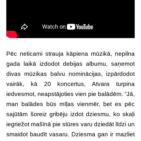
Pēc neticami strauja kāpiena mūzikā, nepilna
gada laikā izdodot debijas albumu, saņemot
divas mūzikas balvu nominācijas, izpārdodot
vairāk, kā 20 koncertus, Atvara turpina
iedvesmot, neapstājoties vien pie balādēm. “Jā,
man balādes būs mīļas vienmēr, bet es pēc
sajūtām šoreiz gribēju izdot dziesmu, ko skaļi
iegriežot mašīnā pie stūres varu dziedāt līdzi un
smaidot baudīt vasaru. Dziesma gan ir mazliet