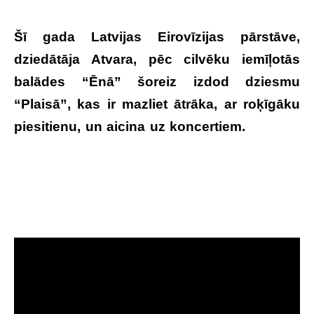
Šī gada Latvijas Eirovīzijas pārstāve,
dziedātāja Atvara, pēc cilvēku iemīļotās
balādes “Ēnā” šoreiz izdod dziesmu
“Plaisā”, kas ir mazliet ātrāka, ar roķīgāku
piesitienu, un aicina uz koncertiem.
Nepilnu
mēnesi pēc Eirovīzijas parādās lieli jaunumi
par dziedātāju Atvaru