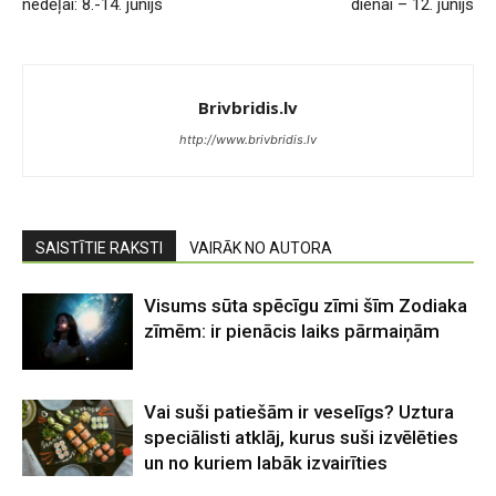
nedēļai: 8.-14. jūnijs
dienai – 12. jūnijs
Brivbridis.lv
http://www.brivbridis.lv
SAISTĪTIE RAKSTI
VAIRĀK NO AUTORA
Visums sūta spēcīgu zīmi šīm Zodiaka
zīmēm: ir pienācis laiks pārmaiņām
Vai suši patiešām ir veselīgs? Uztura
speciālisti atklāj, kurus suši izvēlēties
un no kuriem labāk izvairīties