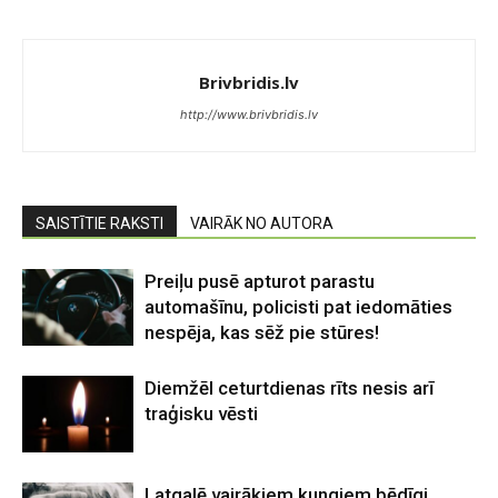
Brivbridis.lv
http://www.brivbridis.lv
SAISTĪTIE RAKSTI
VAIRĀK NO AUTORA
Preiļu pusē apturot parastu
automašīnu, policisti pat iedomāties
nespēja, kas sēž pie stūres!
Diemžēl ceturtdienas rīts nesis arī
traģisku vēsti
Latgalē vairākiem kungiem bēdīgi