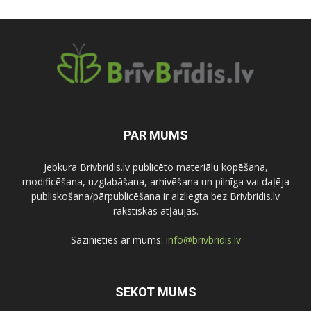
PAR MUMS
Jebkura Brivbridis.lv publicēto materiālu kopēšana,
modificēšana, uzglabāšana, arhivēšana un pilnīga vai daļēja
publiskošana/pārpublicēšana ir aizliegta bez Brivbridis.lv
rakstiskas atļaujas.
Sazinieties ar mums:
info@brivbridis.lv
SEKOT MUMS