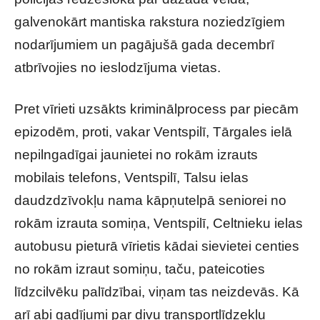
galvenokārt mantiska rakstura noziedzīgiem
nodarījumiem un pagājušā gada decembrī
atbrīvojies no ieslodzījuma vietas.
Pret vīrieti uzsākts kriminālprocess par piecām
epizodēm, proti, vakar Ventspilī, Tārgales ielā
nepilngadīgai jaunietei no rokām izrauts
mobilais telefons, Ventspilī, Talsu ielas
daudzdzīvokļu nama kāpņutelpā seniorei no
rokām izrauta somiņa, Ventspilī, Celtnieku ielas
autobusu pieturā vīrietis kādai sievietei centies
no rokām izraut somiņu, taču, pateicoties
līdzcilvēku palīdzībai, viņam tas neizdevās. Kā
arī abi gadījumi par divu transportlīdzekļu