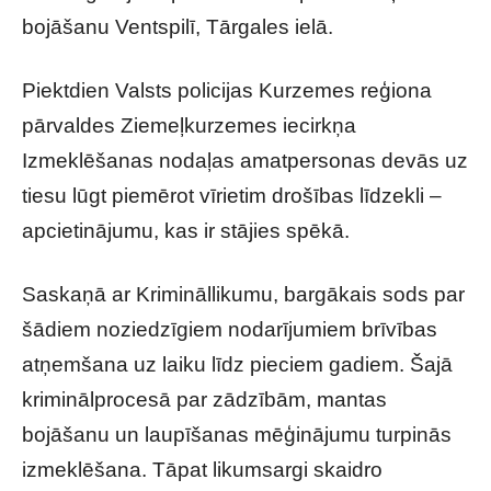
bojāšanu Ventspilī, Tārgales ielā.
Piektdien Valsts policijas Kurzemes reģiona
pārvaldes Ziemeļkurzemes iecirkņa
Izmeklēšanas nodaļas amatpersonas devās uz
tiesu lūgt piemērot vīrietim drošības līdzekli –
apcietinājumu, kas ir stājies spēkā.
Saskaņā ar Krimināllikumu, bargākais sods par
šādiem noziedzīgiem nodarījumiem brīvības
atņemšana uz laiku līdz pieciem gadiem. Šajā
kriminālprocesā par zādzībām, mantas
bojāšanu un laupīšanas mēģinājumu turpinās
izmeklēšana. Tāpat likumsargi skaidro