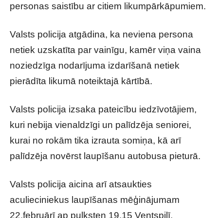
personas saistību ar citiem likumpārkāpumiem.
Valsts policija atgādina, ka neviena persona
netiek uzskatīta par vainīgu, kamēr viņa vaina
noziedzīga nodarījuma izdarīšanā netiek
pierādīta likumā noteiktajā kārtībā.
Valsts policija izsaka pateicību iedzīvotājiem,
kuri nebija vienaldzīgi un palīdzēja seniorei,
kurai no rokām tika izrauta somiņa, kā arī
palīdzēja novērst laupīšanu autobusa pieturā.
Valsts policija aicina arī atsaukties
aculieciniekus laupīšanas mēģinājumam
22.februārī ap pulksten 19.15 Ventspilī,