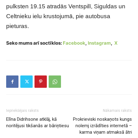
pulksten 19.15 atradās Ventspilī, Siguldas un
Celtnieku ielu krustojumā, pie autobusa
pieturas.
Seko mums arī soctīklos:
Facebook
,
Instagram
,
X
Iepriekšējais raksts
Nākamais raksts
Elīna Didrihsone atklāj, kā
Prokrieviski noskaņots kungs
noritējusi tikšanās ar bāriņtiesu
nolemj izrādīties internetā –
karma viņam atmaksā ātri