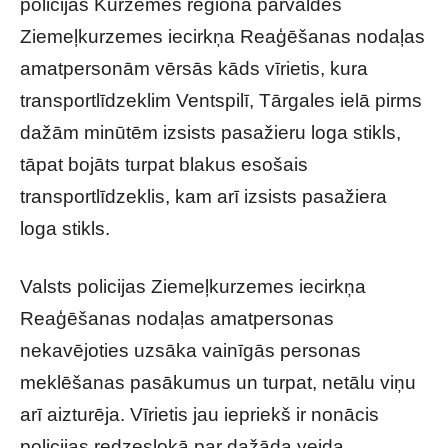
policijas Kurzemes reģiona pārvaldes
Ziemeļkurzemes iecirkņa Reaģēšanas nodaļas
amatpersonām vērsās kāds vīrietis, kura
transportlīdzeklim Ventspilī, Tārgales ielā pirms
dažām minūtēm izsists pasažieru loga stikls,
tāpat bojāts turpat blakus esošais
transportlīdzeklis, kam arī izsists pasažiera
loga stikls.
Valsts policijas Ziemeļkurzemes iecirkņa
Reaģēšanas nodaļas amatpersonas
nekavējoties uzsāka vainīgās personas
meklēšanas pasākumus un turpat, netālu viņu
arī aizturēja. Vīrietis jau iepriekš ir nonācis
policijas redzeslokā par dažāda veida,