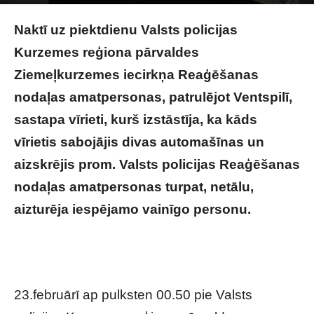
Raksta autors
Brivbridis.lv
-
23/02/2024
Naktī uz piektdienu Valsts policijas
Kurzemes reģiona pārvaldes
Ziemeļkurzemes iecirkņa Reaģēšanas
nodaļas amatpersonas, patrulējot Ventspilī,
sastapa vīrieti, kurš izstāstīja, ka kāds
vīrietis sabojājis divas automašīnas un
aizskrējis prom. Valsts policijas Reaģēšanas
nodaļas amatpersonas turpat, netālu,
aizturēja iespējamo vainīgo personu.
No
cietuma iznācis laupītājs Ventspilī terorizējis
veselu mikrorajonu
23.februārī ap pulksten 00.50 pie Valsts