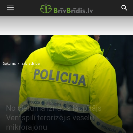
Sākums
Sabiedrība
No cietuma iznācis laupītājs
Ventspilī terorizējis veselu
mikrorajonu