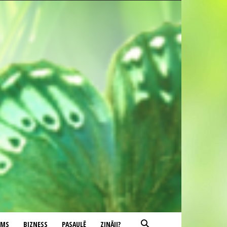
UMS
BIZNESS
PASAULĒ
ZINĀJI?