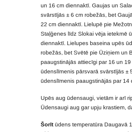
un 16 cm diennaktī. Gaujas un Sala
svārstījās ± 6 cm robežās, bet Gau
22 cm diennaktī. Lielupē pie Mežot
Staļģenes līdz Slokai vēja ietekmē
diennaktī. Lielupes baseina upēs ūde
robežās, bet Svētē pie Ūziņiem un 
paaugstinājās attiecīgi par 16 un 1
ūdenslīmenis pārsvarā svārstījās ±
ūdenslīmenis paaugstinājās par 14 
Upēs aug ūdensaugi, vietām ir arī ri
Ūdensaugi aug gar upju krastiem, da
Šorīt
ūdens temperatūra Daugavā 