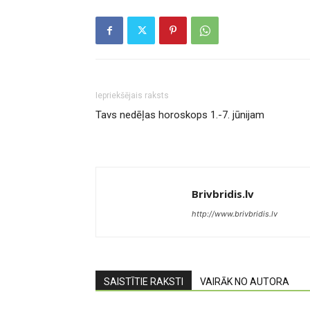
Iepriekšējais raksts
Tavs nedēļas horoskops 1.-7. jūnijam
Brivbridis.lv
http://www.brivbridis.lv
SAISTĪTIE RAKSTI
VAIRĀK NO AUTORA