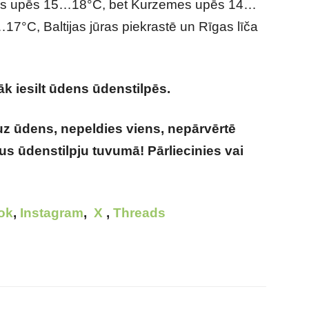
s upēs 15…18°C, bet Kurzemes upēs 14…
7°C, Baltijas jūras piekrastē un Rīgas līča
āk iesilt ūdens ūdenstilpēs.
z ūdens, nepeldies viens, nepārvērtē
s ūdenstilpju tuvumā! Pārliecinies vai
ok
,
Instagram
,
X
,
Threads