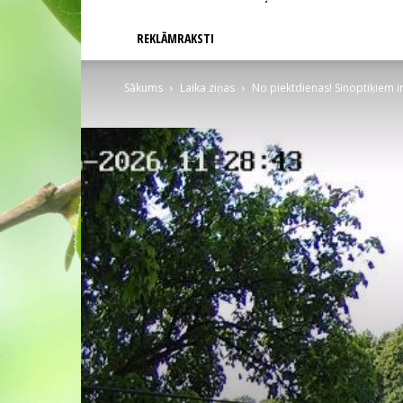
REKLĀMRAKSTI
Sākums
Laika ziņas
No piektdienas! Sinoptiķiem i