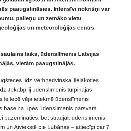
pēs paaugstināsies. Intensīvi nokrišņi var
āpumu, palieņu un zemāko vietu
ģeoloģijas un meteoroloģijas centrs.
No
akāms par laiku turpmāk
 saulains laiks, ūdenslīmenis Latvijas
nājās, vietām paaugstinājās.
gšteces līdz Verhņedvinskai lielākoties
īdz Jēkabpilij ūdenslīmenis turpinājās
lejtecē vēja ietekmē ūdenslīmenis
as baseina upēs ūdenslīmenis pārsvarā
ci pazemināties, bet straujāk ūdenslīmenis
 un Aiviekstē pie Lubānas – attiecīgi par 7