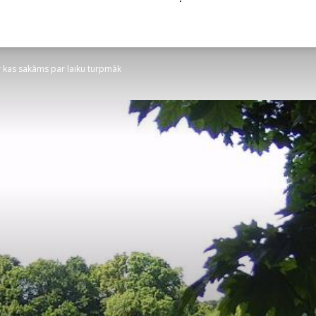
r kas sakāms par laiku turpmāk