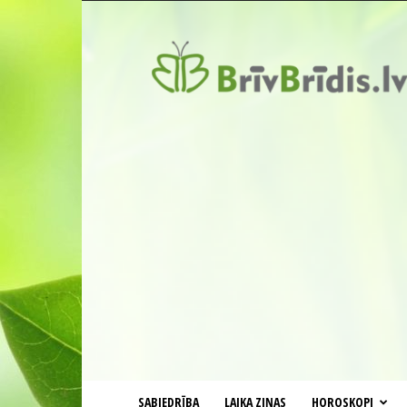
BrīvBrīdis.lv
SABIEDRĪBA
LAIKA ZIŅAS
HOROSKOPI