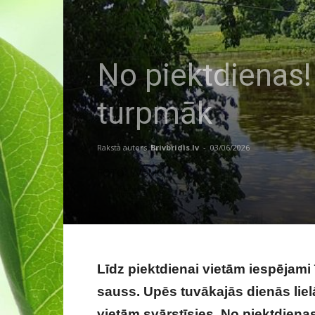
No piektdienas!
turpmāk
Raksta autors
Brivbridis.lv
-
03/06/2026
FOTO: LVĢMC
Līdz piektdienai vietām iespējami ī
sauss. Upēs tuvākajās dienās lie
vietām svārstīsies. No piektdienas