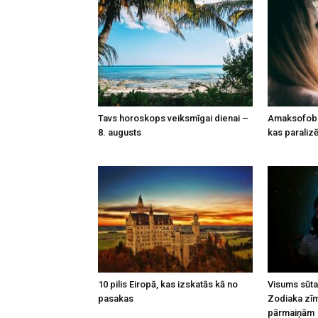
Tavs horoskops veiksmīgai dienai –
Amaksofobi
8. augusts
kas paralizē
10 pilis Eiropā, kas izskatās kā no
Visums sūta
pasakas
Zodiaka zīm
pārmaiņām