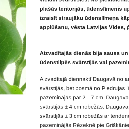
plašās teritorijās, ūdenslīmenis u
izraisīt straujāku ūdenslīmeņa k
applūšanu, vēsta Latvijas Vides, 
piektdienas! Sinoptiķiem ir kas s
Aizvadītajās dienās bija sauss un
ūdenstilpēs svārstījās vai pazemi
Aizvadītajā diennaktī Daugavā no au
svārstījās, bet posmā no Piedrujas l
pazeminājās par 2…7 cm. Daugavas 
svārstījās ± 4 cm robežās. Daugav
svārstījās ± 3 cm robežās ar tenden
pazeminājās Rēzeknē pie Griškāniem