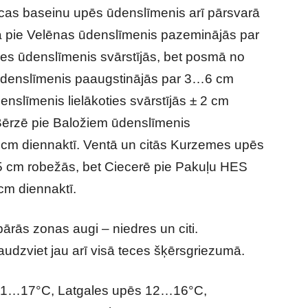
cas baseinu upēs ūdenslīmenis arī pārsvarā
jā pie Velēnas ūdenslīmenis pazeminājās par
nes ūdenslīmenis svārstījās, bet posmā no
 ūdenslīmenis paaugstinājās par 3…6 cm
nslīmenis lielākoties svārstījās ± 2 cm
Bērzē pie Baložiem ūdenslīmenis
9 cm diennaktī. Ventā un citās Kurzemes upēs
 5 cm robežās, bet Ciecerē pie Pakuļu HES
cm diennaktī.
pārās zonas augi – niedres un citi.
udzviet jau arī visā teces šķērsgriezumā.
11…17°C, Latgales upēs 12…16°C,