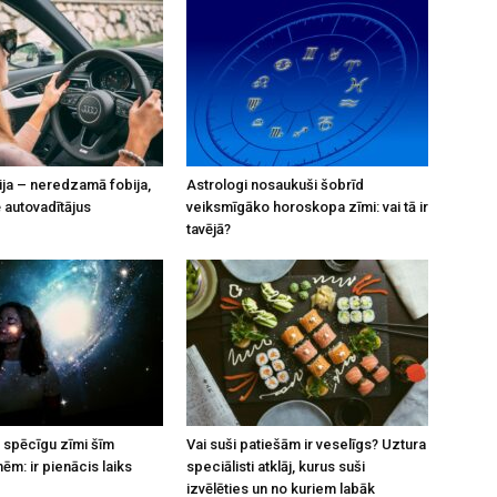
ja – neredzamā fobija,
Astrologi nosaukuši šobrīd
 autovadītājus
veiksmīgāko horoskopa zīmi: vai tā ir
tavējā?
 spēcīgu zīmi šīm
Vai suši patiešām ir veselīgs? Uztura
ēm: ir pienācis laiks
speciālisti atklāj, kurus suši
izvēlēties un no kuriem labāk