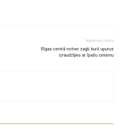
Nākamais raksts
Rīgas centrā notver zagli, kurš upurus
izraudzījies ar īpašu cinismu