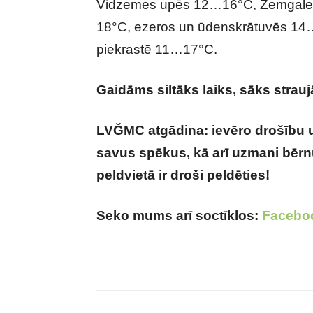
Vidzemes upēs 12…16°C, Zemgale
18°C, ezeros un ūdenskrātuvēs 14…1
piekrastē 11…17°C.
Gaidāms siltāks laiks, sāks strauj
LVĞMC atgādina: ievēro drošību u
savus spēkus, kā arī uzmani bērnu
peldvietā ir droši peldēties!
Seko mums arī soctīklos:
Facebo