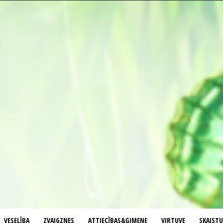
VESELĪBA
ZVAIGZNES
ATTIECĪBAS&ĢIMENE
VIRTUVE
SKAIST