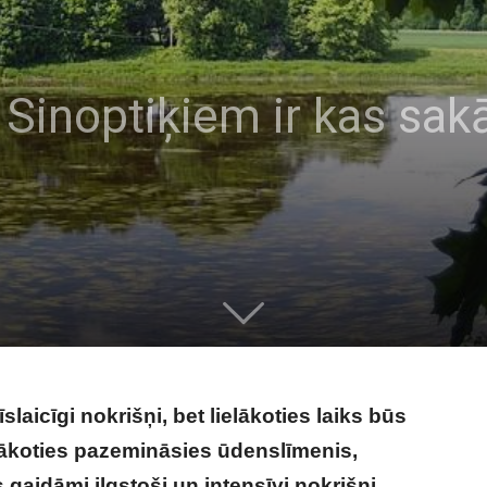
 Sinoptiķiem ir kas sak
slaicīgi nokrišņi, bet lielākoties laiks būs
lākoties pazemināsies ūdenslīmenis,
 gaidāmi ilgstoši un intensīvi nokrišņi