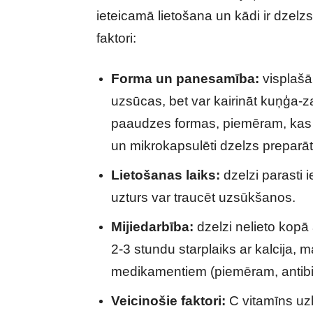
ieteicamā lietošana un kādi ir dzelz
faktori:
Forma un panesamība:
visplašāk
uzsūcas, bet var kairināt kuņģa-z
paaudzes formas, piemēram, kas sa
un mikrokapsulēti dzelzs preparāt
Lietošanas laiks:
dzelzi parasti 
uzturs var traucēt uzsūkšanos.
Mijiedarbība:
dzelzi nelieto kopā 
2-3 stundu starplaiks ar kalcija,
medikamentiem (piemēram, antibi
Veicinošie faktori:
C vitamīns uzl