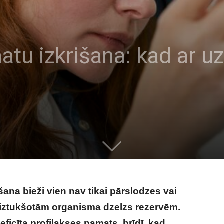
u izkrišana: kad ar uzt
na bieži vien nav tikai pārslodzes vai
r iztukšotām organisma dzelzs rezervēm.
eficīta profilakses pamats, brīdī, kad