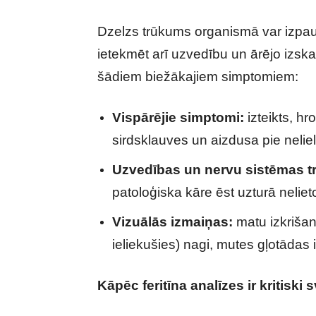
Dzelzs trūkums organismā var izpaus
ietekmēt arī uzvedību un ārējo izs
šādiem biežākajiem simptomiem:
Vispārējie simptomi:
izteikts, h
sirdsklauves un aizdusa pie nelie
Uzvedības un nervu sistēmas t
patoloģiska kāre ēst uzturā nelieto
Vizuālās izmaiņas:
matu izkrišan
ieliekušies) nagi, mutes gļotādas
Kāpēc feritīna analīzes ir kritiski 