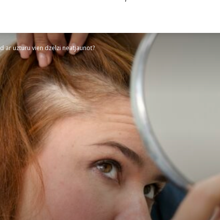
 ar uzturu vien dzelzi neatjaunot?