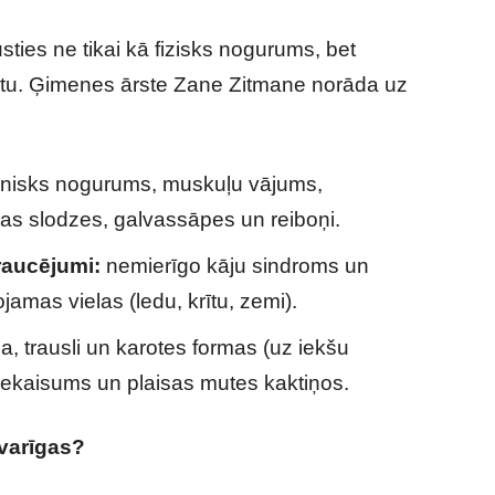
ties ne tikai kā fizisks nogurums, bet
katu. Ģimenes ārste Zane Zitmane norāda uz
ronisks nogurums, muskuļu vājums,
las slodzes, galvassāpes un reiboņi.
raucējumi:
nemierīgo kāju sindroms un
jamas vielas (ledu, krītu, zemi).
a, trausli un karotes formas (uz iekšu
 iekaisums un plaisas mutes kaktiņos.
svarīgas?