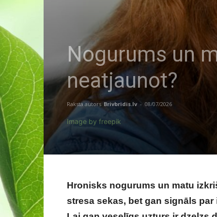
Nogurums un mat
neatjaunot?
Raksta autors
Brivbridis.lv
-
08/07/2026
Image by freepik
Hronisks nogurums un matu izkriša
stresa sekas, bet gan signāls pa
Lai gan veselīgs uzturs ir dzelzs d