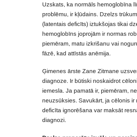
Uzskats, ka normāls hemoglobīna līm
problēmu, ir kļūdains. Dzelzs trūku
(latentais deficīts) iztukšojas tikai dz
hemoglobīns joprojām ir normas robe
piemēram, matu izkrišanu vai noguru
fāzē, kad attīstās anēmija.
Ģimenes ārste Zane Zitmane uzsver, 
diagnoze. Ir būtiski noskaidrot cēlo
iemesla. Ja pamatā ir, piemēram, ned
neuzsūksies. Savukārt, ja cēlonis i
deficīta ignorēšana var maksāt resn
diagnozi.