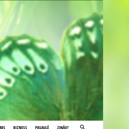
UMS
BIZNESS
PASAULĒ
ZINĀJI?