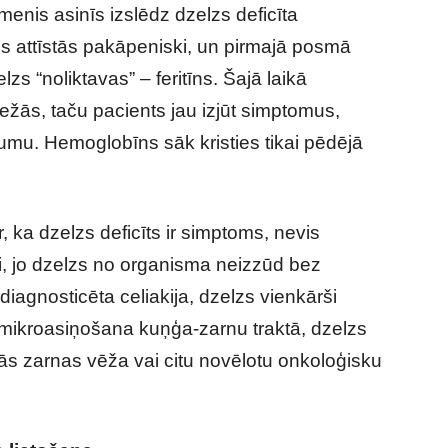
enis asinīs izslēdz dzelzs deficīta
ms attīstās pakāpeniski, un pirmajā posmā
elzs “noliktavas” – feritīns. Šajā laikā
žās, taču pacients jau izjūt simptomus,
mu. Hemoglobīns sāk kristies tikai pēdējā
ka dzelzs deficīts ir simptoms, nevis
ni, jo dzelzs no organisma neizzūd bez
iagnosticēta celiakija, dzelzs vienkārši
r mikroasiņošana kuņģa-zarnu traktā, dzelzs
ās zarnas vēža vai citu novēlotu onkoloģisku