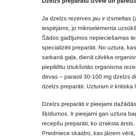
Dzelzs preparātu izvēle un pareiz
Ja dzelzs rezerves jau ir izsmeltas (z
iespējams, jo mikroelementa uzsūkša
Šādos gadījumos nepieciešamas tera
specializēti preparāti. No uztura, ka
sarkanā gaļa, dienā cilvēka organisms
piepildītu iztukšotās organisma reze
devas – parasti 30-100 mg dzelzs die
dzelzs preparāti. Uzturam ir kritiska
Dzelzs preparāti ir pieejami dažādās
šķīdumos. Ir pieejami gan uztura b
recepšu preparāti, ko izraksta ārsts.
Priedniece skaidro, kas jāņem vērā, 