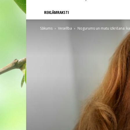
REKLĀMRAKSTI
Sākums
Veselība
Nogurums un matu izkrišana: kad