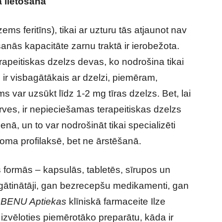
a lietošana
ems feritīns), tikai ar uzturu tās atjaunot nav
nās kapacitāte zarnu traktā ir ierobežota.
peitiskas dzelzs devas, ko nodrošina tikai
s ir visbagātākais ar dzelzi, piemēram,
 var uzsūkt līdz 1-2 mg tīras dzelzs. Bet, lai
rves, ir nepieciešamas terapeitiskas dzelzs
nā, un to var nodrošināt tikai specializēti
 loma profilaksē, bet ne ārstēšanā.
 formās – kapsulās, tabletēs, sīrupos un
agātinātāji, gan bezrecepšu medikamenti, gan
BENU Aptiekas
klīniskā farmaceite Ilze
izvēloties piemērotāko preparātu, kāda ir