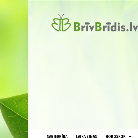
BrīvBrīdis.lv
SABIEDRĪBA
LAIKA ZIŅAS
HOROSKOPI