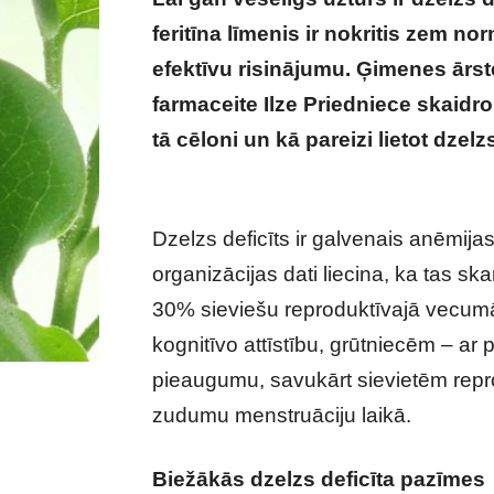
feritīna līmenis ir nokritis zem no
efektīvu risinājumu. Ģimenes ārs
farmaceite Ilze Priedniece skaidro,
tā cēloni un kā pareizi lietot dzel
kad ar uzturu vien dzelzi neatjaunot
Dzelzs deficīts ir galvenais anēmija
organizācijas dati liecina, ka tas s
30% sieviešu reproduktīvajā vecumā.
kognitīvo attīstību, grūtniecēm – a
pieaugumu, savukārt sievietēm repr
zudumu menstruāciju laikā.
Biežākās dzelzs deficīta pazīmes