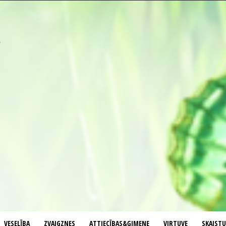
VESELĪBA
ZVAIGZNES
ATTIECĪBAS&ĢIMENE
VIRTUVE
SKAIST