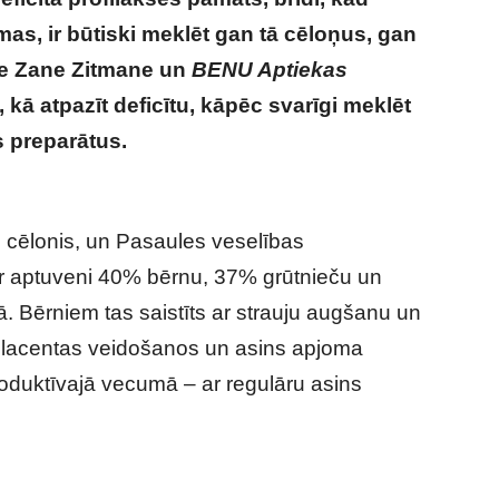
rmas, ir būtiski meklēt gan tā cēloņus, gan
te Zane Zitmane un
BENU Aptiekas
 kā atpazīt deficītu, kāpēc svarīgi meklēt
zs preparātus.
Nogurums un matu izkrišana:
?
s cēlonis, un Pasaules veselības
kar aptuveni 40% bērnu, 37% grūtnieču un
 Bērniem tas saistīts ar strauju augšanu un
r placentas veidošanos un asins apjoma
oduktīvajā vecumā – ar regulāru asins