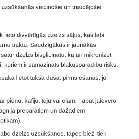
s uzsūkšanās veicinošie un traucējošie
 lieto divvērtīgās dzelzs sāļus, kas labi
arnu traktu. Saudzīgākas ir jaunākās
tur dzelzs bisglicinātu, kā arī mikronizēti
i, kuriem ir samazināts blakusparādību risks.
iesaka lietot tukšā dūšā, pirms ēšanas, jo
ar pienu, kafiju, tēju vai olām. Tāpat jāievēro
 magnija preparātiem un dažādiem
otikām).
abo dzelzs uzsūkšanos, tāpēc bieži tiek