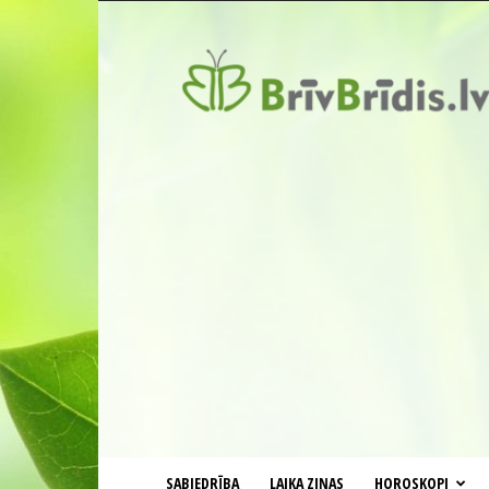
BrīvBrīdis.lv
SABIEDRĪBA
LAIKA ZIŅAS
HOROSKOPI