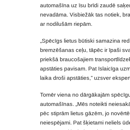
automašīna uz īsu brīdi zaudē saķeri
nevadāma. Visbiežāk tas notiek, bra
ar nodilušām riepām.
„Spēcīgs lietus būtiski samazina re
bremzēšanas ceļu, tāpēc ir īpaši svar
priekšā braucošajiem transportlīdz
apstāties pavisam. Pat īslaicīga uz
laika droši apstāties,” uzsver eksper
Tomēr viena no dārgākajām spēcīgu
automašīnas. „Mēs noteikti neiesakā
pēc stiprām lietus gāzēm, jo novērtēt
neiespējami. Pat šķietami neliels ūd