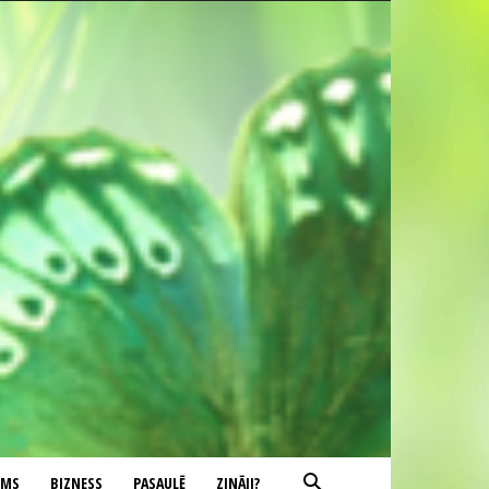
UMS
BIZNESS
PASAULĒ
ZINĀJI?