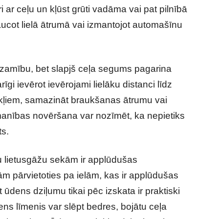
 ar ceļu un kļūst grūti vadāma vai pat pilnībā
ucot lielā ātrumā vai izmantojot automašīnu
dzamību, bet slapjš ceļa segums pagarina
īgi ievērot ievērojami lielāku distanci līdz
ekļiem, samazināt braukšanas ātrumu vai
manības novēršana var nozīmēt, ka nepietiks
ts.
 lietusgāžu sekām ir applūdušas
m pārvietoties pa ielām, kas ir applūdušas
 ūdens dziļumu tikai pēc izskata ir praktiski
ens līmenis var slēpt bedres, bojātu ceļa