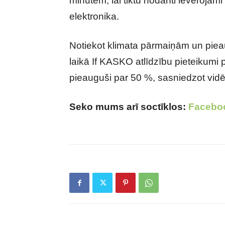
minūtēm, lai tiktu nodarīti ievērojam
elektronika.
Notiekot klimata pārmaiņām un pieau
laikā If KASKO atlīdzību pieteikumi 
pieauguši par 50 %, sasniedzot vidē
Seko mums arī soctīklos:
Facebo