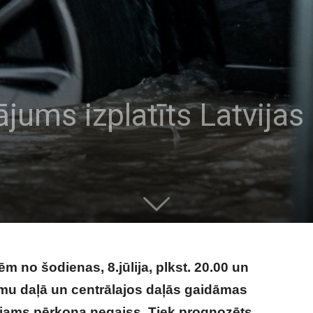
jums izplatīts Latvijas
no šodienas, 8.jūlija, plkst. 20.00 un
tumu daļā un centrālajos daļās gaidāmas
ējams pērkona negaiss. Tiek prognozēts,