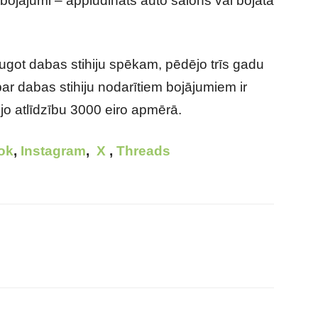
i bojājumi – appludināts auto salons vai bojāta
got dabas stihiju spēkam, pēdējo trīs gadu
par dabas stihiju nodarītiem bojājumiem ir
jo atlīdzību 3000 eiro apmērā.
ok
,
Instagram
,
X
,
Threads