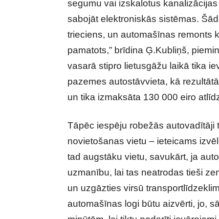
segumu vai izskalotus kanalizācijas
sabojāt elektroniskās sistēmas. Šād
trieciens, un automašīnas remonts kļ
pamatots,” brīdina Ģ.Kubliņš, piemi
vasarā stipro lietusgāžu laikā tika 
pazemes autostāvvieta, kā rezultātā
un tika izmaksāta 130 000 eiro atlīd
Tāpēc iespēju robežās autovadītāji t
novietošanas vietu – ieteicams izvēlē
tad augstāku vietu, savukārt, ja auto 
uzmanību, lai tas neatrodas tieši zem
un uzgāzties virsū transportlīdzekli
automašīnas logi būtu aizvērti, jo, s