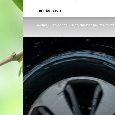
REKLĀMRAKSTI
Sākums
Sabiedrība
Nopietns brīdinājums izplatīts