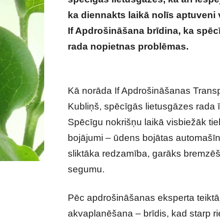
ka diennakts laikā nolīs aptuve
If Apdrošināšana brīdina, ka spēc
rada nopietnas problēmas.
Nopiet
autovadītājiem!
Kā norāda If Apdrošināšanas Transpor
Kubliņš, spēcīgās lietusgāzes rada 
Spēcīgu nokrišņu laikā visbiežāk tiek
bojājumi – ūdens bojātas automašīn
sliktāka redzamība, garāks bremzēš
segumu.
Pēc apdrošināšanas eksperta teiktā,
akvaplanēšana – brīdis, kad starp r