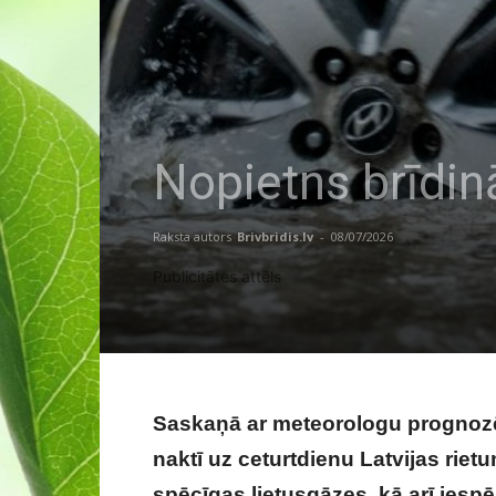
Nopietns brīdinā
Raksta autors
Brivbridis.lv
-
08/07/2026
Publicitātes attēls
Saskaņā ar meteorologu prognozēm 
naktī uz ceturtdienu Latvijas rie
spēcīgas lietusgāzes, kā arī iesp