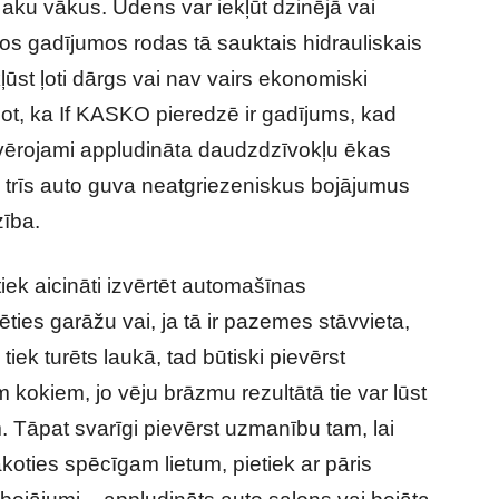
 aku vākus. Ūdens var iekļūt dzinējā vai
os gadījumos rodas tā sauktais hidrauliskais
ūst ļoti dārgs vai nav vairs ekonomiski
not, ka If KASKO pieredzē ir gadījums, kad
ievērojami appludināta daudzdzīvokļu ēkas
 trīs auto guva neatgriezeniskus bojājumus
zība.
iek aicināti izvērtēt automašīnas
ties garāžu vai, ja tā ir pazemes stāvvieta,
tiek turēts laukā, tad būtiski pievērst
 kokiem, jo vēju brāzmu rezultātā tie var lūst
m. Tāpat svarīgi pievērst uzmanību tam, lai
ākoties spēcīgam lietum, pietiek ar pāris