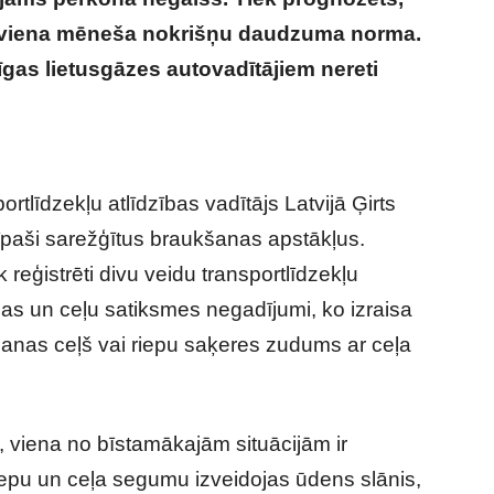
ni viena mēneša nokrišņu daudzuma norma.
īgas lietusgāzes autovadītājiem nereti
ns brīdinājums izplatīts Latvijas
tlīdzekļu atlīdzības vadītājs Latvijā Ģirts
īpaši sarežģītus braukšanas apstākļus.
 reģistrēti divu veidu transportlīdzekļu
as un ceļu satiksmes negadījumi, ko izraisa
anas ceļš vai riepu saķeres zudums ar ceļa
 viena no bīstamākajām situācijām ir
iepu un ceļa segumu izveidojas ūdens slānis,