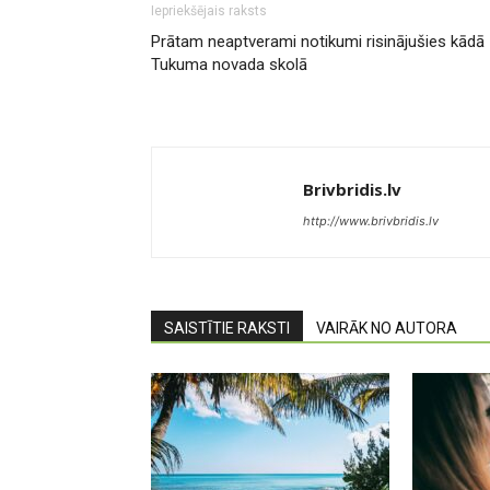
Iepriekšējais raksts
Prātam neaptverami notikumi risinājušies kādā
Tukuma novada skolā
Brivbridis.lv
http://www.brivbridis.lv
SAISTĪTIE RAKSTI
VAIRĀK NO AUTORA