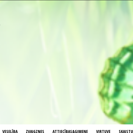
VESELĪBA
ZVAIGZNES
ATTIECĪBAS&ĢIMENE
VIRTUVE
SKAIST