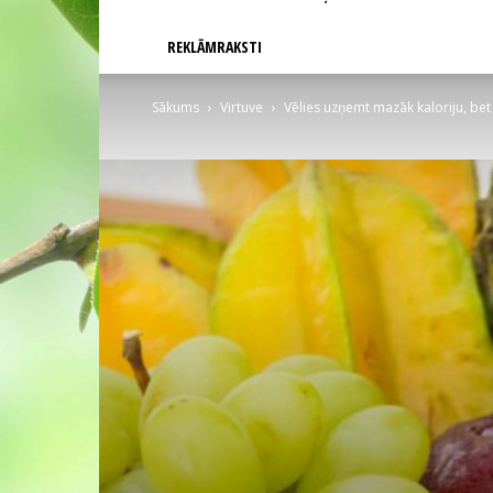
REKLĀMRAKSTI
Sākums
Virtuve
Vēlies uzņemt mazāk kaloriju, bet 