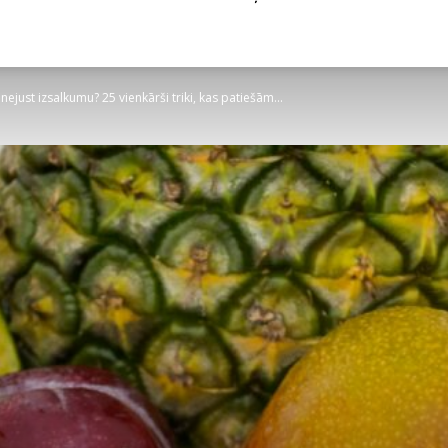
nejust izsalkumu? 25 vienkārši triki, kas patiešām...