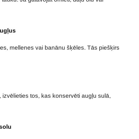
augļus
es, mellenes vai banānu šķēles. Tās piešķirs
izvēlieties tos, kas konservēti augļu sulā,
osolu