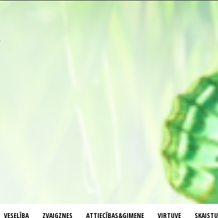
VESELĪBA
ZVAIGZNES
ATTIECĪBAS&ĢIMENE
VIRTUVE
SKAIST