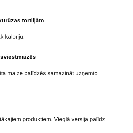
ukurūzas tortiljām
k kaloriju.
 sviestmaizēs
 pita maize palīdzēs samazināt uzņemto
tākajiem produktiem. Vieglā versija palīdz