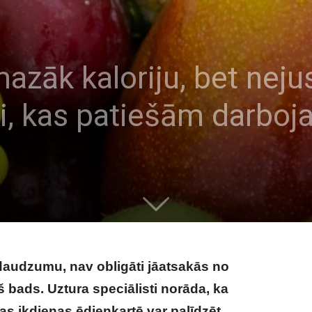
azāk kaloriju, bet neju
ki, kas patiešām darboj
daudzumu, nav obligāti jāatsakās no
š bads. Uztura speciālisti norāda, ka
s ikdienas ēdienkartē var palīdzēt