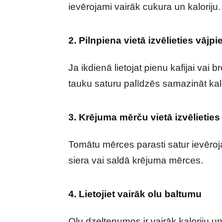
ievērojami vairāk cukura un kaloriju.
2. Pilnpiena vietā izvēlieties vājp
Ja ikdienā lietojat pienu kafijai vai
tauku saturu palīdzēs samazināt ka
3. Krējuma mērču vietā izvēlietie
Tomātu mērces parasti satur ievēro
siera vai saldā krējuma mērces.
4. Lietojiet vairāk olu baltumu
Olu dzeltenumos ir vairāk kaloriju un