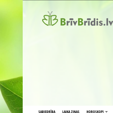
BrīvBrīdis.lv
SABIEDRĪBA
LAIKA ZIŅAS
HOROSKOPI