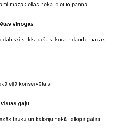
ami mazāk eļļas nekā lejot to pannā.
dētas vīnogas
n dabiski salds našķis, kurā ir daudz mazāk
ekā eļļā konservētais.
 vistas gaļu
azāk tauku un kaloriju nekā liellopa gaļas