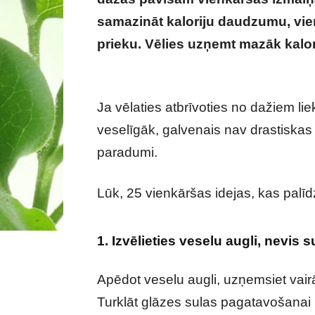
samazināt kaloriju daudzumu, vie
prieku. Vēlies uzņemt mazāk kalor
mazāk kaloriju, bet nejust izsalkumu
Ja vēlaties atbrīvoties no dažiem li
veselīgāk, galvenais nav drastiskas d
paradumi.
Lūk, 25 vienkāršas idejas, kas palī
1. Izvēlieties veselu augli, nevis s
Apēdot veselu augli, uzņemsiet vairā
Turklāt glāzes sulas pagatavošanai n