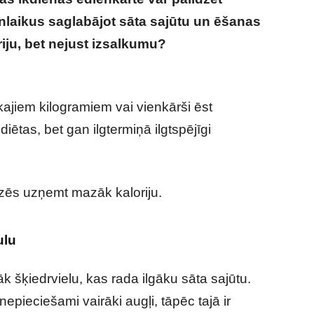
nlaikus saglabājot sāta sajūtu un ēšanas
iju, bet nejust izsalkumu?
Vēlies uzņemt
? 25 vienkārši triki, kas patiešām darbojas
ekajiem kilogramiem vai vienkārši ēst
iētas, bet gan ilgtermiņā ilgtspējīgi
dzēs uzņemt mazāk kaloriju.
ulu
k šķiedrvielu, kas rada ilgāku sāta sajūtu.
epieciešami vairāki augļi, tāpēc tajā ir