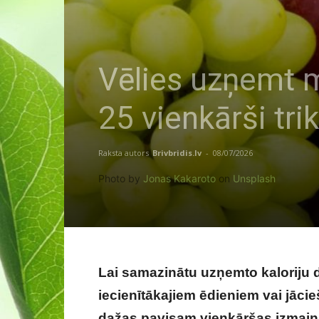
Vēlies uzņemt m
25 vienkārši tri
Raksta autors
Brivbridis.lv
-
08/07/2026
Photo by
Jonas Kakaroto
on
Unsplash
Lai samazinātu uzņemto kaloriju 
iecienītākajiem ēdieniem vai jācie
dažas pavisam vienkāršas izmaiņa