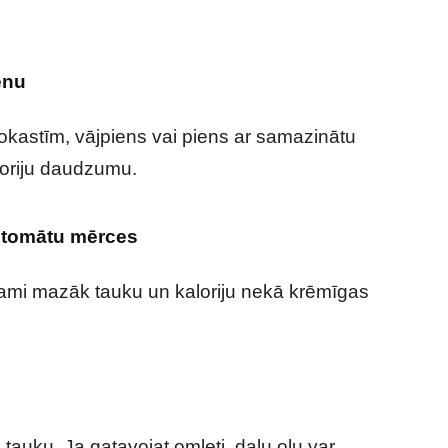
ienu
 brokastīm, vājpiens vai piens ar samazinātu
loriju daudzumu.
s tomātu mērces
jami mazāk tauku un kaloriju nekā krēmīgas
 tauku. Ja gatavojat omleti, daļu olu var