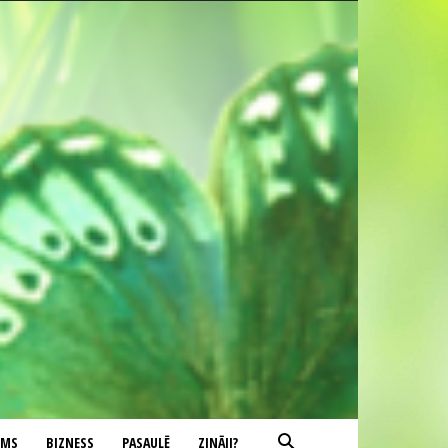
UMS
BIZNESS
PASAULĒ
ZINĀJI?