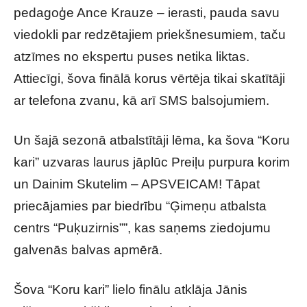
pedagoģe Ance Krauze – ierasti, pauda savu
viedokli par redzētajiem priekšnesumiem, taču
atzīmes no ekspertu puses netika liktas.
Attiecīgi, šova finālā korus vērtēja tikai skatītāji
ar telefona zvanu, kā arī SMS balsojumiem.
Un šajā sezonā atbalstītāji lēma, ka šova “Koru
kari” uzvaras laurus jāplūc Preiļu purpura korim
un Dainim Skutelim – APSVEICAM! Tāpat
priecājamies par biedrību “Ģimeņu atbalsta
centrs “Puķuzirnis””, kas saņems ziedojumu
galvenās balvas apmērā.
Šova “Koru kari” lielo finālu atklāja Jānis