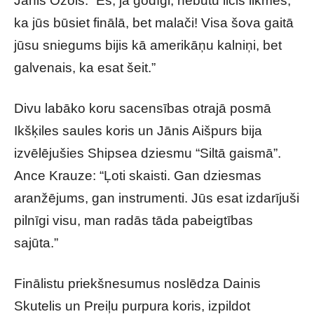
Jānis Ozols: “Es, ja godīgi, nebūtu licis likmes,
ka jūs būsiet finālā, bet malači! Visa šova gaitā
jūsu sniegums bijis kā amerikāņu kalniņi, bet
galvenais, ka esat šeit.”
Divu labāko koru sacensības otrajā posmā
Ikšķiles saules koris un Jānis Aišpurs bija
izvēlējušies Shipsea dziesmu “Siltā gaismā”.
Ance Krauze: “Ļoti skaisti. Gan dziesmas
aranžējums, gan instrumenti. Jūs esat izdarījuši
pilnīgi visu, man radās tāda pabeigtības
sajūta.”
Finālistu priekšnesumus noslēdza Dainis
Skutelis un Preiļu purpura koris, izpildot