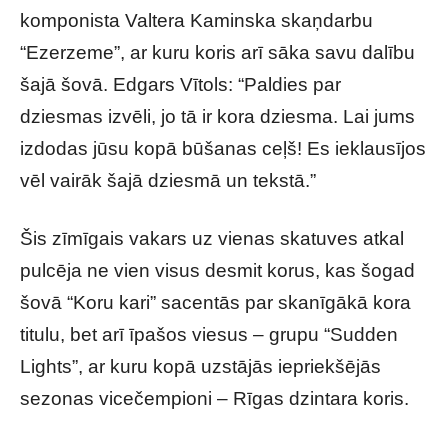
komponista Valtera Kaminska skaņdarbu
“Ezerzeme”, ar kuru koris arī sāka savu dalību
šajā šovā. Edgars Vītols: “Paldies par
dziesmas izvēli, jo tā ir kora dziesma. Lai jums
izdodas jūsu kopā būšanas ceļš! Es ieklausījos
vēl vairāk šajā dziesmā un tekstā.”
Šis zīmīgais vakars uz vienas skatuves atkal
pulcēja ne vien visus desmit korus, kas šogad
šovā “Koru kari” sacentās par skanīgākā kora
titulu, bet arī īpašos viesus – grupu “Sudden
Lights”, ar kuru kopā uzstājās iepriekšējās
sezonas vicečempioni – Rīgas dzintara koris.