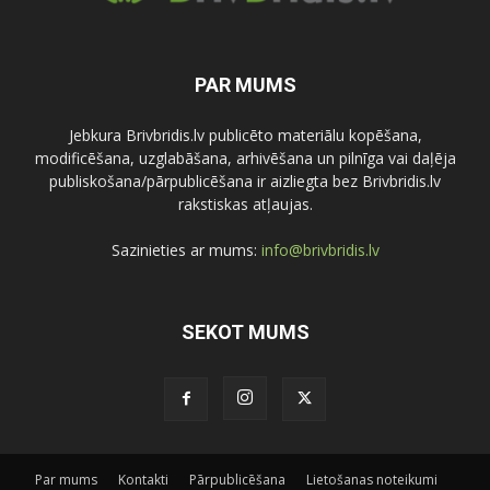
PAR MUMS
Jebkura Brivbridis.lv publicēto materiālu kopēšana,
modificēšana, uzglabāšana, arhivēšana un pilnīga vai daļēja
publiskošana/pārpublicēšana ir aizliegta bez Brivbridis.lv
rakstiskas atļaujas.
Sazinieties ar mums:
info@brivbridis.lv
SEKOT MUMS
Par mums
Kontakti
Pārpublicēšana
Lietošanas noteikumi