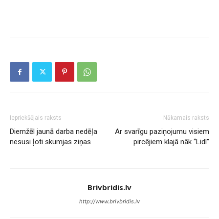
Iepriekšējais raksts
Nākamais raksts
Diemžēl jaunā darba nedēļa
Ar svarīgu paziņojumu visiem
nesusi ļoti skumjas ziņas
pircējiem klajā nāk “Lidl”
Brivbridis.lv
http://www.brivbridis.lv