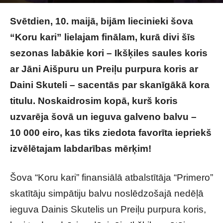
Raksta autors
Brivbridis.lv
-
11/05/2026
Svētdien, 10. maijā, bijām liecinieki šova
“Koru kari” lielajam finālam, kurā divi šīs
sezonas labākie kori – Ikšķiles saules koris
ar Jāni Aišpuru un Preiļu purpura koris ar
Daini Skuteli – sacentās par skanīgākā kora
titulu. Noskaidrosim kopā, kurš koris
uzvarēja šovā un ieguva galveno balvu –
10 000 eiro, kas tiks ziedota favorīta iepriekš
izvēlētajam labdarības mērķim!
Šova “Koru kari” finansiālā atbalstītāja “Primero”
skatītāju simpātiju balvu ​noslēdzošajā nedēļā
ieguva Dainis Skutelis un Preiļu purpura koris,