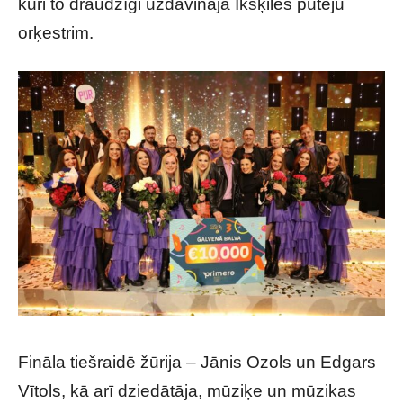
kuri to draudzīgi uzdāvināja Ikšķiles pūtēju
orķestrim.
Fināla tiešraidē žūrija – Jānis Ozols un Edgars
Vītols, kā arī dziedātāja, mūziķe un mūzikas