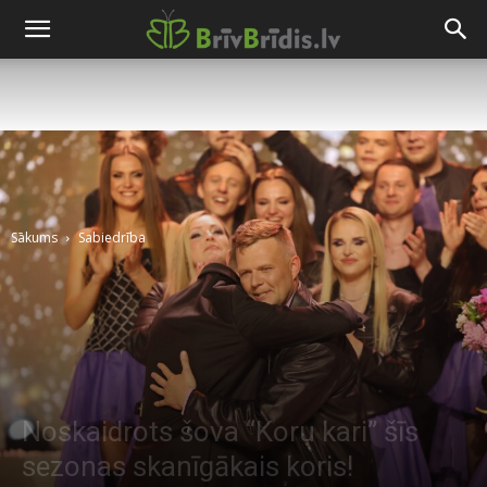
Sākums
Sabiedrība
Noskaidrots šova “Koru kari” šīs
sezonas skanīgākais koris!