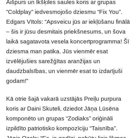
Aišpurs un Ikšķiles saules koris ar grupas
“Coldplay” iedvesmojošo dziesmu “Fix You”.
Edgars Vītols: “Apsveicu jūs ar iekļūšanu finālā
– šis ir jūsu desmitais priekšnesums, un šova
laikā sagatavota vesela koncertprogramma! Šī
dziesma man patika. Jūs vienmēr esat
izvēlējušies sarežģītas aranžijas un
daudzbalsības, un vienmēr esat to izdarījuši
godam!”
Kā otrie šajā vakarā uzstājās Preiļu purpura
koris ar Daini Skuteli, dziedot Jāņa Lūsēna
komponēto un grupas “Zodiaks” oriģināli
izpildīto patriotisko kompozīciju “Taisnība”.