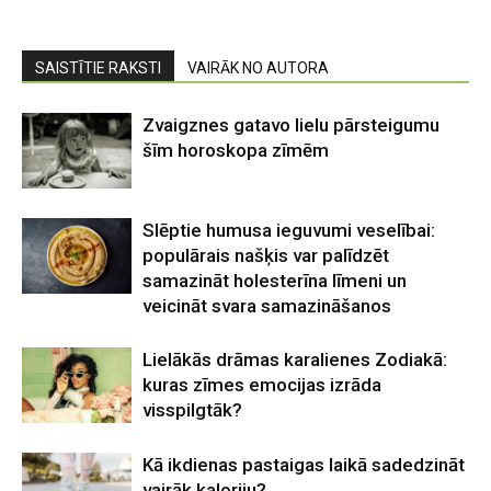
SAISTĪTIE RAKSTI
VAIRĀK NO AUTORA
Zvaigznes gatavo lielu pārsteigumu
šīm horoskopa zīmēm
Slēptie humusa ieguvumi veselībai:
populārais našķis var palīdzēt
samazināt holesterīna līmeni un
veicināt svara samazināšanos
Lielākās drāmas karalienes Zodiakā:
kuras zīmes emocijas izrāda
visspilgtāk?
Kā ikdienas pastaigas laikā sadedzināt
vairāk kaloriju?