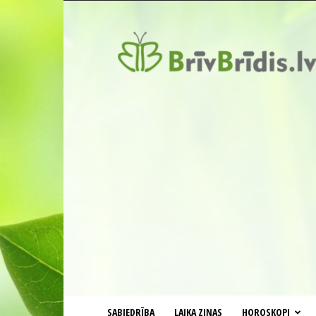
BrīvBrīdis.lv
SABIEDRĪBA
LAIKA ZIŅAS
HOROSKOPI