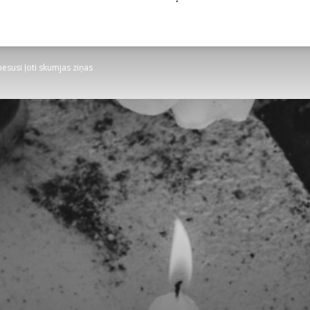
esusi ļoti skumjas ziņas