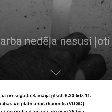
arba nedēļa nesusi ļoti
ā no šī gada 8. maija plkst. 6.30 līdz 11.
zēsības un glābšanas dienests (VUGD)
gunsgrēku dzēšanu, no tiem 28 bija