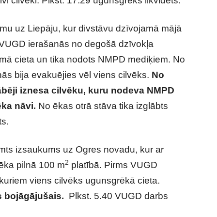
 cilvēki. Plkst. 17.29 ugunsgrēks likvidēts.
u uz Liepāju, kur divstāvu dzīvojamā mājā
s VUGD ierašanās no degošā dzīvokļa
kumā cieta un tika nodots NMPD mediķiem. No
s bija evakuējies vēl viens cilvēks.
No
ābēji iznesa cilvēku, kuru nodeva NMPD
ēka nāvi.
No ēkas otrā stāva tika izglābts
ts.
emts izsaukums uz Ogres novadu, kur ar
2
 ēka pilnā 100 m
platībā. Pirms VUGD
 kuriem viens cilvēks ugunsgrēkā cieta.
ns bojāgājušais.
Plkst. 5.40 VUGD darbs