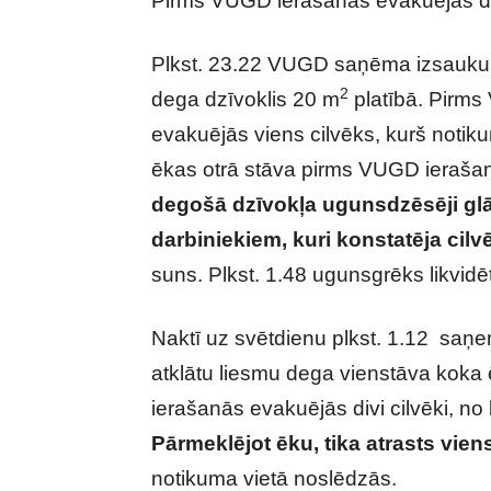
Pirms VUGD ierašanās evakuējās divi
Plkst. 23.22 VUGD saņēma izsaukum
2
dega dzīvoklis 20 m
platībā. Pirm
evakuējās viens cilvēks, kurš noti
ēkas otrā stāva pirms VUGD ierašanā
degošā dzīvokļa ugunsdzēsēji gl
darbiniekiem, kuri konstatēja cilv
suns. Plkst. 1.48 ugunsgrēks likvidē
Naktī uz svētdienu plkst. 1.12 saņ
atklātu liesmu dega vienstāva koka
ierašanās evakuējās divi cilvēki, no
Pārmeklējot ēku, tika atrasts vie
notikuma vietā noslēdzās.