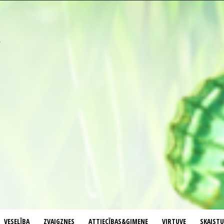
VESELĪBA
ZVAIGZNES
ATTIECĪBAS&ĢIMENE
VIRTUVE
SKAIST