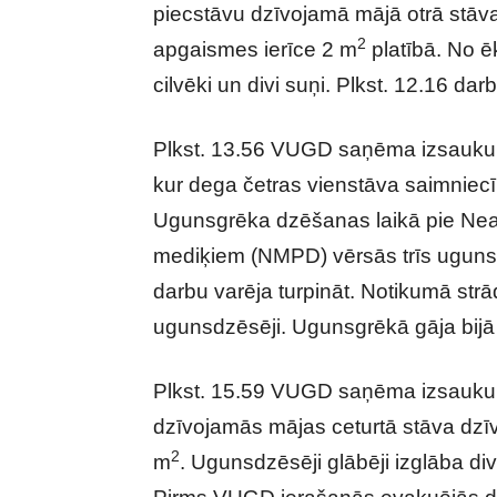
piecstāvu dzīvojamā mājā otrā stāv
2
apgaismes ierīce 2 m
platībā. No 
cilvēki un divi suņi. Plkst. 12.16 da
Plkst. 13.56 VUGD saņēma izsauku
kur dega četras vienstāva saimniecī
Ugunsgrēka dzēšanas laikā pie Nea
mediķiem (NMPD) vērsās trīs ugunsd
darbu varēja turpināt. Notikumā strā
ugunsdzēsēji. Ugunsgrēkā gāja bijā 7
Plkst. 15.59 VUGD saņēma izsaukum
dzīvojamās mājas ceturtā stāva dzī
2
m
. Ugunsdzēsēji glābēji izglāba 