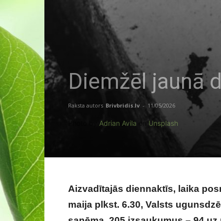
Diemžēl jaunā d
Raksta autors
Brivbridis.lv
-
11/05/2026
Photo by
Adrian Avila
on
Unsplash
Aizvadītajās diennaktīs, laika posm
maija plkst. 6.30, Valsts ugunsd
saņēma 205 izsaukumus – 94 uz u