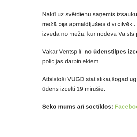
Naktī uz svētdienu saņemts izsauk
mežā bija apmaldījušies divi cilvēki
izveda no meža, kur nodeva Valsts p
Vakar Ventspilī
no ūdenstilpes izce
policijas darbiniekiem.
Atbilstoši VUGD statistikai,šogad ug
ūdens izcelti 19 mirušie.
Seko mums arī soctīklos:
Facebo