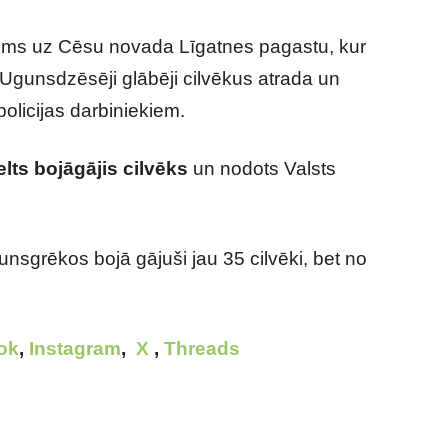
ums uz Cēsu novada Līgatnes pagastu, kur
. Ugunsdzēsēji glābēji cilvēkus atrada un
olicijas darbiniekiem.
lts bojāgājis cilvēks
un nodots Valsts
unsgrēkos bojā gājuši jau 35 cilvēki, bet no
ok
,
Instagram
,
X
,
Threads