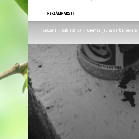
REKLĀMRAKSTI
Sākums
Sabiedrība
Diemžēl jaunā darba nedēļa n