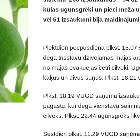
kūlas ugunsgrēki un pieci meža u
vēl 51 izsaukumi bija maldinājumi
skumjas ziņas
Piektdien pēcpusdienā plkst. 15.07
dega trīsstāvu dzīvojamās mājas ār
no mājas evakuējās četri cilvēki. Ug
kaķus un divus suņus. Plkst. 18.21 
Plkst. 18.19 VUGD saņēma izsaukum
pagastu, kur dega vienstāva saimn
cilvēks. Plkst. 22.44 ugunsgrēks likv
Sestdien plkst. 11.29 VUGD saņēma