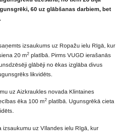
gunsgrēki, 60 uz glābšanas darbiem, bet
.
Diemžēl jaunā darba nedēļa nesusi ļoti
 saņemts izsaukums uz Ropažu ielu Rīgā, kur
2
siena 20 m
platībā. Pirms VUGD ierašanās
unsdzēsēji glābēji no ēkas izglāba divus
ugunsgrēks likvidēts.
u uz Aizkraukles novada Klintaines
2
iecības ēka 100 m
platībā. Ugunsgrēkā cieta
idēts.
 izsaukumu uz Vīlandes ielu Rīgā, kur