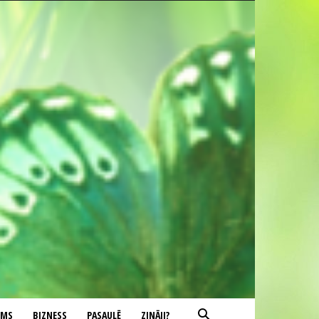
UMS
BIZNESS
PASAULĒ
ZINĀJI?