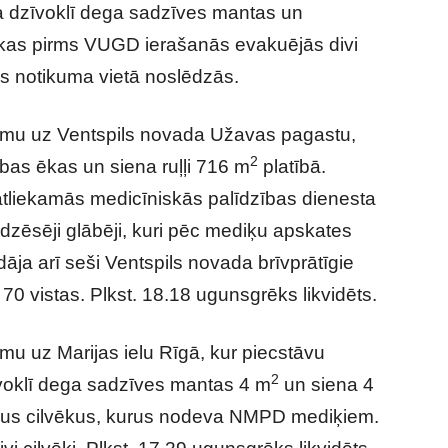
a dzīvoklī dega sadzīves mantas un
ēkas pirms VUGD ierašanās evakuējās divi
rbs notikuma vietā noslēdzās.
mu uz Ventspils novada Užavas pagastu,
2
bas ēkas un siena ruļļi 716 m
platībā.
tliekamās medicīniskās palīdzības dienesta
zēsēji glābēji, kuri pēc mediķu apskates
dāja arī seši Ventspils novada brīvprātīgie
0 vistas. Plkst. 18.18 ugunsgrēks likvidēts.
u uz Marijas ielu Rīgā, kur piecstāvu
2
voklī dega sadzīves mantas 4 m
un siena 4
divus cilvēkus, kurus nodeva NMPD mediķiem.