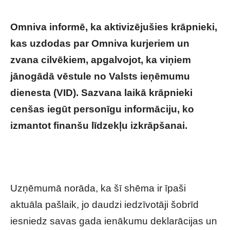
Omniva informē, ka aktivizējušies krāpnieki,
kas uzdodas par Omniva kurjeriem un
zvana cilvēkiem, apgalvojot, ka viņiem
jānogādā vēstule no Valsts ieņēmumu
dienesta (VID). Sazvana laikā krāpnieki
cenšas iegūt personīgu informāciju, ko
izmantot finanšu līdzekļu izkrāpšanai.
“Omniva” brīdina par jaunu krāpšanas
shēmu
Uzņēmumā norāda, ka šī shēma ir īpaši
aktuāla pašlaik, jo daudzi iedzīvotāji šobrīd
iesniedz savas gada ienākumu deklarācijas un