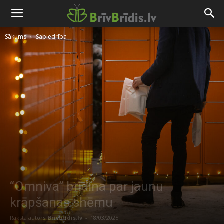
Sākums
Sabiedrība
“Omniva” brīdina par jaunu
krāpšanas shēmu
Raksta autors
Brivbridis.lv
-
18/03/2025