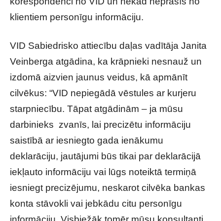
korespondenci no VID un nekad neprasīs no
klientiem personīgu informāciju.
VID Sabiedrisko attiecību daļas vadītāja Janita
Veinberga atgādina, ka krāpnieki nesnauž un
izdomā aizvien jaunus veidus, kā apmānīt
cilvēkus: “VID nepiegādā vēstules ar kurjeru
starpniecību. Tāpat atgādinām – ja mūsu
darbinieks zvanīs, lai precizētu informāciju
saistībā ar iesniegto gada ienākumu
deklarāciju, jautājumi būs tikai par deklarācijā
iekļauto informāciju vai lūgs noteiktā termiņā
iesniegt precizējumu, neskarot cilvēka bankas
konta stāvokli vai jebkādu citu personīgu
informāciju. Visbiežāk tomēr mūsu konsultanti