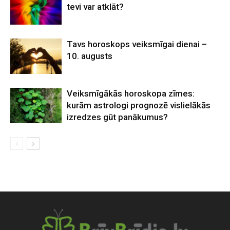
tevi var atklāt?
Tavs horoskops veiksmīgai dienai –
10. augusts
Veiksmīgākās horoskopa zīmes:
kurām astrologi prognozē vislielākās
izredzes gūt panākumus?