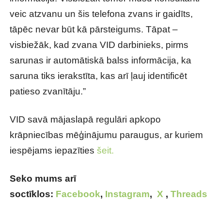
veic atzvanu un šis telefona zvans ir gaidīts,
tāpēc nevar būt kā pārsteigums. Tāpat –
visbiežāk, kad zvana VID darbinieks, pirms
sarunas ir automātiskā balss informācija, ka
saruna tiks ierakstīta, kas arī ļauj identificēt
patieso zvanītāju.”
VID savā mājaslapā regulāri apkopo
krāpniecības mēģinājumu paraugus, ar kuriem
iespējams iepazīties
šeit.
Seko mums arī
soctīklos:
Facebook
,
Instagram
,
X
,
Threads