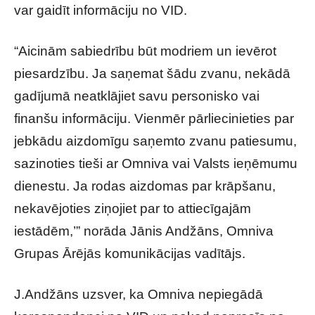
var gaidīt informāciju no VID.
“Aicinām sabiedrību būt modriem un ievērot
piesardzību. Ja saņemat šādu zvanu, nekādā
gadījumā neatklājiet savu personisko vai
finanšu informāciju. Vienmēr pārliecinieties par
jebkādu aizdomīgu saņemto zvanu patiesumu,
sazinoties tieši ar Omniva vai Valsts ieņēmumu
dienestu. Ja rodas aizdomas par krāpšanu,
nekavējoties ziņojiet par to attiecīgajām
iestādēm,’” norāda Jānis Andžāns, Omniva
Grupas Ārējās komunikācijas vadītājs.
J.Andžāns uzsver, ka Omniva nepiegādā