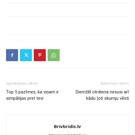
Iepriekšējais raksts
Nākamais raksts
Top 5 pazīmes, ka viņam ir
Diemžēl otrdiena nesusi arī
simpātijas pret tevi
kādu ļoti skumju vēsti
Brivbridis.lv