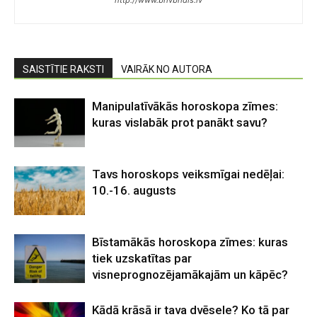
http://www.brivbridis.lv
SAISTĪTIE RAKSTI
VAIRĀK NO AUTORA
Manipulatīvākās horoskopa zīmes:
kuras vislabāk prot panākt savu?
Tavs horoskops veiksmīgai nedēļai:
10.-16. augusts
Bīstamākās horoskopa zīmes: kuras
tiek uzskatītas par
visneprognozējamākajām un kāpēc?
Kādā krāsā ir tava dvēsele? Ko tā par