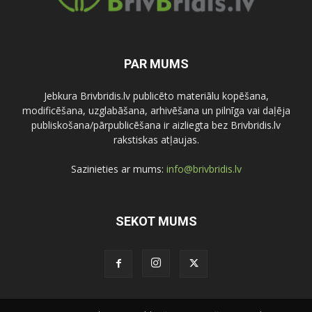
PAR MUMS
Jebkura Brivbridis.lv publicēto materiālu kopēšana,
modificēšana, uzglabāšana, arhivēšana un pilnīga vai daļēja
publiskošana/pārpublicēšana ir aizliegta bez Brivbridis.lv
rakstiskas atļaujas.
Sazinieties ar mums:
info@brivbridis.lv
SEKOT MUMS